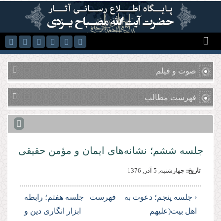
رفتن به محتوای اصلی
صوت و فیلم
فهرست مطالب
جلسه ششم؛ نشانه‌هاى ایمان و مؤمن حقیقى
تاریخ:
چهارشنبه, 5 آذر, 1376
‹ جلسه پنجم؛ دعوت به
فهرست
جلسه هفتم؛ رابطه
اهل بیت(علیهم
ابزار انگارى دین و