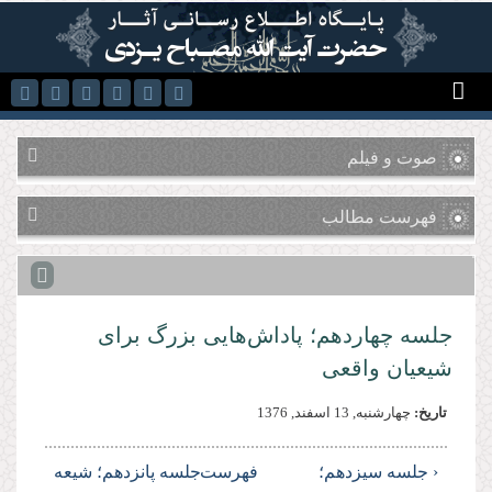
رفتن به محتوای اصلی
صوت و فیلم
فهرست مطالب
جلسه چهاردهم؛ پاداش‌هایى بزرگ براى
شیعیان واقعى
تاریخ:
چهارشنبه, 13 اسفند, 1376
‹ جلسه سیزدهم؛
فهرست
جلسه پانزدهم؛ شیعه