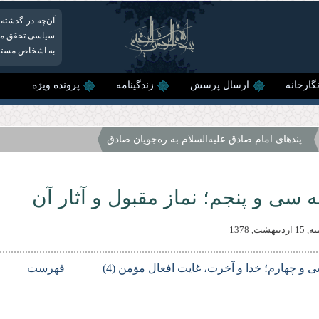
آن‌چه در گذشته
سیاسی تحقق می‌
به اشخاص مستکبر
گارخانه
ارسال پرسش
زندگینامه
پرونده ویژه
پندهای امام صادق علیه‌السلام به ره‌جویان صادق
 سی و پنجم؛ نماز مقبول و آثار آن
هشت, 1378
 و چهارم؛ خدا و آخرت، غایت افعال مؤمن (4)
فهرست