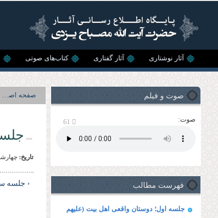
رفتن به محتوای اصلی
آثار نوشتاری
آثار گفتاری
کتاب‌های صوتی
ن
صوت و فیلم
صفحه اصلی
صوت:
61
جلسه
تاریخ:
چهارشنبه, 15 ارديب
فهرست مطالب
‹ جلسه سی
جلسه اول؛ دوستان واقعى اهل بیت (علیهم