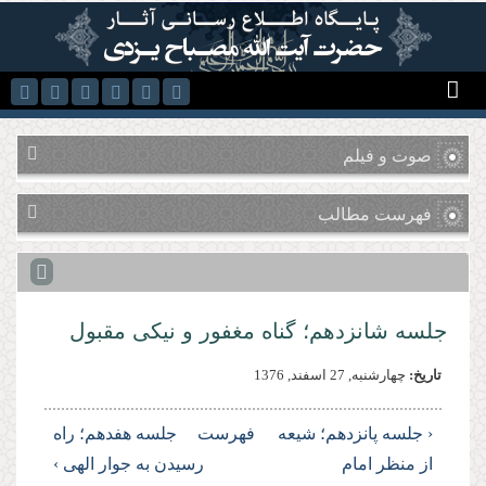
رفتن به محتوای اصلی
صوت و فیلم
فهرست مطالب
جلسه شانزدهم؛ گناه مغفور و نیكى مقبول
تاریخ:
چهارشنبه, 27 اسفند, 1376
‹ جلسه پانزدهم؛ شیعه
فهرست
جلسه هفدهم؛ راه
از منظر امام
رسیدن به جوار الهى ›