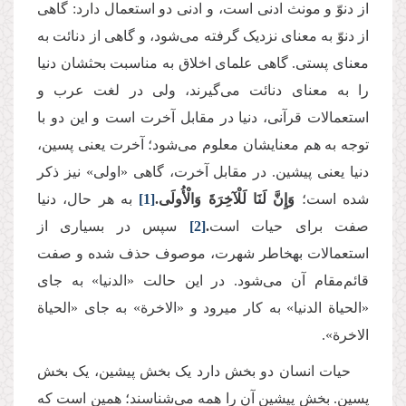
از دنوّ و مونث ادنی است، و ادنی دو استعمال دارد: گاهی
از دنوّ به معنای نزدیک گرفته می‌شود، و گاهی از دنائت به
معنای پستی. گاهی علمای اخلاق به مناسبت بحث­شان دنیا
را به معنای دنائت می‌گیرند، ولی در لغت عرب و
استعمالات قرآنی، دنیا در مقابل آخرت است و این دو با
توجه به هم معنایشان معلوم می‌شود؛ آخرت یعنی پسین،
دنیا یعنی پیشین. در مقابل آخرت، گاهی «اولی» نیز ذکر
شده است؛
وَإِنَّ لَنَا لَلْآخِرَةَ وَالْأُولَى.
[1]
به هر حال، دنیا
صفت برای حیات است
.
[2]
سپس در بسیاری از
استعمالات به­خاطر شهرت، موصوف حذف شده و صفت
قائم‌مقام آن می‌شود. در این حالت «الدنیا» به جای
«الحیاة الدنیا» به کار می­رود و «الاخرة» به جای «الحیاة
الاخرة».
حیات انسان دو بخش دارد یک بخش پیشین، یک بخش
پسین. بخش پیشین آن را همه می‌شناسند؛ همین است که