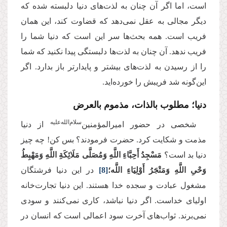
است، اما اگر آن چنان به لذت‌های دنیا دلبسته شده که
دیگر مجالی به عقل نمی‌دهد که قضاوت کند، این همان
فریب است. همه بحث‌ها سر این است که دنیا شما را
فریب ندهد. آن چنان به لذت‌ها دلبستگی پیدا نکنید که شما
را از رسیدن به لذت‌های بیشتر و پایدارتر باز بدارد. اگر
این‌گونه شد فریبش را خورده‌اید.
دنیا؛ مطلوب بالذات، مذموم بالعرض
سلام‌الله‌علیه
شخصی در حضور امیرالمؤمنین‌
از دنیا
مذمت و شکایت کرد. حضرت فرمودند؟ بس کن! چه چیز
دنیا بد است؟
مَسْجِدُ أَحِبَّاءِ اللَّهِ‏ وَمُصَلَّى مَلَائِكَةِ اللَّهِ وَمَهْبِطُ
وَحْیِ اللَّهِ وَمَتْجَرُ أَوْلِیَاءِ اللَّه
؛
[8]
در این دنیا فرشتگان
مشغول عبادت و سجده خدا هستند. این دنیا تجارت‌خانه
اولیای خداست. اگر دنیا نباشد، کاری نمی‌کنند و سودی
نمی‌برند. ثواب‌های آخرت سود اعمالی است که انسان در