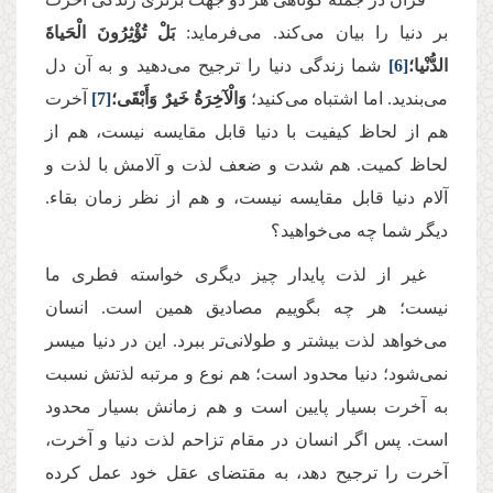
بر دنیا را بیان می‌کند. می‌فرماید:
بَلْ تُؤْثِرُونَ الْحَیاةَ
الدُّنْیا؛
[6]
شما زندگی دنیا را ترجیح می‌دهید و به آن دل
می‌بندید. اما اشتباه می‌کنید؛
وَالْآخِرَةُ خَیرٌ وَأَبْقَى؛
[7]
آخرت
هم از لحاظ کیفیت با دنیا قابل مقایسه نیست، هم از
لحاظ کمیت. هم شدت و ضعف لذت و آلامش با لذت و
آلام دنیا قابل مقایسه نیست، و هم از نظر زمان بقاء.
دیگر شما چه می‌خواهید؟
غیر از لذت پایدار چیز دیگری خواسته فطری ما
نیست؛ هر چه بگوییم مصادیق همین‌ است. انسان
می‌خواهد لذت بیشتر و طولانی‌تر ببرد. این در دنیا میسر
نمی‌شود؛ دنیا محدود است؛ هم نوع و مرتبه لذتش نسبت
به آخرت بسیار پایین است و هم زمانش بسیار محدود
است. پس اگر انسان در مقام تزاحم لذت دنیا و آخرت،
آخرت را ترجیح دهد، به مقتضای عقل خود عمل کرده