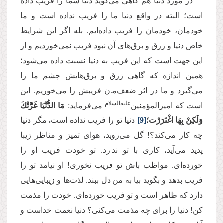
در مورد دنیا هم گاهی می‌گوید دنیا شما را فریب داده
است؛ البته در واقع دنیا ما را فریب نداده است و ما
خودمان، خودمان را فریب داده‌ایم. بله اگر این شرایط
خاص دنیا و زرق و برق‌های آن نبود فریب نمی‌خوردیم و از
این جهت است که این فریب به دنیا نسبت داده می‌شود؛
همین اندازه‌ که گاهی زرق و برق‌هایش چشم ما را
می‌گیرد و ما در اثر ضعف‌مان فریبش را می‌خوریم. این
علیه‌السلام
است که امیرالمؤمنین‌
می‌فرماید:
مَا الدُّنْیَا غَرَّتْكَ‏
وَلَكِنْ‏ بِهَا اغْتَرَرْت‏؛
[9]
دنیا تو را فریب نداده است
.
مگر دنیا
چه کار می‌کند؟! گل می‌روید، هوای تمیز و مناظر زیبا
پدید می‌آید، کاری با تو ندارد. تو خودت فریب او را
خورده‌ای. مواظب باش تو فریب نخوری! او نیامد تو را
فریب بدهد و بگوید بیا به من دل ببند. لذت‌ها و زیبایی‌هایی
دارد که ظاهر است و تو فریب خورده‌ای. خودت را مذمت
کن! دنیا را برای چه مذمت می‌کنی؟ دنیا نعمت خداست و