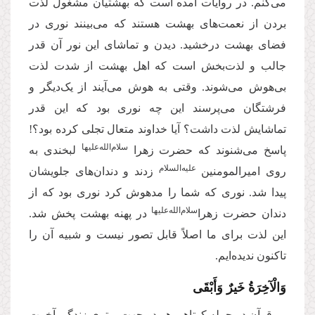
می‌کنم. در روایات آمده است که بهشتیان مشغول لذت
بردن از نعمت‌های بهشت هستند که می‌بینند نوری در
فضای بهشت درخشید. دیدن و تماشای این نور آن قدر
جالب و لذت‌بخش است که اهل بهشت از شدت لذت
بی‌هوش می‌شوند. وقتی به هوش می‌آیند از یک‌دیگر و
فرشتگان می‌پرسند این چه نوری بود که این قدر
تماشایش لذت داشت؟ آیا خداوند متعال تجلی کرده بود؟!
سلام‌الله‌علیها
پاسخ می‌شنوند که حضرت زهرا
لبخندی به
علیه‌السلام
روی امیرالمومنین
زدند و دندان‌های جلویشان
پیدا شد. نوری که شما را مدهوش کرد نوری بود که از
سلام‌الله‌علیها
دندان حضرت زهرا
در پهنه بهشت پخش شد.
این لذت برای ما اصلاً قابل تصور نیست و شبیه آن را
تاکنون ندیده‌ایم.
وَالْآخِرَةُ خَیرٌ وَأَبْقَى
قرآن در جمله کوتاهی هر دو جهت برتری زندگی آخرت