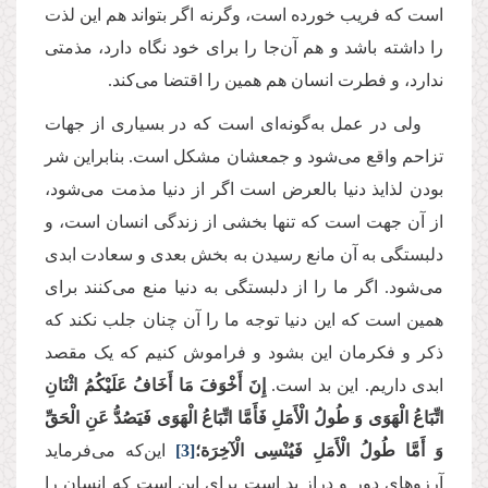
است که فریب خورده است، وگرنه اگر بتواند هم این لذت
را داشته باشد و هم آن‌جا را برای خود نگاه دارد، مذمتی
ندارد، و فطرت انسان هم همین را اقتضا می‌کند.
ولی در عمل به‌گونه‌ای است که در بسیاری از جهات
تزاحم واقع می‌شود و جمعشان مشکل است. بنابراین شر
بودن لذایذ دنیا بالعرض است اگر از دنیا مذمت می‌شود،
از آن جهت است که تنها بخشی از زندگی انسان است، و
دلبستگی به آن مانع رسیدن به بخش بعدی و سعادت ابدی
می‌شود. اگر ما را از دلبستگی به دنیا منع می‌کنند برای
همین است که این دنیا توجه ما را آن چنان جلب نکند که
ذکر و فکرمان این بشود و فراموش کنیم که یک مقصد
ابدی داریم. این بد است.
إِنَ‏ أَخْوَفَ‏ مَا أَخَافُ‏ عَلَیْكُمُ‏ اثْنَانِ
اتِّبَاعُ الْهَوَى وَ طُولُ الْأَمَلِ‏ فَأَمَّا اتِّبَاعُ الْهَوَى فَیَصُدُّ عَنِ الْحَقِّ
وَ أَمَّا طُولُ الْأَمَلِ‏ فَیُنْسِی الْآخِرَة؛
[3]
این‌که می‌فرماید
آرزوهای دور و دراز بد است برای این است ‌که انسان را