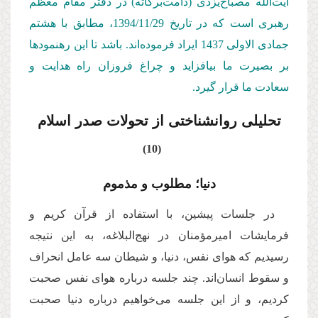
آیت‌الله مصباح‌یزدی (دامت‌بركاته) در دفتر مقام معظم
رهبری است كه در تاریخ 1394/11/
29
، مطابق با هشتم
جمادی الاولی 1437 ایراد فرموده‌اند. باشد تا این رهنمودها
بر بصیرت ما بیافزاید و چراغ فروزان راه هدایت و
سعادت ما قرار گیرد.
تحلیلی روان­شناختی از تحولات صدر اسلام
(10)
دنیا؛ مطلوب و مذموم
در جلسات پیشین، با استفاده از قرآن کریم و
فرمایشات امیرمؤمنان در نهج‌البلاغه، به این نتیجه
رسیدیم ‌که هوای نفس، دنیا، و شیطان سه عامل انحراف
و سقوط انسان‌اند. چند جلسه درباره هوای نفس صحبت
کردیم، و از این جلسه می‌خواهیم درباره دنیا صحبت