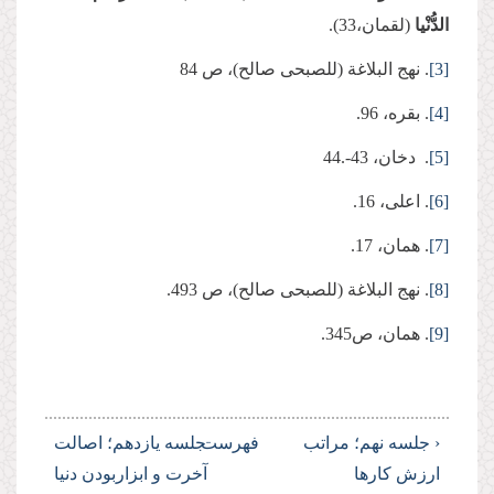
الدُّنْیا
(لقمان،33).
[3]
. نهج البلاغة (للصبحی صالح)، ص 84
[4]
. بقره، 96.
[5]
. دخان، 43-.44
[6]
. اعلی، 16.
[7]
. همان، 17.
[8]
. نهج البلاغة (للصبحی صالح)، ص 493.
[9]
. همان، ص345.
‹ جلسه نهم؛ مراتب
فهرست
جلسه یازدهم؛ اصالت
ارزش کارها
آخرت و ابزاربودن دنیا