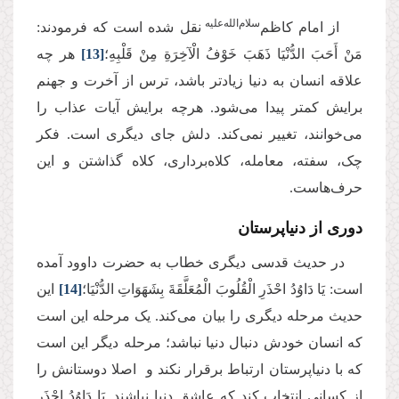
سلام‌الله‌علیه
از امام کاظم‌
نقل شده است که فرمودند:
مَنْ‏ أَحَبَ‏ الدُّنْیَا ذَهَبَ‏ خَوْفُ الْآخِرَةِ مِنْ قَلْبِهِ؛
[13]
هر چه
علاقه‌ انسان به دنیا زیادتر باشد، ترس از آخرت و جهنم
برایش کمتر پیدا می‌شود. هرچه برایش آیات عذاب را
می‌خوانند، تغییر نمی‌کند. دلش جای دیگری است. فکر
چک، سفته، معامله، کلاه‌برداری، کلاه گذاشتن و این
حرف‌هاست.
دوری از دنیاپرستان
در حدیث قدسی دیگری خطاب به حضرت داوود آمده
است: یَا دَاوُدُ احْذَرِ الْقُلُوبَ الْمُعَلَّقَةَ بِشَهَوَاتِ الدُّنْیَا؛
[14]
این
حدیث مرحله دیگری را بیان می‌کند. یک مرحله این است
که انسان خودش دنبال دنیا نباشد؛ مرحله دیگر این است
که با دنیاپرستان ارتباط برقرار نکند و اصلا دوستانش را
از کسانی انتخاب کند که عاشق دنیا نباشند. یَا دَاوُدُ احْذَرِ