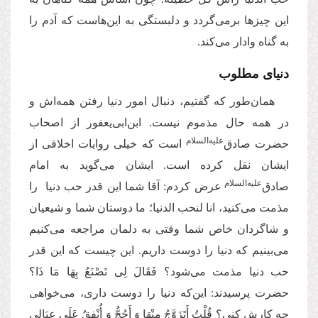
این چیزها برمی‌گردد و دلبستگی به این‌هاست که آدم را
به گناه وادار می‌کند.
دنیای مطلوب
همان‌طور که گفتیم، دنبال امور دنیا رفتن همه‌اش و
در همه حال مذموم نیست. ابن‌ابی‌یعفور از اصحاب
‌علیه‌السلام
حضرت صادق
است که خیلی روایات اخلاقی از
ایشان نقل کرده است. ایشان می‌گوید به امام
‌علیه‌السلام
صادق
عرض کردم: آقا شما این قدر حب دنیا را
مذمت می‌کنید، انا لنحب الدنیا؛ ما دوستان شما و شیعیان
و شاگردان خاص شما وقتی به دلمان مراجعه می‌کنیم
می‌بینیم که دنیا را دوست داریم. این چیست که این قدر
حب دنیا مذمت می‌شود؟ فَقَالَ‏ لِی‏ تَصْنَعُ‏ بِهَا مَا ذَا؟
حضرت پرسیدند: این‌که دنیا را دوست داری، می‌خواهی
چه کارش کنی؟ قُلْتُ أَتَزَوَّجُ مِنْهَا وَ أَحُجُّ وَ أُنْفِقُ عَلَى عِیَالِی