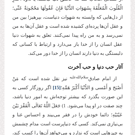
الْقُلُوبَ الْمُعَلَّقَةَ بِشَهَوَاتِ الدُّنْیَا فَإِنَ‏ عُقُولَهَا مَحْجُوبَةٌ عَنِّی؛
از دل‌هایی که وابسته به شهوات دنیاست، بپرهیز! بین من
و عقل آن‌ها پرده‌ای کشیده شده است و عقل آن‌ها به من
نمی‌رسد و به من راه پیدا نمی‌کنند. تعلق به شهوات دنیا
عقل انسان را از خدا باز می‌دارد و ارتباط با کسانی که
دلبستگی به دنیا دارند انسان را از خدا دور می‌کند.
آثار حب دنیا و حب آخرت
سلام‌الله‌علیه
از امام صادق‌
نیز نقل شده است که مَنْ‏
أَصْبَحَ‏ وَ أَمْسى‏ وَ الدُّنْیَا أَكْبَرُ هَمِّهِ؛
[15]
اگر روزگار کسی به
این صورت بگذرد که بیشتر توجه‌اش به امور دنیا باشد،
چند صفت در او پیدا می‌شود. 1) جَعَلَ اللَّهُ تَعَالَى الْفَقْرَ بَیْنَ
عَیْنَیْهِ؛ دائما خودش را در فقر می‌بیند و احساس غنا و
بی‌نیازی نمی‌کند. کسی که دنیاپرست است مدام چشمش
به چیزهایی است که ندارد و می‌خواهد آن‌ها را کسب کند،