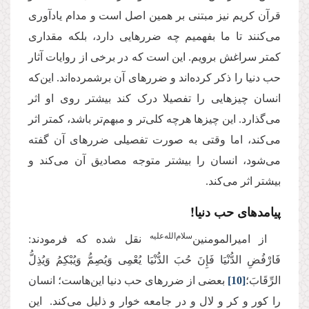
قرآن کریم نیز مبتنی بر همین اصل است و مدام یادآوری
می‌کنند تا ما بفهمیم چه ضررهایی دارد، بلکه مقداری
کمتر سراغش برویم. این است که در برخی از روایات آثار
حب دنیا را ذکر کرده‌اند و ضررهای آن برشمرده‌اند. این‌که
انسان چیزهایی را تفصیلا درک کند بیشتر روی او اثر
می‌گذارد. این چیزها هرچه کلی‌تر و مبهم‌تر باشد، کمتر اثر
می‌کند، اما وقتی به صورت تفصیلی ضررهای آن گفته
می‌شود، انسان را بیشتر متوجه مصادیق آن می‌کند و
بیشتر اثر می‌کند.
پیامدهای حب دنیا!
سلام‌الله‌علیه
از امیرالمومنین‌
نقل شده که فرمودند:
فَارْفُضِ الدُّنْیَا فَإِنَ‏ حُبَ‏ الدُّنْیَا یُعْمِی وَیُصِمُّ وَیُبْكِمُ وَیُذِلُّ
الرِّقَابَ؛
[10]
بعضی از ضررهای حب دنیا این‌هاست؛ انسان
را کور و کر و لال و در جامعه خوار و ذلیل‌ می‌کند. این