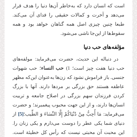
است که انسان دارد که به‌خاطر آن‌ها دنیا را هدف قرار
می‌دهد و آخرت و کمالات حقیقی را فدای آن می‌کند.
طبعا چنین چیزی اصل همه گناهان خواهد بود و همه
سقوط‌ها از این‌جا ناشی می‌شود.
مؤلفه‌های حب دنیا
در دنباله این حدیث، حضرت می‌فرماید: مولفه‌های
حب دنیا هفت چیز است؛ 1)
حب النساء
؛ حب شهوات
جنسی. باز فراموش نشود که زن‌ها به‌عنوان این‌که مظهر
عاطفه هستند حق بزرگی بر مردها دارند. آنها با بزرگ‌
کردن فرزندان سهم بزرگی در اصلاح جامعه و تربیت
انسان‌ها دارند، و از این جهت محبوب پیغمبرند؛ و حضرت
می‌فرماید: مَا أُحِبُّ مِنْ دُنْیَاكُمْ إِلَّا النِّسَاءَ وَ الطِّیب؛‏
[5]
از
دنیای شما یکی عطر را دوست می‌دارم و یکی زنان را.
این محبت آن محبتی نیست که رأس کل خطیئة است.