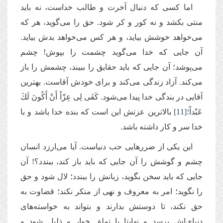
اما کسی که دنبال آخرت و طالب خداست، نه باید
منتی بکشد و نه کور و کر شود. حق را می‌گوید، هر که
می‌خواهد خوشش بیاید، و هر کس می‌خواهد بدش بیاید.
آن جایی که خدا می‌گوید چشمت را بپوش! چشم
می‌پوشد؛ آن جایی که باید حقایق را ببیند، چشمش را باز
می‌کند. آزاد زندگی می‌کند و برای خودش آقاست. بهترین
آقایی در بندگی خدا پیدا می‌شود. كَفَى لِی عِزّاً أَنْ‏ أَكُونَ‏ لَكَ‏
عَبْداً؛
[11]
بالاترین عزتش این است که بنده خدا باشد و با
خدا سر و کار داشته باشد.
این یکی از ضررهایی حب دنیاست. آیا می‌ارزد انسان
چشم و گوشش را آن جایی که باید باز کند، ببندد؟! آن
جایی که باید سخن بگوید، زبانش را ببندد؛ لال شود و حق
را نگوید؛ امر به معروف و نهی از منکر نکند؛ قضاوت به
حق نکند، تا دوستش بدارند و بتواند به خواسته‌های
دنیای‌اش برسد و نهایتا با تملق خوار و ذلیل شود و