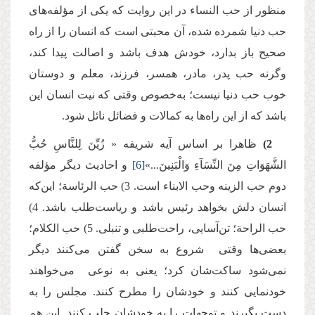
منظور از حب النساء در این روایت که یکی از مؤلفه‌های
حب دنیا شمرده شده، آن محبتی است که انسان را از راه
صحیح باز بدارد، خودش هدف باشد و اصالت پیدا کند،
وگرنه حب پدر، مادر، همسر، فرزند، معلم و دوستان
خوب حب‌ دنیا نیست؛ به‌خصوص وقتی که نیت انسان این
باشد که از این راه‌ها به کمالات و فضائل نائل شود.
2)
ظاهرا بر اساس آیه شریفه « زُیِّنَ لِلنَّاسِ حُبُّ
الشَّهَوَاتِ مِنَ النِّسَآءِ وَالْبَنِینَ...»
[6]
و احادیث دیگر مؤلفه
دوم حب الزینه وحب الابناء است. 3) حب ‌الرئاسة‌؛ این‌که
انسان دلش بخواهد رئیس باشد و ریاست‌طلب باشد. 4)
حب‌ الراحة؛ تن‌آسایی، راحت‌طلبی و تنبلی. 5) حب ‌الکلام؛
بعضی‌ها وقتی شروع به سخن گفتن می‌کنند دیگر
نمی‌شود ساکت‌شان کرد؛ یعنی به نوعی می‌خواهند
خودنمایی کنند و خودشان را مطرح کنند. مجلس را به
دست بگیرند و توجهات را به خودشان جلب کنند. این هم