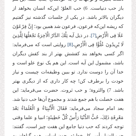
باز حب‌ دنیاست. 6) حب ‌العلوّ؛ این‌که انسان بخواهد از
دیگران بالاتر باشد. در یکی از جلسات گذشته نیز گفتیم
که ریشه این‌که فرعون، فرعون شد همین بود؛ إِنَّ فِرْعَوْنَ
عَلَا فِی الْأَرْضِ
[7]
. در ذیل آیه تِلْكَ الدَّارُ الْآخِرَةُ نَجْعَلُهَا لِلَّذِینَ
لَا یُرِیدُونَ عُلُوًّا فِی الْأَرْضِ،
[8]
روایتی است که می‌فرماید:
اگر کسی بخواهد بند کفشش بهتر از بند کفش دیگران
باشد، مشمول این آیه است. این هم یک نوع علو است و
خدا آن را دوست ندارد. تو ببین وظیفه‌ات چیست و نیاز
خودت را برطرف کن! چه کار داری که از دیگری بهتر
باشد. 7) والثروة؛ و حب ثروت. حضرت می‌فرماید: این
هفت خصلت با هم جمع شدند و مجموع آن‌ها حب دنیا شد.
بعد امام سجاد می‌فرماید: فَقَالَ الْأَنْبِیَاءُ وَ الْعُلَمَاءُ بَعْدَ
مَعْرِفَةِ ذَلِكَ، حُبُّ الدُّنْیَا رَأْسُ كُلِّ خَطِیئَةٍ؛ انبیا و علما وقتی
توجه کردند که حب‌ دنیا جامع این هفت چیز است، گفتند:
حب الدنیا رأس کل خطیئه. چون اساس همه گناهان به