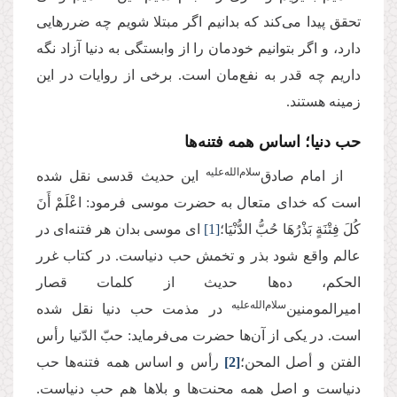
تحقق پیدا می‌کند که بدانیم اگر مبتلا شویم چه ضررهایی
دارد، و اگر بتوانیم خودمان را از وابستگی به دنیا آزاد نگه
داریم چه قدر به نفع‌مان است. برخی از روایات در این
زمینه هستند.
حب دنیا؛ اساس همه فتنه‌ها
سلام‌الله‌علیه
از امام صادق‌
این حدیث قدسی نقل شده
است که خدای متعال به حضرت موسی فرمود: اعْلَمْ أَنَ‏
كُلَ‏ فِتْنَةٍ بَذْرُهَا حُبُّ الدُّنْیَا؛
[1]
ای موسی بدان هر فتنه‌ای در
عالم واقع شود بذر و تخمش حب دنیاست. در کتاب غرر
الحکم، ده‌ها حدیث از کلمات قصار
‌‌سلام‌الله‌علیه
امیرالمومنین
در مذمت حب دنیا نقل شده
است. در یکی از آن‌‌‌ها حضرت می‌فرماید: حبّ‏ الدّنیا رأس‏
الفتن‏ و أصل المحن؛
[2]
رأس و اساس همه فتنه‌ها حب
دنیاست و اصل همه محنت‌ها و بلاها هم حب دنیاست.