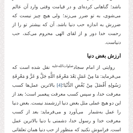
باشد؛ گناهانی کرده‌ای و در قیامت وقتی وارد آن عالم
می‌شوی، به تو ضرر می‌زند؛ ولی هیچ چیز نیست که
ضررش به اندازه حب دنیا باشد. آن که بیشتر تو را از
رحمت خدا دور و از لقای الهی محروم می‌کند، حب
دنیاست.
ارزش بغض دنیا
صلوات‌الله‌علیه
روایتی از امام سجاد
نقل شده است که
می‌فرماید: مَا مِنْ‏ عَمَلٍ‏ بَعْدَ مَعْرِفَةِ اللَّهِ جَلَّ وَ عَزَّ وَ مَعْرِفَةِ
رَسُولِهِ أَفْضَلَ مِنْ بُغْضِ الدُّنْیَا؛
[4]
بالاترین عمل‌ها کسب
معرفت خدا، و سپس کسب معرفت پیغمبر است؛ بعد از
این دو هیچ عملی مثل بغض دنیا ارزشمند نیست. بغض دنیا
را عمل به‌شمار می‌آورد و می‌فرماید: بعد از کسب
معرفت خدا و رسول خدا، دشمنی با دنیا بالاترین عمل
است. فراموش نکنید که منظور از حب دنیا همان تعلقاتی