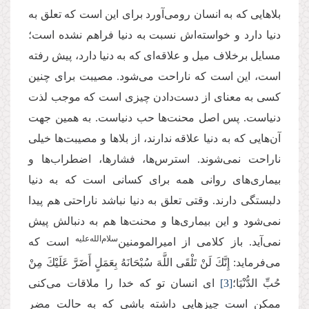
بلاهایی که به انسان رومی‌آورد برای این است که تعلق به
دنیا دارد و خواسته‌اش نسبت به دنیا فراهم نشده است؛
مسایل برخلاف میل و علاقه‌ای که به دنیا دارد، پیش رفته
است، این است که ناراحت می‌شود. مصیبت برای چنین
کسی به معنای از دست‌دادن چیزی است که موجب لذت
دنیاست. پس اصل محنت‌ها حب دنیاست. به همین جهت
آن‌هایی که به دنیا علاقه ندارند، از بلاها و مصیبت‌ها خیلی
ناراحت نمی‌شوند. استرس‌ها، فشارها، اضطراب‌ها و
بیماری‌های روانی همه برای کسانی است که به دنیا
دلبستگی دارند. وقتی تعلق به دنیا نباشد ناراحتی هم پیدا
نمی‌شود و این‌ بیماری‌ها و محنت‌ها هم به دنبالش پیش
سلام‌الله‌‌علیه
نمی‌آید. باز کلامی از امیرالمومنین‌
است که
می‌فرماید: إِنَّكَ لَنْ تَلْقَى اللَّهَ سُبْحَانَهُ‏ بِعَمَلٍ‏ أَضَرَّ عَلَیْكَ مِنْ
حُبِّ الدُّنْیَا؛
[3]
ای انسان تو که خدا را ملاقات می‌کنی
ممکن است چیزهایی داشته باشی که به حالت مضر