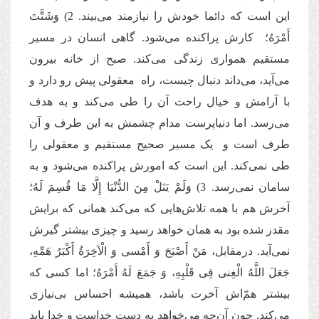
این است که دائما خودش را نیازمند می‌بیند. 2) وَشَتَّتَ
أَمْرَهُ؛ کارش پراکنده می‌شود. گاهی انسان در مسیر
مستقیم همواری زندگی می‌کند. صبح از خانه بیرون
می‌آید، می‌داند دنبال چیست، راه معقولی پیش رو دارد و
با آرامش و خیال راحت آن را طی می‌کند و به هدف
می‌رسد. اما دنیاپرست مدام چشمش به این طرف و آن
طرف است و یک مسیر صحیح مستقیم و معقولی را
طی نمی‌کند. این است که امورش پراکنده می‌شود و به
سامان نمی‌رسد. 3) وَلَمْ یَنَلْ مِنَ الدُّنْیَا إِلَّا مَا قُسِمَ لَهُ؛
آخرش هم با همه تلاش‌هایی که می‌کند همانی که برایش
مقدر شده بود به همان خواهد رسید و چیزی بیشتر گیرش
نمی‌آید. درمقابل، مَنْ‏ أَصْبَحَ‏ وَ أَمْسى‏ وَ الْآخِرَةُ أَكْبَرُ هَمِّهِ،
جَعَلَ اللَّهُ الْغِنى‏ فِی قَلْبِهِ، وَ جَمَعَ لَهُ أَمْرَهُ؛ اما کسی که
بیشتر هم‌ّاش آخرت باشد، همیشه احساس بی‌نیازی
می‌کند. چون آن‌چه می‌خواهد به دست خداست و خدا باید