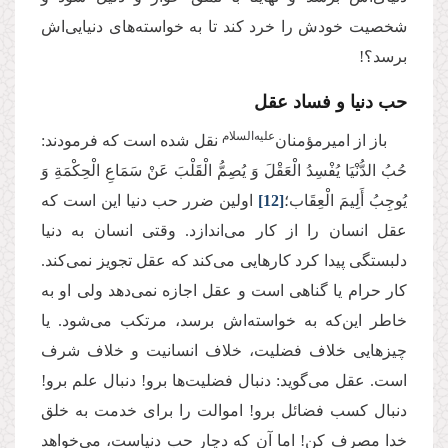
شخصیت خودش را خرد کند تا به خواسته‌های دنیایی‌اش
برسد؟!
حب دنیا و فساد عقل
‌علیه‌السلام
باز از امیرمؤمنان
نقل شده است که فرمودند:
حُبُ‏ الدُّنْیَا یُفْسِدُ الْعَقْلَ‏ وَ یُصِمُّ الْقَلْبَ عَنْ سَمَاعِ الْحِكْمَةِ وَ
یُوجِبُ أَلِیمَ الْعِقَاب؛
[12]
اولین ضرر حب دنیا این است که
عقل انسان را از کار می‌اندازد. وقتی انسان به دنیا
دلبستگی پیدا کرد کارهایی می‌کند که عقل تجویز نمی‌کند.
کار حرام یا گناهی است و عقل اجازه نمی‌دهد ولی او به
خاطر این‌که به خواسته‌اش برسد، مرتکب می‌شود. یا
چیزهایی خلاف فضلیت، خلاف انسانیت و خلاف شرف
است. عقل می‌گوید: دنبال فضلیت‌ها برو! دنبال علم برو!
دنبال کسب فضائل برو! اموالت را برای خدمت به خلق
خدا مصرف کن! اما آن که‌ دچار حب دنیاست، می‌خواهد