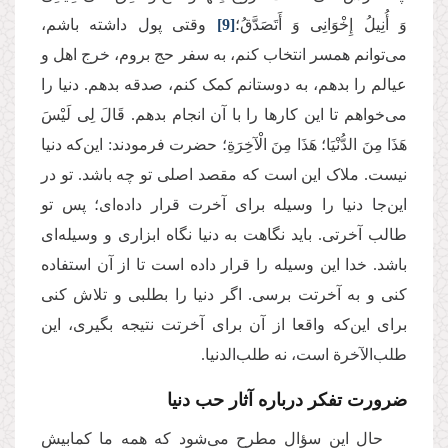
وَ أُنِیلُ إِخْوَانِی وَ أَتَصَدَّقُ؛
[9]
وقتی پول داشته باشم،
می‌توانم همسر انتخاب کنم، به سفر حج بروم، خرج اهل و
عیالم را بدهم، به دوستانم کمک کنم، صدقه بدهم. دنیا را
می‌خواهم تا این کارها را با آن انجام بدهم. قَالَ لِی لَیْسَ
هَذَا مِنَ الدُّنْیَا؛ هَذَا مِنَ الْآخِرَةِ؛ حضرت فرمودند: این‌که دنیا
نیست. ملاک این است که مقصد اصلی‌ تو چه باشد. تو در
این‌جا دنیا را وسیله برای آخرت قرار داده‌ای؛ پس تو
طالب آخرتی. باید نگاهت به دنیا نگاه ابزاری و وسیله‌ای
باشد. خدا این وسیله را قرار داده است تا از آن استفاده
کنی و به آخرتت برسی. اگر دنیا را بطلبی و تلاش کنی
برای این‌که واقعا از آن برای آخرتت نتیجه بگیری، این
طلب‌الآخرة است، نه طلب‌الدنیا.
ضرورت تفکر درباره آثار حب دنیا
حال این سؤال مطرح می‌شود که همه ما کمابیش