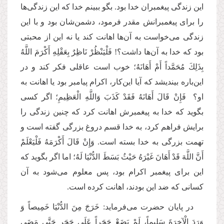
این زندگی پیغمبران خدا بود. بگو ببینم خدا که این زندگی‌ها
را برای پیغمبرانش مقدر فرمود، دشمن‌شان بود و با این
زندگی می‌خواست به آن‌ها اهانت کند یا نه این از محبتی
بود که خدا به آن‌ها داشت؟! فَلْیَنْظُرْ نَاظِرٌ بِعَقْلِهِ أَكْرَمَ اللَّهُ
بِذَلِكَ مُحَمَّداً أَمْ أَهَانَهُ؛ خوب است عاقلی فکر کند و در
این‌باره بیندیشد که آیا این‌کار، اکرام پیامبر بود یا اهانت به
او؟ فَإِنْ قَالَ أَهَانَهُ فَقَدْ كَذَبَ وَاللَّهِ الْعَظِیمِ؛ اگر کسی
بگوید که خدا به پیغمبرش اهانت کرد که چنین زندگی را
برایش فراهم کرد، به خدا قسم دروغ بزرگی گفته است و
تهمت بزرگی به خدا بسته است. وَإِنْ قَالَ أَكْرَمَهُ فَلْیَعْلَمْ
أَنَّ اللَّهَ قَدْ أَهَانَ غَیْرَهُ حَیْثُ بَسَطَ الدُّنْیَا لَهُ؛ اما اگر بگوید که
این برای پیغمبر اکرام بود، پس معلوم می‌شود به آن
کسانی که ضد این بودند، اهانت کرده است.
در پایان حضرت می‌فرماید: خَرَجَ مِنَ الدُّنْیَا خَمِیصاً وَ
وَرَدَ الْآخِرَةَ سَلِیماً، لَمْ یَضَعْ حَجَراً عَلَى حَجَرٍ حَتَّى مَضَى