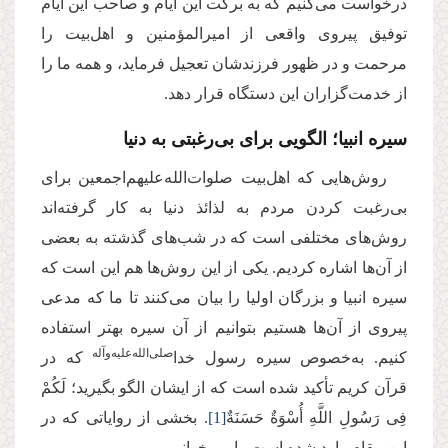
درخواست می‌کنیم که به برکت این ایام و صاحب این ایام
توفیق پیروی واقعی از امیرالمؤمنین و اهل‌بیت را
مرحمت و در ظهور فرزندشان تعجیل فرماید، و همه ما را
از خدمت‌گزاران این دستگاه قرار دهد.
سیره انبیا؛ الگویی برای بی‌رغبتی به دنیا
روش‌هایی که اهل‌بیت صلوات‌الله‌علیهم‌اجمعین برای
بی‌رغبت کردن مردم به لذائذ دنیا به کار گرفته‌اند
روش‌های مختلفی است که در شب‌های گذشته به بعضی
از آن‌ها اشاره کردیم. یکی از این روش‌ها هم این است که
سیره انبیا و بزرگان اولیا را بیان می‌کنند تا ما که مدعی
پیروی از آن‌ها هستیم بتوانیم از آن سیره بهتر استفاده
صلی‌الله‌علیه‌و‌آله
کنیم. به‌خصوص سیره رسول‌ خدا‌
که در
قرآن کریم تأکید شده است که از ایشان الگو بگیرید؛ لَكُمْ
فِی رَسُولِ اللَّهِ أُسْوَةٌ حَسَنَةٌ
[1]
. بخشی از روایاتی که در
این مقام وارد شده است را می‌خوانیم.