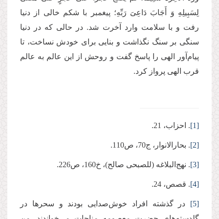
لِسَبِیلِهِ وَ أَجَابَ دَاعِیَ رَبِّهِ؛ پیغمبر با شکم خالی از دنیا
رفت و با سلامت وارد آخرت شد. در حالی که در دنیا
سنگی بر سنگ نگذاشت و بنایی برای خودش نساخت، تا
پیام‌آور الهی را پاسخ گفت و روحش از این عالم به عالم
قرب الهی پرواز کرد.
[1]
. احزاب، 21.
[2]
. بحارالانوار، ج70، ص110.
[3]
. نهج‌البلاغه (للصبحی صالح)، خ160، ص226.
[4]
. قصص، 24.
[5]
در گذشته افراد خوش‌صدایی بودند و سحرها در
گلدسته‌های حضرت معصومه مناجات می‌خواندند. من