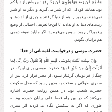
وَفُطِمَ عَنْ رَضَاعِهَا وَزُوِیَ عَنْ زَخَارِفِهَا؛ بهره‌اش از دنیا کم
بود. همانند کودکی که از شیر می‌گیرند و دیگر به او شیر
نمی‌دهند، پیغمبر را هم از دنیا گرفتند و چیزی از لذت‌ها و
زینت‌های دنیا به او ندادند. تا این‌جا تعریفی اجمالی از وضع
پیغمبر‌اکرم بود. سپس می‌فرماید: اگر مایلید نمونه دومی
هم برایتان بگویم.
حضرت موسی و درخواست لقمه‌نانی از خدا!
وَإِنْ شِئْتَ ثَنَّیْتُ بِمُوسَى كَلِیمِ اللَّهِ إِذْ یَقُولُ‏ رَبِّ إِنِّی لِما
أَنْزَلْتَ إِلَیَّ مِنْ خَیْرٍ فَقِیرٌ؛ حضرت موسی برای این‌که در
چنگال فرعونیان گرفتار نشود، از مصر فرار کرد. پس از
سفری طولانی و سخت به مدین رسید که محل سکونت
حضرت شعیب بود. در همین روایت حضرت اشاره
می‌کنند که در بین راه فقط علف بیابان خورده بود به
طوری که اگر به شکمش نگاه می‌کردند اثر سبزی