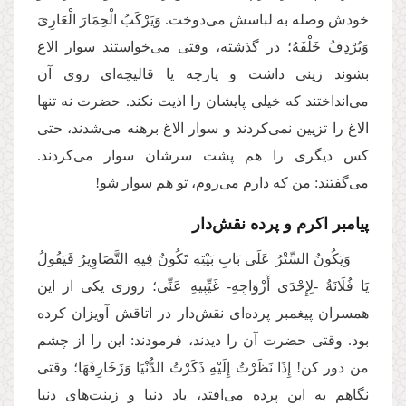
خودش وصله به لباسش می‌دوخت. وَیَرْكَبُ الْحِمَارَ الْعَارِیَ
وَیُرْدِفُ خَلْفَهُ؛ در گذشته، وقتی می‌خواستند سوار الاغ
بشوند زینی داشت و پارچه یا قالیچه‌ای روی آن
می‌انداختند که خیلی پایشان را اذیت نکند. حضرت نه تنها
الاغ را تزیین نمی‌کردند و سوار الاغ برهنه می‌شدند، حتی
کس دیگری را هم پشت سرشان سوار می‌کردند.
می‌گفتند: من که دارم می‌روم، تو هم سوار شو!
‌پیامبر اکرم و پرده نقش‌دار
وَیَكُونُ السِّتْرُ عَلَى بَابِ بَیْتِهِ تَكُونُ فِیهِ التَّصَاوِیرُ فَیَقُولُ
یَا فُلَانَةُ -لِإِحْدَى أَزْوَاجِهِ‌- غَیِّبِیهِ عَنِّی؛ روزی یکی از این
همسران پیغمبر پرده‌ای نقش‌دار در اتاقش آویزان کرده
بود. وقتی حضرت آن را دیدند، فرمودند: این را از چشم
من دور کن! إِذَا نَظَرْتُ إِلَیْهِ ذَكَرْتُ الدُّنْیَا وَزَخَارِفَهَا؛ وقتی
نگاهم به این پرده می‌افتد، یاد دنیا و زینت‌های دنیا