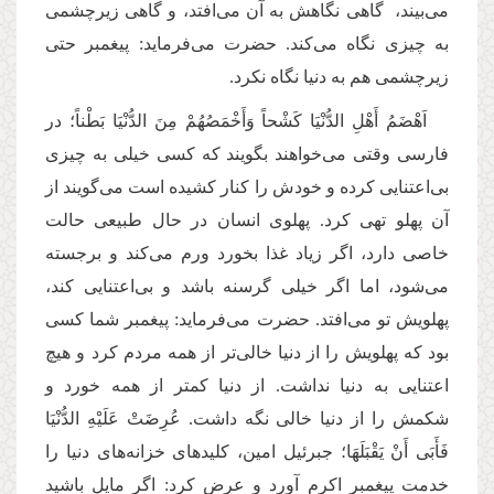
می‌بیند، گاهی نگاهش به آن می‌افتد، و گاهی زیرچشمی
به چیزی نگاه می‌کند. حضرت می‌فرماید: پیغمبر حتی
زیرچشمی هم به دنیا نگاه نکرد.
اَهْضَمُ أَهْلِ الدُّنْیَا كَشْحاً وَأَخْمَصُهُمْ مِنَ الدُّنْیَا بَطْناً؛ در
فارسی وقتی می‌خواهند بگویند که کسی خیلی به چیزی
بی‌اعتنایی کرده و خودش را کنار کشیده است می‌گویند از
آن پهلو تهی کرد. پهلوی انسان در حال طبیعی حالت
خاصی دارد، اگر زیاد غذا بخورد ورم می‌کند و برجسته
می‌شود، اما اگر خیلی گرسنه باشد و بی‌اعتنایی کند،
پهلویش تو می‌افتد. حضرت می‌فرماید: پیغمبر شما کسی
بود که پهلویش را از دنیا خالی‌تر از همه مردم کرد و هیچ
اعتنایی به دنیا نداشت. از دنیا کمتر از همه خورد و
شکمش را از دنیا خالی نگه داشت. عُرِضَتْ عَلَیْهِ الدُّنْیَا
فَأَبَى أَنْ یَقْبَلَهَا؛ جبرئیل امین، کلیدهای خزانه‌های دنیا را
خدمت پیغمبر اکرم آورد و عرض کرد: اگر مایل باشید