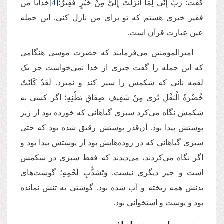
گفت: رَبِّ إِنِّی لِمَا أَنزَلْتَ إِلَیَّ مِنْ خَیْرٍ فَقِیرٌ؛
[4]
خدایا من
فقیر خیری هستم که تو برای من نازل کنی. این جمله
عین عبارت قرآن است.
امیرالمؤمنین می‌فرمایند که حضرت موسی هنگامی
که این جمله را گفت چیزی از خدا نمی‌خواست جز یک
لقمه نانی که شکمش را سیر کند و نمیرد. لَقَدْ كَانَتْ
خُضْرَةُ الْبَقْلِ تُرَى مِنْ شَفِیفِ صِفَاقِ بَطْنِهِ؛ اگر کسی به
شکمش نگاه می‌کرد سبزی گیاهانی که خورده بود از زیر
پوستش پیدا بود. آن‌قدر پوستش رقیق شده بود که حتی
سبزی گیاهانی که در روده‌هایش بود از پوستش پیدا بود و
اگر نگاه می‌کردند، می‌دیدند که فقط سبزی در شکمش
است و چیز دیگری نیست. وَتَشَذُّبِ لَحْمِهِ؛ گوشت‌های
بدنش همه ریخته و آب شده بود. گوشتی به تنش نمانده
بود و پوست و استخوانی بود.