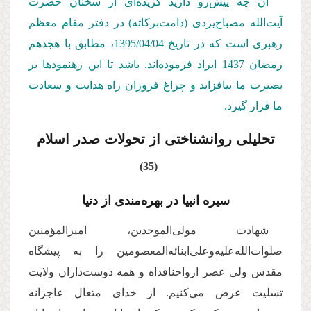
آن چه پیش‌رو دارید گزیده‌ای از سخنان حضرت
آیت‌الله مصباح‌یزدی (دامت‌بركاته) در دفتر مقام معظم
رهبری است كه در تاریخ 1395/04/04، مطابق با هجدهم
رمضان 1437 ایراد فرموده‌اند. باشد تا این رهنمودها بر
بصیرت ما بیافزاید و چراغ فروزان راه هدایت و سعادت
ما قرار گیرد.
تحلیلی روان­شناختی از تحولات صدر اسلام
(35)
سیره انبیا در بهره‌مندی از دنیا
شهادت مولی‌‌الموحدین، امیرالمؤمنین
صلوات‌الله‌علیه‌و‌علی‌ابنائه‌المعصومین را به پیشگاه
مقدس ولی عصر ارواحنافداه و همه دوست‌داران ولایت
تسلیت عرض می‌کنیم. از خدای متعال عاجزانه