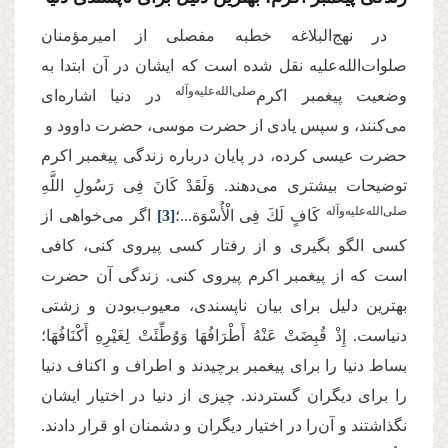
در نهج‌البلاغه خطبه مفصلی از امیرمؤمنان
صلوات‌الله‌علیه نقل شده است که ایشان در آن ابتدا به
صلی‌الله‌علیه‌وآله
وضعیت پیغمبر اکرم‌
در دنیا اشاره‌ای
می‌کنند، و سپس یادی از حضرت موسی، حضرت داوود و
حضرت عیسی کرده، در پایان درباره زندگی پیغمبر اکرم
توضیحات بیشتری می‌دهند. وَلَقَدْ كَانَ‏ فِی‏ رَسُولِ‏ اللَّهِ‏
‌‌صلی‌الله‌علیه‌وآله
كَافٍ لَكَ فِی الْأُسْوَة...؛
[3]
اگر می‌خواهی از
کسی الگو بگیری و از رفتار کسی پیروی کنی، کافی
است که از پیغمبر اکرم پیروی کنی. زندگی آن حضرت
بهترین دلیل برای بیان ناپسندی، معیوب‌بودن و زشتی
دنیاست. إِذْ قُبِضَتْ عَنْهُ أَطْرَافُهَا وَوُطِّئَتْ لِغَیْرِهِ أَكْنَافُهَا؛
بساط دنیا را برای پیغمبر برچیدند و اطراف و اکناف دنیا
را برای دیگران گستردند. چیزی از دنیا در اختیار ایشان
نگذاشتند و آن‌را در اختیار دیگران و دشمنان او قرار دادند.