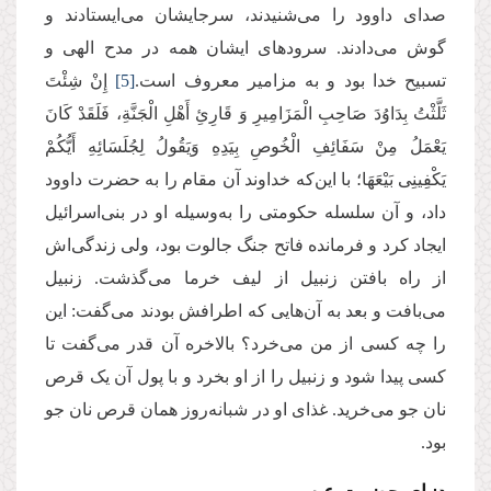
صدای داوود را می‌شنیدند، سرجایشان می‌ایستادند و
گوش می‌دادند. سرودهای ایشان همه در مدح الهی و
تسبیح خدا بود و به مزامیر معروف است.
[5]
إِنْ شِئْتَ
ثَلَّثْتُ بِدَاوُدَ ‌صَاحِبِ الْمَزَامِیرِ وَ قَارِئِ أَهْلِ الْجَنَّةِ، فَلَقَدْ كَانَ
یَعْمَلُ مِنْ سَفَائِفِ الْخُوصِ بِیَدِهِ وَیَقُولُ لِجُلَسَائِهِ أَیُّكُمْ
یَكْفِینِی بَیْعَهَا؛ با این‌که خداوند آن مقام را به حضرت داوود
داد، و آن سلسله حکومتی را به‌وسیله او در بنی‌اسرائیل
ایجاد کرد و فرمانده فاتح جنگ جالوت بود، ولی زندگی‌اش
از راه بافتن زنبیل از لیف خرما می‌گذشت. زنبیل
می‌بافت و بعد به آن‌هایی که اطرافش بودند می‌گفت: این
را چه کسی از من می‌خرد؟ بالاخره آن قدر می‌گفت تا
کسی پیدا شود و زنبیل را از او بخرد و با پول آن یک قرص
نان جو می‌خرید. غذای او در شبانه‌‌روز همان قرص نان جو
بود.