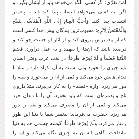
لِمَنْ تَعَزَّى؛ اگر کسی الگو می‌خواهد باید از ایشان بگیرد و
اگر به کسی می‌خواهد انتساب پیدا کند باید به پیغمبر
انتساب پیدا کند. وَأَحَبُّ الْعِبَادِ إِلَى اللَّهِ الْمُتَأَسِّی بِنَبِیِّهِ
وَالْمُقْتَصُّ لِأَثَرِهِ؛ محبوب‌ترین بندگان پیش خدا کسی است
که از پیغمبرش پیروی کند و از آثار او جست‌وجو کند و
درصدد باشد که آن‌ها را بفهمد و به عمل درآورد. قَضَمَ
الدُّنْیَا قَضْماً وَ لَمْ یُعِرْهَا طَرْفاً؛ در لغت عرب وقتی انسان
باید چیزی را بخورد ولی نسبت به آن اکراه دارد و مثلا با
دندان‌هایش خرد می‌کند و کمی از آن را می‌خورد و بقیه را
دور می‌ریزد، واژه «قضم» را به کار می‌برند. مثلا داروی
تلخ و بدمزه‌ای است که باید بخورد، آن را با دندان خرد
می‌کند و کمی از آن را مصرف می‌کند و بقیه را دور
می‌ریزد. حضرت می‌فرماید: پیغمبر شما با دنیا این طور
رفتار می‌کرد. وَلَمْ یُعِرْهَا طَرْفاً؛ گوشه چشمی هم به دنیا
نیانداخت. گاهی انسان به چیزی نگاه می‌کند و آن را