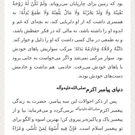
بود که زمین برای چارپایان می‌رویاند. وَلَمْ تَكُنْ لَهُ زَوْجَةٌ
تَفْتِنُهُ وَلَا وَلَدٌ یَحْزُنُهُ وَلَا مَالٌ یَلْفِتُهُ وَلَا طَمَعٌ یُذِلُّهُ؛ نه
همسری داشت که از او دلربایی کند، نه بچه‌ای که غم و
اندوه او را داشته باشد، نه مالی که در فکر حفظش باشد،
و نه طمعی در مال کسی داشت که او را ذلیل و خوار کند.
دَابَّتُهُ رِجْلَاهُ وَخَادِمُهُ یَدَاهُ؛ مرکب سواریش پاهای خودش
بود. سوار مرکبی نمی‌شد و اگر می‌خواست به جایی برود
با پاهای خودش می‌رفت. خادمی هم نداشت و خادمش
دست‌های خودش بودند.
صلی‌الله‌علیه‌وآله
دنیای پیامبر اکرم‌
پس از ذکر احوالات این سه پیامبر، حضرت به زندگی
صلی‌الله‌علیه‌وآله
پیغمبر اکرم‌
برمی‌گردد و می‌فرماید: بیا و از
پیغمبر پاک و پاکیزه‌تر پیروی کن! بهترین اسوه و الگو برای
تو پیغمبر اسلام است. فَإِنَّ فِیهِ أُسْوَةً لِمَنْ تَأَسَّى وَعَزَاءً