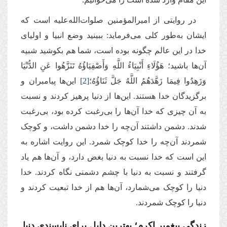
در روایتی از امیرالمؤمنین صلوات‌الله‌علیه است که
ایشان به‌طور کلی می‌فرماید: ببینید وضع انبیا و اولیای
خدا در این عالم چگونه بوده است، شما هم بکوشید شبیه
آن‌ها باشید؛ هَؤُلَاءِ أَنْبِیَاءُ اللَّهِ وَأَصْفِیَاؤُهُ تَنَزَّهُوا عَنِ الدُّنْیَا
وَزَهِدُوا فِیمَا زَهَّدَهُمُ‏ اللَّهُ جَلَّ ثَنَاؤُهُ؛
[2]
این‌ها پیامبران و
برگزیدگان خدا هستند. این‌ها از دنیا پرهیز کردند و نسبت
به آن چیزی که خدا آن‌ها را بی‌رغبت کرده بود، بی‌رغبت
شدند. دشمن داشتند آن‌چه را خدا دشمن داشت، و کوچک
شمردند آن‌چه را خدا کوچک شمرد. این روایت اشاره به
این است که خدا نسبت به دنیا بغض دارد، و آن‌ها هم یاد
گرفتند و نسبت به دنیا با چشم دشمنی نگاه کردند. خدا
دنیا را کوچک می‌شمارد، آن‌ها هم از خدا تبعیت کردند و
دنیا را کوچک شمردند.
زندگی پیغمبر اکرم؛ بهترین دلیل برای ناپسندی دنیا