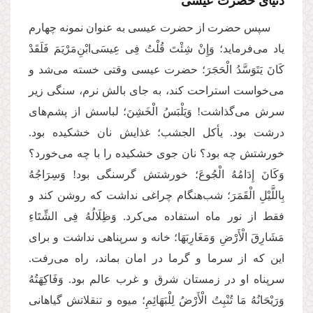
دنیای حضرت عیسی
سپس حضرت از حضرت عیسی به عنوان نمونه چهارم
یاد می‌فرماید؛ وَإِنْ شِئْتَ قُلْتُ فِی عِیسَى‌ابْنِ‌مَرْیَمَ فَلَقَدْ
كَانَ یَتَوَسَّدُ الْحَجَرَ؛ حضرت عیسی وقتی خسته می‌شد و
می‌خواست استراحت کند، به جای بالش نرم، سنگی زیر
سرش می‌گذاشت! وَیَلْبَسُ الْخَشِنَ؛ لباسش از پشم‌های
درشت بود. یأکل الجشب؛ غذایش نان خشکیده بود.
خورشتش چه بود؟ نان جوی خشکیده را با چه می‌خورد؟
وَكَانَ إِدَامُهُ الْجُوعَ؛ خورشتش گرسنگی بود! وَسِرَاجُهُ
بِاللَّیْلِ الْقَمَرَ؛ شب‌هنگام چراغی نداشت که روشن کند و
فقط از نور ماه استفاده می‌کرد. وَظِلَالُهُ فِی الشِّتَاءِ
مَشَارِقَ الْأَرْضِ وَمَغَارِبَهَا؛ خانه و سرپناهی نداشت و برای
این که از سرما و گرما در امان بماند، راه می‌رفت.
سرپناه او در زمستان شرق و غرب عالم بود. وَفَاكِهَتُهُ
وَرَیْحَانُهُ مَا تُنْبِتُ الْأَرْضُ لِلْبَهَائِمِ؛ میوه و تنقلاتش گیاهانی