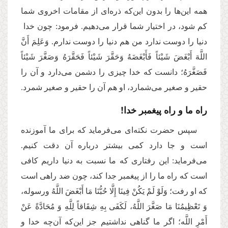
همه این‌ها را بدون این‌که ذره‌ای از مقامات اخروی شما
کم شود، در اختیار شما قرار می‌دهیم. فرمود: چون خدا
دنیا را دوست ندارد من هم دنیا را دوست ندارم. وَعَلِمَ أَنَّ
اللَّهَ أَبْغَضَ شَیْئاً فَأَبْغَضَهُ وَحَقَّرَ شَیْئاً فَحَقَّرَهُ وَصَغَّرَ شَیْئاً
فَصَغَّرَهُ؛ دانست که خدا چیزی را دشمن می‌دارد و آن را
حقیر و صغیر می‌شمارد، او هم آن را حقیر و صغیر شمرد.
راه ما و راه پیغمبر خدا!
سپس حضرت نکته‌ای می‌فرماید که برای ما آموزنده
است و جا دارد کمی بیشتر درباره آن دقت کنیم.
می‌فرماید: این رفتاری که ما نسبت به دنیا داریم کافی
است که راه ما را از پیغمبر جدا کند، چون ضد راهی است
که او رفت؛ وَلَوْ لَمْ یَكُنْ فِینَا إِلَّا حُبُّنَا مَا أَبْغَضَ اللَّهُ ورسوله،
وَ تَعْظِیمُنَا مَا صَغَّرَ اللَّهُ، لَكَفَى بِهِ شِقَاقاً لِلَّهِ وَ مُحَادَّةً عَنْ
أَمْرِ اللَّه؛ اگر ما گناهی نداشتیم جز این‌که آن‌چه خدا و