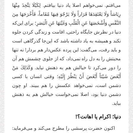
می‌افتم. نمی‌خواهم اصلا یاد دنیا بیافتم. لِكَیْلَا یَتَّخِذَ مِنْهَا
رِیَاشاً وَلَا یَعْتَقِدَهَا قَرَاراً وَلَا یَرْجُوَ فِیهَا مُقَاماً، فَأَخْرَجَهَا مِنَ
النَّفْسِ وَأَشْخَصَهَا عَنِ الْقَلْبِ وَغَیَّبَهَا عَنِ الْبَصَرِ؛ برای این‌که
دنیا در نظرش جایگاه راحتی، اقامت و زندگی کردن جلوه
نکند و همیشه به یاد داشته باشد که این‌جا گذرگاهی است
و باید رفت، می‌گفت: این پرده عکس‌دار هم بردار! نه تنها
محبتش را به دل راه نمی‌داد، که از جلوی چشمش هم آن
را دور می‌کرد تا خیالش هم به ذهنش نیاید. وَكَذَلِكَ مَنْ
أَبْغَضَ شَیْئاً أَبْغَضَ أَنْ یَنْظُرَ إِلَیْهِ؛ وقتی انسان با کسی
دشمن است، نمی‌خواهد عکسش را هم ببیند. او چون
دشمن دنیا بود، اصلا نمی‌خواست خیالش هم به ذهنش
بیاید.
دنیا؛ اکرام یا اهانت؟!
اکنون حضرت پرسشی را مطرح می‌کند و می‌فرماید: