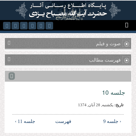
رفتن به محتوای اصلی
صوت و فیلم
فهرست مطالب
جلسه 10
تاریخ:
يكشنبه, 28 آبان, 1374
‹ جلسه 9
فهرست
جلسه 11 ›