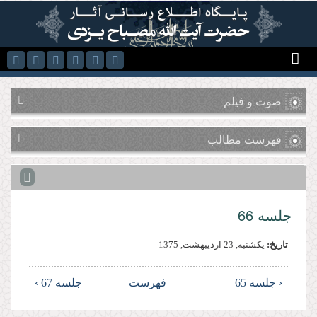
رفتن به محتوای اصلی
صوت و فیلم
فهرست مطالب
جلسه 66
تاریخ:
يكشنبه, 23 ارديبهشت, 1375
‹ جلسه 65
فهرست
جلسه 67 ›