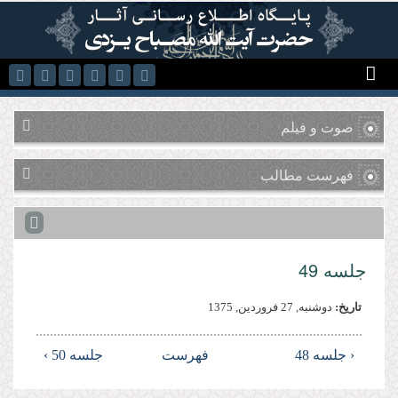
رفتن به محتوای اصلی
صوت و فیلم
فهرست مطالب
جلسه 49
تاریخ:
دوشنبه, 27 فروردين, 1375
‹ جلسه 48
فهرست
جلسه 50 ›