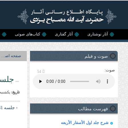
رفتن به محتوای اصلی
آثار نوشتاری
آثار گفتاری
کتاب‌های صوتی
ن
صوت و فیلم
صفحه اصلی
صوت:
54
جلسه 
تاریخ:
يكشنبه, 10 دى, 4
فهرست مطالب
‹ جلسه 31
شرح جلد اول الأسفار الأربعه