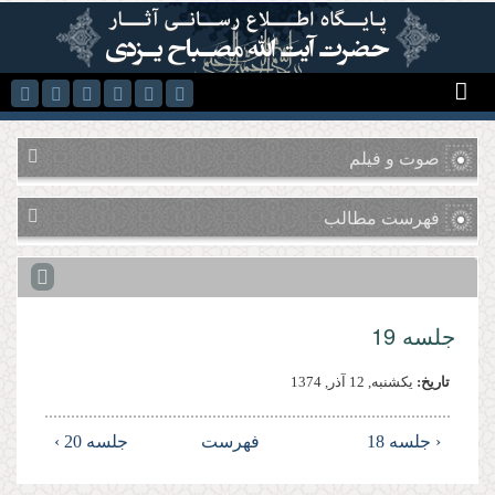
رفتن به محتوای اصلی
صوت و فیلم
فهرست مطالب
جلسه 19
تاریخ:
يكشنبه, 12 آذر, 1374
‹ جلسه 18
فهرست
جلسه 20 ›