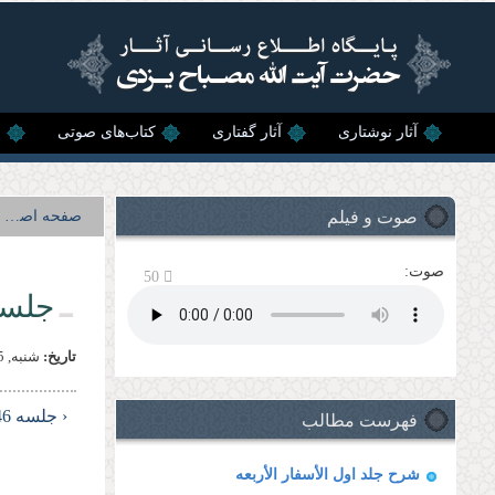
رفتن به محتوای اصلی
آثار نوشتاری
آثار گفتاری
کتاب‌های صوتی
ن
صوت و فیلم
صفحه اصلی
صوت:
50
جلسه 
تاریخ:
شنبه, 25 فروردين, 1375
فهرست مطالب
‹ جلسه 46
شرح جلد اول الأسفار الأربعه