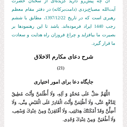
آن چه پیش‌رو دارید گزیده‌ای از سخنان حضرت
آیت‌الله مصباح‌یزدی (دامت‌بركاته) در دفتر مقام معظم
رهبری است كه در تاریخ 1397/12/
22
، مطابق با ششم
رجب 1440 ایراد فرموده‌اند. باشد تا این رهنمودها بر
بصیرت ما بیافزاید و چراغ فروزان راه هدایت و سعادت
ما قرار گیرد.
شرح دعای مکارم الاخلاق
(21)
جایگاه دعا برای امور اختیاری
اللَّهُمَّ صَلِّ عَلَى مُحَمَّدٍ وَ آلِهِ، وَلَا أُظْلَمَنَّ وَأَنْتَ مُطِیقٌ
لِلدَّفْعِ عَنِّی، وَلَا أَظْلِمَنَّ وَأَنْتَ الْقَادِرُ عَلَى الْقَبْضِ مِنِّی، وَلَا
أَضِلَّنَّ وَقَدْ أَمْكَنَتْكَ هِدَایَتِی، وَلَا أَفْتَقِرَنَّ وَمِنْ عِنْدِكَ وُسْعِی،
وَلَا أَطْغَیَنَّ وَمِنْ عِنْدِكَ وُجْدِی
.