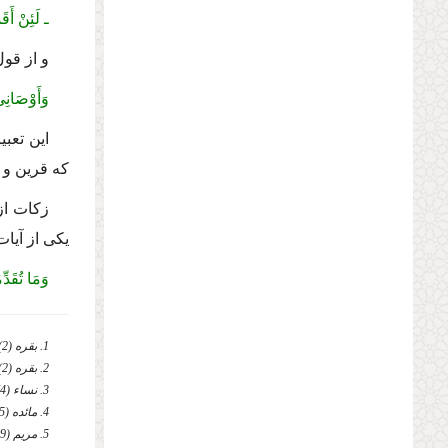
ـ لَئِنْ أَقَ
و از ق
وَأَوْصَانِی
این تعب
كه قرین و 
زكات از
یكی از آیا
وَمَا تُقَدّ
1. بقره (2)، 177.
2. بقره (2)، 43، 83.
3. نساء (4)، 162.
4. مائده (5)، 12.
5. مریم (19)، 31.