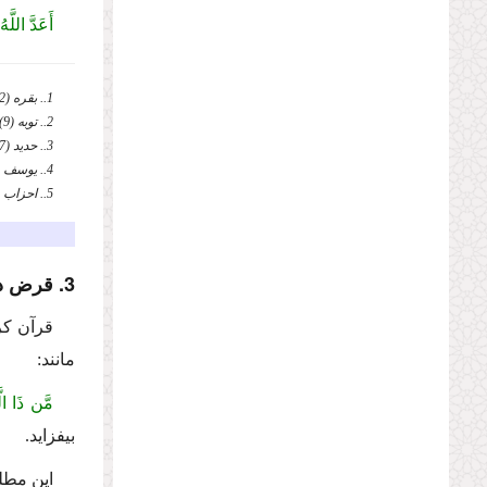
أَعَدَّ اللَّ
1.. بقره (2)، 271.
2.. توبه (9)، 103.
3.. حدید (57)، 18.
4.. یوسف (12)، 88.
5.. احزاب (33)، 35.
3. قرض دادن به خدا
قرآن كر
مانند:
مَّن ذَا ال
بیفزاید.
این مطل