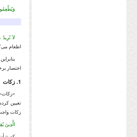
وَیُطْعِمُون
لاَ نُرِیدُ
اطعام می‌ك
بنابرای
اختصار برخ
1. زكات
«زكات» 
تعیین كرده
زكات واجب 
الَّذِینَ یُ
كه شأن ن