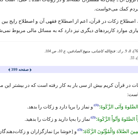
ردم كمك می‌خواست.
ن، اصطلاح زكات در قرآن، اعم از اصطلاح فقهی آن و اصطلاح رایج بی
یاری موارد كاربردهای دیگری نیز دارد كه به مسائل مالی مربوط نمی‌ش
﴿ صفحه 399 ﴾
 در قرآن كریم بیش از سی بار به كار رفته است كه در بیشتر این موارد،
است:
(1)
الصَّلوةَ وَآتَى الزَّكَوةَ؛
و نماز را بر‌پا دارد و زكات را بدهد.
(2)
اْ الصَّلوةََ وَآتُواْ الزَّكَوةَ؛
نماز را به‌پا دارید و زكات را بدهید.
(3)
مِینَ الصَّلاَةَ وَالْمُؤْتُونَ الزَّكَاةَ؛
و [خوشا بر] نمازگزاران و زكات‌دهندگان