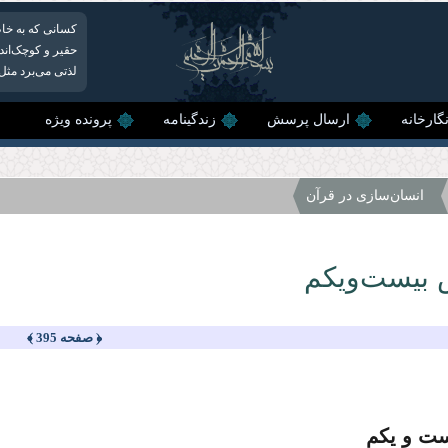
کسانی که به خاط
حقیر و کوچک‌اند.
لذتی می‌برد مثل 
گارخانه
ارسال پرسش
زندگینامه
پرونده ویژه
انسان‌سازی در قرآن
بیست‌ویكم
﴿ صفحه 395 ﴾
ت و یكم