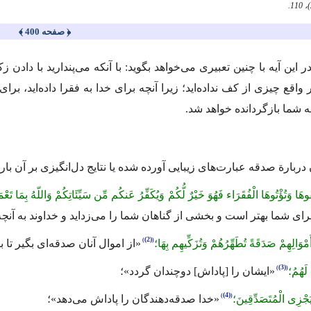
﴿ صفحه 400 ﴾
ر این آیه با چنین تعبیری می‌خواهد بگوید: با آنكه می‌پندارید با دادن
ر واقع چیزی از كف نداده‌اید؛ زیرا آنچه برای خدا به فقرا داده‌اید، ب
 به شما بازگردانده خواهد شد.
دربارة صدقه عبارت‌های زیبایی آورده شده یا نتایج دل‌انگیزی بر آن بار
وهَا وَتُؤْتُوهَا الْفُقَرَاء فَهُوَ خَیْرٌ لُّكُمْ وَیُكَفِّرُ عَنكُم مِّن سَیِّئَاتِكُمْ وَاللّهُ بِمَا تَعْ
برای شما بهتر است و بخشی از گناهان شما را می‌زداید و خداوند به آنچ
(2)
مْوَالِهِمْ صَدَقَةً تُطَهِّرُهُمْ وَتُزَكِّیهِم بِهَا؛
«از اموال آنان صدقه‌ای بگیر تا ب
(3)
َهُمُ؛
«ایشان را [پاداش] دوچندان گردد»؛
(4)
 یَجْزِی الْمُتَصَدِّقِینَ؛
«خدا صدقه‌دهندگان را پاداش می‌دهد»؛