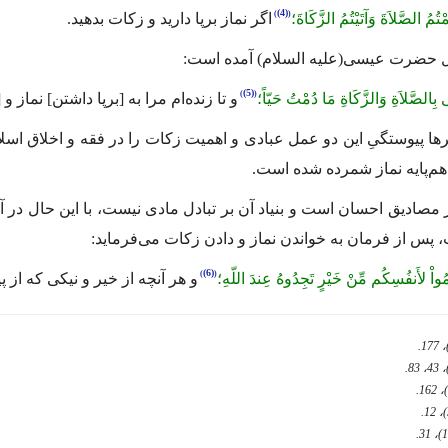
(4)
مْتُمُ الصَّلاَةَ وَآتَیْتُمُ الزَّكَاةَ؛
اگر نماز بر‌پا دارید و زكات بدهید.
ول حضرت عیسی
(علیه السلام)
آمده است:
(5)
 بِالصَّلاَةِ وَالزَّكَاةِ مَا دُمْتُ حَیّاً؛
و تا زنده‌ام مرا به [برپا داشتن] نما
یرها پیوستگیِ این دو عمل عبادی و اهمیت زكات را در فقه و اخلاق اسل
هم‌پایه نماز شمرده شده است.
 مصادیق احسان است و بنیاد آن بر تبادل مادی نیست، با این حال در آ
ت، پس از فرمان به خواندن نماز و دادن زكات می‌فرماید:
(6)
ِمُواْ لأَنفُسِكُم مِّنْ خَیْرٍ تَجِدُوهُ عِندَ اللّهِ؛
و هر آنچه از خیر و نیکی كه از