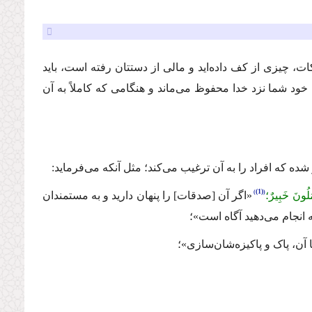
 زكات، چیزی از كف داده‌اید و مالی از دستتان رفته است، باید
رای خود شما نزد خدا محفوظ می‌ماند و هنگامی كه كاملاً به آن
 شده كه افراد را به آن ترغیب می‌كند؛ مثل آنكه می‌فرماید:
(1)
مَلُونَ خَبِیرٌ؛
«اگر آن [صدقات] را پنهان دارید و به مستمندان
ه انجام می‌دهید آگاه است»؛
ا آن، پاک و پاکیزه‌شان‌سازی»؛