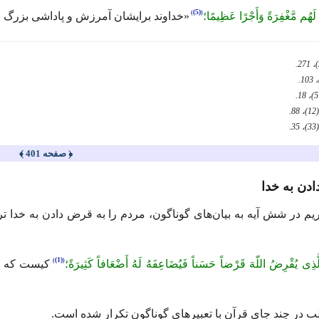
(5)
هُ لَهُم مَّغْفِرَةً وَأَجْرًا عَظِیمًا؛
«خداوند برایشان آمرزش و پاداشی بزرگ 
﴿ صفحه 401 ﴾
یم در شش آیه به بیان‌های گوناگون، مردم را به قرض دادن به خدا ترغ
(1)
َّذِی یُقْرِضُ اللّهَ قَرْضاً حَسَناً فَیُضَاعِفَهُ لَهُ أَضْعَافاً کَثِیرَةً؛
كیست كه به 
ب در چند جای قرآن با تعبیر‌های گوناگون تكرار شده است.