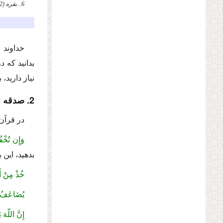
6.. بقره (2)، 110.
خداوند د
بدانید كه د
نیاز دارید،
2. صدقه
در قرآن 
وَإِن تُخْفُ
بدهید، این 
خُذْ مِنْ أَ
یُضَاعَفُ ل
إِنَّ اللّهَ