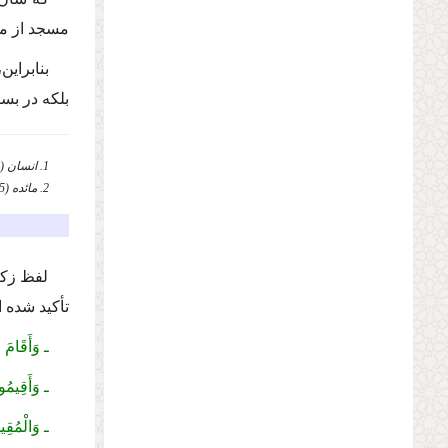
مسجد از م
بنابرای
بلكه در بس
1. انسان (76)، 8، 9. ر.ك: فتح‌الله کاشانی، منهج الصادقین، ج 10، ص 104.
2. مائده (5)، 55.
لفظ زكات
تأكید شده 
ـ وَأَقَامَ 
ـ وَأَقِیمُو
ـ وَالْمُقِی