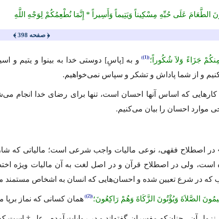
َ الطَّعَامَ عَلَى حُبِّهِ مِسْكِیناً وَیَتِیماً وَأَسِیراً * إِنَّمَا نُطْعِمُكُمْ لِوَجْهِ اللَّهِ
﴿ صفحه 398 ﴾
(1)
 مِنكُمْ جَزَاءً وَلاَ شُكُوراً؛
و به [پاسِ] دوستی خدا به بینوا و یتیم و اسی
نیم و از شما پاداش و تشكر و سپاس نمی‌خواهیم.
ن كارهایی كه اساس آنها احسان است، تنها برای رضای خدا انجام می‌شو
ی موارد احسان را بیان می‌كنیم.
در اصطلاح فقهی، نوعی مالیات واجب شرعی است؛ مالیاتی كه شا
 است، ولی در اصطلاح قرآن و در اصل لغت به آن مالیات ویژه اختص
كه در شرع تعیین شده و احسان‌هایی كه انسان به اشخاص مستمند می‌ك
(2)
قِیمُونَ الصَّلاَةَ وَیُؤْتُونَ الزَّكَاةَ وَهُمْ رَاكِعُونَ؛
همان کسانی که نماز برپا م
زول آن ـ چنان‌كه مفسران گفته‌اند و در روایات آمده ـ علی
†
است كه د