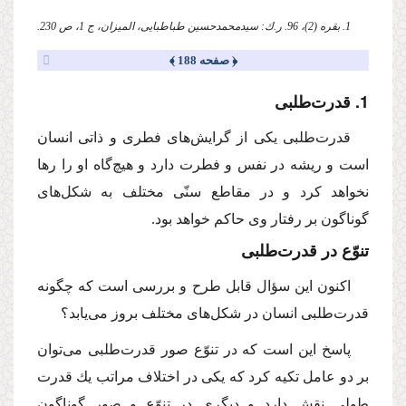
1. بقره (2)، 96. ر.ك: سیدمحمدحسین طباطبایی، المیزان، ج 1، ص 230.
﴿ صفحه 188 ﴾
1. قدرت‌طلبی
قدرت‌طلبی یكی از گرایش‌های فطری و ذاتی انسان
است و ریشه در نفس و فطرت دارد و هیچ‌گاه او را رها
نخواهد كرد و در مقاطع سنّی مختلف به شكل‌های
گوناگون بر رفتار وی حاكم خواهد بود.
تنوّع در قدرت‌طلبی
اكنون این سؤال قابل طرح و بررسی است كه چگونه
قدرت‌طلبی انسان در شكل‌های مختلف بروز می‌یابد؟
پاسخ این است كه در تنوّع صور قدرت‌طلبی می‌توان
بر دو عامل تكیه كرد كه یكی در اختلاف مراتب یك قدرت
طولی نقش دارد و دیگری در تنوّع و صور گوناگون