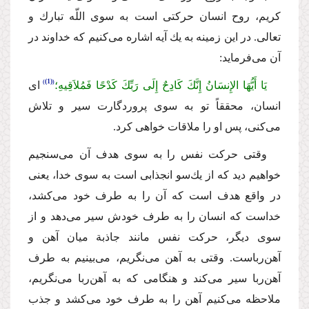
كریم، روح انسان حركتی است به سوی اللّه تبارك و
تعالی. در این زمینه به یك آیه اشاره می‌كنیم كه خداوند در
آن می‌فرماید:
(1)
یَا أَیُّهَا الإِنسَانُ إِنَّكَ كَادِحٌ إِلَى رَبِّكَ كَدْحًا فَمُلاَقِیهِ؛
ای
انسان، محققاً تو به سوی پروردگارت سیر و تلاش
می‌كنی، پس او را ملاقات خواهی كرد.
وقتی حركت نفس را به سوی هدف آن می‌سنجیم
خواهیم دید كه از یك‌سو انجذابی است به سوی خدا، یعنی
در واقع هدف است كه آن را به طرف خود می‌كشد،
خداست كه انسان را به طرف خودش سیر می‌دهد و از
سوی دیگر، حركت نفس مانند جاذبة میان آهن و
آهن‌رباست. وقتی به آهن می‌نگریم، می‌بینیم به طرف
آهن‌ربا سیر می‌كند و هنگامی كه به آهن‌ربا می‌نگریم،
ملاحظه می‌كنیم آهن را به طرف خود می‌كشد و جذب