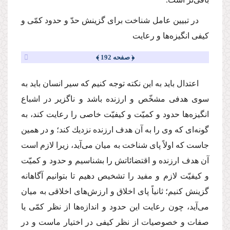
در تبیین عامل شناخت برای گزینش حدّ و حدود كمّی و
كیفی انگیزه‌ها و رعایت
﴿ صفحه 192 ﴾
اعتدال باید به این نكته توجه كنیم كه سیر انسان باید به
سوی هدفی مشخّص و ارزنده باشد و ناگزیر در اشباع
انگیزه‌ها حدود و كمیّت و كیفیّت خاصی را رعایت كند، به
گونه‌ای كه وی را به آن هدف ارزنده نزدیك كند؛ و در همین
جاست كه اولاً پای شناخت به میان می‌آید، زیرا لازم است
آن هدف ارزنده و اقتضائاتش را بشناسیم و حدود و كمیّت
و كیفیّت لازم و مفید را تشخیص دهیم تا بتوانیم آگاهانه
گزینش كنیم؛ ثانیاً پای اخلاق و ارزش‌های اخلاقی به میان
می‌آید، چون رعایت این حدود و اندازه‌ها از نظر كمّی یا
صفات و خصوصیات از نظر كیفی در اختیار ماست و در