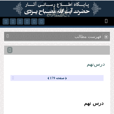
رفتن به محتوای اصلی
فهرست مطالب
درس‌نهم
﴿ صفحه 179 ﴾
درس نهم