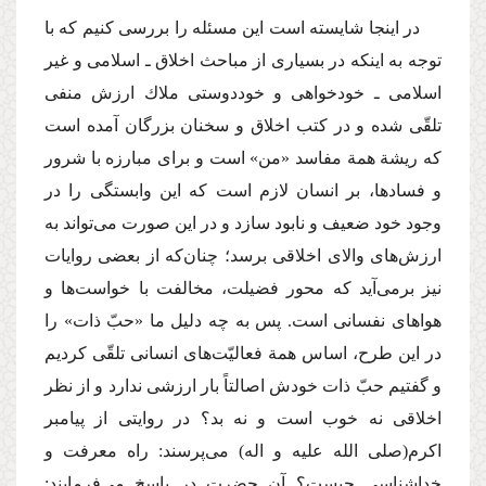
در اینجا شایسته است این مسئله را بررسی كنیم كه با
توجه به اینكه در بسیاری از مباحث اخلاق ـ اسلامی و غیر
اسلامی ـ خودخواهی و خوددوستی ملاك ارزش منفی
تلقّی شده و در كتب اخلاق و سخنان بزرگان آمده است
كه ریشة همة مفاسد «من» است و برای مبارزه با شرور
و فسادها، بر انسان لازم است كه این وابستگی را در
وجود خود ضعیف و نابود سازد و در این صورت می‌تواند به
ارزش‌های والای اخلاقی برسد؛ چنان‌كه از بعضی روایات
نیز برمی‌آید كه محور فضیلت، مخالفت با خواست‌ها و
هواهای نفسانی است. پس به چه دلیل ما «حبّ ذات» را
در این طرح، اساس همة فعالیّت‌های انسانی تلقّی كردیم
و گفتیم حبّ ذات خودش اصالتاً بار ارزشی ندارد و از نظر
اخلاقی نه خوب است و نه بد؟ در روایتی از پیامبر
اكرم
(صلی الله علیه و اله)
می‌پرسند: راه معرفت و
خداشناسی چیست؟ آن حضرت در پاسخ می‌فرمایند: