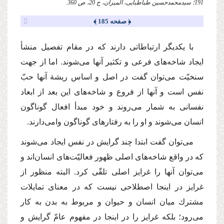
191؛ سیدمحمدحسین طباطبایی، المیزان، ج 20، ص 360.
﴿ صفحه 185 ﴾
با یكدیگر ارتباطاتی دارند كه در مقام تفصیل منشأ
ایجاد شاخه‌های فرعی و تكثیر آنها می‌شوند. اما از جهت
سنخیّت می‌توان گفت در اصل و اساس ریشة آنها حبّ
نفس است و آنها از فروع و شاخه‌های این بعد از ابعاد
نفسانی به شمار می‌روند و خود مبدأ افعال گوناگون
انسان می‌شوند و او را به رفتارهای گوناگون وامی‌دارند.
می‌توان گفت ابتدا چند گرایش در نفس ایجاد می‌شوند
كه در واقع شاخه‌های اصلی ظهور فعالیّت‌های انسان‌اند و
می‌توان آنها را غرایز اصلی تلقّی كرد. البته منظور از
غرایز در اینجا اصطلاحی نیست كه در معنای تمایلات
مشترك میان انسان و حیوان و مربوط به بدن به كار
می‌رود؛ بلكه غرایز را در اینجا در مفهوم عامّ گرایش و