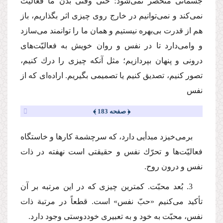
جسمانی منحصر نمی‌شود؛ حتی وقتی بدن ما فعالیت
نمی‌كند و نمی‌توانیم در خارج روی چیزی اثر بگذاریم، باز
هم از قدرت بی‌بهره نیستیم و همان ما را توانمند می‌سازد
و وامی‌دارد تا در نفس و روان خویش به فعالیّت‌های
درونی و پنهان بپردازیم؛ مثل آنكه چیزی را درك كنیم،
تصور كنیم، تصدیق كنیم یا تصمیمی بگیریم. اراده‌ای كه از
نفس
﴿ صفحه 183 ﴾
برمی‌خیزد مبدأیی دارد، كه سرچشمة كارها و خاستگاه
فعالیّت‌ها و تحرّك نفس و حقیقتی است نهفته در ذات
نفس و درون روح.
3. بُعد محبّت. كمترین چیزی كه در این مرتبه بر آن
تأكید می‌كنیم «حبّ نفس» است. قطعاً در مرتبة ذات
نفس، محبّت به خود و به تعبیری خوددوستی وجود دارد.