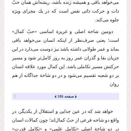
می‌خواهد باقی و همیشه زنده باشد، ریشه‌اش همان حبّ
ذات و حركت ذاتی نفس است كه در یك مجرای ویژه
جلوه می‌كند.
دومین شاخة اصلی و غریزة اساسی «حبّ كمال»
است؛ یعنی صرف‌نظر از اینكه انسان می‌خواهد باقی
بماند و عمر طولانی داشته باشد نیز دوست می‌دارد در این
جریان بقا و گذران عمر روز به روز كامل‌تر شود و مسیر
حركتش مسیر تكاملی باشد. این كمال مورد علاقه انسان
بر دو شعبه تقسیم می‌شود و در دو شاخة جداگانه از هم
روان
﴿ صفحه 186 ﴾
خواهد شد كه در عین جدایی و استقلال از یكدیگر، در
واقع دو شاخه فرعی از حبّ كمال‌اند؛ چون كمالات انسان
در دو شاخة اصلی «تكامل علمی» و «تكامل قدرت»