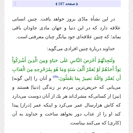
﴿ صفحه 187 ﴾
در این نشأة مادّی بروز خواهد یافت. چنین انسانی
علاقه دارد كه در این دنیا و جهان مادی جاودان باقی
بماند؛ كه چنین علاقه‌ای خود بیانگر چنان معرفتی است.
خداوند دربارة چنین افرادی می‌گوید:
وَلَتَجِدَنَّهُمْ أَحْرَصَ النَّاسِ عَلَى حَیَاةٍ وَمِنَ الَّذِینَ أَشْرَكُواْ
یَوَدُّ أَحَدُهُمْ لَوْ یُعَمَّرُ أَلْفَ سَنَةٍ وَمَا هُوَ بِمُزَحْزِحِهِ مِنَ الْعَذَابِ
(1)
أَن یُعَمَّرَ وَاللّهُ بَصِیرٌ بِمَا یَعْمَلُونَ؛
و آنان را [این گونه]
می‌یابی كه حریص‌ترین مردم بر زندگی [دنیا] هستند و
[نیز] از كسانی‌كه مشرك‌اند هر یك از آنان دوست می‌دارد
كه كاش هزارسال عمر می‌كرد و اینكه عمر [دراز] پیدا
كند او را از عذاب دور نخواهد ساخت و خداوند به آن
[كاری] كه می‌كنند بیناست.