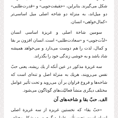
شكل می‌گیرند. بنابراین، «حقیقت‌جویی» و «قدرت‌طلبی»
دو میل‌اند، به منزلة دو شاخه اصلی میل اساسی‌تر
«كمال‌خواهی» انسان.
سومین شاخة اصلی و غریزة اساسی انسان
«لذّت‌جویی» و «سعادت‌طلبی» است. انسان افزون بر بقا
و كمال، لذت را هم دوست می‌دارد و می‌خواهد همیشه
شاد باشد و به خوشی زندگی خود را بگذراند.
سه غریزة مذكور در عین آنكه از یك ریشه، یعنی حبّ
نفس می‌رویند، هریك به منزلة اصل و تنه‌ای است كه
شاخه‌ها و فروع فراوان بر آن می‌روید و تحت تأثیر عوامل
مختلف دیگری منشأ فعالیّت‌های گوناگون می‌شود.
الف. حبّ بقا و شاخه‌های آن
«حبّ بقا» كه نخستین غریزه از سه غریزة اصلی
انسان است، تحت تأثیر عامل دیگری در دو شكل مختلف