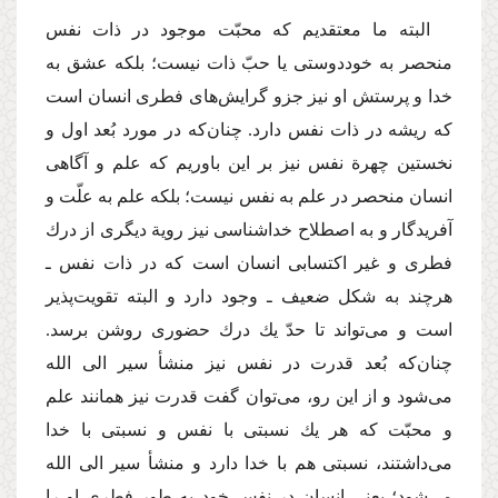
البته ما معتقدیم كه محبّت موجود در ذات نفس
منحصر به خوددوستی یا حبّ ذات نیست؛ بلكه عشق به
خدا و پرستش او نیز جزو گرایش‌های فطری انسان است
كه ریشه در ذات نفس دارد. چنان‌كه در مورد بُعد اول و
نخستین چهرة نفس نیز بر این باوریم كه علم و آگاهی
انسان منحصر در علم به نفس نیست؛ بلكه علم به علّت و
آفریدگار و به اصطلاح خداشناسی نیز رویة دیگری از درك
فطری و غیر اكتسابی انسان است كه در ذات نفس ـ
هرچند به شكل ضعیف ـ وجود دارد و البته تقویت‌پذیر
است و می‌تواند تا حدّ یك درك حضوری روشن برسد.
چنان‌كه بُعد قدرت در نفس نیز منشأ سیر الی الله
می‌شود و از این رو، می‌توان گفت قدرت نیز همانند علم
و محبّت كه هر یك نسبتی با نفس و نسبتی با خدا
می‌داشتند، نسبتی هم با خدا دارد و منشأ سیر الی الله
می‌شود؛ یعنی انسان در نفس خود به طور فطری او را