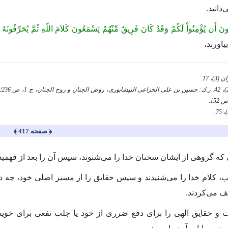
دانید.
ونَ أَن یُؤْمِنُواْ لَكُمْ وَقَدْ كَانَ فَرِیقٌ مِّنْهُمْ یَسْمَعُونَ كَلاَمَ اللّهِ ثُمَّ یُحَرِّفُونَه
یاورند،
﴿ صفحه 417 ﴾
 كه گروهی از ایشان سخنان خدا را می‌شنوند، سپس آن را بعد از فهمیدن
ب، كلام خدا را می‌شنیدند و سپس حقایق را از مسیر اصلی خود، چه د
یف می‌كردند.
ات و حقایق الهی را برای دفع ضرری از خود یا جلب نفعی برای خوی