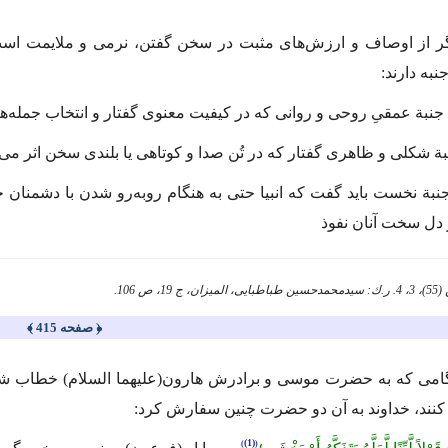
ر از اوصاف و ارزش‌های مثبت در سخن گفتن، نرمی و ملایمت است
نبه دارند:
نبة عمقیِ روحی و روانی كه در كیفیت معنوی گفتار و انتخاب جمله‌ها 
ة شكلی و ظاهری گفتار كه در تُن صدا و كوتاهی یا بلندی سخن اثر می‌
جنبة نخست باید گفت كه انبیا حتی به هنگام روبه‌رو شدن با دشمنا
ر دل سخت آنان نفوذ
﴿ صفحه 415 ﴾
گامی كه به حضرت موسی و برادرش هارون
(علیهما السلام)
خطاب شد ك
د كنند، خداوند به آن دو حضرت چنین سفارش كرد:
(1)