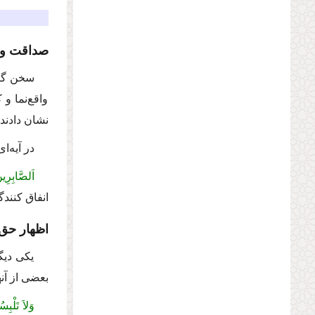
صداقت و 
سخن گفت
واقع‌نما و
نشان دادن
در آیه‌
اَلصَّابِرِی
انفاق كنند
اظهار حق 
یكی دیگ
بعضی از آنه
وَلاَ تَلْبِس