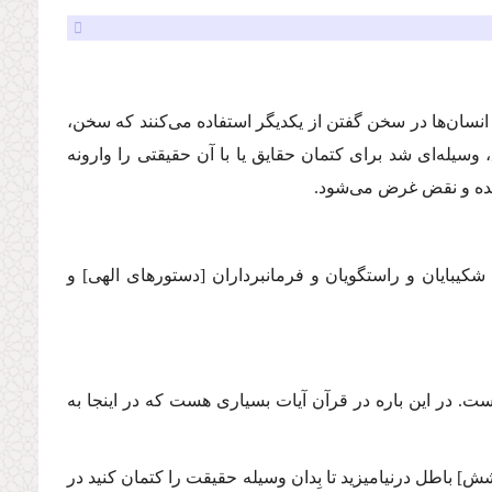
سان‌ها در سخن گفتن از یكدیگر استفاده می‌كنند كه سخن،
یله‌ای شد برای كتمان حقایق یا با آن حقیقتی را وارونه
ده و نقض غرض می‌شود.
د] شکیبایان و راستگویان و فرمانبرداران [دستورهای الهی] و
. در این ‌باره در قرآن آیات بسیاری هست كه در اینجا به
ش] باطل درنیامیزید تا بِدان وسیله حقیقت را كتمان كنید در