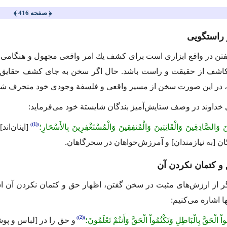
﴿ صفحه 416 ﴾
راستگویی
ن در واقع ابزاری است برای كشف یك امر واقعی مجهول و هنگامی ان
 كاشف از حقیقت و راست باشد. حال اگر سخن به جای كشف حقایق، وس
د، در این صورت سخن از مسیر واقعی و فلسفة وجودی خود منحرف ش
ای خداوند در وصف ستایش‌آمیز بندگان شایستة خود می‌فرماید:
(1)
نَ وَالصَّادِقِینَ وَالْقَانِتِینَ وَالْمُنفِقِینَ وَالْمُسْتَغْفِرِینَ بِالأَسْحَارِ؛
[اینان‌ان
گان [به نیازمندان] و آمرزش‌خواهان در سحرگاهان.
و كتمان نکردن آن
ر از ارزش‌های مثبت در سخن گفتن، اظهار حق و كتمان نکردن آن است
ا اشاره می‌كنیم:
(2)
ُواْ الْحَقَّ بِالْبَاطِلِ وَتَكْتُمُواْ الْحَقَّ وَأَنتُمْ تَعْلَمُونَ؛
و حق را در [لباس و پوش