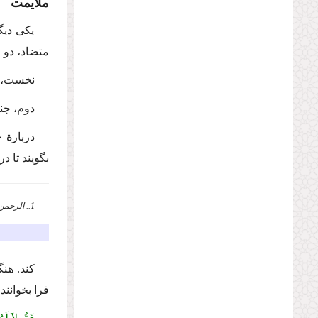
ملایمت
یكی دیگ
متضاد، دو ج
نخست، ج
دوم، جنب
دربارة 
بگویند تا د
1.. الرحمن (55)، 3، 4. ر.ك: سیدمحمدحسین طباطبایی، المیزان، ج 19، ص 106.
كند. هن
فرا بخوانن