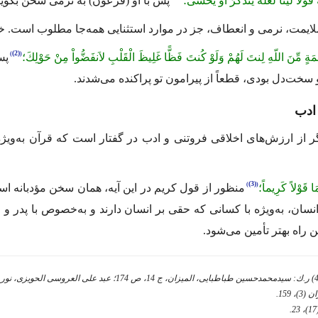
قَوْلاً لَّیِّنًا لَّعَلَّهُ یَتَذَكَّرُ أَوْ یَخْشَى؛
پس با او (فرعون) به نرمی سخن بگویید،
یمت، نرمی و انعطاف، جز در موارد استثنایی همه‌جا مطلوب است. خدا
(2)
مَةٍ مِّنَ اللّهِ لِنتَ لَهُمْ وَلَوْ كُنتَ فَظًّا غَلِیظَ الْقَلْبِ لاَنفَضُّواْ مِنْ حَوْلِكَ؛
پس
 سخت‌دل بودی، قطعاً از پیرامون تو پراكنده می‌شدند.
ادب
ر از ارزش‌های اخلاقی فروتنی و ادب در گفتار است كه قرآن به‌ویژه 
(3)
َا قَوْلاً كَرِیماً؛
منظور از قول كریم در این آیه، همان سخن مؤدبانه اس
نسان، به‌ویژه با كسانی كه حقی بر انسان دارند و به‌خصوص با پدر و م
ن راه بهتر تأمین می‌شود.