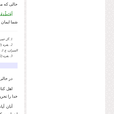
حالی كه می‌
أَفَتَطْمَعُ
شما ایمان ب
1.. آل عمران (3)، 17.
المیزان، ج 1، ص 152.
3.. بقره (2)، 75.
در حالی
اهل كتا
خدا را تحر
آنان آی