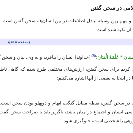
لامی در سخن گفتن
و مهم‌ترین وسیلة تبادل اطلاعات در بین انسان‌ها، سخن گفتن است.
ر آن تكیه شده است:
﴿ صفحه 414 ﴾
(1)
سَانَ * عَلَّمَهُ الْبَیَانَ؛
[خداوند] انسان را بیافرید و به وی، بیان و سخن
گ
 كریم برای سخن گفتن، ارزش‌های مختلفی طرح شده كه گاهی ناظر 
ا در اینجا به بعضی از آنها اشاره می‌كنیم:
ر سخن گفتن، نقطه مقابلِ گنگی، ابهام و دوپهلو بودن سخن است. 
ی انسان و اجتماع در میان باشد، ناگزیر باید با صراحت سخن گفت ت
روهی یا شخصی است، جلوگیری شود.