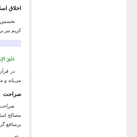
اخلاق اس
نخستین 
كریم نیز ب
خَلَقَ الإِن
در قرآن
می‌یابد و م
صراحت
صراحت د
مصالح اساس
برمنافع گ