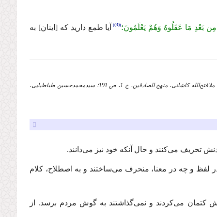
(3)
ُ مِن بَعْدِ مَا عَقَلُوهُ وَهُمْ یَعْلَمُونَ؛
آیا طمع دارید كه [اینان] به
2.. بقره (2)، 42. ر.ك: حسین بن علی الخزاعی النیشابوری، روض الجنان و روح الجنان، ج 1، ص 236؛ ملافتح‌الله كاشانی، منهج الصادقین، ج 1، ص 191؛ سیدمحمدحسین طباطبایی،
ش تحریف می‌كنند و حال آنكه خود نیز می‌دانند.
ر لفظ و چه در معنا، منحرف می‌ساختند و به اصطلاح، كلام
ش كتمان می‌كردند و نمی‌گذاشتند به گوش مردم برسد. از