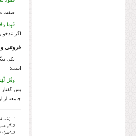
فَقُولاَ لَهُ 
صفت ملا
فَبِمَا رَحْ
اگر تندخو و
فروتنی و 
یكی دیگ
است:
وَقُل لَّهُم
پس گفتار ا
جامعه از ای
1.. (طه، 44) ر.ك: سیدمحمدحسین طباطبایی، المیزان، ج 14، ص 174؛ عبد علی العروسی الحویزی، نور الثقلین، ج 3، ص 380.
2.. آل عمران (3)، 159.
3.. اسراء (17)، 23.