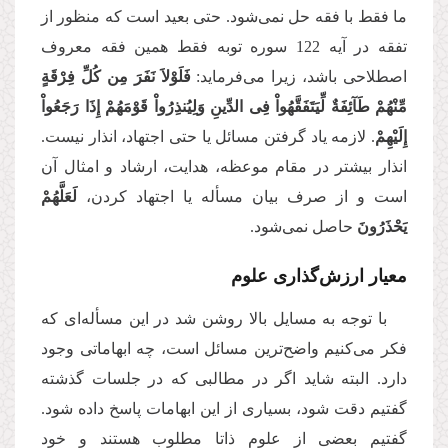
ما فقط با فقه حل نمی‌شود. حتی بعید است که منظور از
تفقه در آیه 122 سوره توبه فقط همین فقه معروف
اصطلاحی باشد، زیرا می‌فرماید:
فَلَوْلاَ نَفَرَ مِن كُلِّ فِرْقَةٍ
مِّنْهُمْ طَآئِفَةٌ لِّیَتَفَقَّهُواْ فِی الدِّینِ
وَلِیُنذِرُواْ قَوْمَهُمْ إِذَا رَجَعُواْ
إِلَیْهِمْ
. لازمه یاد گرفتن مسائل یا حتی اجتهاد، انذار نیست.
انذار بیشتر در مقام موعظه، هدایت، ارشاد و امثال آن
است و از صرف بیان مسأله یا اجتهاد کردن،
لَعَلَّهُمْ
یَحْذَرُونَ
حاصل نمی‌شود.
معیار ارزش‌گذاری علوم
با توجه به مسایل بالا روشن شد در این مسأله‌ای که
فکر می‌کنیم واضح‌ترین مسائل است، چه ابهاماتی وجود
دارد. البته شاید اگر در مطالبی که در جلسات گذشته
گفتیم دقت شود، بسیاری از این ابهامات پاسخ داده شود.
گفتیم بعضی از علوم ذاتا مطلوب هستند و خود