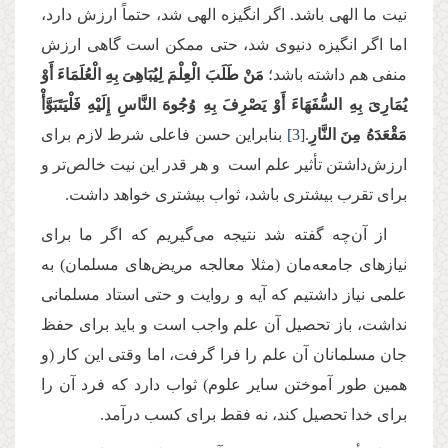
نیت ما الهی باشد. اگر انگیزه الهی شد، حتماً ارزش دارد،
اما اگر انگیزه دنیوی شد، حتى ممکن است گاهی ارزش
منفی هم داشته باشد؛
مَنْ طَلَبَ الْعِلْمَ لِیُبَاهِیَ بِهِ الْعُلَمَاءَ أَوْ
یُمَارِیَ بِهِ السُّفَهَاءَ أَوْ یَصْرِفَ‏ بِهِ‏ وُجُوهَ النَّاسِ إِلَیْهِ فَلْیَتَبَوَّأْ
مَقْعَدَهُ مِنَ النَّارِ
.
[3]
بنابراین حسن فاعلی‌ شرط لازم برای
ارزش‌داشتن تأثیر علم است و هر قدر این نیت خالص‌تر و
برای تقرب بیشتری باشد، ثواب بیشتری خواهد داشت.
از آن‌چه گفته شد نتیجه می‌گیریم که اگر ما برای
نیازهای جامعه‌مان (مثلا معالجه مریض‌های مسلمان) به
علمی نیاز داشتیم که آیه و روایت و حتی استاد مسلمانی
نداشت، باز تحصیل آن علم واجب است و باید برای حفظ
جان مسلمانان آن علم را فرا گرفت، اما وقتی این کار (و
همین طور آموختن سایر علوم) ثواب دارد که فرد آن را
برای خدا تحصیل کند، نه فقط برای کسب درآمد.