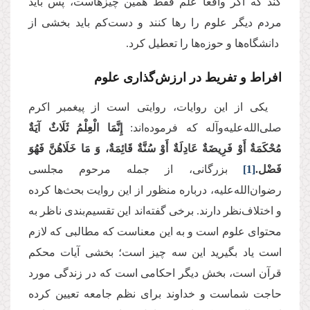
کند که اگر واقعا علم فقط همین چیزهاست، پس باید
مردم دیگر علوم را رها کنند و دست‌کم باید بخشی از
دانشگاه‌ها و حوزه‌ها را تعطیل کرد.
افراط و تفریط در ارزش‌گذاری علوم
یکی از این روایات، روایتی است از پیغمبر اکرم
صلی‌الله‌علیه‌وآله که فرموده‌اند:
إِنَّمَا الْعِلْمُ‏ ثَلَاثٌ‏ آیَةٌ
مُحْكَمَةٌ أَوْ فَرِیضَةٌ عَادِلَةٌ أَوْ سُنَّةٌ قَائِمَةٌ، وَ مَا خَلَاهُنَّ فَهُوَ
فَضْل.
[1]
بزرگانی، از جمله مرحوم مجلسی
رضوان‌الله‌علیه، درباره منظور از این روایت بحث‌‌ها کرده
و اختلاف‌نظر دارند. برخی گفته‌اند این تقسیم‌بندی ناظر به
محتوای علوم است و به این معناست که مطالبی که لازم
است یاد بگیرید این سه چیز است؛ بخشی آیات محکم
قرآن است، بخش دیگر احکامی است که در زندگی مورد
حاجت‌ شماست و خداوند برای نظم جامعه تعیین کرده