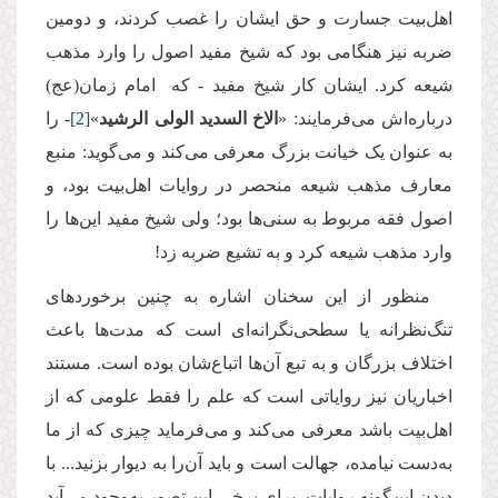
اهل‌بیت جسارت و حق ایشان را غصب کردند، و دومین
ضربه نیز هنگامی بود که شیخ مفید اصول را وارد مذهب
شیعه کرد. ایشان کار شیخ مفید - که امام زمان(عج)
درباره‌اش می‌فرمایند: «
الاخ السدید الولی الرشید
»
[2]
- را
به عنوان یک خیانت بزرگ معرفی می‌کند و می‌گوید: منبع
معارف مذهب شیعه منحصر در روایات اهل‌بیت بود، و
اصول فقه مربوط به سنی‌ها بود؛ ولی شیخ مفید این‌ها را
وارد مذهب شیعه کرد و به تشیع ضربه زد!
منظور از این سخنان اشاره به چنین برخوردهای
تنگ‌نظرانه یا سطحی‌نگرانه‌ای است که مدت‌ها باعث
اختلاف بزرگان و به تبع آن‌ها اتباع‌شان بوده است. مستند
اخباریان نیز روایاتی است که علم را فقط علومی که از
اهل‌بیت باشد معرفی می‌کند و می‌فرماید چیزی که از ما
به‌دست نیامده، جهالت است و باید آن‌را به دیوار بزنید... با
دیدن این‌گونه روایات،‌ برای برخی این تصور به‌وجود می‌آید