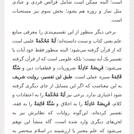
است؛ البته ممکن است شامل فرائض فردی و عبادی
مثل نماز و روزه هم بشود؛ بخش سوم نیز مستحبات
است.
برخی دیگر منظور از این تقسیم‌بندی را معرفی منابع
علم یعنی کتاب و سنت دانسته‌اند؛
‏آیَةٌ مُحْكَمَةٌ
علمی است
که از قرآن گرفته می‌شود؛ البته منظور فقط خود آیات یا
تفسیر یک آیه نیست؛ بلکه علومی است که از قرآن گرفته
می‌شود؛
فَرِیضَةٌ عَادِلَةٌ
ضروریات و قطعیات دین و
سُنَّةٌ
قَائِمَةٌ
سیره عملی است.
طبق این تفسیر، روایت شریف
به این معناست که اگر این مسایل از جای دیگری گرفته
شود اعتباری ندارد. برخی نیز
آیَةٌ مُحْكَمَةٌ
را به اعتقادات و
کلام،
فَرِیضَةٌ عَادِلَةٌ
را به اخلاق و
سُنَّةٌ قَائِمَةٌ
را به فقه،
تفسیر کرده‌اند. این‌گونه روایات که نظایرش نیز به
لحن‌های دیگری وارد شده است، گاه منشأ این توهم
می‌شود که علم معتبر یا ارزشمند در اسلام منحصر به