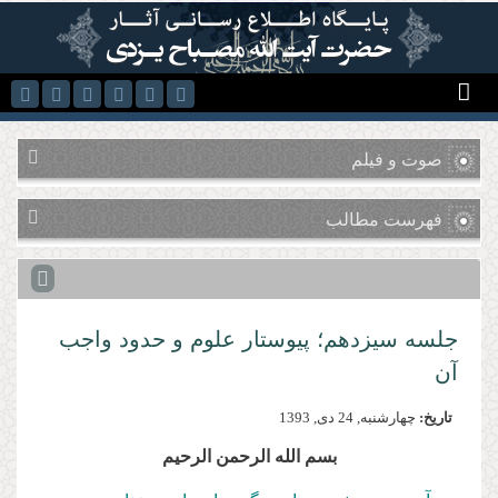
رفتن به محتوای اصلی
صوت و فیلم
فهرست مطالب
جلسه سیزدهم؛ پیوستار علوم و حدود واجب
آن
تاریخ:
چهارشنبه, 24 دى, 1393
بسم الله الرحمن الرحیم