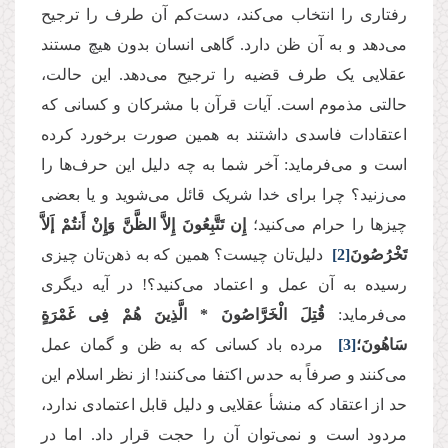
رفتاری را انتخاب می‌کند، دست‌کم آن طرف را ترجیح
می‌دهد و به آن ظن دارد. گاهی انسان بدون هیچ مستند
عقلایی یک طرف قضیه را ترجیح می‌دهد. این حالت،
حالتی مذموم است. آیات قرآن با مشرکان و کسانی که
اعتقادات فاسدی داشتند به همین صورت برخورد کرده
است و می‌فرماید: آخر شما به چه دلیل این حرف‌ها را
می‌زنید؟ چرا برای خدا شریک قائل می‌شوید و یا بعضی
چیزها را حرام می‌کنید؛
إِن تَتَّبِعُونَ إِلاَّ الظَّنَّ وَإِنْ أَنتُمْ إَلاَّ
تَخْرُصُونَ
[2]
دلیل‌تان چیست؟ همین که به ذهن‌تان چیزی
رسیده به آن عمل و اعتماد می‌کنید؟! در آیه‌ دیگری
می‌فرماید:
قُتِلَ الْخَرَّاصُونَ * الَّذِینَ هُمْ فِی غَمْرَةٍ
سَاهُونَ؛
[3]
مرده باد کسانی که به ظن و گمان عمل
می‌کنند و صرفاً به حدس اکتفا می‌کنند! از نظر اسلام این
حد از اعتقاد که منشأ عقلایی و دلیل قابل اعتمادی ندارد،
مردود است و نمی‌توان آن را حجت قرار داد. اما در