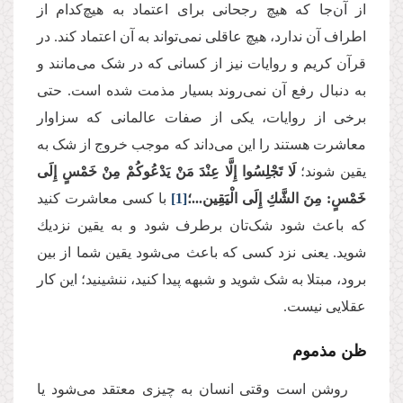
از آن‌جا که هیچ رجحانی برای اعتماد به هیچ‌کدام از
اطراف آن ندارد، هیچ عاقلی نمی‌تواند به آن اعتماد کند. در
قرآن کریم و روایات نیز از کسانی که در شک می‌مانند و
به دنبال رفع آن نمی‌روند بسیار مذمت شده است. حتی
برخی از روایات، یکی از صفات عالمانی که سزاوار
معاشرت هستند را این می‌داند که موجب خروج از شک به
یقین شوند؛
لَا تَجْلِسُوا إِلَّا عِنْدَ مَنْ یَدْعُوكُمْ مِنْ خَمْسٍ إِلَى
خَمْسٍ: مِنَ‏ الشَّكِ‏ إِلَى‏ الْیَقِین...؛
[1]
با کسی معاشرت کنید
که باعث شود شک‌تان برطرف شود و به یقین نزدیك
شوید. یعنی نزد کسی که باعث می‌شود یقین شما از بین
برود، مبتلا به شک شوید و شبهه پیدا کنید، ننشینید؛ این کار
عقلایی نیست.
ظن مذموم
روشن است وقتی انسان به چیزی معتقد می‌شود یا