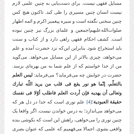
مسایل فقهی نیست. برای دست‌یابی به چنین علمی لازم
نیست انسان چنین مسیری را طی کند. تاکنون هیچ کس
چنین سخنی نگفته است و سیره پیغمبر اکرم و ائمه اطهار
صلوات‌الله‌علیهم‌اجمعین و علمای بزرگ نیز چنین نبوده
است. كشف احکام فقهی راهی دارد و از کتاب و سنت
باید استخراج شود. بنابراین این‌که نزد حضرت آمده و علم
می‌خواهد، چیزی بالاتر از این مسایل می‌خواهد. می‌گوید
من از خدا خواستم که از علم شما به من بهره‌ای برسد.
حضرت در جوابش چه می‌فرماید؟ می‌فرماید:
لیس‏ العلم‏
بالتعلّم‏، إنّما هو نور یقع فی قلب من یرید اللّه تبارك
وتعالى أن یهدیه فإن أردت العلم فاطلب أوّلا فی نفسك
حقیقة العبودیة
؛
[4]
علم نوری است که خدا در دل هر که
می‌خواهد می‌اندازد؛ به درس خواندن نیست. اگر واقعا یک
چنین نوری را می‌خواهی، راهش این است که بکوشی بنده
واقعی بشوی. اجمالا می‌فهمیم که علمی که عنوان بصری