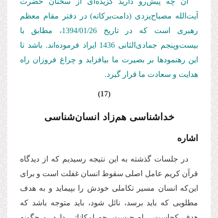
آن چه پیش‌رو دارید گزیده‌ای از سخنان حضرت
آیت‌الله مصباح‌یزدی (دامت‌بركاته) در دفتر مقام معظم
رهبری است كه در تاریخ 1394/01/
26
، مطابق با
بیست‌وپنجم جمادی‌‌الثانی 1436 ایراد فرموده‌اند. باشد تا
این رهنمودها بر بصیرت ما بیافزاید و چراغ فروزان راه
هدایت و سعادت ما قرار گیرد.
(17)
خداشناسی هم‌زاد انسان‌شناسی
اشاره
در جلسات گذشته به این نتیجه رسیدیم که از دیدگاه
قرآن کریم عامل اصلی سقوط انسان غفلت است و برای
این‌که انسان مسیر تکاملی خودش را بپیماید و به هدف
مطلوبی که باید برسد، نائل شود، باید متوجه باشد که
هدف کجاست، راه چیست، چه امکاناتی دارد، و چگونه