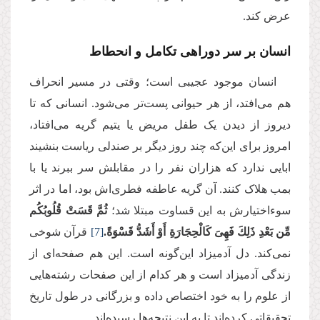
عرض کند.
انسان بر سر دوراهی تکامل و انحطاط
انسان موجود عجیبی است؛ وقتی در مسیر انحراف
هم می‌افتد، از هر حیوانی پست‌تر می‌شود. انسانی که تا
دیروز از دیدن یک طفل مریض یا یتیم گریه می‌افتاد،
امروز برای این‌که چند روز دیگر بر صندلی ریاست بنشیند
ابایی ندارد که هزاران نفر را در مقابلش سر ببرند یا با
بمب هلاک کنند. آن گریه عاطفه فطری‌اش بود، اما در اثر
سوءاختیارش به این قساوت مبتلا شد؛
ثُمَّ قَسَتْ قُلُوبُكُم
مِّن بَعْدِ ذَلِكَ فَهِیَ كَالْحِجَارَةِ أَوْ أَشَدُّ قَسْوَةً.
[7]
قرآن شوخی
نمی‌کند. دل آدمیزاد این‌گونه است. این هم صفحه‌ای از
زندگی آدمیزاد است و هر کدام از این صفحات رشته‌هایی
از علوم را به خود اختصاص داده و بزرگانی در طول تاریخ
تحقیقاتی کرده‌اند تا به این نتیجه‌ها رسیده‌اند.