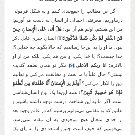
اگر این مطالب را جمع‌بندی کنیم و به شکل فرمولی
دربیاوریم، معرفتی اجمالی از انسان به دست می‌آوریم؛
من این هستم. اولم هم آن بود؛
هَلْ أَتَى عَلَى الْإِنسَانِ حِینٌ
مِّنَ الدَّهْرِ لَمْ یكُن شَیئًا مَّذْكُورًا؛
[8]
انسان چیزی قابل ذکر
نبود. ما او را به این‌جا رساندیم که حالا بگوید چه خدایی؟!
خدا چیست؟! یا خدا یکی، و من هم یکی، بلکه من از او
بالاترم؛
انا ربکم الاعلی!
[9]
مگر تو همان نطفه گندیده
نیستی؟ حال علناً با ما بحث و مخالفت می‌کنی و تعالیم
دین را انکار می‌کنی؟
أَوَلَمْ یرَ الْإِنسَانُ أَنَّا خَلَقْنَاهُ مِن نُّطْفَةٍ
فَإِذَا هُوَ خَصِیمٌ مُّبِینٌ؟!
همه این‌ها یک نوع انسان‌شناسی
است. اگر ما به این شناخت درست توجه داشته باشیم و
بدانیم که به مقامی می‌توانیم برسیم که در عالم وجود بعد
از خدای متعال هیچ موجودی به آن مقام نمی‌رسد،
می‌فهمیم که حیف است چنین استعدادی را به پای یک