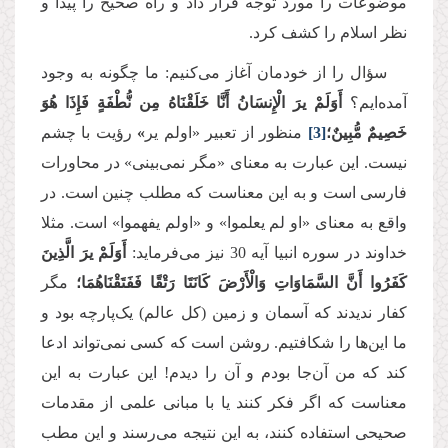
موضوعات را مورد توجه قرار داد و راه صحیح را پیدا و
نظر اسلام را کشف کرد.
سؤال را از خودمان آغاز می‌کنیم: ما چگونه به وجود
آمده‌ایم؟
أَوَلَمْ یرَ الْإِنسَانُ أَنَّا خَلَقْنَاهُ مِن نُّطْفَةٍ فَإِذَا هُوَ
خَصِیمٌ مُّبِینٌ؛
[3]
منظور از تعبیر «اولم یر
»
رؤیت با چشم
نیست. این عبارت به معنای «مگر نمی‌بینی» در محاورات
فارسی است و به این معناست که مطلب چنین است. در
واقع به معنای «او لم یعلموا» و «اولم یفهموا» است. مثلا
خداوند در سوره انبیا آیه 30 نیز می‌فرماید:
أَوَلَمْ یرَ الَّذِینَ
كَفَرُوا أَنَّ السَّمَاوَاتِ وَالْأَرْضَ كَانَتَا رَتْقًا فَفَتَقْنَاهُمَا؛
مگر
كفار ندیدند که آسمان و زمین (کل عالم) یک‌پارچه بود و
ما این‌ها را شکافتیم. روشن است که کسی نمی‌تواند ادعا
کند که من آن‌جا بودم و آن را دیدم! این عبارت به این
معناست که اگر فکر کنند یا با مبانی علمی از مقدمات
صحیحی استفاده کنند، به این نتیجه می‌رسند و این مطب