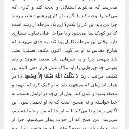
می‌رسد که می‌تواند استدلال و بحث کند و کاری که
می‌کند را توجیه کند یا اگر به او کاری پیشنهاد شد، بپرسد
چرا من باید این کار را بکنم؟ این یک مرحله از رشد است
که در کودک پیدا می‌شود و با مراحل قبلی تفاوت بسیاری
دارد. وقتی این مرحله تکامل پیدا کند، به حدی می‌رسد که
شارع مقدس به او می‌گوید: اکنون مکلف هستی! یعنی
باید بفهمی چرا و به چیزهایی باید معتقد شوی؛ و باید
بفهمی چه چیزهایی را باید ملاک عمل قرار دهی. البته این
تکلیف مراتب دارد؛
لاَ یكَلِّفُ اللّهُ نَفْسًا إِلاَّ وُسْعَهَا.
[5]
در
همان اندازه‌ای که می‌فهمد باید به او کمک کرد که بفهمد و
معتقد بشود و عمل کند. بیش از آن‌چه در توانش هست، نه
خدا خواسته و نه صحیح است که به او تحمیل شود. این
آگاهی رشد پیدا می‌کند تا به این‌جا که من و شما هستیم،
می‌رسد. من صبح که از خواب بیدار می‌شوم، چرا از
رخت‌خواب بلند می‌شوم؟ وقتی بلند می‌شوم، دنبال چه