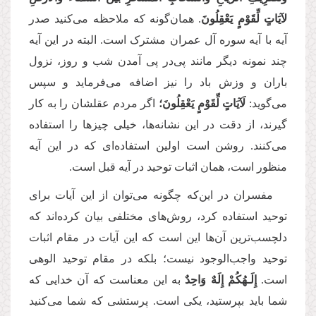
لآیَاتٍ لِّقَوْمٍ یَعْقِلُونَ
. همان‌گونه که ملاحظه می‌کنید صدر
آیه با آیه سوره آل عمران مشترک است. البته در این آیه
چند نمونه دیگر مانند پی‌در پی آمدن شب و روز، نزول
باران و وزش باد را نیز اضافه می‌فرماید و سپس
می‌گوید:
لَآیَاتٍ لِّقَوْمٍ یَعْقِلُونَ؛
اگر مردم عقلشان را به کار
گیرند، از دقت در این نشانه‌ها، خیلی چیزها را استفاده
می‌کنند. روشن است اولین استفاده‌ای که در این آیه
منظور است، همان اثبات توحید در آیه قبل است.
مفسران در این‌که چگونه می‌توان از این آیات برای
توحید استفاده کرد، روش‌های مختلفی بیان کرده‌اند که
دلچسب‌ترین آن‌ها این است که این آیات در مقام اثبات
توحید واجب‌الوجود نیست؛ بلکه در مقام توحید الوهی
است.
إِلَـهُكُمْ إِلَهٌ وَاحِدٌ
به این معناست که آن خدایی که
شما باید بپرستید، یکی است. پرستشی که شما می‌کنید