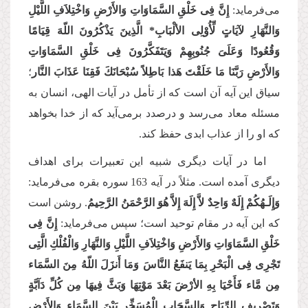
می‌فرماید:
إِنَّ فِی خَلْقِ السَّمَاوَاتِ وَالأَرْضِ وَاخْتِلاَفِ اللَّیْلِ
وَالنَّهَارِ لآیَاتٍ لِّأُوْلِی الألْبَابِ* الَّذِینَ یَذْكُرُونَ اللّهَ قِیَامًا
وَقُعُودًا وَعَلَىَ جُنُوبِهِمْ وَیَتَفَكَّرُونَ فِی خَلْقِ السَّمَاوَاتِ
وَالأَرْضِ رَبَّنَا مَا خَلَقْتَ هَذا بَاطِلاً سُبْحَانَكَ فَقِنَا عَذَابَ النَّار
؛
سیاق این آیه آن است که از تأمل در آیات الهی، انسان به
مسئله معاد می‌رسد و درصدد برمی‌آید که از خدا بخواهد
که او را از عذاب ابدی حفظ کند.
اما در آیات دیگری شبیه این تعبیرات برای اهداف
دیگری آمده ‌است. مثلاً در آیه 163 سوره بقره می‌فرماید:
وَإِلَـهُكُمْ إِلَهٌ وَاحِدٌ لاَّ إِلَهَ إِلاَّ هُوَ الرَّحْمَنُ الرَّحِیمُ
. روشن است
که این آیه در مقام توحید است؛ سپس می‌فرماید:
إِنَّ فِی
خَلْقِ السَّمَاوَاتِ وَالأَرْضِ وَاخْتِلاَفِ اللَّیْلِ وَالنَّهَارِ وَالْفُلْكِ الَّتِی
تَجْرِی فِی الْبَحْرِ بِمَا یَنفَعُ النَّاسَ وَمَا أَنزَلَ اللّهُ مِنَ السَّمَاء
مِن مَّاء فَأَحْیَا بِهِ الأرْضَ بَعْدَ مَوْتِهَا وَبَثَّ فِیهَا مِن كُلِّ دَآبَّةٍ
وَتَصْرِیفِ الرِّیَاحِ وَالسَّحَابِ الْمُسَخِّرِ بَیْنَ السَّمَاء وَالأَرْضِ