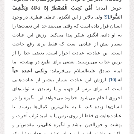
خوش آمدی؛
أَمَّن یُجِیبُ الْمُضْطَرَّ إِذَا دَعَاهُ
وَیَكْشِفُ
السُّوءَ.
[9]
ولی بالاتر از این انگیزه، عاملی فطری در وجود
انسان قرار داده است که وقتی می‌بیند خدا این نعمت‌ها را
به او داده، انگیزه شکر پیدا می‌کند. ارزش این عبادت
بسیار بیش از عبادتی است که فقط برای رفع حاجت
است. این عبادت، عبادت احرار است. بعضی خدا را از
ترس عذاب می‌پرستند. بعضی برای طمع در بهشت، اما
امام صادق علیه‌السلام می‌فرماید:
ولکنی اعبده حباً
له.
[10]
ارزش این عبادت بسیار بیشتر از عبادت‌هایی
است که برای ترس از جهنم و یا رسیدن به ثواب‌های
اخروی انجام می‌شود. خداوند می‌خواهد این انگیزه را در
انسان‌ها زنده کند، تا به عالی‌ترین کمال‌ها برسند. تا
عبادت‌هایشان فقط از روی ترس یا به امید ثواب آخرت و
بهشت و حورالعین نباشد و انگیزه عالی‌تر، مقدس‌تر و
پاک‌تری داشته باشند. این همان عشق به خداست؛ این‌که