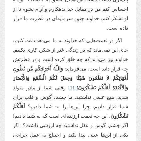
احساس کنم من در مقابل خدا بدهکارم و آرام نشوم تا از
او تشکر کنم. خداوند چنین سرمایه‌ای در فطرت ما قرار
داده است.
اگر در نعمت‌هایی که خداوند به ما می‌دهد دقت کنیم،
جای این نمی‌ماند که در زندگی غیر از شکر، کاری بکنیم.
خداوند نیز می‌داند که چه خلق کرده است و در فطرتش
چه قرار داده است. می‌فرماید:
وَاللّهُ أَخْرَجَكُم مِّن بُطُونِ
أُمَّهَاتِكُمْ لاَ تَعْلَمُونَ شَیْئًا وَجَعَلَ لَكُمُ الْسَّمْعَ وَالأَبْصَارَ
وَالأَفْئِدَةَ
لَعَلَّكُمْ تَشْكُرُونَ؛
[11]
وقتی شما از مادر متولد
شدید، هیچ علمی نداشتید. ما چشم، گوش و قلب برای
شما قرار دادیم. چرا این‌ها را به شما دادیم؟
لَعَلَّكُمْ
تَشْكُرُونَ.
این چه نعمت ارزنده‌ای است که به شما دادیم!
اگر چشم، گوش و عقل نداشتید چه ارزشی داشت؟! اگر
یکی از این‌ها عیبی پیدا بکند و احتیاج به عمل جراحی