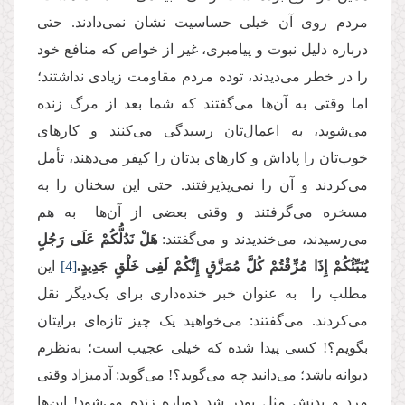
مردم روی آن خیلی حساسیت نشان نمی‌دادند. حتی
درباره دلیل نبوت و پیامبری، غیر از خواص که منافع‌ خود
را در خطر می‌دیدند، توده مردم مقاومت زیادی نداشتند؛
اما وقتی به آن‌ها می‌گفتند که شما بعد از مرگ زنده
می‌شوید، به اعمال‌تان رسیدگی می‌کنند و کارهای
خوب‌تان را پاداش و کارهای بدتان را کیفر می‌دهند، تأمل
می‌کردند و آن را نمی‌پذیرفتند. حتی این سخنان را به
مسخره می‌گرفتند و وقتی بعضی ‌از آن‌ها به هم
می‌‌رسیدند، می‌خندیدند و می‌گفتند:
هَلْ نَدُلُّكُمْ عَلَى رَجُلٍ
یُنَبِّئُكُمْ إِذَا مُزِّقْتُمْ كُلَّ مُمَزَّقٍ إِنَّكُمْ لَفِی خَلْقٍ جَدِیدٍ.
[4]
این
مطلب را به عنوان خبر خنده‌داری برای یک‌دیگر نقل
می‌کردند. می‌گفتند: می‌خواهید یک چیز تازه‌ای برایتان
بگویم؟! کسی پیدا شده که خیلی عجیب است؛ به‌نظرم
دیوانه باشد؛ می‌دانید چه می‌گوید؟! می‌گوید: آدمیزاد وقتی
مرد و بدنش مثل پودر شد دوباره زنده می‌شود! این‌ها