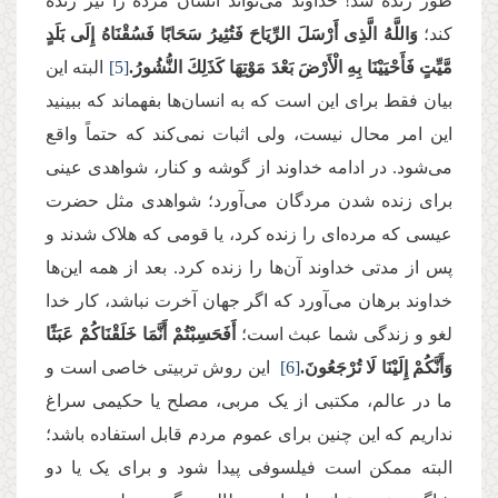
طور زنده شد! خداوند می‌تواند انسان مرده‌ را نیز زنده
کند؛
وَاللَّهُ الَّذِی أَرْسَلَ الرِّیَاحَ فَتُثِیرُ سَحَابًا فَسُقْنَاهُ إِلَى بَلَدٍ
مَّیِّتٍ فَأَحْیَیْنَا بِهِ الْأَرْضَ بَعْدَ مَوْتِهَا كَذَلِكَ النُّشُورُ.
[5]
البته این
بیان فقط برای این است که به انسان‌ها بفهماند که ببینید
این امر محال نیست، ولی اثبات نمی‌کند که حتماً واقع
می‌شود. در ادامه خداوند از گوشه و کنار، شواهدی عینی
برای زنده شدن مردگان می‌آورد؛ شواهدی مثل حضرت
عیسی که مرده‌ای را زنده کرد، یا قومی که هلاک شدند و
پس از مدتی خداوند آن‌ها را زنده کرد. بعد از همه این‌ها
خداوند برهان می‌آورد که اگر جهان آخرت نباشد، کار خدا
لغو و زندگی شما عبث است؛
أَفَحَسِبْتُمْ أَنَّمَا خَلَقْنَاكُمْ عَبَثًا
وَأَنَّكُمْ إِلَیْنَا لَا تُرْجَعُونَ.
[6]
این روش تربیتی خاصی است و
ما در عالم، مکتبی از یک مربی، مصلح یا حکیمی سراغ
نداریم که این چنین برای عموم مردم قابل استفاده باشد؛
البته ممکن است فیلسوفی پیدا شود و برای یک یا دو