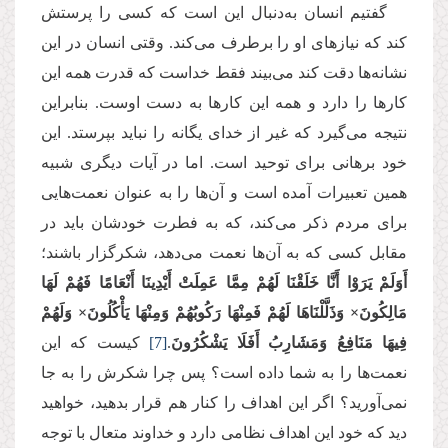
گفتیم انسان به‌دنبال این است که کسی را پرستش
کند که نیازهای او را برطرف می‌کند. وقتی انسان در این
نشانه‌ها دقت کند می‌بیند فقط خداست که قدرت همه این
کارها را دارد و همه این کار‌ها به دست اوست. بنابراین
نتیجه می‌گیرد که غیر از خدای یگانه را نباید بپرستد. این
خود برهانی برای توحید است. اما در آیات دیگری شبیه
همین تعبیرات آمده است و آن‌ها را به عنوان نعمت‌هایی
برای مردم ذکر می‌کند، که به فطرت خودشان باید در
مقابل کسی که به آن‌ها نعمت می‌دهد، شکرگزار باشند؛
أَوَلَمْ یَرَوْا أَنَّا خَلَقْنَا لَهُمْ مِمَّا عَمِلَتْ أَیْدِینَا أَنْعَامًا فَهُمْ لَهَا
مَالِكُونَ× وَذَلَّلْنَاهَا لَهُمْ فَمِنْهَا رَكُوبُهُمْ وَمِنْهَا یَأْكُلُونَ× وَلَهُمْ
فِیهَا مَنَافِعُ وَمَشَارِبُ أَفَلَا یَشْكُرُونَ
.
[7]
کیست که این
نعمت‌ها را به شما داده است؟ پس چرا شکرش را به جا
نمی‌آورید؟ اگر این اهداف را کنار هم قرار بدهید، خواهید
دید که خود این اهداف نظامی دارد و خداوند متعال با توجه