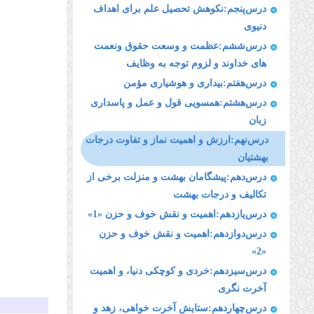
درس‌پنجم:نكوهش تحصیل علم براى اهداف
دنیوى
درس‌ششم:عظمت و وسعت حقوق ونعمت
هاى خداوند و لزوم توجه به وظایف
درس‌هفتم:بیدارى و هوشیارى مؤمن
درس‌هشتم:همسویى قول و عمل و پاسدارى
زبان
درس‌نهم:ارزش و اهمیت نماز و تفاوت درجات
بهشتیان
درس‌دهم:پیشگامان بهشت و منزلت برخى از
تكالیف و درجات بهشت
درس‌یازدهم:اهمیت و نقش خوف و حزن «1»
درس‌دوازدهم:اهمیت و نقش خوف و حزن
«2»
درس‌سیزدهم:خردى و كوچكى دنیا، و اهمیت
آخرت نگرى
درس‌چهاردهم:ستایش آخرت خواهى، زهد و