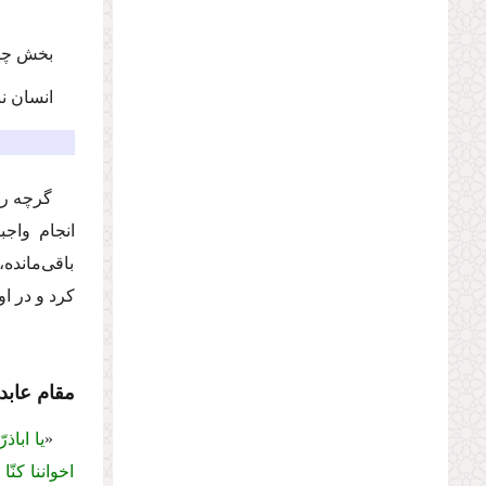
بخش چه
انسان نب
گرچه رس
انجام واجب
باقى‌مانده
كرد و در او
مقام عابد
«
یا اباذ
اخواننا كن