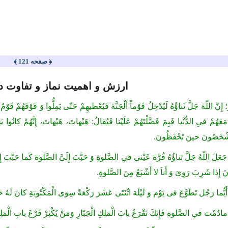
﴿ صفحه 121 ﴾
ارزش و اهمیت نماز و تفاوت د
ٍّ؛ إِنَّ اللّهَ جَلَّ ثَناؤُهُ لَیُدْخِلُ قَوْماً أَلْجَنَّةَ فَیُعْطیهِمْ حَتّى یَمِلُّوا وَ فَوْقَهُمْ ق
ا مَعَهُمْ فىِ الدُّنْیا فَبِمَ فَضَّلْتَهُمْ عَلَیْنا فَیُقالُ: هَیْهاتَ، هَیْهاتَ، إِنَّهُمْ ك
َشْخَصُونَ حینَ تَحْفَظُونَ.
؛ جَعَلَ اللّهُ جَلَّ تَناؤُهُ قُرَّةَ عَیْنى فىِ الصَّلوةِ وَ حَبَّبَ إِلَىَّ الصَّلوةَ كَما حَبَّبَ إِ
انَ إِذا شَرِبَ رَوِىَ وَ أَناَ لا أَشْبَعُ مِنَ الصَّلوةِ.
؛ أَیُّما رَجُل تَطَوَّعَ فى یَوْم وَ لَیْلَة اثْنَتَى عَشَرَ رَكْعَةً سِوَى الْمَكْتُوبَةِ كانَ لَهُ حَ
؛ مادُمْتَ فىِ الصَّلوةِ فَإِنَكَ تَقْرَعُ بابَ الْمَلِكِ الْجَبّارِ وَمَنْ یُكْثِرْ قَرْعَ بابِ الْمَلِكِ