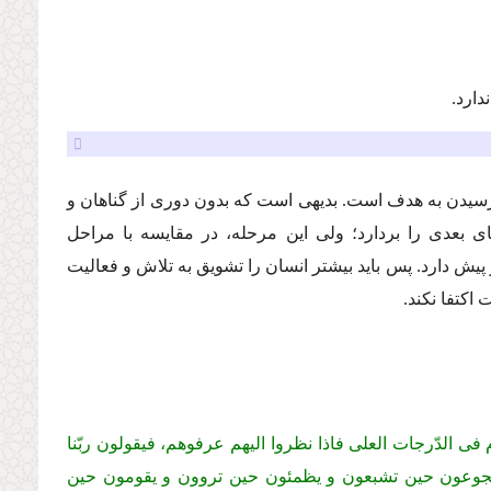
دارد.
رسیدن به هدف است. بدیهى است كه بدون دورى از گناهان و
اى بعدى را بردارد؛ ولى این مرحله، در مقایسه با مراحل
ش دارد. پس باید بیشتر انسان را تشویق به تلاش و فعالیت
 اكتفا نكند.
قوم فى الدّرجات العلى فاذا نظروا الیهم عرفوهم، فیقولون ربّنا
كانوا یجوعون حین تشبعون و یظمئون حین تروون و یقومون حین