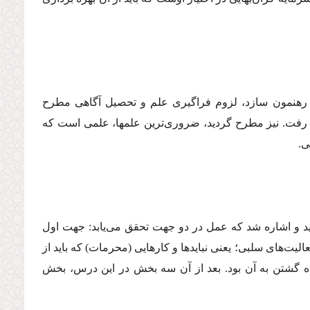
 رهنمون سازد، لزوم فراگیرى علم و تحصیل آگاهى مطرح
 رفت. نیز مطرح گردید، ضرورى‌ترین علمها، علمى است كه
ى.
 و اشاره شد كه عمل در دو جهت تحقق مى‌یابد: جهت اول
عالیت‌هاى سلبى؛ یعنى نبایدها و كارهایى (محرمات) كه باید از
ده گشتن به آن بود. بعد از آن سه بخش در این درس، بخش