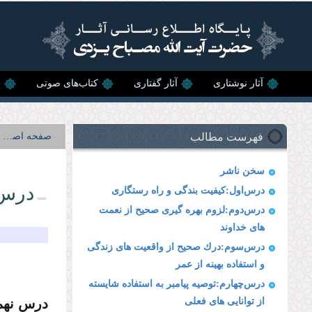
رفتن به محتوای اصلی
آثار نوشتاری
آثار گفتاری
کتاب‌های صوتی
ن
فهرست مطالب
صفحه اصلی
سخن ناشر
درس‌
درس‌اول:كیفیت بندگى و راه رستگارى
درس‌دوم:لزوم بهره گیرى صحیح از نعمت
هاى خداوند
درس‌سوم:درك صحیح از واقعیت هاى زندگى
و استفاده بهینه از عمر
درس‌چهارم:توصیه پیامبر به استفاده شایسته
درس نهم
از توانایى هاى فعلى