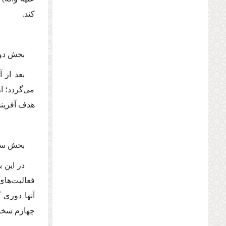
كند.
بخش دو
بعد از 
مى‌گردد؛ ا
هدف آفرینش
بخش سو
در این 
فعالیت‌هاى 
آنها دورى 
چهارم سخنا