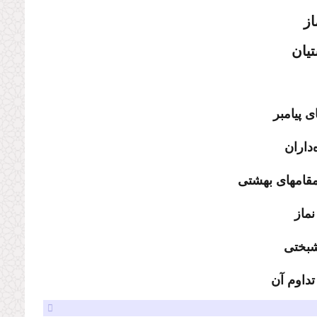
ز
یان
ى پیامبر
‌داران
 مقامهاى بهشتى
نماز
شبختى
تداوم آن