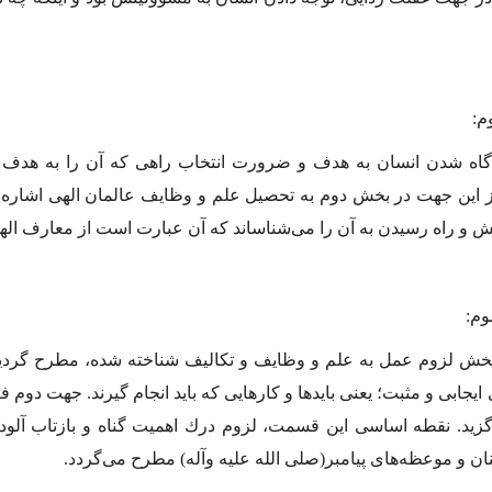
م:
آگاه شدن انسان به هدف و ضرورت انتخاب راهى كه آن را به هدف
ز این جهت در بخش دوم به تحصیل علم و وظایف عالمان الهى اشاره
 و راه رسیدن به آن را مى‌شناساند كه آن عبارت است از معارف اله
م:
بخش لزوم عمل به علم و وظایف و تكالیف شناخته شده، مطرح گردید
ایجابى و مثبت؛ یعنى بایدها و كارهایى كه باید انجام گیرند. جهت دوم ف
گزید. نقطه اساسى این قسمت، لزوم درك اهمیت گناه و بازتاب آلو
ن و موعظه‌هاى پیامبر
(صلى الله علیه وآله)
مطرح مى‌گردد.