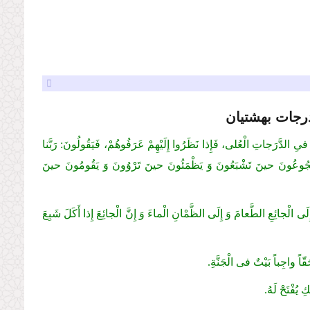
رجات بهشتیان
َوْمٌ فىِ الدَّرَجاتِ الْعُلى، فَإِذا نَظَرُوا إِلَیْهِمْ عَرَفُوهُمْ، فَیَقُولُونَ: رَبَّنا
انُوا یَجُوعُونَ حینَ تَشْبَعُونَ وَ یَظْمَئُونَ حینَ تَرْوُونَ وَ یَقُومُونَ حینَ
لَى الْجائِعِ الطَّعامَ وَ إِلَى الظَّمْانِ الْماءَ وَ إِنَّ الْجائِعَ إِذا أَكَلَ شَبِعَ
قّاً واجِباً بَیْتٌ فى الْجَنَّةِ.
 یُفْتَحْ لَهُ.