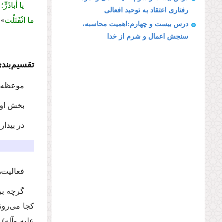
یا أَباذَرٍّ
رفتارى اعتقاد به توحید افعالى
ما انْفَتَلْت
»
درس بیست و چهارم:اهمیت محاسبه،
سنجش اعمال و شرم از خدا
تقسیم‌بندى
موعظه‌ه
بخش او
در بیدار
فعالیت‌ه
گرچه برخ
كجا مى‌روند
علیه وآله)
د