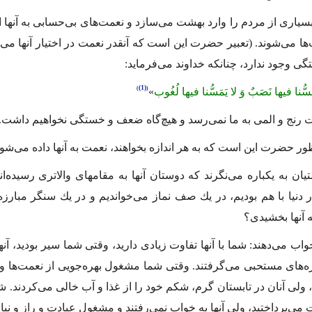
بسیارى از مردم را وارد بهشت مى‌سازد و نعمت‌هاى بى‌حسابى به آنها 
‌ها مى‌شوند. (تعبیر حضرت این است كه آنقدر نعمت در اختیار آنها مى‌
 وجود ندارد، چنانكه خداوند مى‌فرماید:
(1)
مَسُّنا فیها نَصَبٌ وَ لا یَمَسُّنا فیها لُغُوب
»
 رنج و المى به ما نمى‌رسد و هیچ‌گاه ضعف و خستگى نخواهیم داشت.
ر حضرت این است كه به هر اندازه بخواهند، نعمت به آنها داده مى‌شود
یان به یكباره مى‌نگرند كه دوستان آنها به مقامهاى والاترى رسیده‌ا
در دنیا با هم بودیم، در یك صف نماز مى‌خواندیم و در یك سنگر مبارز
ه آنها بخشیدى؟
جواب مى‌دهند: شما با آنها تفاوت زیادى دارید، وقتى شما سیر بودید، آ
زه‌هاى مستحبى مى‌گرفتند. وقتى شما مشغول بهره‌جویى از نعمت‌ها و 
، ولى آنان در تابستان گرم، شكم خود را از غذا و آب خالى مى‌كردند. 
مى‌پرداختید، ولى آنها به خواب نمى‌رفتند و مشغول عبادت و راز و نیاز 