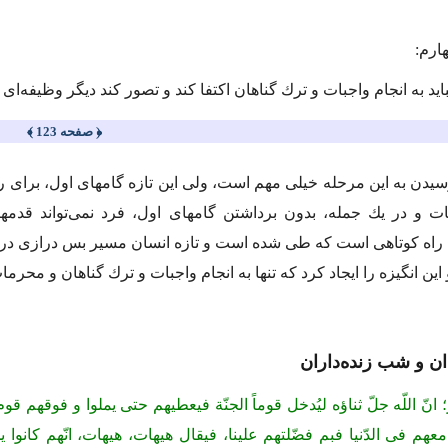
ارم:
اید به انجام واجبات و ترك گناهان اكتفا كند و تصور كند دیگر وظیفه‌اى ن
﴿ صفحه 123 ﴾
یدن به این مرحله خیلى مهم است، ولى این تازه گامهاى اول، براى 
ات و در یك جمله، بدون برداشتن گامهاى اول، فرد نمى‌تواند قدمه
، راه كوتاهى است كه طى شده است و تازه انسان مسیر بس درازى در پی
 این انگیزه را ایجاد كرد كه تنها به انجام واجبات و ترك گناهان و محرمات
ان و شب زنده‌داران
رّ؛ انّ اللّه جلّ ثناؤه لیُدخل قوماً الجنّة فیعطیهم حتى یملوا و فوقهم 
ّا معهم فى الدّنیا فبم فضّلتهم علینا، فیقال هیهات، هیهات، انّهم 