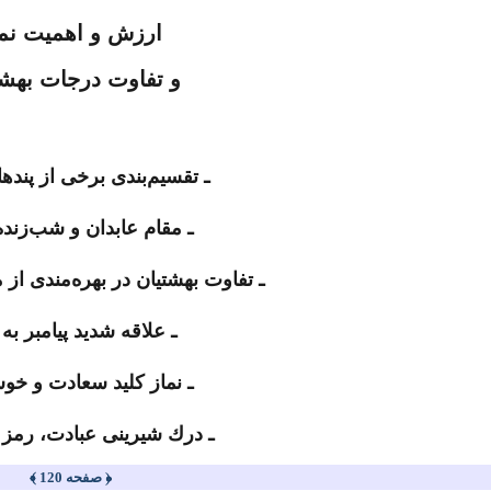
ارزش و اهمیت نما
و تفاوت درجات بهشت
ـ تقسیم‌بندى برخى از پندها
ـ مقام عابدان و شب‌زنده
ـ تفاوت بهشتیان در بهره‌مندى از
ـ علاقه شدید پیامبر به 
ـ نماز كلید سعادت و خو
ـ درك شیرینى عبادت، رمز 
﴿ صفحه 120 ﴾