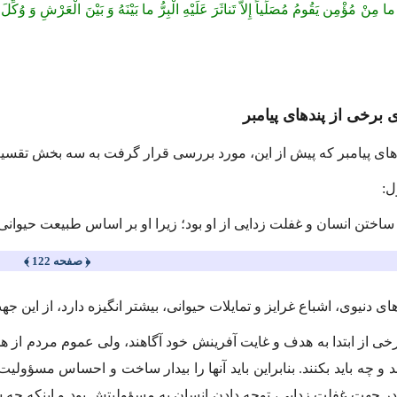
؛ ما مِنْ مُؤْمِن یَقُومُ مُصَلِّیاً إِلاّ تَناثَرَ عَلَیْهِ الْبِرُّ ما بَیْنَهُ وَ بَیْنَ الْعَرْشِ وَ و
 برخى از پندهاى پیامبر
اى پیامبر كه پیش از این، مورد بررسى قرار گرفت به سه بخش تقسیم
ل:
 ساختن انسان و غفلت زدایى از او بود؛ زیرا او بر اساس طبیعت حیوانى
﴿ صفحه 122 ﴾
اى دنیوى، اشباع غرایز و تمایلات حیوانى، بیشتر انگیزه دارد، از این 
ى از ابتدا به هدف و غایت آفرینش خود آگاهند، ولى عموم مردم از هدف
 و چه باید بكنند. بنابراین باید آنها را بیدار ساخت و احساس مسؤولی
ر جهت غفلت زدایى، توجه دادن انسان به مسؤولیتش بود و اینكه چه سرم