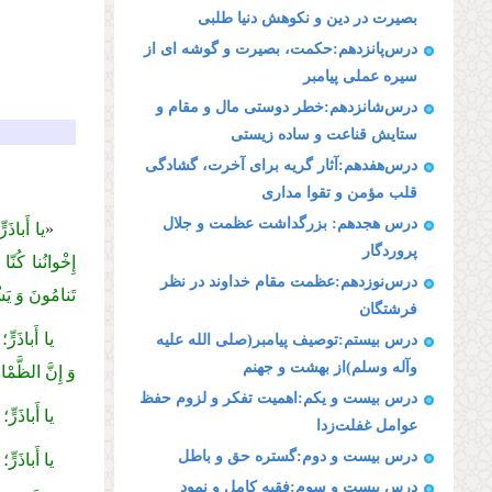
بصیرت در دین و نكوهش دنیا طلبى
درس‌پانزدهم:حكمت، بصیرت و گوشه اى از
سیره عملى پیامبر
درس‌شانزدهم:خطر دوستى مال و مقام و
ستایش قناعت و ساده زیستى
درس‌هفدهم:آثار گریه براى آخرت، گشادگى
قلب مؤمن و تقوا مدارى
درس هجدهم: بزرگداشت عظمت و جلال
«
یا أَباذَر
پروردگار
إِخْوانُنا كُنّ
درس‌نوزدهم:عظمت مقام خداوند در نظر
تَنامُونَ وَ ی
فرشتگان
یا أَباذَرٍّ
درس بیستم:توصیف پیامبر(صلى الله علیه
وآله وسلم)از بهشت و جهنم
وَ إِنَّ الظَّمْ
درس بیست و یكم:اهمیت تفكر و لزوم حفظ
یا أَباذَرٍّ
عوامل غفلت‌زدا
درس بیست و دوم:گستره حق و باطل
یا أَباذَرٍّ
درس بیست و سوم:فقیه كامل و نمود