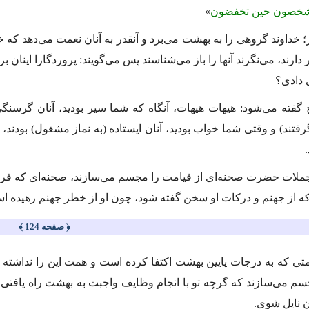
یشخصون حین تخفضون
»
ر؛ خداوند گروهى را به بهشت مى‌برد و آنقدر به آنان نعمت مى‌دهد كه
ارند، مى‌نگرند آنها را باز مى‌شناسند پس مى‌گویند: پروردگارا اینان بر
ى دادى؟
 گفته مى‌شود: هیهات هیهات، آنگاه كه شما سیر بودید، آنان گرسنگى
فتند) و وقتى شما خواب بودید، آنان ایستاده (به نماز مشغول) بودند، و
جملات حضرت صحنه‌اى از قیامت را مجسم مى‌سازند، صحنه‌اى كه فرد با
كه از جهنم و دركات او سخن گفته شود، چون او از خطر جهنم رهیده
﴿ صفحه 124 ﴾
متى كه به درجات پایین بهشت اكتفا كرده است و همت این را نداشته كه
سم مى‌سازند كه گرچه تو با انجام وظایف واجبت به بهشت راه یافتى، 
ن نایل شوى.