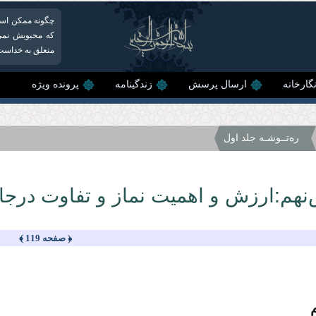
چگونه ممكن است
كه محبوبش نمی‌
متعلق به خداست،
گارخانه
ارسال پرسش
زندگینامه
پرونده ویژه
ره‌تــوشـه جلد اول
نهم:ارزش و اهمیت نماز و تفاوت درجا
﴿ صفحه 119 ﴾