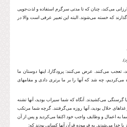
ارزانى مى‌كند، چنان كه تا مدتى سرگرم استفاده و لذت‌جویى
گذارند كه خسته مى‌شوند. البته این تعبیر عرفى است والا در
).
ند، تعجب مى‌كنند. عرض مى‌كنند: پرودگارا، اینها دوستان ما
ه مى‌كردیم، چه شد كه آنها را بر ما برترى دادى و مقامهاى
نها گرسنگى مى‌كشیدند. آنگاه كه شما سیراب بودید، آنها تشنه
غذاهاى حلال بودید، آنها روزه مى‌گرفتند. گرچه شما مرتكب
شما به اعمال و وظایف واجب خود اكتفا مى‌كردید و پس از آن
با خدا مى‌شدند. به فرموده قرآن آنها كسانى بودند كه: