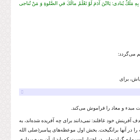
ُكِّلَ بِهِ مَلَكٌ یُنادى: یَاابْنَ آدَمَ لَوْ تَعْلَمُ مالَكَ فىِ الصَّلوةِ وَ مَنْ تُناجى
 مى‌گردد:
‌اش، براى
جهت مبدء و معاد را فراموش مى‌كند.
 آفرینش خود غافلند: نمى‌دانند براى چه آفریده شده‌اند، به
ت را در آنها برانگیخت. بخش اول موعظه‌هاى پیامبر
(صلى الله
ایه گران‌بهایى در اختیار اوست كه باید از آن بهره بردارى