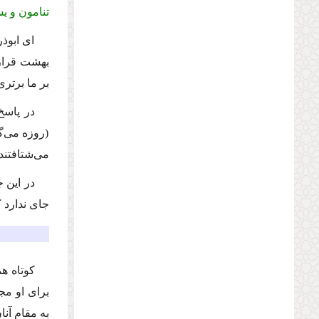
تنامون و 
اى ابوذ
بهشت قرار د
بر ما برتر
در پاسخ
(روزه مى‌گر
مى‌شتافتند.
در این 
جاى ندارد 
كوتاه ه
براى او مج
به مقام آنا