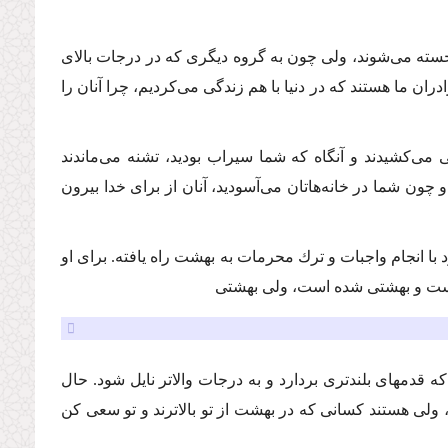
 خسته مى‌شوند، ولى چون به گروه دیگرى كه در درجات بالاى
ادران ما هستند كه در دنیا با هم زندگى مى‌كردیم، چرا آنان را
 مى‌كشیدند و آنگاه كه شما سیراب بودید، تشنه مى‌ماندند
 چون شما در خانه‌هاتان مى‌آسودید، آنان از براى خدا بیرون
 انجام واجبات و ترك محرمات به بهشت راه یافته. براى او
 است و بهشتى شده است، ولى بهشتى
 قدمهاى بلندترى بردارد و به درجات والاتر نایل شود. حال
ولى هستند كسانى كه در بهشت از تو بالاترند و تو سعى كن