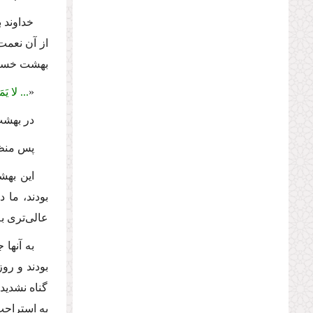
خداوند 
از آن نعمت
بهشت خستگى
«
... لا یَ
در بهشت
پس منظو
این بهشت
بودند، ما 
عالى‌ترى ب
به آنها 
بودند و رو
گناه نشدید
به استراحت 