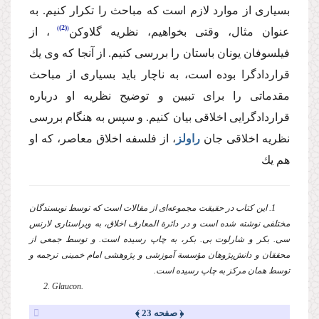
بسیاری از موارد لازم است كه مباحث را تكرار كنیم. به
(2)
عنوان مثال، وقتی بخواهیم، نظریه گلاوكن
‌، از
فیلسوفان یونان باستان را بررسی كنیم. از آنجا كه وی یك
قراردادگرا بوده است، به ناچار باید بسیاری از مباحث
مقدماتی را برای تبیین و توضیح نظریه او درباره
قراردادگرایی اخلاقی بیان كنیم. و سپس به هنگام بررسی
نظریه اخلاقی جان
راولز
، از فلسفه اخلاق معاصر، كه او
هم یك
1. این كتاب در حقیقت مجموعه‌ای از مقالات است كه توسط نویسندگان
مختلفی نوشته شده است و در دائرة المعارف اخلاق، به ویراستاری لارنس
سی. بكر و شارلوت بی. بكر، به چاپ رسیده است. و توسط جمعی از
محققان و دانش‌پژوهان مؤسسة آموزشی و پژوهشی امام خمینی ترجمه و
توسط همان مركز به چاپ رسیده است.
2. Glaucon.
﴿ صفحه 23 ﴾