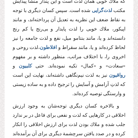
كه ملاك خوبی همان لذت است و این پندار منشأ پیدایش
مكتب
لذت‌گرایی
شده است. سپس كسان دیگری با توجه
به نقاط ضعف این نظریه به تعدیل آن پرداخته‌اند، و مانند
اپیكور، ملاك خوبی را لذت پایدار و بی‌رنج یا كم رنج
دانسته‌اند و یا، مانند بنتامو میل، نفع و لذت جامعه را نیز
لحاظ كرده‌اند و یا، مانند سقراط و
افلاطون
،لذت روحی و
اخروی را،‌ با اختلاف مراتب، منظور داشته‌ و بر مفهوم
«سعادت» و «كمال» تكیه نموده‌اند. حتی
كلبیون
و
رواقیون
نیز به لذت نیم‌نگاهی داشته‌اند، نهایت این است
كه لذتِ آرامش و آسایش را ترجیح داده و به ساده زیستی
و وارستگی توصیه كرده‌اند.
و بالاخره كسان دیگری توجه‌شان به وجود ارزش
اخلاقی در كارهایی كه لذت و نفعی برای فاعل در بر ندارد
جلب شده و ملاك بودن لذت برای ارزش اخلاقی را انكار
كرده و در صدد یافتن سرچشمة دیگری برای آن برآمده‌اند