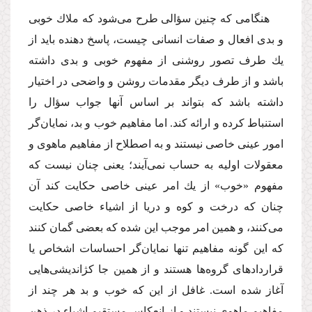
هنگامی كه چنین سؤالی طرح می‌شود كه ملاك خوبی
و بدی افعال و صفات انسانی چیست، پاسخ دهنده باید از
یك طرف تصور روشنی از مفهوم خوبی و بدی داشته
باشد و از طرف دیگر مقدمات روشن و واضحی در اختیار
داشته باشد كه بتواند بر اساس آنها جواب سؤال را
استنباط كرده و ارائه كند. اما مفاهیم خوب و بد، نمایان‌گر
امور عینی خاصی نیستند و به اصطلاح از مفاهیم ماهوی و
معقولات اولیه به حساب نمی‌آیند؛ یعنی چنان نیست كه
مفهوم «خوب» از یك امر عینی خاصی حكایت كند آن
چنان كه درخت و كوه و دریا از اشیاء خاصی حكایت
می‌كنند، و همین امر موجب این شده كه بعضی گمان كنند
كه این گونه مفاهیم تنها نمایان‌گر احساسات اشخاص یا
قراردادهای گروه‌ها هستند و از همین جا كژاندیشی‌هایی
آغاز شده است. غافل از این كه خوب و بد هر چند از
مفاهیم ماهوی نیستند و از انعكاس مستقیم اشیاء در ذهن