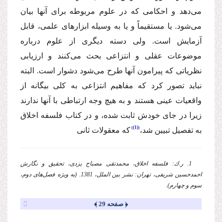
می‌دهد و احكامی كه در علوم مربوطه برای آنها بیان
می‌شود. یا مستقیماً و یا به وسیله ابزارهای علمی، قابل
آزمایش است. ولی دسته دیگری از علوم درباره
موضوعات عقلی و انتزاعی بحث می‌كنند و ارزیابی
نظریاتی كه پیرامون آنها طرح می‌شود دشوار است. البته
نباید تصور كرد كه مفاهیم انتزاعی به كلی بیگانه از
واقعیات عینی هستند و به هیچ وجه ارتباطی با آنها ندارند
زیرا در جای خودش ثابت شده، و در كتاب فلسفه اخلاق
(1)
به تفصیل تبیین شد،
كه معقولات ثانی
1. ر.ك: فلسفه اخلاق، محمدتقی مصباح یزدی، تحقیق و نگارش
احمدحسین شریفی، تهران: نشر بین الملل، 1381. (به ویژه فصل‌های دوم،‌
سوم و چهارم).
﴿ صفحه 29 ﴾