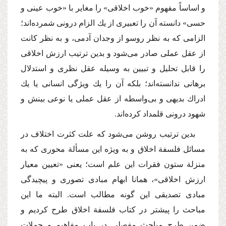
و اساساً مفهوم «خوب اخلاقی» را مغایر با «خوب عینی و
حسی» دانسته آن را تعبیری از یك الزام درونی شمرده‌اند؛
الزامی كه به نظر روسو از وجدان آدمی، و به نظر كانت
از عقل عملی صادر می‌شود و بدین ترتیب ارزش اخلاقی
را قابل تحلیل و تبیین به وسیله عقل نظری و استدلال
برهانی ندانسته‌اند؛ بلكه آن را یك ویژگی انسانی یا یك
ادراك بدیهی و بی‌واسطه از عقل عملی یا نوعی بینش و
شهود درونی قلمداد كرده‌اند.
‌بدین ترتیب روشن می‌شود كه علت كثرت اختلاف در
مسائل فلسفة‌ اخلاق و به ویژه این مسألة‌ محوری كه به
منزلة‌ ستون فقرات این علم است؛ یعنی «تعیین معیار
ارزش اخلاقی»، همانا ابهام مبادی تصوری و پیچیدگی
مبادی تصدیقی این گونه مطالب است. البته ما این
مباحث را پیشتر در كتاب فلسفة‌ اخلاق طرح كردیم و
ضمن طرح ‌مباحث مفصلی در باب مفاهیم و جملات