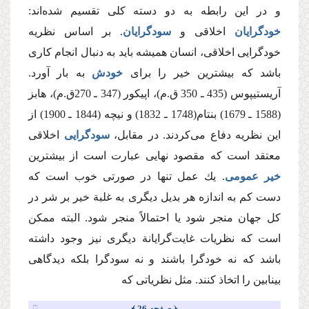
و در این رابطه به دو دسته كلی تقسیم شده‌اند:
خودگرایان
اخلاقی و
سود‌گرایان
. بر اساس نظریه
خود‌گرایی اخلاقی، انسان همیشه باید به دنبال انجام كاری
باشد كه بیشترین خیر را برای
خودش
به بار آورد.
آریستیپوس (435 ـ 350 ق.م)، اپیكور ‌(347 ـ 270ق.م)، هابز
(1588 ـ 1679) بنتام(1748 ـ 1832) و نیچه (1844 ـ 1900) از
این نظریه دفاع می‌كردند. در مقابل،
سود‌گرایی
اخلاقی
معتقد است كه مقصود نهایی عبارت است از بیشترین
خیر عمومی
.‌ یك عمل تنها در صورتی خوب است كه
دست كم به اندازه هر بدیل دیگری به غلبة خیر بر شر در
كل جهان منجر شود یا احتمالاً منجر شود. البته ممكن
است كه نظریات غایت‌گرایانة دیگری نیز وجود داشته
باشد كه نه خود‌گرا باشند و نه سود‌گرا بلكه دیدگاهی
بینابین را اتخاذ كنند. مثل نظریاتی كه
﴿ صفحه 26 ﴾