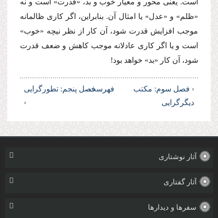
است. یعنی محور و معیار خوب و بد، «قدرت» است و نه
«ظلم» و «عدل» یا امثال آن. بنابراین، اگر كاری ظالمانه
موجب افزایش قدرت شود، آن كار از نظر ‌نیچه‌ «خوب»
است و یا اگر كاری عادلانه موجب كاهش و ضعف قدرت
شود، آن كار «بد» خواهد بود!
‹ فصل سوم: مكتب
فهرست
فصل پنجم: تطورگرایی
دیگر‌گرایی
›
آثار نوشتاری
آثار گفتاری
سفرها و دیدارها