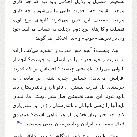
تشخیص فضایل و رذایل اخلاقی باید دید كه چه كاری
موجب تقویت حس قدرت طلبی ما می‌شود و چه كاری
موجب تضعیف این حس می‌شود: كارهای نوع اول،
فضیلت و كارهای نوع دوم، رذیلت به حساب می‌آیند. خود
وی در تعریف «خوب» و «بد» اخلاقی می‌گوید:
نیك چیست؟ آنچه حس قدرت را تشدید می‌كند، اراده
به قدرت و خود قدرت را در انسان. بد چیست؟ آنچه از
ناتوانی می‌زاید. نیك بختی چیست؟ احساس این كه قدرت
افزایش می‌یابد؛ احساس چیره شدن بر مانعی. نه
خرسندی بل قدرت بیشتر. ... ناتوانان و ناتندرستان باید
نابود شوند: این است نخستین اصل بشر دوستیِ ما. انسان
باید آنها را (یعنی ناتوانان و ناتندرستان را) در این مهم یاری
كند. چه چیز زیان‌بخش‌تر از هر تباهی است؟ همدردیِ
(2)
فعال نسبت به ناتوانان و ناتندرستان؛ یعنی مسیحیت.
‌نتیجة‌ طبیعی رواج چنین دیدگاهی درباره اخلاق، ظهور