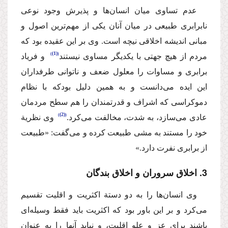
‌عدم تساوی میان انسان‌ها و پذیرش وجود نوعی
نابرابری طبیعی در میان آنان یكی از مهم‌ترین اصول و
مبانی اندیشه اخلاقی ‌نیچه‌ است. وی بر این عقیده بود كه
(1)
مردم از هیچ جهتی با یكدیگر مساوی نیستند
‌ و فریاد
برابری و مساوات را معلول ضعف و ناتوانی طرفداران
این ایده می‌دانست و به همین دلیل بودكه با نظام
دموكراسی كه اشراف و قدرتمندان را هم سطح مردمان
(2)
عادی می‌سازد،‌ به شدت، مخالفت می‌كرد.
‌ وی نظریة‌
خود را مستند به مشی طبیعت كرده و می‌گفت: «طبیعت
از برابری نفرت دارد.»
3. اخلاق سروران و اخلاق بندگان
‌وی انسان‌ها را به دو دستة‌ اكثریت و اقلیت تقسیم
می‌كرد و بر این باور بود كه اكثریت باید فقط وسیله‌ای
باشند برای عز و علو اقلیت، و نباید آنها‌ ‌را به عنوان