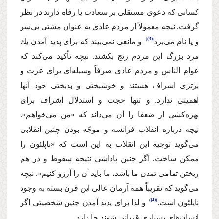
كسانی كه دعوی مستقلی بر سعادت یا رفاه دارند در نظر
گرفت. ‌نیچه‌ معمولاً از مردم عادی به عنوان مشتی بی‌سر
(3)
و پا نام می‌برد
‌ و مانعی نمی‌بیند كه برای پدید آمدن یك
مرد بزرگ این مردم رنج بكشند. ‌نیچه‌ تأكید می‌كند كه
عوام الناس و مردم عادی صرفاً وسیله‌ای برای عزت و
برتری اشراف هستند و خوشبختی و بدبختی خود آنها
اهمیتی ندارد. و تنها حجت و استدلال اشراف برای
بهره‌كشی از ضعفا را آن می‌داند كه «من می‌خواهم».
‌نیچه‌ درباره انقلاب فرانسه و موجّه بودن چنین انقلابی
می‌گوید توجیه این انقلاب به این است كه «ناپلئون را
ممكن ساخت. اگر چنین پاداشی نتیجه سقوط و در هم
ریختن تمامی تمدن ما باشد، ما باید آن را آرزو كنیم». نیچه
می‌گوید كه تقریباً همة‌ آرمان عالی این قرن بسته به وجود
(4)
‌ناپلئون‌ است.
‌ و لذا برای پدید آمدن چنین شخصیتی اگر
انسان‌های بسیاری قربانی شوند جا دارد.