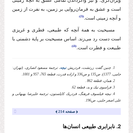
ویران‌گری؛ و نیز واگرداندن تمامی عشق به آنچه زمینی
است و عشق به فرمان‌روایی بر زمین،‌ به نفرت از زمین
(3)
و آنچه زمینی است.
‌مسیحیت به همة‌ آنچه كه طبیعی، فطری و غریزی‌
است دست رد می‌زند. اساس مسیحیت بر پایة‌ دشمنی با
(4)
طبیعت و فطرت است.
1. چنین گفت زرتشت، فردریش
نیچه
،‌ ترجمة مسعود انصاری،‌ (تهران:
جامی، 1377)، ص135 و ص336 و اراده قدرت،‌ قطعة 765، 957 و 1001.
2. همان، قطعة 862 .
3. فراسوی نیك و بد، قطعة 62.
4. نیچه فیلسوف فرهنگ، فردریك كاپلستون، ترجمة علیرضا بهبهانی و
علی اصغر حلبی، ص196.
﴿ صفحه 214 ﴾
2. نابرابری طبیعی انسان‌ها