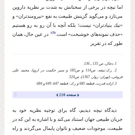
اما نیچه در برخی از سخنانش به شدت بر نظریة‌ داروین
می‌تازد و می‌گوید گزینش طبیعت به نفع «نیرومندتران» و
«نیك بنیادتران» نیست؛‌ بلكه آنچه با آن رو به رو هستیم
(3)
«حذف نمونه‌های خوشبخت» است.
‌ در عین حال، همان
طور كه در تقریر
1. دجال، ص 135 ـ 136.
2. ر.ك:نیچه،‌ ص114 و ص183 و سیر حكمت در اروپا، محمد علی
فروغی، (تهران: زوار، 1367)، ص524.
3. اراده قدرت،‌ قطعة 685 و ر.ك:‌ قطعة 647،‌ 649 و 684.
﴿ صفحه 218 ﴾
‌دیدگاه ‌نیچه‌ دیدیم، گاه برای توجیه نظریه خود به
جریان طبیعی جهان استناد می‌كند و با اشاره به این كه در
طبیعت،‌ موجودات ضعیف و ناتوان پایمال می‌گردند و راه