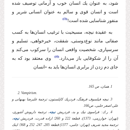
شود، به عنوان یك انسان خوب و آرمانی توصیف شده
است و انسان قوی و سالم به عنوان انسانی شریر و
(3)
منفور شناسایی شده است!
‌به عقیدة نیچه، مسیحیت با ترغیب انسان‌ها به كسب
صفاتی مانند نوع‌دوستی، شفقت،‌ خیرخواهی، تسلیم و
سرسپاری،‌ شخصیت واقعی انسان را سركوب می‌كند و
(4)
آن را از شكوفایی باز می‌دارد.
‌ وی معتقد بود كه به
جای دم زدن از برابری انسان‌ها باید به «انسان
1. همان، ص 165.
2. Vampirism.
3. نیچه فیلسوف فرهنگ، فردریك كاپلستون، ترجمة علیرضا بهبهانی و
علی اصغر حلبی، ص166.
4. ر.ك: فراسوی نیك و بد،‌ فردریش
نیچه
،‌ ترجمة داریوش آشوری،‌
(تهران: خوارزمی، 1373)، قطعة 222 و 260؛ اراده قدرت،‌ فردریش
نیچه
،‌
ترجمة مجید شریف (تهران: جامی، 1377) قطعة 205،‌ 247،‌ 252 و 368؛ اینك