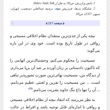
1. دانش و ارزش، ص30؛ به نقل از Hitlers Table Talk
2. شامگاه بت‌ها، فردریش
نیچه
، ترجمة عبدالعلی دستغیب، (تهران:
سپهر، 1357)، ص69.
﴿ صفحه 217 ﴾
‌نیچه‌ یكی از جدی‌ترین منتقدان نظام اخلاقی مسیحی و
رواقی در طول تاریخ بوده است. خود وی در این باره
می‌گوید:
مسیحیت را محكوم می‌كنم، وحشتناك‌ترین اتهامی را
كه تاكنون دادستانی بر زبان آورده بر ضد آن برپا می‌دارم.
از دیدگاه من، مسیحیت نهائی‌ترین صورتِ تصورپذیر تباهی
است، ... من مسیحیت را نفرین و لعنتی عظیم می‌نامم.
(1)
... آن را تنها داغ ننگ جاوید بشریت می‌نامم.
‌به نظر می‌رسد كه انتقاد نیچه از نظام اخلاقی مسیحی
و رواقی تا اندازه‌ای قابل توجیه باشد و افراط در حالت