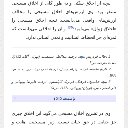
‌نیچه‌ از اخلاق سنّتی و به طور كلی از اخلاق مسیحی
متنفر بود. وی ارزش‌های اخلاق مسیحی را مخالف
ارزش‌های واقعی می‌دانست. ‌نیچه‌ اخلاق مسیحی را
(3)
«اخلاق زوال» می‌نامید؛
‌ و آن را اخلاقی می‌دانست كه
ثمره‌ای جز انحطاط انسانیت و تمدن انسانی ندارد.
1. دجال، فردریش
نیچه
، ترجمة عبدالعلی دستغیب، (تهران: آگاه،‌ 1352)،
مقدمة مترجم، ص5.
2. تاریخ فلسفه غرب، برتراند راسل،‌ ترجمة نجف دریابندری، ج 2، ص
1038.
3. نیچه فیلسوف فرهنگ، فردریك كاپلستون، ترجمة علیرضا بهبهانی و
علی اصغر حلبی، (تهران: بهبهانی، 1371)، ص164.
﴿ صفحه 212 ﴾
‌وی در تشریح اخلاق مسیحی می‌گوید این اخلاق چیزی
جز جنایت در حق حیات نیست. زیرا مسیحیت اهانت و