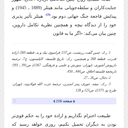
جنایت‌كاران و سلطه‌جویانی مانند هیتلر (1889 ـ 1945) و
(3)
پیدایش فاجعة جنگ جهانی دوم بود.
‌ هیتلر تأثیر پذیری
خود را از دیدگاه نیچه و همچنین نظریة‌ تكامل داروین،
چنین بیان می‌كند: «اگر ما به قانون
1. ر.ك: چنین گفت زرتشت،‌ ص137؛ فراسوی نیك و بد، قطعة 260؛‌ ارادة‌
قدرت، قطعة 268 و همچنین، ر.ك: تاریخ فلسفة‌،‌ كاپلستون، ج7، ترجمة
داریوش آشوری،‌ (تهران: سورش و علمی و فرهنگی، 1367)،‌ ص391 ـ 393؛‌
تاریخچة‌ فلسفه اخلاق، ص444 ـ 450.
2. دجال، ص26 ـ 27.
3. ر.ك: نیچه، جوزف پیتر استرن،‌ ترجمة عزت الله فولادوند، (تهران:
طرح نو، 1373)، ص123 و 128.
﴿ صفحه 216 ﴾
‌طبیعت احترام نگذاریم و ارادة‌ خود را به حكم قوی‌تر
بودن به دیگران تحمیل نكنیم، روزی خواهد رسید كه