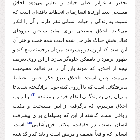
تحقیر به غرایز اصلی حیات را تعلیم می‌دهد. اخلاق
مسیحی پدید آورندة انسان‌های انحطاط یافته‌ای است كه
نسبت به زندگی و حیات انسانی تنفر دارند و آن را انكار
می‌كنند. اخلاق مسیحی برای مقید ساختن نیروهای
تعالی‌بخشِ حیاتْ طراحی شده است همه همت و هنر آن
این است كه از رشد و پیشرفت مردان برجسته منع كند و
ظهور ابرمرد را ناممكن جلوه‌‌گر سازد. از این روی تعریف
نیچه از اخلاق، كه نمونة بارز آن را در تعالیم مسیحیت
می‌بیند، چنین است: «اخلاق طرز فكر خاص انحطاط
پذیرفتگانی است كه با آرزوی كینه‌جویی برانگیخته شدند تا
(1)
با زیان زدن به زندگانی انتقام خود را بستانند».
‌ بنابراین،‌
اخلاق مرسوم، كه برگرفته از آیین مسیحیت و مكتب
رواقی است، گذشته از این كه وسیله‌ای برای پیشرفت
(2)
انسان نیست،‌ در حقیقت، مكتب خون‌آشامی
است.
انسانی كه واقعاً ضعیف و مریض است و باید كنار گذاشته