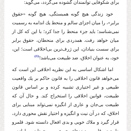
برای شكوفایی توانمندان ‌گشوده می‌گردد‌، می‌گوید:
خود زندگی هیچ گونه همبستگی،‌ هیچ گونه «حقوق
برابر»، را میان اجزای سالم و منحط یك اندامه به رسمیت
نمی‌شناسد؛ باید جزء منحط را جدا كرد؛ با این كه كل از
میان خواهد رفت. همدردی برای منحطان،‌ حقوق برابر
برای سست بنیادان،‌ این ژرف‌ترین بی‌اخلاقی است؛ این،
(1)
خود،‌ به عنوان اخلاق، ضد طبیعت می‌باشد!
‌اما اشكال اساسی به این نظریه اخلاقی این است كه
می‌خواهد قانون اخلاقی را به قانون حاكم بر یك واقعیت
طبیعی و غیر اختیاری تشبیه كرده و بر اساس قانون
طبیعت، قوانین اخلاقی را استخراج كند. و حال آن كه
طبیعت بی‌جان و عاری از انگیزه نمی‌تواند مبنایی برای
اخلاق،‌ كه در آن نیت و انگیزه و اختیار نقش محوری دارد،‌
قرار گیرد و ملاك خوبی و بدی افعال دانسته شود. قلمرو
طبیعت، قلمرو پدیده‌های جبری و موجودات بی‌اراده و