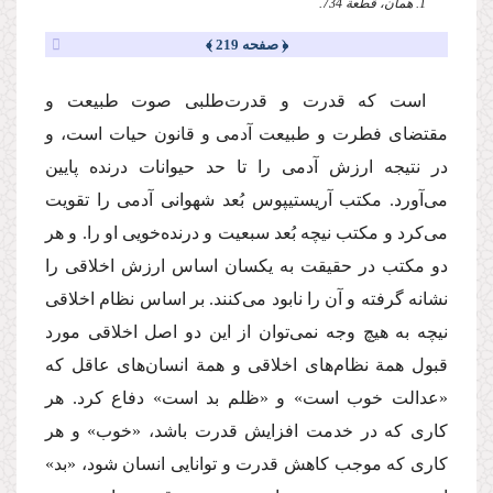
1. همان، قطعة 734.
﴿ صفحه 219 ﴾
‌است كه قدرت و قدرت‌طلبی صوت طبیعت و
مقتضای فطرت و طبیعت آدمی و قانون حیات است، و
در نتیجه ارزش آدمی را تا حد حیوانات درنده پایین
می‌آورد. مكتب ‌آریستیپوس‌ بُعد شهوانی آدمی را تقویت
می‌كرد و مكتب نیچه بُعد سبعیت و درنده‌خویی او را. و هر
دو مكتب در حقیقت به یكسان اساس ارزش اخلاقی را
نشانه گرفته و آن را نابود می‌كنند. بر اساس نظام اخلاقی
‌نیچه‌ به هیچ وجه نمی‌توان از این دو اصل اخلاقی مورد
قبول همة‌ نظام‌های اخلاقی و همة‌ انسان‌های عاقل كه
«عدالت خوب است» و «ظلم بد است» دفاع كرد. هر
كاری كه در خدمت افزایش قدرت باشد، «خوب» و هر
كاری كه موجب كاهش قدرت و توانایی انسان شود،‌ «بد»