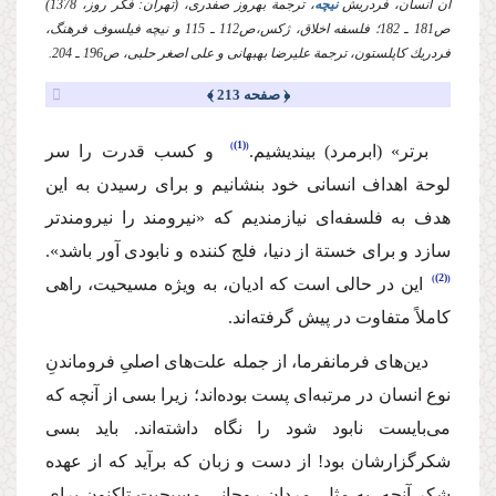
آن انسان،‌ فردریش
نیچه
، ترجمة بهروز صفدری، (تهران: فكر روز، 1378)
ص181 ـ 182؛ فلسفه اخلاق، ژكس،‌ص112 ـ 115 و نیچه فیلسوف فرهنگ،
فردریك كاپلستون، ترجمة علیرضا بهبهانی و علی اصغر حلبی، ص196 ـ 204.
﴿ صفحه 213 ﴾
(1)
‌برتر» (ابرمرد) بیندیشیم.
‌ و كسب قدرت را سر
لوحة‌ اهداف انسانی خود بنشانیم و برای رسیدن به این
هدف به فلسفه‌ای نیازمندیم كه «نیرومند را نیرومندتر
سازد و برای خستة از دنیا، فلج كننده و نابودی آور باشد».
(2)
‌ این در حالی است كه ادیان،‌ به ویژه مسیحیت،‌ راهی
كاملاً متفاوت در پیش گرفته‌اند.
دین‌های فرمانفرما،‌ از جمله علت‌های اصلیِ فروماندنِ
نوع انسان در مرتبه‌ای پست بوده‌اند؛ زیرا بسی از آنچه كه
می‌بایست نابود شود را نگاه داشته‌اند. باید بسی
شكرگزارشان بود! از دست و زبان كه برآید كه از عهده
شكرِ آنچه،‌ به مثل، ‌مردان روحانیِ مسیحیت تاكنون برای