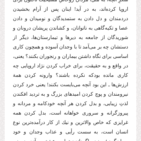
اروپا كرده‌اند،‌ به در آید! اینان پس از آرام بخشیدن
دردمندان و دل دادن به ستمدیدگان و نومیدان و دادن
عصا و تكیه‌گاهی به ناتوانان،‌ و كشاندن پریشان درونان و
شوریدگان از جامعه به دیرها و تیمارستان‌ها، دیگر از
دستشان چه بر می‌آمد تا با وجدان آسوده و همچون كاری
اساسی برای نگاه داشتن بیماران و رنجوران بكنند؟ یعنی،‌
در واقع و به حقیقت،‌ برای خراب كردن نژاد اروپایی چه
كاری مانده بودكه نكرده باشند؟ وارونه كردن همة‌
ارزش‌ها ـ این بود آنچه می‌بایست بكنند! یعنی خرد كردن
نیرومندان و پوچ كردن امیدهای بزرگ و به تردید افكندن
لذتِ زیبایی، و بدل كردن هر آنچه خودكامه و مردانه و
پیروزگرانه و سروری خواهانه است، بدل كردن همه
غرایزی كه خاص والاترین و نیك از كار درآمده‌ترین نوع
انسان است، به سست رأیی و عذاب وجدان و خود