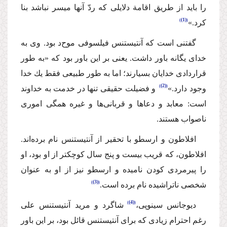
را باید از طریق اقامة دلایلی كه ردّ آنها میسر نباشد بنا
(1)
كرد.»
گفتنی است كه ‌آنتیستنس‌ فیلسوفی موح‌د بود. وی ‌به
خدای یگانه باور داشت. یعنی بر این باور‌ بود كه «به طور
قراردادی خدایان بسیارند؛ اما به طور طبیعی فقط یك خدا
(2)
وجود دارد.»
‌ و فضیلت حقیقی‌‌ تنها در‌ خدمت به خداوند
است: معابد و دعاها و قربانی‌‌ها و غیره همگی اموری
ناصواب هستند.
‌افلاطون‌ ‌و ارسطو با تحقیر از ‌آنتیستنس نام برده‌اند.
‌افلاطون،‌ كه قریب بیست و پنج سال كوچكتر از او بود،‌ او
را پیرمردی‌ كودن نامیده و ارسطو نیز از او به عنوان
(3)
شخصی‌ ناتراشیده نام برده‌ است.
(4)
دیوجانس سینوپی،
شاگرد و مرید آنتیستنس علی
رغم احترام زیادی كه برای آنتیستنس قائل بود، بر این باور