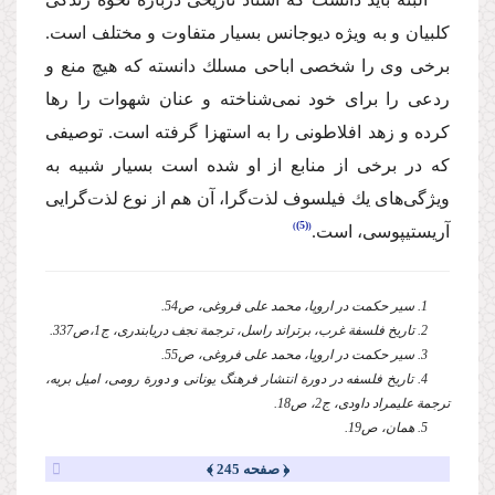
كلبیان و به ویژه دیوجانس بسیار متفاوت و مختلف است.
برخی وی را شخصی اباحی مسلك دانسته كه هیچ منع و
ردعی را برای خود نمی‌شناخته و عنان شهوات را رها
كرده و زهد افلاطونی را به استهزا گرفته است. توصیفی
كه در برخی از منابع از او شده است بسیار شبیه به
ویژگی‌های یك فیلسوف لذت‌گرا،‌ آن هم از نوع لذت‌گرایی
(5)
آریستیپوسی، است.
1. سیر حكمت در اروپا، محمد علی فروغی، ص54.
2. تاریخ فلسفة‌ غرب، برتراند راسل، ترجمة نجف دریابندری، ج1،‌ص337.
3. سیر حكمت در اروپا، محمد علی فروغی، ص55.
4. تاریخ فلسفه‌ در دورة انتشار فرهنگ یونانی و دورة رومی، امیل بریه،
ترجمة‌ علیمراد داودی، ج2، ص18.
5. همان، ص19.
﴿ صفحه 245 ﴾