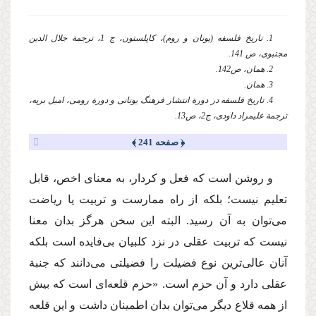
1. تاریخ فلسفه (یونان و روم)، كاپلستون،‌ ج 1، ترجمة جلال الدین
مجتبوی،‌ ص 141.
2. همان،‌ ص142.
3. همان.
4. تاریخ فلسفه در دورة انتشار فرهنگ یونانی و دورة رومی، امیل بریه،
ترجمة‌ علیمراد داودی، ج2، ص13.
﴿ صفحه 241 ﴾
‌و روشن است كه فعل و كردار،‌ به معنای اخص،‌ قابل
تعلیم نیست؛‌ بلكه از راه ممارست و تربیت یا ریاضت
می‌توان به آن رسید. البته این سخن هرگز بدان معنا
نیست كه تربیت عقلی در نزد كلبیان بی‌فایده است بلكه
آنان عالی‌ترین نوع فضیلت را فضیلتی می‌دانند كه جنبة‌
عقلی دارد و آن حزم است. «حزم قلعه‌ای است كه بیش
از همه قلاع دیگر می‌توان بدان اطمینان داشت و این قلعه