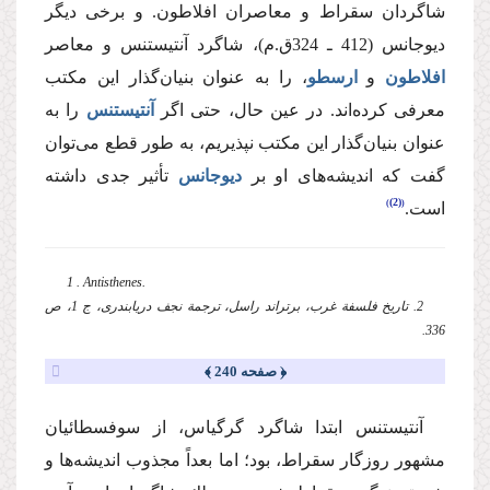
شاگردان ‌سقراط‌ و معاصران افلاطون. و برخی دیگر
‌دیوجانس (412 ـ 324ق.م)، شاگرد ‌آنتیستنس‌ و معاصر
افلاطون
و
ارسطو
،‌ را به عنوان بنیان‌‌گذار این مكتب
معرفی كرده‌اند. در عین حال، حتی اگر
آنتیستنس
را به
عنوان بنیان‌‌گذار این مكتب نپذیریم، به طور قطع می‌توان
گفت كه اندیشه‌های او بر
دیوجانس
تأثیر جدی داشته
(2)
است.
1 . Antisthenes.
2. تاریخ فلسفة‌ غرب، برتراند راسل، ترجمة نجف دریابندری، ج 1، ‌ص
336.
﴿ صفحه 240 ﴾
‌آنتیستنس‌ ابتدا شاگرد گرگیاس، از سوفسطائیان
مشهور روزگار ‌سقراط،‌ بود؛‌ اما بعداً مجذوب اندیشه‌ها و