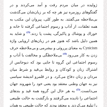
ژولیده در میان مردم رفت و آمد می‌كردند و در
گفتگوهای روزمره نیز هر چه كه بر زبان‌شان می‌گذشت
بی‌ملاحظه می‌گفتند. به طور كلی، پیروان این مكتب به
همه تعلقات، از آداب و رسوم اجتماعی گرفته تا خانه و
(3)
خوراك و پوشاك و پاكیزگی، پشت پا زدند.
و شاید به
همین دلیل باشد كه هنوز هم در زبان‌های اروپایی واژة
Cynicism به معنای پرروئی و بیشرمی و بی‌ملاحظه حرف
(4)
زدن به كار می‌رود.
بی‌ملاحظگی و مخالفت با آداب و
رسوم اجتماعی این گروه تا جایی بود كه دیوجانس از
اشتراك زنان و كودكان و روابط بی‌قید و شرط میان
مردان و زنان دفاع می‌كرد. و در قلمرو اندیشة‌ سیاسی
نیز به جهان وطنی معتقد بود یعنی خود را شهروند جهان
(5)
می‌دانست.
به هر حال این گروه همة‌ قید و بندهای
اجتماعی را نادیده می‌گرفتند و بازگشت به حالت طبیعی
را تبلیغ می‌كردند. و معتقد بودند كه حالت طبیعی به همان