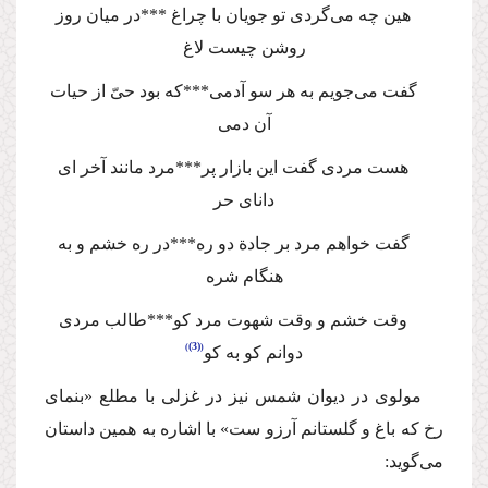
هین چه می‌گردی تو جویان با چراغ ***در میان روز
روشن چیست لاغ
گفت می‌جویم به هر سو آدمی***كه بود حیّ از حیات
آن دمی
هست مردی گفت این بازار پر***مرد مانند آخر ای
دانای حر
گفت خواهم مرد بر جادة‌ دو ره***در ره خشم و به
هنگام شره
وقت خشم و وقت شهوت مرد كو***طالب مردی
(3)
دوانم كو به كو
مولوی در دیوان شمس نیز در غزلی با مطلع «بنمای
رخ كه باغ و گلستانم آرزو ست» با اشاره به همین داستان
می‌گوید: