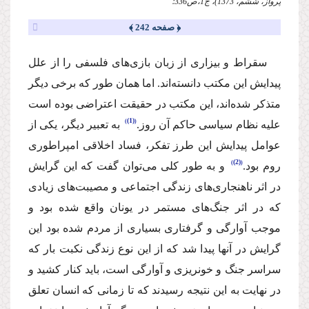
پرواز، ششم، 1373)، ج1،‌ص336؛
﴿ صفحه 242 ﴾
‌سقراط‌ و بیزاری از زبان بازی‌های فلسفی را از علل
پیدایش این مكتب دانسته‌اند. اما همان طور كه برخی دیگر
متذكر شده‌اند،‌ این مكتب در حقیقت اعتراضی بوده است
(1)
علیه نظام سیاسی حاكم آن روز.
‌ به تعبیر دیگر، یكی از
عوامل پیدایش این طرز تفكر،‌ فساد اخلاقی امپراطوری
(2)
روم بود.
‌ و به طور كلی می‌توان گفت كه این گرایش
در اثر ناهنجاری‌های زندگی اجتماعی و مصیبت‌های زیادی
كه در اثر جنگ‌های مستمر در یونان واقع شده بود و
موجب آوارگی و گرفتاری بسیاری از مردم شده بود این
گرایش در آنها پیدا شد كه از این نوع زندگی نكبت بار كه
سراسر جنگ و خونریزی و آوارگی است، باید كنار كشید و
در نهایت به این نتیجه رسیدند كه تا زمانی كه انسان تعلق