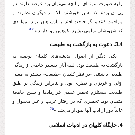
را به صورت نمونه‌ای از آنچه می‌توان بود عرضه دارند؛ در
پی آن بودند كه نه بر خویشتن بلكه بر دیگران نظارت و
مراقبت كنند و اگر حاجت افتد بر پادشاهان نیز در مواردی
(3)
كه شهوتشان تمامی نپذیرد نكوهش روا دارند.»
4ـ3. دعوت به بازگشت به طبیعت
یكی دیگر از اصول اندیشه‌های كلبیان توصیه به
بازگشت به طبیعت بود. البته آنان تفسیر خاصی از زندگی
طبیعی داشتند. «در نظر كلبیان «طبیعت» بیشتر به معنی
اوّلی و غریزی و فطری بود،‌ و بنابراین زندگی بر طبق
طبیعت مستلزم تحقیر عمدیِ قراردادها و سنن جامعة‌
متمدن بود، تحقیری كه در رفتار غریب و غیر معمول و
(4)
غالباً دور از ادب آنها نمودار می‌شد.»
4. جایگاه كلبیان در ادبیات اسلامی