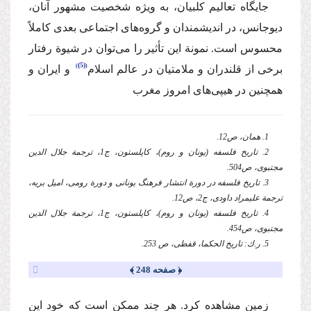
‌جایگاه تعالیم كلبیان، به ویژه شخصیت مشهور آنان،
دیوجانس، در اندیشمندان و گروه‌های اجتماعی بعدی كاملاً
محسوس است. نمونة‌ این تأثیر را می‌توان در‌ شیوة رفتار
(5)
برخی از‌ قلندران و ملامتیان در عالم اسلام
‌ و ایران و
همچنین در هیپی‌های امروز مغرب
1. همان، ص12.
2. تاریخ فلسفه (یونان و روم)، كاپلستون،‌ ج1، ترجمة جلال الدین
مجتبوی،‌ ص504.
3. تاریخ فلسفه‌ در دورة انتشار فرهنگ یونانی و دورة رومی، امیل بریه،
ترجمة‌ علیمراد داودی، ج2، ص12.
4. تاریخ فلسفه (یونان و روم)، كاپلستون،‌ ج1، ترجمة جلال الدین
مجتبوی،‌ ص454.
5. ر.ك: تاریخ الحكما، قفطی، ص 253.
﴿ صفحه 248 ﴾
‌زمین مشاهده كرد. هر چند ممكن است كه خود این