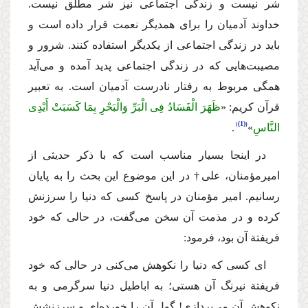
شر نیست و زندگی اجتماعی نیز شر مطلق نیست.
خداوند آدمیان را برای همدیگر نعمت قرار داده است و
باید در زندگی اجتماعی از یكدیگر استفاده كنند. شرور و
مصیبت‌هایی كه در زندگی اجتماعی پدید آمده و می‌آید
همگی مربوط به رفتار نادرست آدمیان است. به تعبیر
قرآن كریم: «
ظَهَرَ الْفَسَادُ فِی الْبَرِّ وَالْبَحْرِ بِمَا كَسَبَتْ أَیْدِی
(1)
النَّاسِ
‌»
‌.
در اینجا بسیار مناسب است كه با ذكر حدیثی از
امیرمؤمنان، علی† در این موضوع این بحث را به پایان
رسانیم. امیر مؤمنان در پاسخ كسی كه دنیا را سرزنش
كرده و در مذمت آن سخن می‌گفت،‌ در حالی كه خود
فریفتة‌ آن بود، فرمود:
‌ای كسی كه دنیا را نكوهش می‌كنی در حالی كه خود
فریفتة نیرنگ آن هستی؛ به اباطیل دنیا سرگرمی و به
نكوهش آن می‌پردازی! گول آن را خورده‌ای و سرزنشش