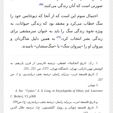
(6)
صورتی است كه آنان زندگی می‌كنند.
احتمال سوم این است كه از آنجا كه دیوجانس خود را
سگ خطاب می‌كرد و معتقد بود كه زندگی حیوانات، به
ویژه نحوة‌ زندگی سگ را باید به عنوان سرمشقی برای
(7)
زندگی بشر انتخاب كرد،
به همین دلیل شاگردان و
پیروان او را «پیروان سگ» یا «سگ‌منشان» نامیدند.
1. ر.ك: تاریخ الحكماء، قفطی، ترجمة فارسی از قرن یازدهم، به
كوشش بهین دارائی، تهران: دانشگاه تهران، 1371، ص 252 ـ 253.
2. تاریخ فلسفة‌ غرب، برتراند راسل، ترجمة نجف دریابندری، ج 1،‌ ص
337.
3. همان.
4. See: ‘‘Cynics’’ A. A. Long, in Encyclopedia of Ethics, (ed. Lawrence
C. Becker), V.3, p368.
و تاریخ فلسفة‌ غرب، برتراند راسل، ترجمة نجف دریابندری، ج1،‌ص339.
5. تاریخ فلسفه (یونان و روم)، كاپلستون،‌ ج1، ترجمة جلال الدین