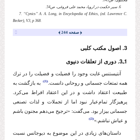
مجتبوی،‌ ص143.
6. سیر حكمت در اروپا، محمد علی فروغی، ص54.
7. ‘‘Cynics’’ A. A. Long, in Encyclopedia of Ethics, (ed. Lawrence C.
Becker), V.3, p 368.
﴿ صفحه 244 ﴾
3. اصول مكتب كلبی
1ـ3. دوری از تعلقات دنیوی
‌آنتیستنس‌ غایت وجود را فضیلت و فضیلت را در ترك
(1)
همه تمتعات جسمانی و روحانی دانست.
‌ به بازگشت به
طبیعت اعتقاد داشت و در این اعتقاد افراط می‌كرد.
پرهیزگار تمام‌عیار نبود اما از تجملات و لذات تصنعی
جسمانی بیزار بود. می‌گفت: «ترجیح می‌دهم مجنون باشم
(2)
و عیاش نباشم.»
‌داستان‌های زیادی در این موضوع‌ به دیوجانس نسبت