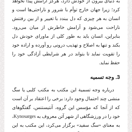
به دنیای بیرون از خودش دارد، هرگز آرامش پیدا نخواهد
كرد؛ زیرا جهان خارج توأم با شرور و ناراحتی‌ها است و
انسان به هر چیزی كه دل ببندد با تغییر و از بین رفتنش
ناراحت می‌شود و آرامش خاطرش از میان می‌رود.
بنابراین، انسان باید به طور كلی از ماورای خودش دل
بكند و تنها به اصلاح و تهذیب درونی رو آورده و اراده خود
را تقویت نماید تا بتواند در هر شرایطی آزادگی خود را
حفظ نماید.
3. وجه تسمیه
درباره وجه تسمیة این مكتب به مكتب كلبی یا سگ
منشی چند احتمال وجود دارد: برخی را اعتقاد بر آن است
كه از آنجا كه مؤسس این گروه، ‌آنتیستنس، ‌گفتگوهای
خود را در ورزشگاهی از شهر آتن معروف به Kynosarges،
‌به معنای «سگ سفید» برگزار می‌كرد، این مكتب به این