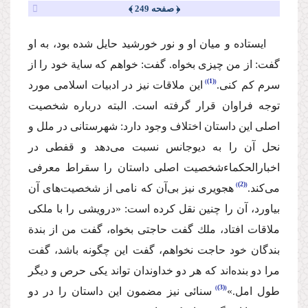
﴿ صفحه 249 ﴾
ایستاده و میان او و نور خورشید حایل شده بود، به او
گفت: از من چیزی بخواه. گفت: خواهم كه سایة‌ خود را از
(1)
سرم كم كنی.
این ملاقات نیز در ادبیات اسلامی مورد
توجه فراوان قرار گرفته است. البته درباره شخصیت
اصلی این داستان اختلاف وجود دارد: شهرستانی در ملل و
نحل آن را به دیوجانس نسبت می‌دهد و قفطی در
اخبارالحكماءشخصیت اصلی داستان را سقراط معرفی
(2)
می‌كند.
هجویری نیز بی‌آن كه نامی از شخصیت‌های آن
بیاورد، آن را چنین نقل كرده است: «درویشی را با ملكی
ملاقات افتاد،‌ ملك گفت حاجتی بخواه، گفت من از بندة
بندگان خود حاجت نخواهم، گفت این چگونه باشد، گفت
مرا دو بنده‌اند كه هر دو خداوندان تواند یكی حرص و دیگر
(3)
طول امل.»
سنائی نیز مضمون این داستان را در دو