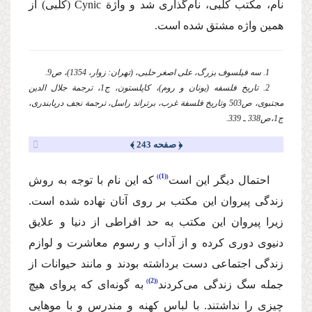
نام‌، مكتب كلبی‌، نام‌گذاری شد‌ و واژة Cynic‌ (كلبی) از
همین واژه مشتق شده است.
1. سه فیلسوف بزرگ، علی اصغر حلبی، (تهران: زوار، 1354)، ص9.
2. تاریخ فلسفه (یونان و روم)، كاپلستون،‌ ج1، ترجمة جلال الدین
مجتبوی،‌ ص503 وتاریخ فلسفة‌ غرب، برتراند راسل، ترجمة نجف دریابندری،
ج1،‌ص338 ـ 339.
﴿ صفحه 243 ﴾
(1)
احتمال دیگر این است
كه این نام با توجه به روش
زندگی پیروان این مكتب بر روی آنان نهاده شده است.
زیرا پیروان این مكتب به حد افراطی از دنیا و علایق
دنیوی دوری كرده و از آداب و رسوم معاشرت و لوازم
زندگی اجتماعی دست برداشته بودند و مانند حیوانات از
(2)
جمله سگ زندگی می‌كردند
به گونه‌ای كه پروای هیچ
چیزی را نداشتند. با لباس كهنه و مندرس و با موهایی