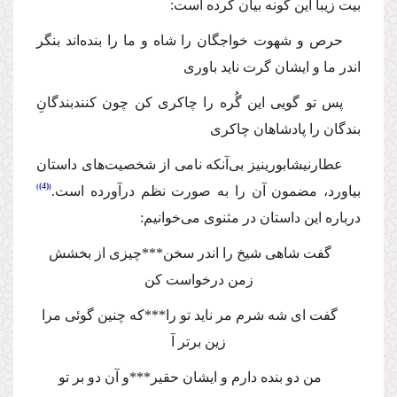
بیت زیبا این گونه بیان كرده است:
حرص و شهوت خواجگان را شاه و ما را بنده‌اند بنگر
اندر ما و ایشان گرت ناید باوری
پس تو گویی این گُره را چاكری كن چون كنندبندگانِ
بندگان را پادشاهان چاكری
عطار‌نیشابورینیز بی‌آنكه نامی از شخصیت‌های داستان
(4)
بیاورد، مضمون آن را به صورت نظم درآورده است.
درباره این داستان در مثنوی می‌خوانیم:
گفت شاهی شیخ را اندر سخن***چیزی از بخشش
زمن درخواست كن
گفت ای شه شرم مر ناید تو را***كه چنین گوئی مرا
زین برتر آ
من دو بنده دارم و ایشان حقیر***و آن دو بر تو