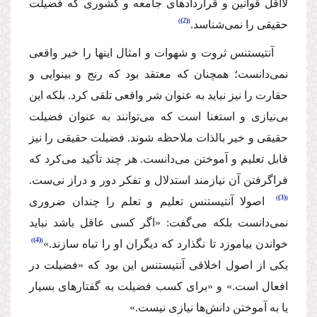
لااقل قوانین و قراردادهای جامعه و كشوری كه فضیلت
(2)
حقیقی را نمی‌شناسد.
آنتیستنس‌ ثروت و شهوات و امثال‌ اینها را‌ خیر واقعی
نمی‌دانست؛‌ همچنان‌ ‌كه معتقد بود كه‌ رنج و بینوایی و
حقارت را نیز نباید به عنوان‌ شر واقعی تلقی كرد. بلكه این‌
بی‌نیازی و استغنا است كه می‌توانند به عنوان فضیلت‌
حقیقی و ‌خیر بالذات ملاحظه شوند‌. فضیلت حقیقی را نیز
قابل تعلیم و آموختن می‌دانست.‌ هر چند تأكید می‌كرد كه‌
فراگرفتن آن نیازمند‌ استدلال و تفكر دور و دراز نی‌ست.
(3)
‌ اصولا ‌آنتیستنس‌ تعلیم و تعلم را چندان ضروری
نمی‌دانست بلكه می‌گفت:‌ «اگر كسی عاقل باشد نباید
(4)
خواندن بیاموزد تا نگذارد كه دیگران او را تباه سازند.»
یكی ‌از ‌اصو‌ل اخلاقی آنتیستنس این بود كه «فضیلت در
افعال است.» و «برای كسب فضیلت به گفتارهای بسیار
یا به آموختن دانش‌‌ها نیازی نیست.»