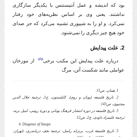
بود كه اندیشه و عمل آنتیستنس با یكدیگر سازگاری
نداشتند. یعنی وی بر اساس نظریه‌های خود رفتار
نمی‌كرد. و او را به شیپوری تشبیه می‌كرد كه جز صدای
خود هیچ چیز دیگری را نمی‌شنود.
2. ‌علت پیدایش
(5)
‌درباره علت پیدایش این مكتب برخی
‌ از مورخان
عواملی مانند شكست آتن، مرگ
1. همان، ص15.
2. تاریخ فلسفه (یونان و روم)، كاپلستون،‌ ج1، ترجمة جلال الدین
مجتبوی،‌ ص143.
3. تاریخ فلسفه‌ در دورة انتشار فرهنگ یونانی و دورة رومی، امیل بریه،
ترجمة‌ علیمراد داودی، ج2، ص12.
4. Diogenes of Sinope.
5. تاریخ فلسفة‌ غرب، برتراند راسل، ترجمة نجف دریابندری، (تهران: