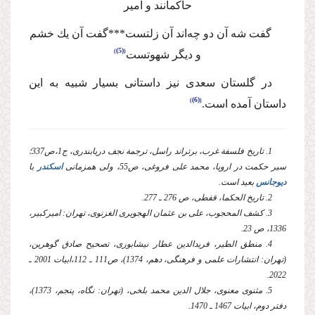
حاكمانند و امیر
گفت شه آن دو چه‌اند آن زلتست***گفت آن یك خشم
(5)
و دیگر شهوتست
‌در گلستان‌ سعدی نیز داستانی بسیار شبیه به این
(6)
داستان آمده است.
1. تاریخ فلسفة‌ غرب، برتراند راسل، ترجمة نجف دریابندری، ج1،‌ص337؛
سیر حكمت در اروپا، محمد علی فروغی، ص55، ولی همزمانی
اسكندر
با
دیوجانس
بعید است.
2. تاریخ الحكما، قفطی، ص 276 ـ 277.
3. كشف المحجوب، علی بن عثمان الهجویری الغزنوی، تهران: امیركبیر،
1336، ص 23.
4. منطق الطیر، فریدالدین عطار نیشابوری، تصحیح صادق گوهرین،
(تهران: انتشارات علمی و فرهنگی، دهم، 1374)، ص111 ـ 112،‌ابیات 2001 ـ
2022.
5. مثنوی معنوی، جلال الدین محمد بلخی، (تهران: نگاه، پنجم، 1373)،
دفتر دوم، ابیات 1467 ـ 1470.