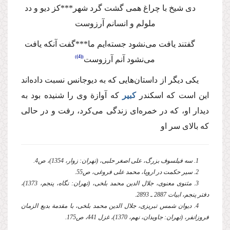
دی شیخ با چراغ همی گشت گرد شهر***كز دیو و دد
ملولم و انسانم آرزوست
گفتند یافت می‌نشود جسته‌‌ایم ما***گفت آنكه یافت
(4)
می‌نشود آنم آرزوست
یكی دیگر از داستان‌هایی كه به دیوجانس نسبت داده‌اند
این است كه اسكندر
كبیر
كه آوازة وی را شنیده بود به
دیدار او، كه در خمره‌ای زندگی می‌كرد، رفت و در حالی
كه بالای سر او
1. سه فیلسوف بزرگ، علی اصغر حلبی، (تهران: زوار، 1354)، ص4.
2. سیر حكمت در اروپا، محمد علی فروغی، ص55.
3. مثنوی معنوی، جلال الدین محمد بلخی، (تهران: نگاه، پنجم، 1373)،
دفتر پنجم، ابیات 2887 ـ 2893.
4. دیوان شمس تبریزی، جلال الدین محمد بلخی، با مقدمة‌ بدیع الزمان
فروزانفر، (تهران: جاویدان، نهم، 1370)، غزل 441، ص175.