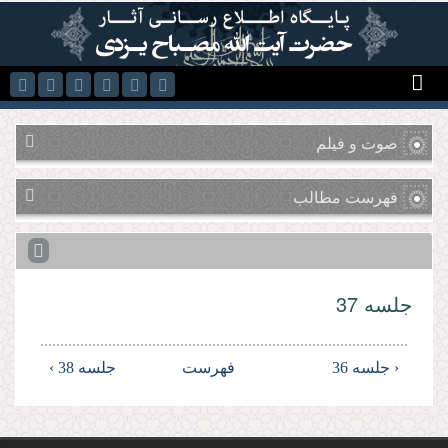
رفتن به محتوای اصلی
صوت و فیلم
فهرست مطالب
جلسه 37
‹ جلسه 36
فهرست
جلسه 38 ›