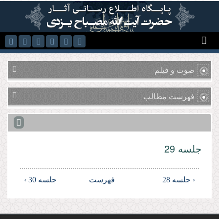
رفتن به محتوای اصلی
صوت و فیلم
فهرست مطالب
جلسه 29
‹ جلسه 28
فهرست
جلسه 30 ›