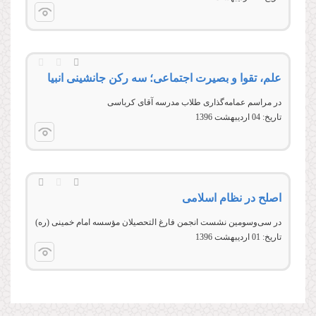
علم، تقوا و بصیرت اجتماعی؛ سه رکن جانشینی انبیا
در مراسم عمامه‌گذاری طلاب مدرسه آقای کرباسی
تاریخ:
04 ارديبهشت 1396
اصلح در نظام اسلامی
در سی‌وسومين نشست انجمن فارغ التحصيلان مؤسسه امام خمينی (ره)
تاریخ:
01 ارديبهشت 1396