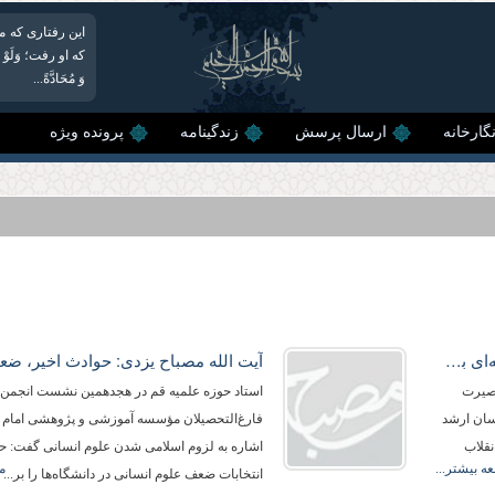
این رفتاری که م
که او رفت؛ وَلَوْ لَمْ ی
وَ مُحَادَّةً...
گارخانه
ارسال پرسش
زندگینامه
پرونده ویژه
آیت الله مصباح یزدی: دشمن‌شناسی نمونه‌ای بارز از بصیرت است
بصیرت
استاد حوزه علمیه قم در هجدهمین نشست انجمن
سان ارشد
فارغ‌‌التحصیلان مؤسسه آموزشی و پژوهشی امام خ
نقلاب
اشاره به لزوم اسلامی شدن علوم انسانی گفت: حو
ه بیشتر...
م
انتخابات ضعف علوم انسانی در دانشگاه‌ها را بر...