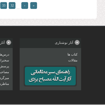
صفحه‌ها
33
32
‹
«
…
ابتدا
قبلی
آثار نوشتاری
آثار
کتاب ها
درس‌ها
مقالات
سخنرانی
پرسش 
مصاحبه‌
میزگرد
مناظره‌