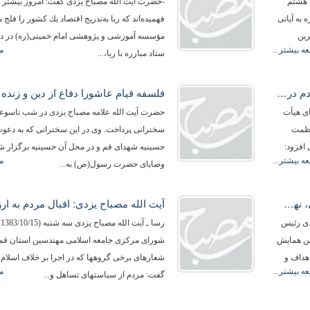
 هشتم
-حضرت آیت اللَّه مصباح یزدی گفت: امروز بیشتر ا
 به آیاتی
فهمیده‏‌اند كه ربا به‌تدریج اقتصاد یك كشور را فلج 
رین
مؤسسه آموزشی و پژوهشی امام خمینی(ره) در دید
ه بیشتر...
م
ستاد مبارزه با ربا،...
قوام نظام اسلامی به این است كه همه مردم در حفظ آن بكوشند.
ای هیأت
حضرت آیت الله علامه مصباح یزدی در شب تاسوعا ب
عظمت
سخنرانی پرداخت. وی در این سخنرانی كه به دعوت
افزود:
حسینیه شهدای قم و در محل آن حسینیه برگزار شد، 
ه بیشتر...
م
وصایای حضرت رسول(ص) به...
حضرت آیةاللَّه مصباح یزدی:انقلاب اسلامی، نهضتی برای اجرای احكام اسلام است.‏
باح یزدی رئیس
رس
ین همایش
شورای مركزی جامعه اسلامی مهندسین استان قم ب
هداف و
شعارهای برخی گروه‏ها كه در اجرا بر خلاف اسلام
ه بیشتر...
م
گفت: مردم از سیاست‏های تساهل و...