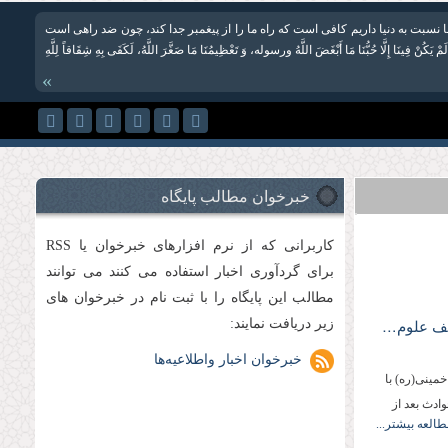
ا نسبت به دنیا داریم کافی است که راه ما را از پیغمبر جدا کند، چون ضد راهی است
َكُنْ فِینَا إِلَّا حُبُّنَا مَا أَبْغَضَ اللَّهُ ورسوله، وَ تَعْظِیمُنَا مَا صَغَّرَ اللَّهُ، لَكَفَى بِهِ شِقَاقاً لِلَّهِ
»
خبرخوان مطالب پایگاه
کاربرانی که از نرم افزارهای خبرخوان یا RSS
برای گردآوری اخبار استفاده می کنند می توانند
مطالب این پایگاه را با ثبت نام در خبرخوان های
آیت الله مصباح یزدی: حوادث اخیر، ضعف علوم انسانی دانشگاه‌ها را بر ملا کرد
زیر دریافت نمایند:
خبرخوان اخبار واطلاعیه‌ها
مینی(ره) با
ادث بعد از
طالعه بیشتر...