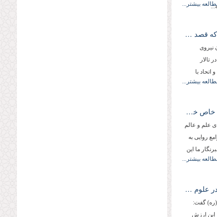
طالعه بیشتر...
..
آیت الله مصباح یزدی: وحدت با كسانی كه قصد براندازی نظام را دارند، بی معناست
 نیروی
یی سپاه پاسداران كه روز دوشنبه 1388/07/20 در تالار
اتحاد با
طالعه بیشتر...
استاد شهید مطهری به دلیل ویژگی‌های خاص خود، نماد معلم در نظام اسلامی است.
ی علم و عالم
ع روایی به
نگار ما این
طالعه بیشتر...
آیت الله مصباح یزدی: « ارزش تحصیل در علوم دینی مشروط به خلوص نیت است »
ره) گفت:
 این ارزش