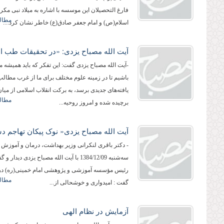
فارغ التحصیلان این موسسه با اشاره به میلاد نبی مکر
مطالع
اسلام(ص) و امام جعفر صادق(ع) خاطر نشان کرد:...
-آیت الله مصباح یزدی گفت: این تفکر که باید همیشه م
باشیم تا در زمینه علوم مختلف برای ما از غرب مطالب 
یافته‌های جدیدی برسد، به برکت انقلاب اسلامی از میان
مطالع
برچیده شده و امروز روحیه...
- دکتر باقری لنکرانی وزیر بهداشت، درمان و آموزش
سه‌شنبه 1384/12/09 با آیت الله مصباح یزدی دیدار 
رئیس مؤسسه آموزشی و پژوهشی امام خمینی(ره) در ا
مطالع
گفت : امیدواری و خوشحالی از...
آزمایش در نظام الهی