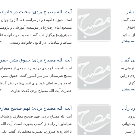
آیت‌الله مصباح یزدی: كوتاهی كردن در امر نشر اخلاق پذیرفته نیست
امعه گفت:
استاد حوزه علمیه قم در مرا
اخلاق
مسعود امام رضا(ع) در مؤسسه آموزشی و پژوهشی
ز اساتید
خمینی(ره) برگزار شد، گفت: محبت در خانواده علاو
ه بیشتر...
م
نشاط و شادمانی در کانون خانواده، زمینه...
استاد حوزه علمیه قم در همایش تربیت دینی گفت: هر تربیتی به جز تربیت دینی ناقص است.
ربیتی به
آیت الله مصباح یزدی در دیدار با جمعی از مسؤولی
ی در این
بسیج هنرمندان سراسر كشور گفت: حقوق بشر،
زار
كه خداوند به لطف خود برای انسان‌ها در نظر گرف
ه بیشتر...
م
حضرت آیت الله مصباح یزدی گفت: تفاوت...
آیت الله مصباح یزدی: انسان بصیر باید موارد رأفت و خشونت را بشناسد
یروی
آیت الله مصباح یزدی: فهم صحیح معارف و شناخت
یه جهانی
شیاطین از راه های كسب بصیرت است. آیت الله 
ق بشر
با اشاره به ضرورت بصیرت مسلمانان گفت: یكی از