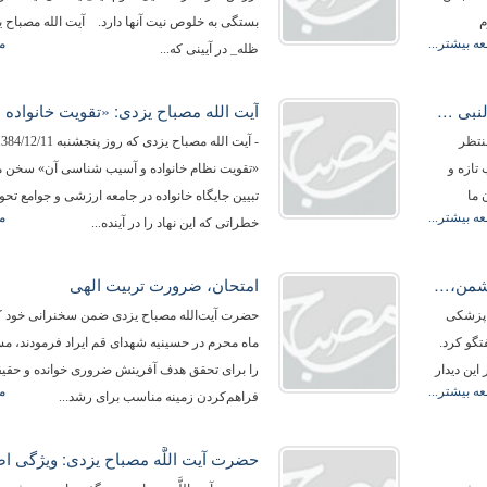
م
بستگی به خلوص نیت آنها دارد. آیت الله مصباح یز
ه بیشتر...
م
ظله‌_ در آیینی که...
آیت الله مصباح یزدی: «در تحقیقات طب النبی و طب اسلامی از پیشرفته ترین روش‌ها استفاده ‌شود‌.»
نتظر
تازه و
«تقویت نظام خانواده و آسیب شناسی آن» سخن م
 ما
تبیین جایگاه خانواده در جامعه ارزشی و جوامع تحو
ه بیشتر...
م
خطراتی که این نهاد را در آینده...
آیت الله مصباح یزدی« نوک پیکان تهاجم دشمن، بسوی دانشگاه است»
امتحان‎، ضرورت تربیت الهی
 پزشکی
حضرت آیت‌الله مصباح یزدی ضمن سخنرانی خود 
و گفتگو کرد.
ماه محرم در حسینیه شهدای قم ایراد فرمودند، مس
ین دیدار
را برای تحقق هدف آفرینش ضروری خوانده و حقیق
ه بیشتر...
م
فراهم‌كردن زمینه مناسب برای رشد...