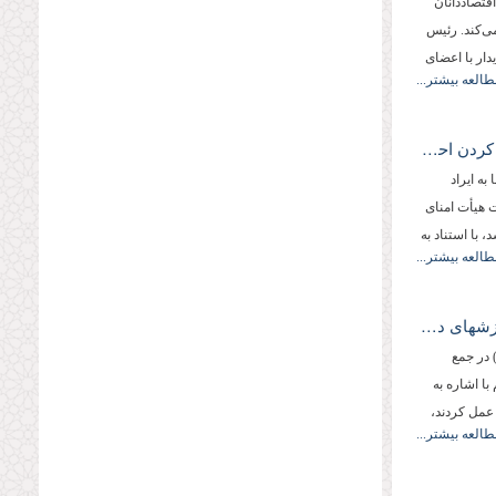
قتصاددانان
می‏‌كند. رئیس
ار با اعضای
طالعه بیشتر...
فلسفه قیام عاشورا دفاع از دین و زنده کردن احکام اجتماعی اسلام بود
ه ایراد
 هیأت امنای
با استناد به
طالعه بیشتر...
آیت الله مصباح یزدی: اقبال مردم به ارزش‏های دینی و معنویت بیش از گذشته است.
ا ـ آیت الله مصباح یزدی سه شنبه (1383/10/15) در جمع
ا اشاره به
 عمل كردند،
طالعه بیشتر...