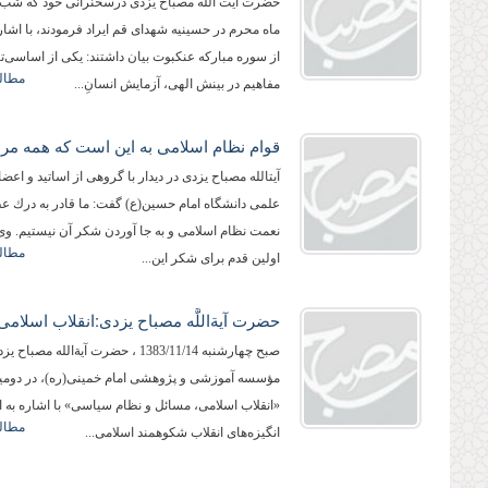
حضرت آیت الله مصباح یزدی درسخنرانی خود که شب
ماه محرم در حسینیه شهدای قم ایراد فرمودند، با اشاره
از سوره مباركه عنكبوت بیان داشتند: یكی از اساسی‌ت
مطالع
مفاهیم در بینش الهی، آزمایش انسانِ...
آیت‏الله مصباح یزدی در دیدار با گروهی از اساتید و اعض
علمی دانشگاه امام حسین(ع) گفت: ما قادر به درك 
نعمت نظام اسلامی و به جا آوردن شكر آن نیستیم. وی 
مطالع
اولین قدم برای شكر این...
صبح چهارشنبه 1383/11/14 ، حضرت آیةالله مص
مؤسسه آموزشی و پژوهشی امام خمینی(ره)، در دوم
«انقلاب اسلامی، مسائل و نظام سیاسی» با اشاره به ا
مطالع
انگیزه‌‌های انقلاب شكوهمند اسلامی...