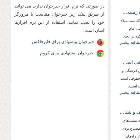
در صورتی که نرم افزار خبرخوان ندارید می توانید
آیت الله مصباح یزدی: محبت در خانواده زمینه‌ساز انجام وظایف دینی است
از طریق لینک زیر خبرخوان متناسب با مرورگر
سم عقد 5 زوج جوان که شب میلاد
خود را نصب نمایید. استفاده از این نرم افزارها
 امام
آسان است:
ه بر ایجاد
خبرخوان پیشنهادی برای فایرفاکس
طالعه بیشتر...
خبرخوان پیشنهادی برای کروم
آیت الله مصباح یزدی: حقوق بشر، حقوقی است كه خداوند برای بشر معین كرده، نه اعلامیه حقوق بشر.
ن فرهنگی و
 حقوقی است
ته است.
طالعه بیشتر...
آیت الله مصباح یزدی: فهم صحیح معارف و شناخت نقشه‌های شیاطین از راه های كسب بصیرت است.
 نقشه‌های
مصباح یزدی
 راه‌های