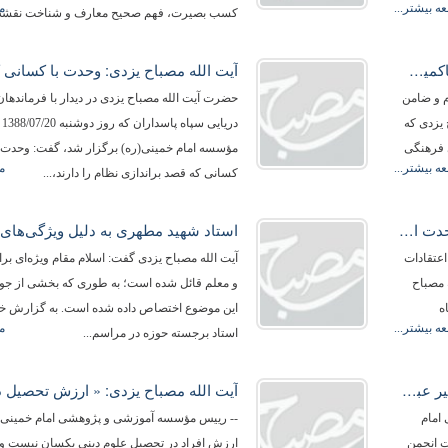
ه بیشتر...
م
كسب بصیرت، فهم صحیح معارف و شناخت نقشه‌.
آیت‌الله مصباح یزدی: ولایت فقیه، محور حاكمیت اسلام و ضامن تحقق عدالت و پیشرفت است.
م و ضامن
حضرت آیت الله مصباح یزدی در دیدار با فرماندهان
یزدی كه
دریا
 فرهنگی
مؤسسه امام خمینی(ره) برگزار شد، گفت: وحدت و 
ه بیشتر...
م
كسانی كه قصد براندازی نظام را دارند،...
آیت الله مصباح یزدی: ولایت فقیه محور وحدت است.
عتقادات
آیت الله مصباح یزدی گفت: اسلام مقام ویژه‌ای برا
 مصباح
و معلم قائل شده است؛ به طوری که بخشی از جوام
ه
این موضوع اختصاص داده شده است. به گزارش خبر
ه بیشتر...
م
استاد برجسته حوزه در مراسم...
آیت‌الله مصباح یزدی: همه امور باید در مسیر عبودیت خدا قرار گیرد؛ وگرنه بی ارزش است.
امام
-- رییس مؤسسه آموزشی و پژوهشی امام خمینی(
ت انجمن
ارزش افراد در تحصیل علوم دینی یکسان نیست و