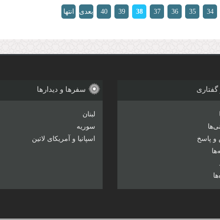
34
35
36
37
38
39
40
بعدی
انتها
»
›
 گفتاری
سفرها و دیدارها
لبنان
‌ها
سوریه
و پاسخ
اسپانیا و آمریکای لاتین
ها
ها