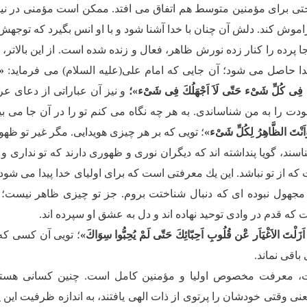
ى براى مؤمنین متوسط هم اتفاق مى افتد. ممكن است مؤمنى در نیمه
اموش كند. دلش آن چنان با خدا آشنا شود و با او انس بگیرد كه تو
جا پرده را كنار زده نورش ظاهر، فعال و زنده شده است. از این با
دا حاصل مى شود؛ آن جایى كه امام على(علیه السلام) مى فرماید:
«ل
َىَّ فِى كُلِّ شَىْء حَتّى لَاَ اَجْهَلُكَ فِى شَىْء»؛
و نیز آن عباراتى از دعاى عر
دت را به من شناساندى. به هر چه نگاه مى كنم تو را در آن جا مى بی
نْتَ الظَّاهِرُ لِكُلِّ شَىْء»
؛ تویى كه بر هر چیزى هویدایى. مگر غیر تو ظهو
سند، گویا پنداشته اند كه دیگران نورى و ظهورى دارند كه تو ندارى و د
ه از تو نباشد. این یك معرفتى است كه براى اولیاى خدا پیدا مى شود
مجهول نبوده اى كه دنبال شناختت بروم. جز تو چیزى ظاهر نیست؛ 
كه قدم در وادى توحید نهاده اند و دل به عشق او سپرده اند.
زَلْتَ الاَغْیَاَر عَْن قُلُوبِ اَحِبّائِكَ حَتّى لَمْ یُحِبُّوا سِوَاكَ»
؛ تویى آن كسى كه ا
باقى نماند.
، معرفت مخصوص اولیا و مؤمنین كامل است. چنین كسانى هستند 
عنى وقتى خودشان را پرتوى از ذات الهى یافتند، به اندازه ظرفیت این