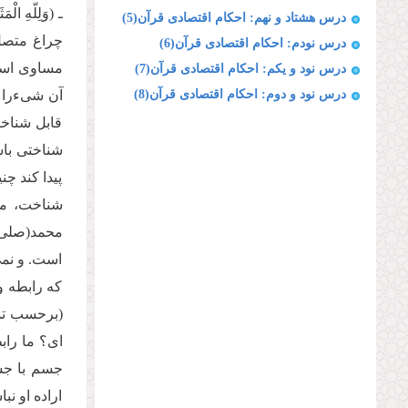
ـ (وَلِلّهِ
درس هشتاد و نهم: احکام اقتصادی قرآن(5)
چراغ متصل 
درس نودم: احکام اقتصادی قرآن(6)
مساوى است 
درس نود و یکم: احکام اقتصادی قرآن(7)
درس نود و دوم: احکام اقتصادی قرآن(8)
آن شىءرا م
قابل شناخت
شناختى باش
پیدا كند چ
شناخت، مح
محمد(صلى 
است. و نمى 
كه رابطه و
(برحسب تمث
اى؟ ما راب
جسم با جس
اراده او ن