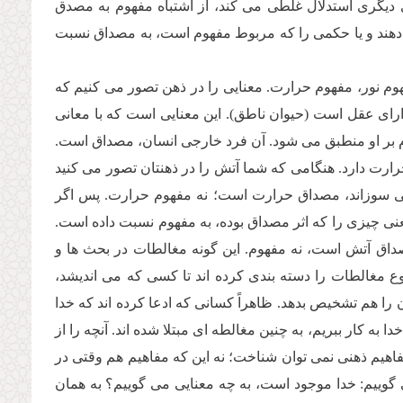
اى دیگرى استدلال غلطى مى كند، از اشتباه مفهوم به مصدق
هند و یا حكمى را كه مربوط مفهوم است، به مصداق نسبت
م نور، مفهوم حرارت. معنایى را در ذهن تصور مى كنیم كه
اراى عقل است (حیوان ناطق). این معنایى است كه با معانى
بر او منطبق مى شود. آن فرد خارجى انسان، مصداق است.
ارت دارد. هنگامى كه شما آتش را در ذهنتان تصور مى كنید
 مى سوزاند، مصداق حرارت است؛ نه مفهوم حرارت. پس اگر
ى چیزى را كه اثر مصداق بوده، به مفهوم نسبت داده است.
اق آتش است، نه مفهوم. این گونه مغالطات در بحث ها و
وع مغالطات را دسته بندى كرده اند تا كسى كه مى اندیشد،
را هم تشخیص بدهد. ظاهراً كسانى كه ادعا كرده اند كه خدا
ه كار ببریم، به چنین مغالطه اى مبتلا شده اند. آنچه را از
اهیم ذهنى نمى توان شناخت؛ نه این كه مفاهیم هم وقتى در
 گوییم: خدا موجود است، به چه معنایى مى گوییم؟ به همان