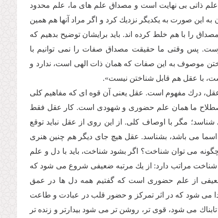
لم ذاتى بى نهایت است و مصداق علم هاى ما، علم محدود
به این صورت به یكدیگر نزدیك كرد و اگر مراد آنها هم همین
صداق را با هم خلط كرده اند. باید برایشان توضیح بدهیم كه
ست. پس وقتى ما حقیقت مصداق صفات را نمى توانیم با
ختن موصوف به این صفات كه همان ذات الهى است، ندارد و
یست، با عقل هم قابل شناختن نیست».
 عقل، درك مفهوم است. عقل یعنى آن قوه اى كه مفاهیم كلى
به اصطلاح ما همان علم حضورى و شهودى است. كار عقل فقط
د؛ مگر با اوصاف كلى. از این روى از عقل نباید توقع
سما مى باشد، بشناسد. عقل هیچ جاى دیگر هم چنین هنرى
چگونه مى توان شناخت؟ اگر بشود شناخت، باید با دل و علم
 شناخت مراتب دارد: از یك مرتبه ضعیفى شروع مى شود كه
ضعیفى از علم حضورى است كه گفتیم همه دل ها در عمق
یدا مى شود كه در اثر تمركز و حضور قلب در عبادت و طاعت
بناك مى شود، قوى تر، روشن تر مى شود بیدارتر و زنده تر