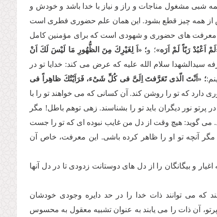
 شبى مشغول مناجات و راز و نیاز با خدا باشد و خودش و
جهش از همه چیز قطع بشود. این همان علم حضورى فطرى است
لاتر، معرفت هاى حضورى و شهودى است كه براى مؤمنین كامل
َمْ اَعْبُدْ رَبّاً لَمْ اَرَه»
؛ و
؛ «اَ لِغَیْرِكَ مِنَ الظُّهُورِ مَا لَیْسَ لَكَ اَنْ
فه سیدالشهدا سلام الله علیه كه عرض مى كند: خدایا تو در
نم:
؛ «اَنْتَ الّذى تَعَرَّفتَ اِلَىَّ فى كُلِّ شَىْء، فَرَاَیْتُكَ ظاهِراً فى
رى دارد كه تو را روشن كند. آن كسانى كه مى خواهند تو را با
ر پرتو نور دیگران باید تو را بشناسند. زهى توهم باطل! مگر
. مى گوید: هیچ وقت از دل من غایب نبوده اى كه تو را جست
مگر آنچه تو او را ظاهر كرده باشى. این معرفت، خاص آن
غیار و بیگانگان را از دل هاى دوستانت زدودى تا در دل آنها
كه مى توانند ذات خدا را در حد دایره وجودى خودشان
 پرتو، آن ذات را مى یابند به عنوان تشبیه معقول به محسوس