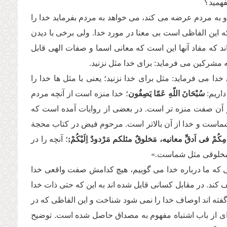
فهمید؟
به مردم عرضه مى كند، مى خواهد به مردم بفرماید خدا را
ه این الفاظى است بى معنا در مورد خدا. ولى برخى با دیدن
ند كه مفاد آنها این است كه معانى اسما و صفات الهى قابل
ه مشركین مى فرماید: براى خدا مثل نزنید.
مى فرماید: مثل براى خدا نزنید؛ یعنى با مثل ها خدا را
اریم:
سُبْحَانَ اللّهِ عَمّا یَصِفُون
؛ خدا منزه است از آنچه مردم
ز آن صفت منزه تر است. در بعضى از روایات آمده است كه
ه شماست و خدا از آن بالاتر است. مرحوم فیض در كتاب محجة
اَوْهامِكُمْ فى اَدقِّ معانیه، مَخلوقٌ مثلكم مَرْدودٌ اِلَیْكُمْ;
؛ آنچه را در
ا، مخلوقى مثل شماست.»
 كه ما درباره خدا مى گوییم، هیچ كدامش صفت واقعى خدا
د. در مقابل كسانى قایل شده اند به این كه حتى ذات خدا
فته اند اوصاف خدا را نمى شود شناخت و این الفاظى كه در
ه اى از باب اشتباه مفهوم به مصداق حاصل شده است. توضیح