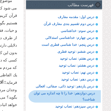
موضوع ب
فهرست مطالب
مى شود كه 
قرآن كریم 
درس اول: مقدمه معارف
هستیم بگو
درس دوم تقسیم بندى معارف قرآن
و حیات، فق
درس سوم: خداشناسى
از طرف دیگ
درس چهارم: خداشناسى استدلالى
درس پنجم: خدا شناسی فطری است
دلایلى دار
درس ششم: توحید فطرى
بدون این ك
درس هفتم: نصاب توحید
كسى كه در 
درس هشتم: نصاب توحید
كه مردم مع
درس نهم: نصاب توحید
یك الفاظى 
درس دهم: نصاب توحید
فرماید:
؛ اَل
درس یازدهم: توحید ذاتى، صفاتى، افعالى
وجدان مردم
درس دوازدهم: خدا را تا چه اندازه مى توان
بگوید؟ مى 
شناخت؟
خواهد اثبا
درس سیزدهم: نصاب توحید