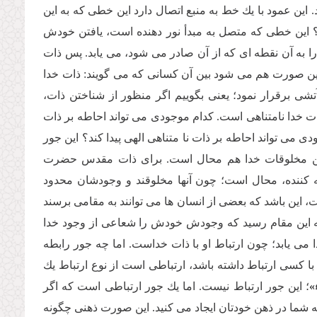
 تابد. این عمود با یك خط به منبع اتصال دارد این خطى كه به این
؟ این خطى كه متصل به مبدأ نور دهنده است، یافتن خودش
را به آن نقطه اى كه از آن صادر مى شود، مى یابد. پس ذات
این صورت هم مى شود بین آن كسانى كه مى گویند: ذات خدا
شى برقرار نمود؛ یعنى بگوییم اگر منظور از شناختن ذات،
ت خدا نامتناهى است. كدام موجودى مى تواند احاطه بر ذات
 مى تواند احاطه بر ذات نا متناهى الهى پیدا كند؟ این جور
رین مخلوقات خدا هم محال است. براى ذات مقدس حضرت
كننده، محال است؛ چون آنها مخلوقند و وجودشان محدود
ت، این باشد كه بعضى از انسان ها مى توانند به مقامى برسند
به این مقام رسید كه وجودش خودش را شعاعى از وجود خدا
مى یابد؛ چون ارتباط او با ذات خداست. اما چه جور رابطه
 با كسى ارتباط داشته باشد، ارتباطى است از نوع ارتباط یك
»
؛ این جور ارتباط نیست. اما یك جور ارتباطى است كه اگر
ه شما در ذهن خودتان ایجاد مى كنید. این صورت ذهنى چگونه