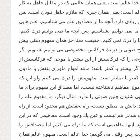
 خدا عالم است، یعنى همان عالمى كه در مقابل جاهل به كار
 عالم است؛ یعنى همان چیزى كه ملازم جاهل نبودن است. پس
 زیادى دارد. آنچه ما از مصادیق علم مى شناسیم، علم هایى
نمى توانیم بشناسیم. پس آنچه ما نمى توانیم درك كنیم،
ا را درك نمى كنیم. حقیقت معنا جز همان مفهوم ذهنى بیش
ج صوتى را در یك فركانس مخصوصى مى توانیم بشنویم. اگر
 موجى را كه فركانسش از این بیشتر یا موجى كه فركانسش از
ر بیشتر یا كمتر باشد؛ مانند امواج ماوراى بنفش یا مادون
ا كمتر یا بیشتر است. مفهومش را درك مى كنیم ولو این كه
وج. مفاهیم ناشناخته نیست، اما مصداق این مفهوم براى ما
ایى شنیدن چنین صوتى را ندارد. مثال دیگر، ما مفهوم علم را
د. دانش ما مطلق نیست، راه تحققش هم محدود است. از راه
 شدنى هم نیست و عین یك وجود است. مفاهیمى كه در این
 اینها مفاهیمى است كه ما درك مى كنیم اما مصداقش را
ت. پس وقتى مى گوییم: خدا عالم است، مفهوم عالم همان