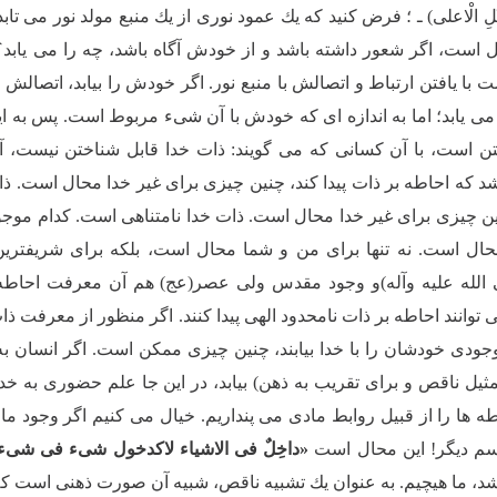
 الْمَثَلِ الْاعلى) ـ ؛ فرض كنید كه یك عمود نورى از یك منبع مولد نور مى
است، اگر شعور داشته باشد و از خودش آگاه باشد، چه را مى یابد
با یافتن ارتباط و اتصالش با منبع نور. اگر خودش را بیابد، اتصالش 
ى یابد؛ اما به اندازه اى كه خودش با آن شىء مربوط است. پس به 
ن است، با آن كسانى كه مى گویند: ذات خدا قابل شناختن نیست، آت
د كه احاطه بر ذات پیدا كند، چنین چیزى براى غیر خدا محال است. ذا
نین چیزى براى غیر خدا محال است. ذات خدا نامتناهى است. كدام موجودى
ال است. نه تنها براى من و شما محال است، بلكه براى شریفت
الله علیه وآله)و وجود مقدس ولى عصر(عج) هم آن معرفت احاطه 
توانند احاطه بر ذات نامحدود الهى پیدا كنند. اگر منظور از معرفت ذا
جودى خودشان را با خدا بیابند، چنین چیزى ممكن است. اگر انسان 
یل ناقص و براى تقریب به ذهن) بیابد، در این جا علم حضورى به خدا 
طه ها را از قبیل روابط مادى مى پنداریم. خیال مى كنیم اگر وجود ما
م دیگر! این محال است
«داخِلٌ فى الاشیاء لاكدخول شىء فى شىء
باشد، ما هیچیم. به عنوان یك تشبیه ناقص، شبیه آن صورت ذهنى است ك