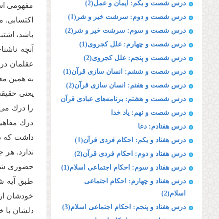
درس شصت و یکم: ایمان و عمل(2)
مفهومى است
درس شصت و دوم: سرشت خیر و شر(1)
اكتسابى. م
درس شصت و سوم: سرشت خیر و شر(2)
باشد، اشتب
درس شصت و چهارم: علل کجروی(1)
آنچه ناشن
درس شصت و پنجم: علل کجروی(2)
عقلمان درك
درس شصت و ششم: انسان سازی قرآن(1)
به همین مع
درس شصت و هفتم: انسان سازی قرآن(2)
یعنى حقیقت
درس شصت و هشتم: برنامه‌های عبادی قرآن
را درك مى 
درس شصت و نهم: یاد خدا
درك مفاهی
درس هفتادم: دعا
داشت كه ذ
درس هفتاد و یکم: احکام فردی قرآن(1)
ندارد. هر 
درس هفتاد و دوم: احکام فردی قرآن(2)
حضورى شناخ
درس هفتاد و سوم: احکام اجتماعی اسلام(1)
طبق آیه ش
درس هفتاد و چهارم: احکام اجتماعی
اسلام(2)
خودشان ارت
درس هفتاد و پنجم: احکام اجتماعی اسلام(3)
دلشان با خ