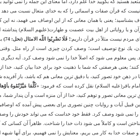
عبد هستید كه بگویید خدا علم دارد، اما معناى این جمله را نمى توانید ب
نیست كه قرآن صفات و اسمائى را كه به خداى متعال نسبت مى دهد و 
اف بشناسید؛ یعنى با همان معانى كه از این اوصاف مى فهمد، نه این ك
رآن و یا روایاتى از اهل بیت عصمت و طهارت(علیهم السلام) پنداشته ا
ى مردم نیست مثلاً در قرآن داریم:
؛ فَلَا نَضْرِبُوا اللّه الامثال (نحل: 74)
ب
ن، یك نوع توصیف است؛ وصف كردن چیزى است از راه مثل. وقتى خدا 
 پس معلوم مى شود كه اصلاً خدا را نمى شود وصف كرد. آیه دیگرى د
د؛ یعنى هرصفتى كه شما با ذهنیت خود براى خدا بیان كنید، خدا ا
ا در ذهن خود تصور كنید، با دقیق ترین معانى هم كه باشد، باز آفرید
 امام باقر(علیه السلام) نقل كرده است كه فرمود:
«كُلَّمَا مَیَّزْتُمُوهُ ب
ق ترین معانى تصور و توهم كنید، خدا از آن منزه است و آن پندار شم
ن قبیل آیات و روایات چنین تصورى براى بعضى پیش آمده كه اوصافى
را نمى شود وصف كرد. فقط خود خداست كه مى تواند خودش را وصف كن
اختن است و كاملاً مى شود ذات خدا را شناخت. ظاهراً آن كسانى كه گ
و صفات خدا به كار مى بریم، معنایش را نمى فهمیم، براى آنها شبه