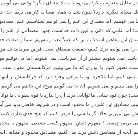
در مقابل معدوم به كرا مى رود یا به یك معناى دیگر؟ وقتى مى گوییم
یك معناى دیگرى دارد؟ بدون شك به همان معنا به كار مى بریم. خدا
ا مى فهمیم؛ اما مصداق این علم را نمى توانیم بشناسیم. علم، مصادیق
 اما علمى كه ذاتى و عین ذات خداست، چنین مصداقى از علم را ما 
ق این مفاهیم است؛ نه این كه اصلاً معنا و مفهوم اسما و صفات خد
 را نمى توانیم درك كنیم، حقیقت مصداق است. فرض بفرمایید یك مو
 باشد، نمى شنویم. بیشتر از آن هم باشد، نمى شنویم. اما مى توانیم
ست، تصور كنیم. یا انوارى كه ما مى بینیم، فركانسشان معین است. اگ
نمى كنیم. اما بالاخره نور یا موجى وجود دارد كه فركانسش از اینه
نمى بینیم و نمى شنویم. آن جا مى گوییم موج، این جا هم مى گوییم م
ت؛ چون قوه بینایى ما توانایى درك آن را ندارد یا قوه شنوایى ما توان
م. مصادیق این علم در ما محدود است و در شرایط خاصى پدید مى آی
مى آموزیم. حالا اگر دانشى را فرض كنیم كه هیچ حدى ندارد، كسب
مى بریم، چیست؟ مفهوم دانش، مفهوم كسب نشدنى، مفهوم نا محدود.
. آنچه از مصادیق دانش درك مى كنیم، مصادیق محدود و متناهى اس