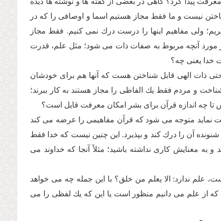
رفت پیدا كرد؟ گاهى در بعضى از گفته ها و نوشته ها دیده
شناختن نیست و ما فقط مجاز هستیم اسما و اوصافى را كه در
ریم؛ ولى مفاهیم اینها را درست درك نمى كنیم. فقط مجاز
 مورد آنچه مربوط به صفات ذات مى شود؛ مثل علم، قدرت
ت خدا یعنى چه؟
حتى ذات الهى قابل شناختن هست كه آنها هم براى خودشان
 شناخت و مردم فقط یك الفاظى را مجاز هستند به كار ببرند؛
پس تا چه اندازه قرآن براى بشر امكان معرفت قایل است؟
ت نماید متوجه مى شود كه قرآن مفاهیمى را عرضه مى كند
شنونده آن را درك كند و بپذیرد. این چنین نیست كه خدا فقط
د و به معنایش كارى نداشته باشید؛ مثلاً آنجا كه خداوند مى
، علم ندارد: الا یعلم من خلق؟ با این جمله چه مى خواهد
ى كه از علم مى دانیم منظور است یا این كه یك لفظى را مى