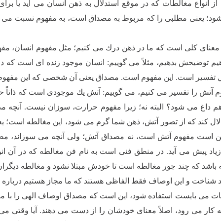
از انواع مغالطات كه در موقع استدلال به ذهن انسان مى آید یا بر
ود؛ یعنى مطلبى را كه مربوط به مصداق است، به مفهوم نسبت مى د
معناى كلى است كه ما در ذهن درك مى كنیم؛ مثل مفهوم انسان، مفهو
یم توضیحش بدهیم، مثلاً مى گوییم: انسان موجود زنده اى است كه د
 تفسیر است. این مفهوم است. مصداق یعنى آن شخصى كه این مفهوم 
 آتش را تفسیر مى كنیم، مى گوییم: آتش یك موجودى است كه ذاتاً حر
 هم داغ مى شود؟ البته نه؛ زیرا مفهوم حرارت، سوزان نیست. آنچه
ل كند كه از تصور آتش، ذهن شما گرم مى شود، این مغالطه است؛ یعن
هن است مفهوم آتش است، نه مصداق آتش؛ ولى آنچه مى سوزاند، مصد
زیاد پیش مى آید. در منطق فنى است به نام فن مغالطه كه در آن ان
 باشد كه چند جور مغالطه است تا خودش مبتلا نشود و مغالطه دیگران 
 شناخت و این اوصاف فقط الفاظى هستند كه ما مجاز هستیم درباره خدا ب
یات مى بایست استفاده شود، این است كه مصداق اوصاف الهى را با مف
ه كار مى رود، اصلاً معناى خودشان را از دست مى دهند. آیا وقتى مى