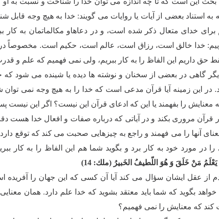
حث این است كه تا چه اندازه مى توان خدا را شناخت و نسبت به او مع
به استناد بعضى از آیات یا روایات مى گویند: خدا به هیچ وجه قابل 
براى خداى متعال ذكر شده است، و در دعاهاو مكالماتمان به كار بب
ییم: خدا خالق است، رزاق است، عالم است، حكیم است. مخصوصاً در
ط حق داریم این الفاظ را به كار ببریم، ولى نمى فهمیم كه علم و قدر
ر گاهى در بعضى از سخنان و نوشته ها دیده یا شینده مى شود كه 
ند. در این زمینه آیا قرآن مدعى است كه خدا را به هیچ وجه نمى توان
ه معنایش را بفهمند یا این كه ادعاى قرآن این نیست؟ اگر این نیست 
قرآن مرورى بكند و در آیاتى كه درباره صفات و افعال خدا هست دق
ناى آنها را مى فهمند و راجع به چیزهایى صحبت مى كند كه توقع دارد 
را در مورد خود به كار برد و بگوید شما هم این الفاظ را به كار ببری
ا یَعْلَمُ مَنْ خَلَقَ وَ هُوَ اللّطیفُ الخَبیرُ (ملك: 14)
 از عقل ایشان سؤال مى كند آیا آن كسى كه این جهان را آفریده است
خواهد بگوید كه شما باید معتقد بشوید كه خدا علم دارد. همان معنای
ت كند كه معنایش را نمى فهمیم؟