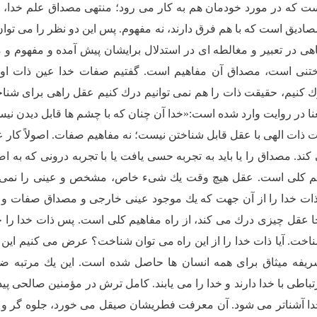
 كه در مورد خودمان هم به كار مى رود؛ منتهى مصداق علم خدا، ع
صادیق است كه با هم فرق دارند، نه مفهوم. پس این دو نظر را مى توان 
اهى در تعبیر و مغالطه اى در استدلال برایشان پیش آمده و مفهوم و م
اختنى است، مصداق آن مفاهیم است. گفتیم صفات خدا عین ذات او
 كنیم، حقیقت ذات را هم نمى توانیم درك كنیم عقل راهى براى شنا
نا در روایت وارد شده است:«خدا آن چنان كه با چشم ها قابل دیدن ن
 ذات الهى با عقل قابل شناختن نیست؛ نه مفاهیم صفات. اصولاً كار
كند. مصداق را یا باید به تجربه حسى یافت یا با تجربه درونى كه 
م كلى است. عقل هیچ وقت یك شىء خاص، مشخص و عینى را نمى شناس
ات خدا را از آن جهت كه یك موجود عینى خارجى و مصداق صفات و ا
جا عقل چیزى درك مى كند، از راه مفاهیم كلى است. پس ذات خدا را 
ت. آیا ذات خدا را از این راه مى توان شناخت؟ عرض مى كنیم این
ریفه میثاق براى همه انسان ها حاصل شده است. این یك مرتبه 
باطى با خدا دارند و خدا را مى یابند. كامل ترش در مؤمنین صالحى پ
دا آشناتر مى شود. آن معرفت فطریشان صیقل مى خورد، جلوه گر و تا