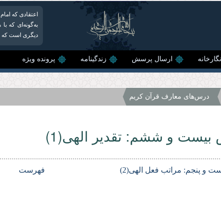
اعتقادى كه امام 
به‌گونه‌ای که با
دیگرى است که در 
گارخانه
ارسال پرسش
زندگینامه
پرونده ویژه
درس‌هاى معارف قرآن كریم
بیست و ششم: تقدیر الهی(1)
ت و پنجم: مراتب فعل الهی(2)
فهرست