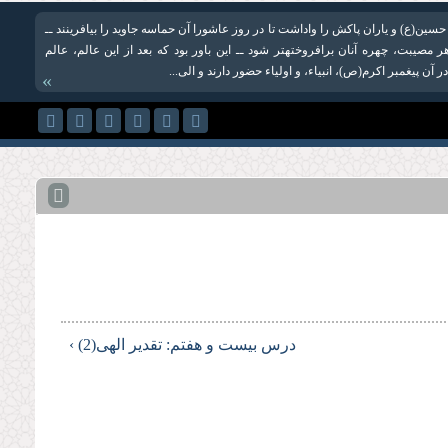
حسین(ع) و یاران پاکش را واداشت تا در روز عاشورا آن حماسه جاوید را بیافرینند ــ
 هر مصیبت، چهره آنان برافروخته‏تر شود ــ این باور بود كه بعد از این عالم، عالم
آن پیغمبر اكرم(ص)، انبیاء، و اولیاء حضور دارند و الى‌...
»
درس بیست و هفتم: تقدیر الهی(2) ›