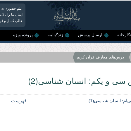
علم حضوری به خ
ایمان ما را بال
عالی کمال و قرب
گارخانه
ارسال پرسش
زندگینامه
پرونده ویژه
درس‌هاى معارف قرآن كریم
سی و یکم: انسان شناسی(2)
ام: انسان شناسی(1)
فهرست