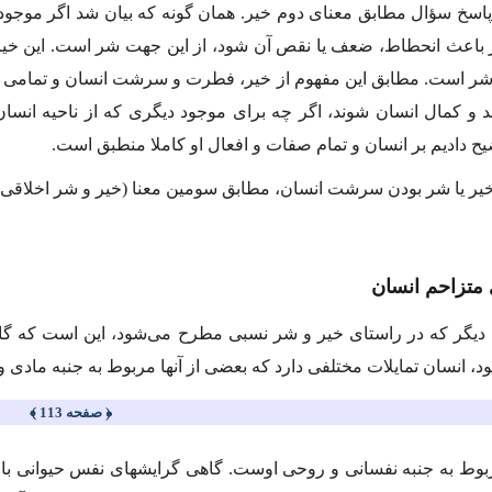
اسخ سؤال مطابق معناى دوم خیر. همان گونه كه بیان شد اگر موجو
باعث انحطاط، ضعف یا نقص آن شود، از این جهت شر است. این خیر 
شر است. مطابق این مفهوم از خیر، فطرت و سرشت انسان و تمامى قوا
 كمال انسان شوند، اگر چه براى موجود دیگرى كه از ناحیه انسان 
ح دادیم بر انسان و تمام صفات و افعال او كاملا منطبق است.
یر یا شر بودن سرشت انسان، مطابق سومین معنا (خیر و شر اخلاقى)
متزاحم انسان
یگر كه در راستاى خیر و شر نسبى مطرح مى‌شود، این است كه گاه
ود، انسان تمایلات مختلفى دارد كه بعضى از آنها مربوط به جنبه مادى 
﴿ صفحه 113 ﴾
بوط به جنبه نفسانى و روحى اوست. گاهى گرایشهاى نفس حیوانى با گر