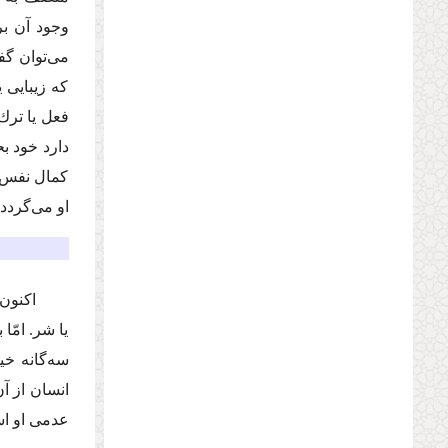
وجود آن بر
مى‌توان گف
كه زیبایى 
فعل یا ترك
دارد خود ب
كمال نفس ا
او مى‌گردد
اكنون ب
یا شر. امّ
سه‌گانه خ
انسان از آ
عدمى او ا