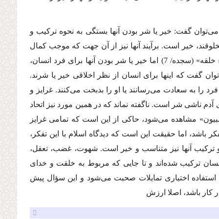
ى‌توان گفت: خیر یا شر بودن آنها بستگى به نحوه تركیب و
مخلوقند، خیر است. برآیند آنها نیز از آن جهت كه موجب كمال
آدمى مى‌شود و به خداى متعال منسوب است خیر است، زیرا «احسن كل شىء خلقه» (سجده/ 7) اما خیر یا شر بودن آنها براى فرد انسان،
‌توان گفت كه اینها براى انسان از نظر اخلاقى خیر یا شرند.
رد را به سعادت مى‌رسانند یا او را بدبخت مى‌كنند. غرایز و
 آدم ناشى شر است. ناگفته نماند كه در همین مورد نیز اتحاد
لبیون» مشاهده مى‌شود، حاكى از این است كه تمامى غرایز
كر باشد، اما حقیقت این است كه دیدگاه اسلام با این تفكر،
تركیب آنها نیز متناسب و خیر است. شهوت، غضب، تعقل،
نسان تركیب شده‌اند و تا جایى كه مربوط به خلقت و خداى
استفاده اختیارى تمایلات صحبت مى‌شود و این سؤال پیش
 در كار باشد، اصلا ارزش