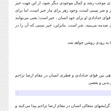
دى موجب رشد و كمال موجودى دیگر شود، از این جهت خیر
و شر نسبى است، وجود زهر براى مار خیر است، اما براى
ى خدادادى او براى خود انسان ، خیر است؛ یعنى مى‌توانند
صدمه مى‌بیند، شر است. بنابراین، خیر نسبى كه آن را در
 به زودى روشن خواهد شد.
ى بین قواى خدادادى و فطرى انسان در مقام ارضا تزاحم
و بدنى و بعضى
ایشهاى متعالى انسان در مقام ارضا تزاحم پیدا مى‌كنند و