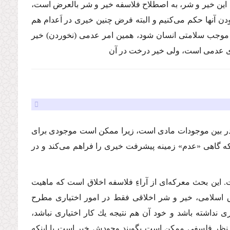
د. این خیر و شر، به اصطلاح فلاسفه خیر و شر بالعرض است،
ن آنها حكم مى‌كنیم و البته فرض چنین خیرى در اَعدام هم
 موجب سلامتى انسان شود، همین امر عدمى (نخوردن) خیر
مرى عدمى است، ولى خیر درخت در آن
ر بین موجودات مادى است، زیرا ممكن است موجودى براى
ه گاهى «عدم» زمینه پیشرفت خیرى را فراهم مى‌كند و در
این بحث معركه‌اى از آراءِ فلاسفه اخلاق است كه ماهیت
سلامى، خیر و شر اخلاقى فقط در امور اختیارى مطرح
ى نداشته باشد و خود آن هم نتیجه یك كار اختیارى نباشد،
ز نظر فلسفى ممكن است بگویند وجودش خیر است یا اینكه