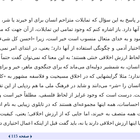
اسخ به این سؤال كه تمایلات متزاحم انسان براى او خیرند یا شر، م
آنها دارد. باز اشاره كنم كه وجود تمامى این تمایلات، از آن جهت كه 
ختیار آدمى و چگونگى استفاده از آنها دارد؛ یعنى، در ابتداى امر نمى
 لحاظ ارزش اخلاقى خنثى هستند؛ به این معنا كه نمى‌توان گفت حتماً ف
 انسان، به شمشیر دولبه‌اى مى‌ماند كه براى جنگجوى ماهر، خیر و براى
دارد؛ مثلا گرایشهایى كه در اخلاق مسیحیت و فلاسفه مشهور به «ك
انسان را «شر» مى‌دانند و شاید در فرهنگ ملى ما هم ردپایى از این تف
ت. درست است كه وجود غرایز از لحاظ فلسفى، مطلقاً خیر است و 
ساسات، همه اینها مجموعه‌اى هستند كه در تابلوى زیبایى به نام ا
همه متصف به خیرند، اما جایى كه از ارزش اخلاقى؛ یعنى، كیفیت 
یا اینها ارزش اخلاقى دارند یا نه، باید گفت قبل از اینكه اعمال اختیارى
﴿ صفحه 115 ﴾