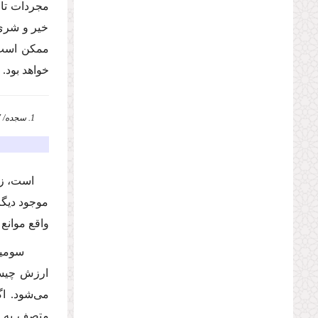
مجردات تام
خیر و شرى 
ممكن است؛
خواهد بود.
1. سجده/ 7.
است، زی
موجود دیگر
واقع موانع
سومین ك
ارزش چیست
مى‌شود. اگ
متصف به ا