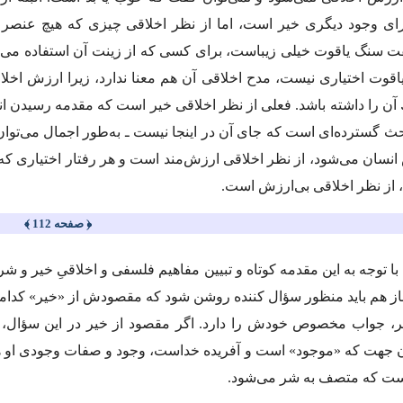
اى وجود دیگرى خیر است، اما از نظر اخلاقى چیزى كه هیچ عنصر اخت
ت سنگ یاقوت خیلى زیباست، براى كسى كه از زینت آن استفاده مى‌كن
یاقوت اختیارى نیست، مدح اخلاقى آن هم معنا ندارد، زیرا ارزش اخ
 آن را داشته باشد. فعلى از نظر اخلاقى خیر است كه مقدمه رسیدن ا
حث گسترده‌اى است كه جاى آن در اینجا نیست ـ به‌طور اجمال مى‌تو
نسان مى‌شود، از نظر اخلاقى ارزش‌مند است و هر رفتار اختیارى ك
، از نظر اخلاقى بى‌ارزش است.
﴿ صفحه 112 ﴾
ا توجه به این مقدمه كوتاه و تبیین مفاهیم فلسفى و اخلاقىِ خیر و 
ا باز هم باید منظور سؤال كننده روشن شود كه مقصودش از «خیر» كدام
یر، جواب مخصوص خودش را دارد. اگر مقصود از خیر در این سؤا
ن جهت كه «موجود» است و آفریده خداست، وجود و صفات وجودى او همه
ست كه متصف به شر مى‌شود.