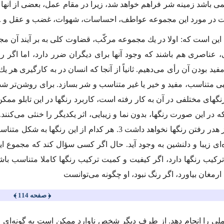
مى باشد زمینه شر فراهم خواهد شد، زیرا در مقام عمل، بعضى از آنها 
در مورد این مجموعه عواطف، احساسات، شهوات، غضب و عقل و ... چی
ن است كه: اولا در یك مجموعه مركّب، قضاوت كلى به بر آیند آن مج
عناصرى هم باشند كه وجود آنها براى دیگران ضرر دارد، اما اگر ر
ید بودن آن رأى مى‌دهیم. ثانیاً از آنجا كه انسان در به كارگیرى هر ی
كیبى متناسب، مفید و خیر یا غیر متناسب و شر بسازد. براى روشن‌تر ش
نتیجه‌اى جز هدر رفتن رنگها نخواهد داشت 3. هر كدام
ه‌اى زیبا و دلنشین به وجود آید. حال اگر كسى سؤال كند كه مجموع ا
ركیب رنگها دارد، اگر كیفیت و كمیت تركیب رنگها كاملا متناسب با
ه ارمغان بیاورد، اگر رنگ نبود، او چگونه مى‌توانست
﴿ صفحه 114 ﴾
لى را انجام دهد. از طرف دیگر شخص ناوارد ممكن است به گونه‌اى رنگ