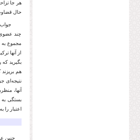
هر جا تزاح
حال قضاوت 
جواب ای
چند عضوى، 
مجموع به مف
از آنها تر
آنها، منظر
بستگى به ت
اعتبار را ب
چنین عم