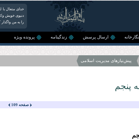
خدای متعال با 
دنیوی خویش وکیل
را به من واگذار کنید
گارخانه
ارسال پرسش
زندگینامه
پرونده ویژه
پیش‌نیازهاى مدیریت اسلامى
 پنجم
﴿ صفحه 109 ﴾
جم