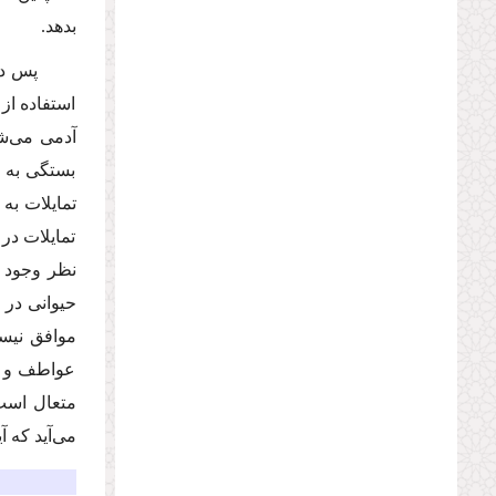
بدهد.
پس در پ
استفاده از 
بستگى به ا
تمایلات به
تمایلات در
نظر وجود ن
حیوانى در 
موافق نیس
عواطف و اح
متعال است 
مى‌آید كه آ