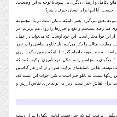
مانع تكامل و ارضاى دیگرى مى‌شود. با توجه به این وضعیت،
ست، آیا اینها براى انسان خیرند یا شر؟
موعه تعلق مى‌گیرد؛ یعنى، اینكه ممكن است در یك مجموعه
وى هم رفته بسنجیم و نفع و ضررها را روى هم بریزیم، در
ك از این قوا مختار است، این خود اوست كه مى‌تواند در عمل،
دن مطلب، مثالى را ذكر مى‌كنم: یك تابلوى نقاشى را در نظر
بگیرید كه رنگهاى مختلفى در آن به كار رفته است، كاربرد رنگها در این تابلو ممكن است به چند صورت انجام گیرد: 1. اینكه چندین رنگ را روى
هم بریزند كه در این صورت رنگها، بدون نما و زیبایى، اثر یكدیگر را خنثى مى‌كنند. 2. رنگهاى نامتجانس را به شكل نفرت‌آمیزى تركیب كنند كه
 از این رنگها به شكل متناسب توسط نقاش باسلیقه‌اى تركیب شود و از كنار هم گذاشتن
ین رنگها نسبت به تابلو خیر است یا شر، جواب این است كه:
شد، براى نقاش خیر است، زیرا مى‌تواند براى نقاش ارزش و
ها را تركیب كند كه حتى قیمت اولیه رنگها را نیز از دست