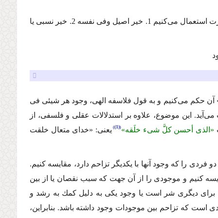
حاصل سخن درباره خیر و شر این است كه ما مفهوم خیر را تقریباً به سه صورت استعمال مى‌كنیم 1. خیر اصیل وفى نفسه 2. خیر نسبى یا
د
» آن حكم مى‌كنیم و به قول فلاسفه الهى، وجود هر شیئى فى
ى‌آید. این موضوع، علاوه بر استدلالات عقلى و فلسفى، از
(1)
ت
«الذی أحسن كلَّ شیء خلَقه»
یعنى: «خداى متعال خلقت
فردى را كه وجود آنها با یكدیگر تزاحم دارد، مقایسه كنیم.
قایسه كنیم و موجودى را از آن جهت كه سبب نقصان یا از بین
 براى دیگرى شر است یا وجود یكى به دلیل كمك به رشد و
 است كه تزاحم بین موجودات وجود داشته باشد. بنابراین،