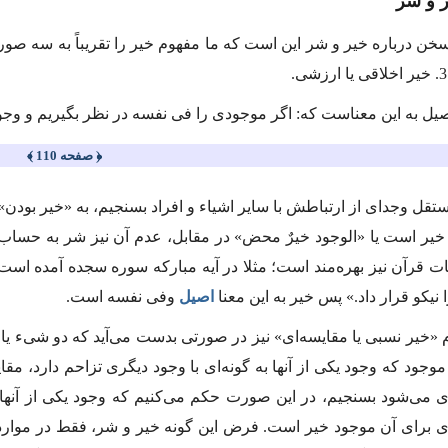
ر و شر
ل به این معناست كه: اگر موجودى را فى نفسه در نظر بگیریم و وجو
﴿ صفحه 110 ﴾
ستقل وجداى از ارتباطش با سایر اشیاء و افراد بسنجیم، به «خیر بودن
یر است یا «الوجود خیرٌ محض» در مقابل، عدم آن نیز شر به حساب م
یات قرآن نیز بهره‌مند است؛ مثلا در آیه مباركه سوره سجده آمده اس
نیكو قرار داد.» پس خیر به این معنا
اصیل
وفى نفسه است.
خیر نسبى یا مقایسه‌اى» نیز در صورتى بدست مى‌آید كه دو شىء یا دو 
 موجود كه وجود یكى از آنها به گونه‌اى با وجود دیگرى تزاحم دارد، م
 مى‌شود بسنجیم، در این صورت حكم مى‌كنیم كه وجود یكى از آنها
 براى آن موجود خیر است. فرض این گونه خیر و شر، فقط در مواردى