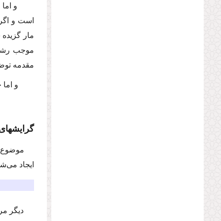
و اما پ
است و اگر 
مار گزیده 
موجب رشد و
مقدمه توضی
و اما خ
گرایشهاى 
موضوع د
ایجاد مى‌ش
دیگر مر