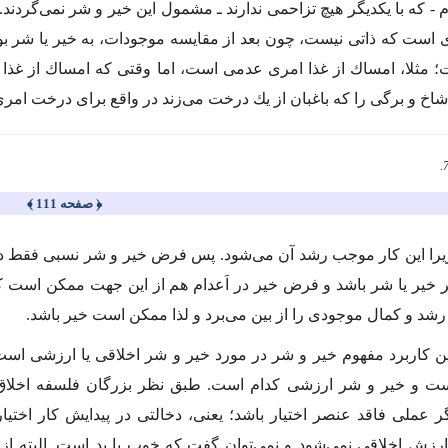
 - كه با یكدیگر هیچ تزاحمى ندارند ـ مشمول این خیر و شر نمى‌گردن
است كه ذاتى نیست، چون بعد از مقایسه موجودات، به خیر یا شر بود
 مثلا، امساك از غذا امرى عدمى است، اما وقتى كه امساك از غذا
 شاخ و برگى را كه باغبان از یك درخت مى‌زند در واقع براى درخت ا
﴿ صفحه 111 ﴾
را این كار موجب رشد آن مى‌شود. پس فرض خیر و شر نسبى فقط د
 خیر یا شر باشد و فرض خیر در اَعدام هم از این جهت ممكن است ك
 رشد و كمال موجودى را از بین مى‌برد و لذا ممكن است خیر باشد.
اربرد مفهوم خیر و شر در مورد خیر و شر اخلاقى یا ارزشى است. 
 و خیر و شر ارزشى كدام است. طبق نظر بزرگان فلسفه اخلاق ا
ر عملى فاقد عنصر اختیار باشد؛ یعنى، دخالتى در پیدایش كار اختیار
رزش اخلاقى نمى‌شود و نمى‌توان گفت كه خوب یا بد است. البته ا