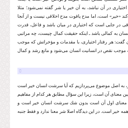
یارى در آن نباشد، به آن خیر یا شر گفته نمى‌شود؛ مثلا
د «خیر» است، اما مدح یاقوت مدح اخلاقى نیست و از آنجا
لاقى در جایى است كه اختیارى در میان باشد و فاعل، قدرت
نسان به كمالى باشد ـ اینكه حقیقت كمال چیست، چه مراتبى
ان گفت: هر رفتار اختیارى، با مقدمات و مؤخراتش كه موجب
ه موجب نقص در انسانیت انسان مى‌شود و مانع رشد و كمال
شر، به اصل موضوع مى‌پردازیم كه آیا سرشت انسان خیر است
ین معناى آن است، زیرا این سؤال مطابق هر كدام از مفاهیم
ل، معناى اول آن است بدون شك سرشت انسان خیر است و
 خیر است. در این دیدگاه اصلا شر معنا ندارد و فقط جنبه