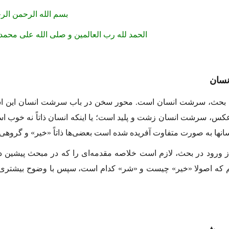
بسم الله الرحمن الر
الحمد لله رب العالمین و صلى الله على محمد
سان
بحث، سرشت انسان است. محور سخن در باب سرشت انسان این است 
كس، سرشت انسان زشت و پلید است؛ یا اینكه انسان ذاتاً نه خوب است 
ها به صورت متفاوت آفریده شده است بعضى‌ها ذاتاً «خیر» و گروهى دی
ورود در بحث، لازم است خلاصه مقدمه‌اى را كه در مبحث پیشین درب
 كه اصولا «خیر» چیست و «شر» كدام است، سپس با وضوح بیشترى به