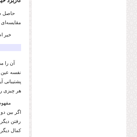
كاربرد خی
مقایسه‌اى 3. خیر اخلاقى یا ارزشى.
خیر اصی
آن را م
نفسه عین خ
پشتیبانى آ
هر چیزى را 
مفهوم «
اگر بین دو
رفتن دیگرى
كمال دیگرى