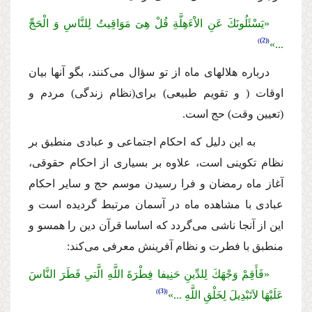
«یَسْئَلُونَكَ عَنِ الاْءَهِلَّةِ قُلْ هِىَ مَوَاقِیتُ لِلنَّاسِ وَ الْحَجِّ
(2)
...»
درباره هلالهاى ماه از تو سؤال مى‌كنند، بگو آنها بیان
اوقات ( و تقویم طبیعى) براى(نظام زندگى) مردم و
(تعیین وقت) حج است.
به این دلیل كه احكام اجتماعى و عبادى منطبق بر
نظام تكوینى است، علاوه بر بسیارى از احكام حقوقى،
آغاز ماه رمضان و فرا رسیدن موسم حج و سایر احكام
عبادى با مشاهده ماه در آسمان مرتبط گردیده است و
این از آنجا ناشى مى‌گردد كه اساسا قرآن دین را همسو و
منطبق با فطرت و نظام آفرینش معرفى مى‌كند:
«فَأَقِمْ وَجْهَكَ لِلدِّینِ حَنِیفا فِطْرَةَ اللَّهِ الَّتىِ فَطَرَ النَّاسَ
(3)
عَلَیْهَا لاَتَبْدِیلَ لِخَلْقِ اللَّهِ ...»