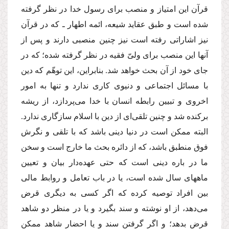
قرآن این امتیاز و منصب براى رسول خدا در نظر گرفته
شده است و طبق عقاید شیعه، ائمه اطهار ـ كه در قرآن
نیز اشاراتى رفته است نیز چنین منصبى دارند و پس از
آنها این منصب براى ولىّ فقیه در نظر گرفته شده؛ كه در
جاى خود از آن بحث خواهد شد. بنابراین، این توهّم كه دین
با مسائل اجتماعى و دنیوى كارى ندارد و تنها به امور
اخروى و تبیین رابطه انسان با خدا مى‌پردازد، از ریشه
بركنده شد و چنین تلقى‌اى از دین با اسلام سازگارى ندارد.
البته ممكن است در دنیا دینى باشد كه با تلقى و نگرش
فوق منطبق باشد، كه از دائره بحث ما خارج است و سخن
ما در باره دینى است كه حتى عهده‌دار بیان و تعیین
ماههاى سال شده است، یا در باب تعامل و روابط مالى
بین افراد توصیه كرده كه اگر كسى به دیگرى قرض
مى‌دهد، از او نوشته و سند بگیرد و یا در منظر دو شاهد
قرض بدهد؛ و اگر گرفتن سند و یا احضار شاهد ممكن