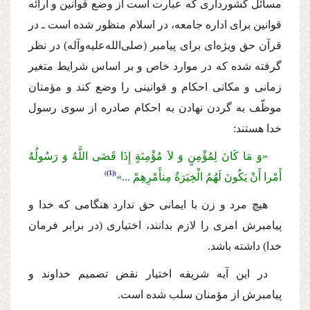
مسائل كشوردارى كه عبارت است از وضع قوانین و ارائه
قوانین براى اداره جامعه، در اسلام منظور شده است ـ در
قرآن حق ویژه‌اى براى پیامبر
(صلى‌الله‌علیه‌و‌آله)
در نظر
گرفته شده كه در موارد خاص و بر اساس شرایط متغیر
زمانى و مكانى احكام و قوانینى را وضع كند و مؤمنان
موظّف به گردن نهادن به احكام صادره از سوى رسول
خدا هستند:
«وَ مَا كَانَ لِمُؤْمِنٍ وَ لاَ مُؤْمِنَةٍ إِذَا قَضَى اللَّهُ وَ رَسُولُهُ
(1)
أَمْرا أَنْ یَكُونَ لَهُمُ الْخِیَرَةُ مِنأَمْرِهِمْ ...»
هیچ مرد و زن با ایمانى حق ندارد هنگامى كه خدا و
پیامبرش امرى را لازم بدانند، اختیارى (در برابر فرمان
خدا) داشته ‌باشد.
در این آیه شریفه اختیار نقض تصمیم خداوند و
پیامبرش از مؤمنان سلب شده است.