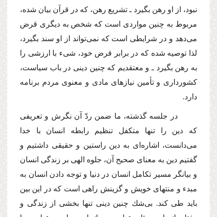
نبود، از او رهن بگیرد ـ تشریع رهن، كه در قرآن بیان شده،
مربوط به چنین مواردى است كه شخص به دیگرى قرض
مى‌دهد و در شرایطى است كه نمى‌تواند از او سند بگیرد،
لذا توصیه شده كه در برابر قرض خود، شى‌ء با ارزشى را
به رهن بگیرد ـ و معتقدیم كه چنین دینى در باب سیاست،
كشوردارى و تأمین نیازهاى مادى و معنوى مردم برنامه
دارد.
در جلسه گذشته، ما ضمن ردّ آن نگرش و تعریفى
كه دین را تنها متكفل تنظیم رابطه انسان با خدا
مى‌دانست، اشاره‌اى به دین راستین و حقیقى داشتیم و
گفتیم دین به معناى صحیح آن، جلوه الهى بر زندگى انسان
و بیانگر مسیر تكامل انسان در دنیا و توجه دادن انسان به
مبدء و منتهاى خویش و گزینش راهى است كه در این بین
باید طى كند. بى‌شك چنین دینى تنها بخشى از زندگى و