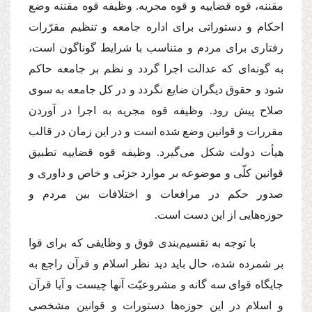
مقننه، قوه قضاییه و قوه مجریه. وظیفه قوه مقننه وضع
احكام و دستوراتى براى اداره جامعه و تنظیم مقرّرات
رفتارى براى مردم و متناسب با شرایط گوناگون است،
به گونه‌اى كه عدالت اجرا گردد و نظم بر جامعه حاكم
شود و حقوق دیگران ضایع نگردد و در كل جامعه به سوى
صلاح پیش رود. وظیفه قوه مجریه به اجرا در آوردن
مقررات و قوانین وضع شده است و در این زمان در قالب
هیأت دولت شكل مى‌گیرد. وظیفه قوه قضاییه تطبیق
قوانین كلّى و موضوعه بر موارد جزئى و خاص و داورى و
صدور حكم در مرافعات و اختلافات بین مردم و
حوزه‌هایى از این دست است.
با توجه به تقسیم‌بندى فوق و وظایفى كه براى قوا
بر شمرده شده، حال باید دید نظر اسلام و قرآن راجع به
جایگاه قواى سه گانه و مشروعیّت آنها چیست و آیا قرآن
و اسلام در این حوزه‌ها دستورات و قوانین مشخصى