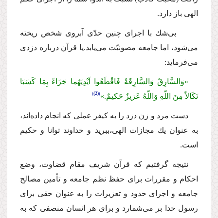
الهى باز دارد.
بى‌شك با اجراى چنین حدّى آبروى شخص ریخته
مى‌شود، اما جامعه مصونیّت مى‌یابد.یا قرآن درباره دزدى
مى‌فرماید:
«وَالسَّارِقُ وَالسَّارِقَةُ فَاقْطَعُوا اَیْدِیَهُما جَزَاءً بِمَا كَسَبَا
(2)
نَكَالاً مِنَ اللّهِ وَاللّهُ عَزیزٌ حَكیمٌ.»
دست مرد و زن دزد را به كیفر عملى كه انجام داده‌اند،
به عنوان یك مجازات الهى،ببرید و خداوند توانا و حكیم
است.
نتیجه گرفتیم كه قرآن شریف مقام قضاوت، وضع
احكام و مقررات براى حفظ نظم جامعه و تأمین مصالح
جامعه و اجراى حدود و تعزیرات را به عنوان حقى براى
رسول خدا بر مى‌شمارد و براى هر انسان منصفى كه به