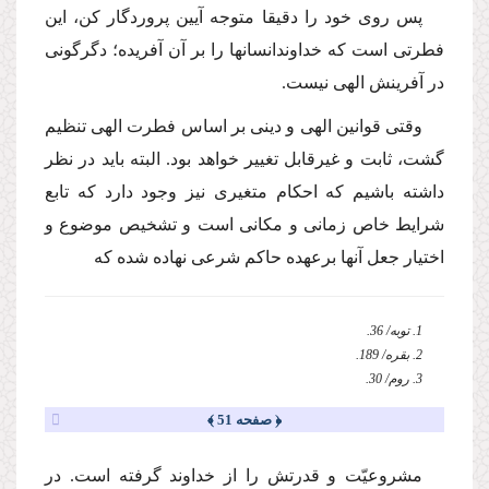
پس روى خود را دقیقا متوجه آیین پروردگار كن، این
فطرتى است كه خداوندانسانها را بر آن آفریده؛ دگرگونى
در آفرینش الهى نیست.
وقتى قوانین الهى و دینى بر اساس فطرت الهى تنظیم
گشت، ثابت و غیرقابل تغییر خواهد بود. البته باید در نظر
داشته باشیم كه احكام متغیرى نیز وجود دارد كه تابع
شرایط خاص زمانى و مكانى است و تشخیص موضوع و
اختیار جعل آنها برعهده حاكم شرعى نهاده شده كه
1. توبه/ 36.
2. بقره/ 189.
3. روم/ 30.
﴿ صفحه 51 ﴾
مشروعیّت و قدرتش را از خداوند گرفته است. در