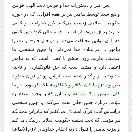
پس غیر از دستورات خدا و قوانین ثابت الهى، قوانین
وضع شده توسط پیامبر نیز بر همه افرادى كه در حوزه
حكومت اسلامى زیست مى‌كنند لازم‌الاجراست و كسى
حق ندارد از پذیرش آن قوانین شانه خالى كند؛ چون كسى
كه با آن قوانین مخالفت مى‌كند از دو حال خارج نیست: یا
پیامبر را فرستاده خدا نمى‌داند، با چنین شخصى ما
صحبتى نداریم. روى سخن با كسى است كه به پیامبر
اعتقاد دارد و معتقد است كه حق قانونگذارى از ناحیه
خداوند به او واگذار شده است، از این رو در قرآن خداوند
نفرموده: (
و ما كان لكافر و لا كافرة
)، بلكه فرموده:
«و ما
كان لمؤمن و لا مؤمنة»
و یا این كه با وجود اعتقاد به
نبوّت، درباره چنین حقّى بحث مى‌كند؛ با چنین شخصى
براساس آیات قرآن استدلال مى‌كنیم كه بنابراین هچنانكه
هر مؤمنى كه تحت سلطه حكومت اسلامى زندگى مى‌كند
و نبوّت پیامبر را قبول دارد، احكام خداوند را لازم الاطاعه