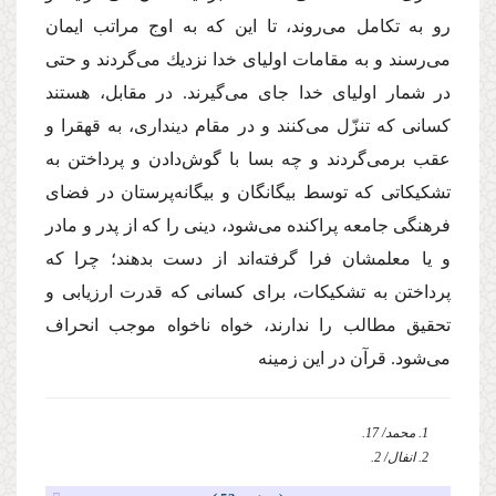
رو به تكامل مى‌روند، تا این كه به اوج مراتب ایمان
مى‌رسند و به مقامات اولیاى خدا نزدیك مى‌گردند و حتى
در شمار اولیاى خدا جاى مى‌گیرند. در مقابل، هستند
كسانى كه تنزّل مى‌كنند و در مقام دیندارى، به قهقرا و
عقب برمى‌گردند و چه بسا با گوش‌دادن و پرداختن به
تشكیكاتى كه توسط بیگانگان و بیگانه‌پرستان در فضاى
فرهنگى جامعه پراكنده مى‌شود، دینى را كه از پدر و مادر
و یا معلمشان فرا گرفته‌اند از دست بدهند؛ چرا كه
پرداختن به تشكیكات، براى كسانى كه قدرت ارزیابى و
تحقیق مطالب را ندارند، خواه ناخواه موجب انحراف
مى‌شود. قرآن در این زمینه
1. محمد/ 17.
2. انفال/ 2.