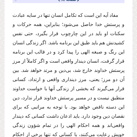
مفاد آیه این است كه تكامل انسان تنها در سایه عبادت
و پرستش خدا حاصل مى‌شود؛ بنابراین، همه حركات و
سكنات او باید در این چارچوب قرار بگیرد، حتى نفس
كشیدنش هم باید طبق این برنامه باشد. اگر زندگى انسان
این رنگ و صبغه الهى را پیدا كرد و در قالب این برنامه
قرار گرفت، انسان دیندار واقعى است و اگر كاملاً از مرز
پرستش خداوند خارج شد، بى‌دین و مرتد خواهد شد. بین
آن دو مرز؛ یعنى، مرز دیندارى واقعى و ارتداد، كسانى
قرار مى‌گیرند كه بخشى از زندگى آنها با خواست خداوند
منطبق نیست و در مسیر پرستش خداوند قرار ندارد، دین
این دسته ناقص خواهد بود. با توجه به مراتبى كه براى
نقصان دین وجود دارد. باید اذعان داشت كسانى كه دیندار
واقعى‌اند و همه احكام الهى را در تمام شؤون زندگى
خویش رعایت مى‌كنند، با كسانى كه تنها برخى از احكام