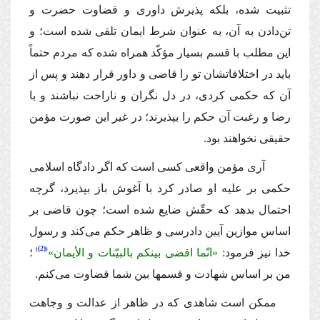
تثبیت شده، بلكه پذیرش داورى و قضاوت حضرت و
تن‌دادن به آن، به عنوان شرط ایمان تلقى شده است؛ و
این مطلب با قسم بسیار مؤكّد همراه شده كه مردم حتماً
باید در اختلافاتشان تو را قاضى و داور قرار دهند و پس از
آن كه حكمى كردى، در دل نگران و ناراحت نباشند و با
رضا و رغبت آن حكم را بپذیرند؛ در غیر این صورت مؤمن
حقیقى نخواهند بود.
آرى مؤمن واقعى كسى است كه اگر دادگاه اسلامى
حكمى بر علیه او صادر كرد با آغوش باز بپذیرد، گرچه
احتمال بدهد كه حقّش ضایع شده است؛ چون قاضى بر
اساس موازین آیین دادرسى و ظاهر حكم مى‌كند و رسول
(2)
خدا نیز فرمود:
«انّما اقضى بینكم بالبیّنات و الأیمان»
؛
من بر اساس شهادت و قسمها بین شما قضاوت مى‌كنم.
ممكن است شاهدى كه در ظاهر از عدالت و وجاهت