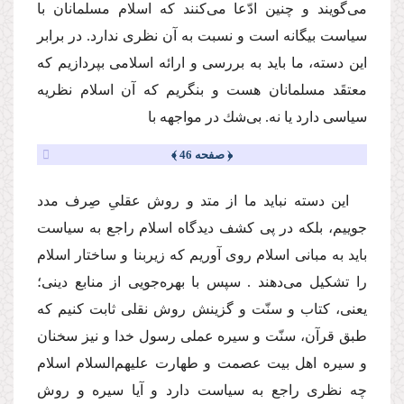
مى‌گویند و چنین ادّعا مى‌كنند كه اسلام مسلمانان با
سیاست بیگانه است و نسبت به آن نظرى ندارد. در برابر
این دسته، ما باید به بررسى و ارائه اسلامى بپردازیم كه
معتقَد مسلمانان هست و بنگریم كه آن اسلام نظریه
سیاسى دارد یا نه. بى‌شك در مواجهه با
﴿ صفحه 46 ﴾
این دسته نباید ما از متد و روش عقلىِ صِرف مدد
جوییم، بلكه در پى كشف دیدگاه اسلام راجع به سیاست
باید به مبانى اسلام روى آوریم كه زیربنا و ساختار اسلام
را تشكیل مى‌دهند . سپس با بهره‌جویى از منابع دینى؛
یعنى، كتاب و سنّت و گزینش روش نقلى ثابت كنیم كه
طبق قرآن، سنّت و سیره عملى رسول خدا و نیز سخنان
و سیره اهل بیت عصمت و طهارت علیهم‌السلام اسلام
چه نظرى راجع به سیاست دارد و آیا سیره و روش