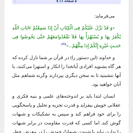
﴿ صفحه 53 ﴾
مى‌فرماید:
«وَ قَدْ نَزَّلَ عَلَیْكُمْ فِى الْكِتَابِ أَنْ إِذَا سَمِعْتُمْ ءَایَاتِ اللّهِ
یُكْفَرُ بِهَا وَ یُسْتَهْزَأُ بِهَا فَلاَ تَقْعُدُوامَعَهُمْ حَتَّى یَخُوضُوا فِى
(1)
حَدیثٍ غَیْرِهِ إِنَّكُمْ إِذا مِثْلُهُمْ...»
و خداوند (این دستور را) در قرآن بر شما نازل كرده كه
هر گاه بشنوید افرادى آیاتخدا را انكار و استهزا مى‌كنند، با
آنها ننشینید تا به سخن دیگرى بپردازند وگرنه شماهم مثل
آنان خواهید بود.
انسان ابتدا باید بر اندوخته‌هاى علمى و بنیه فكرى و
عقلانى خویش بیفزاید و قدرت تجزیه و تحلیل و پاسخگویى
را براى خود فراهم كند و سپس به تشكیكات و شبهات
گوش كند. اما كسى كه قدرت مقاومت در برابر شبهات
را ندارد، نباید با شنیدن شبهاتْ خودش را در معرض خطر