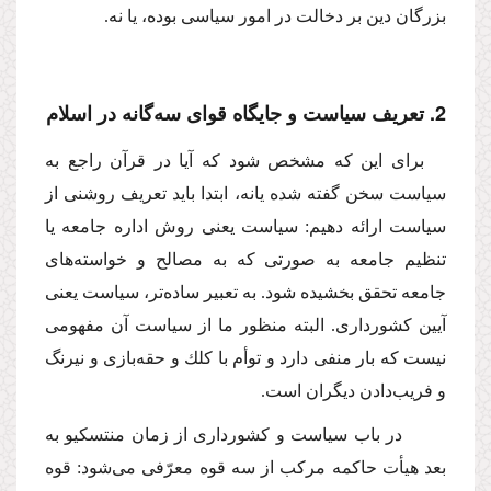
بزرگان دین بر دخالت در امور سیاسى بوده، یا نه.
2. تعریف سیاست و جایگاه قواى سه‌گانه در اسلام
براى این كه مشخص شود كه آیا در قرآن راجع به
سیاست سخن گفته شده یانه، ابتدا باید تعریف روشنى از
سیاست ارائه دهیم: سیاست یعنى روش اداره جامعه یا
تنظیم جامعه به صورتى كه به مصالح و خواسته‌هاى
جامعه تحقق بخشیده شود. به تعبیر ساده‌تر، سیاست یعنى
آیین كشوردارى. البته منظور ما از سیاست آن مفهومى
نیست كه بار منفى دارد و توأم با كلك و حقه‌بازى و نیرنگ
و فریب‌دادن دیگران است.
در باب سیاست و كشوردارى از زمان منتسكیو به
بعد هیأت حاكمه مركب از سه قوه معرّفى مى‌شود: قوه