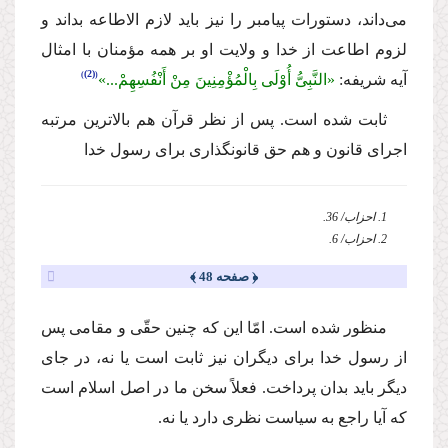
مى‌داند، دستورات پیامبر را نیز باید لازم الاطاعه بداند و
لزوم اطاعت از خدا و ولایت او بر همه مؤمنان با امثال
(2)
آیه شریفه:
«النَّبِىُّ أُوْلَى بِالْمُؤْمِنِینَ مِنْ أَنْفُسِهِمْ...»
ثابت شده است. پس از نظر قرآن هم بالاترین مرتبه
اجراى قانون و هم حق قانونگذارى براى رسول خدا
1. احزاب/ 36.
2. احزاب/ 6.
﴿ صفحه 48 ﴾
منظور شده است. امّا این كه چنین حقّى و مقامى پس
از رسول خدا براى دیگران نیز ثابت است یا نه، در جاى
دیگر باید بدان پرداخت. فعلاً سخن ما در اصل اسلام است
كه آیا راجع به سیاست نظرى دارد یا نه.