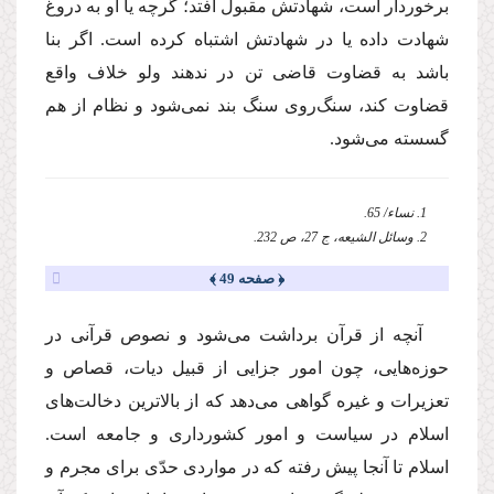
برخوردار است، شهادتش مقبول افتد؛ گرچه یا او به دروغ
شهادت داده یا در شهادتش اشتباه كرده است. اگر بنا
باشد به قضاوت قاضى تن در ندهند ولو خلاف واقع
قضاوت كند، سنگ‌روى سنگ بند نمى‌شود و نظام از هم
گسسته مى‌شود.
1. نساء/ 65.
2. وسائل الشیعه، ج 27، ص 232.
﴿ صفحه 49 ﴾
آنچه از قرآن برداشت مى‌شود و نصوص قرآنى در
حوزه‌هایى، چون امور جزایى از قبیل دیات، قصاص و
تعزیرات و غیره گواهى مى‌دهد كه از بالاترین دخالت‌هاى
اسلام در سیاست و امور كشوردارى و جامعه است.
اسلام تا آنجا پیش رفته كه در مواردى حدّى براى مجرم و