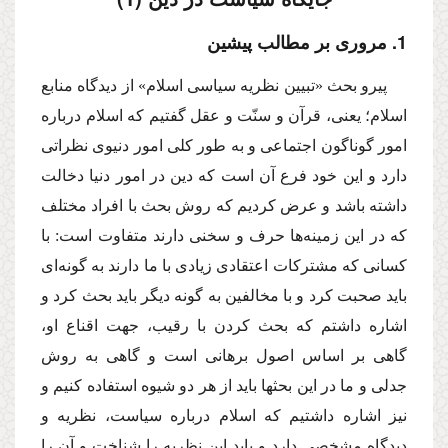
1. مرورى بر مطالب پیشین
پیرو بحث «تبیین نظریه سیاسى اسلام» از دیدگاه منابع
اسلام؛ یعنى، قرآن و سنّت و عقل گفتیم كه اسلام درباره
امور گوناگون اجتماعى و به طور كلى امور دنیوى نظراتى
دارد و این خود فرع آن است كه دین در امور دنیا دخالت
داشته باشد و عرض كردیم كه روش بحث با افراد مختلف
كه در این زمینه‌ها حرف و سخنى دارند متفاوت است: با
كسانى كه مشتركات اعتقادى زیادى با ما دارند به گونه‌اى
باید صحبت كرد و با مخالفین به گونه دیگر باید بحث كرد و
اشاره داشتم كه بحث كردن با رقیب، جهت اقناع او،
گاهى بر اساس اصول برهانى است و گاهى به روش
جدلى و ما در این بحثها باید از هر دو شیوه استفاده كنیم و
نیز اشاره داشتیم كه اسلام درباره سیاست، نظریه و
دیدگاه مشخصى دارد و باید این نظریه را شناخت و آن را