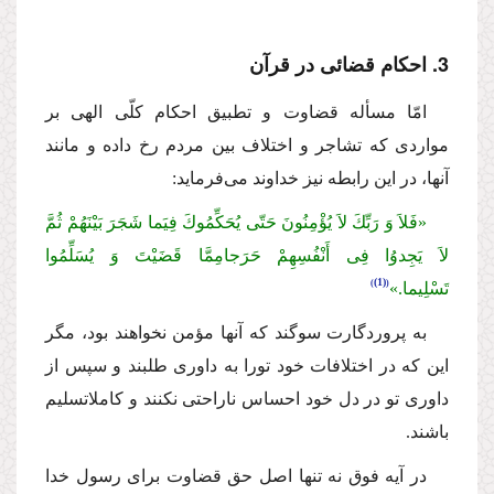
3. احكام قضائى در قرآن
امّا مسأله قضاوت و تطبیق احكام كلّى الهى بر
مواردى كه تشاجر و اختلاف بین مردم رخ داده و مانند
آنها، در این رابطه نیز خداوند مى‌فرماید:
«فَلاَ وَ رَبِّكَ لاَ یُؤْمِنُونَ حَتّى یُحَكِّمُوكَ فِیَما شَجَرَ بَیْنَهُمْ ثُمَّ
لاَ یَجِدوُا فِى أَنْفُسِهِمْ حَرَجامِمَّا قَضَیْتَ وَ یُسَلِّمُوا
(1)
تَسْلِیما.»
به پروردگارت سوگند كه آنها مؤمن نخواهند بود، مگر
این كه در اختلافات خود تورا به داورى طلبند و سپس از
داورى تو در دل خود احساس ناراحتى نكنند و كاملاتسلیم
باشند.
در آیه فوق نه تنها اصل حق قضاوت براى رسول خدا