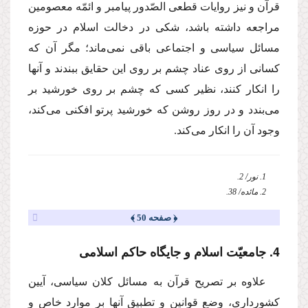
قرآن و نیز روایات قطعى الصّدور پیامبر و ائمّه معصومین
مراجعه داشته باشد، شكى در دخالت اسلام در حوزه
مسائل سیاسى و اجتماعى باقى نمى‌ماند؛ مگر آن كه
كسانى از روى عناد چشم بر روى این حقایق ببندند و آنها
را انكار كنند، نظیر كسى كه چشم بر روى خورشید بر
مى‌بندد و در روز روشن كه خورشید پرتو افكنى مى‌كند،
وجود آن را انكار مى‌كند.
1. نور/ 2.
2. مائده/ 38.
﴿ صفحه 50 ﴾
4. جامعیّت اسلام و جایگاه حاكم اسلامى
علاوه بر تصریح قرآن به مسائل كلان سیاسى، آیین
كشوردارى، وضع قوانین و تطبیق آنها بر موارد خاص و