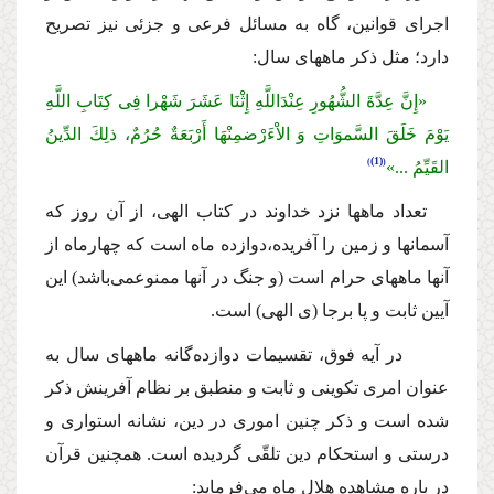
اجراى قوانین، گاه به مسائل فرعى و جزئى نیز تصریح
دارد؛ مثل ذكر ماههاى سال:
«إِنَّ عِدَّةَ الشُّهُورِ عِنْدَاللَّهِ إِثْنَا عَشَرَ شَهْرا فِى كِتَابِ اللَّهِ
یَوْمَ خَلَقَ السَّموَاتِ وَ الاْءَرْضمِنْهَا أَرْبَعَةٌ حُرُمٌ، ذلِكَ الدِّینُ
(1)
القَیِّمُ ...»
تعداد ماهها نزد خداوند در كتاب الهى، از آن روز كه
آسمانها و زمین را آفریده،دوازده ماه است كه چهارماه از
آنها ماههاى حرام است (و جنگ در آنها ممنوعمى‌باشد) این
آیین ثابت و پا برجا (ى الهى) است.
در آیه فوق، تقسیمات دوازده‌گانه ماههاى سال به
عنوان امرى تكوینى و ثابت و منطبق بر نظام آفرینش ذكر
شده است و ذكر چنین امورى در دین، نشانه استوارى و
درستى و استحكام دین تلقّى گردیده است. همچنین قرآن
در باره مشاهده هلال ماه مى‌فرماید: