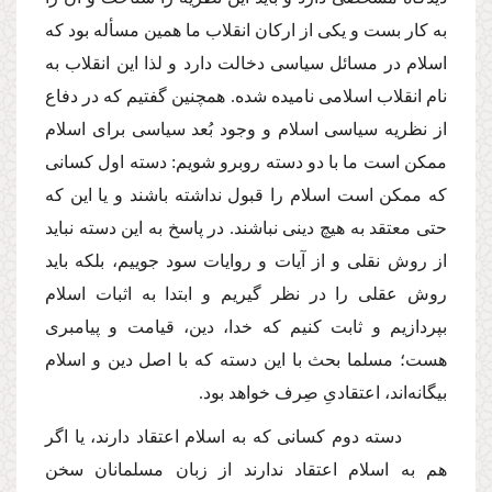
به كار بست و یكى از اركان انقلاب ما همین مسأله بود كه
اسلام در مسائل سیاسى دخالت دارد و لذا این انقلاب به
نام انقلاب اسلامى نامیده شده. همچنین گفتیم كه در دفاع
از نظریه سیاسى اسلام و وجود بُعد سیاسى براى اسلام
ممكن است ما با دو دسته روبرو شویم: دسته اول كسانى
كه ممكن است اسلام را قبول نداشته باشند و یا این كه
حتى معتقد به هیچ دینى نباشند. در پاسخ به این دسته نباید
از روش نقلى و از آیات و روایات سود جوییم، بلكه باید
روش عقلى را در نظر گیریم و ابتدا به اثبات اسلام
بپردازیم و ثابت كنیم كه خدا، دین، قیامت و پیامبرى
هست؛ مسلما بحث با این دسته كه با اصل دین و اسلام
بیگانه‌اند، اعتقادىِ صِرف خواهد بود.
دسته دوم كسانى كه به اسلام اعتقاد دارند، یا اگر
هم به اسلام اعتقاد ندارند از زبان مسلمانان سخن