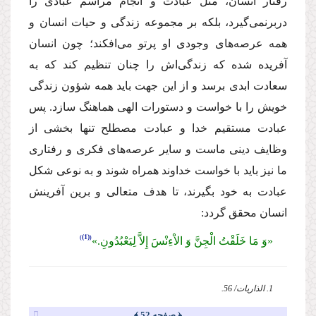
رفتار انسان، مثل عبادت و انجام مراسم عبادى را
دربرنمى‌گیرد، بلكه بر مجموعه زندگى و حیات انسان و
همه عرصه‌هاى وجودى او پرتو مى‌افكند؛ چون انسان
آفریده شده كه زندگى‌اش را چنان تنظیم كند كه به
سعادت ابدى برسد و از این جهت باید همه شؤون زندگى
خویش را با خواست و دستورات الهى هماهنگ سازد. پس
عبادت مستقیم خدا و عبادت مصطلح تنها بخشى از
وظایف دینى ماست و سایر عرصه‌هاى فكرى و رفتارى
ما نیز باید با خواست خداوند همراه شوند و به نوعى شكل
عبادت به خود بگیرند، تا هدف متعالى و برین آفرینش
انسان محقق گردد:
(1)
«وَ مَا خَلَقْتُ الْجِنَّ وَ الاْءِنْسَ إِلاَّ لِیَعْبُدُونِ.»
1. الذاریات/ 56.
﴿ صفحه 52 ﴾