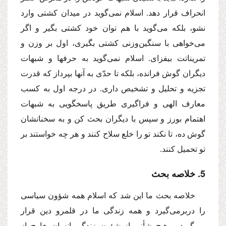
انحراف قرار دهد. اسلام نمى‌گوید در میدان كشتى وارد
نشو، بلكه مى‌گوید با هم توان خود كشتى بگیر و اگر
مى‌خواهى با سنگین‌وزنى كشتى بگیرى، اول بر وزن و
تمریناتت بیفزاى. اسلام نمى‌گوید به حرفها و شبهات
دیگران گوش فرانده، بلكه تا حدّى به آنها بپرداز كه قدرت
تجزیه و تحلیل و تشخیص دارى. در درجه اول به كسب
معارف الهى و فراگیرى طریق پاسخگویى به شبهات
اهتمام بورز و سپس با دیگران بحث كن و به سخنانشان
گوش ده، تا نكند تو را خلع سلاح كنند و هر چه خواستند بر
تو تحمیل كنند.
5. خلاصه بحث
خلاصه بحث ما این شد كه اسلام همه شؤون سیاسى
را دربرمى‌گیرد و همه زندگى ما در قلمرو دین قرار
مى‌گیرد و هیچ شأنى از شؤون زندگى انسان خارج از