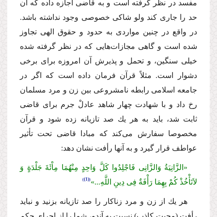
مفسد در نظر گرفته است و به قاضى اجازه داده كه آن
حد را جارى كند ولو شاكى خصوصى وجود نداشته باشد.
در واقع در چنین مواردى به حدود و حقوق الهى تجاوز
شده است و گاهى مجازات‌هایى كه در نظر گرفته شده
خیلى سنگین، و تحمل و پذیرش آن امروزه براى برخى
دشوار است. مثلاً قرآن فرمان داده است كه اگر در
جامعه اسلامى رابطه نامشروعى بین زن و مرد مسلمان
رخ داد و با شهادت چهار شاهد عادلْ جرم براى قاضى
ثابت شد، باید به هر یك صد تازیانه زده شود و قرآن
مخصوصا سفارش مى‌كند كه مبادا قاضى تحت تأثیر
عواطف قرار گیرد و به آنها رأفت نشان دهد:
«الزَّانِیَةُ وَالزَّانِى فَاجْلِدُوا كَلَّ وَاحِدٍ مِنْهُمَا مِاْئَةَ جَلْدَةٍ وَ
(1)
لاَتَأْخُذْ كُمْ بِهِمَا رَأْفَةٌ فِى دِینِ اللَّهِ...»
هر یك از زن و مرد زناكار را صد تازیانه بزنید و نباید
رأفت (محبت كاذب) نسبت به آندو، شما را از اجراى حكم