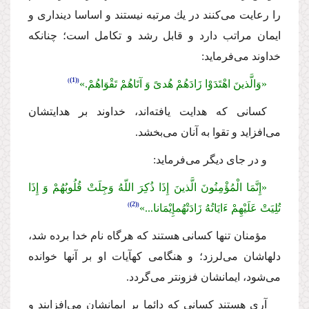
را رعایت مى‌كنند در یك مرتبه نیستند و اساسا دیندارى و
ایمان مراتب دارد و قابل رشد و تكامل است؛ چنانكه
خداوند مى‌فرماید:
(1)
«وَالَّذینَ اهْتَدَوْا زَادَهُمْ هُدىً وَ آتَاهُمْ تَقْوَاهُمْ.»
كسانى كه هدایت یافته‌اند، خداوند بر هدایتشان
مى‌افزاید و تقوا به آنان مى‌بخشد.
و در جاى دیگر مى‌فرماید:
«إِنَّمَا الْمُؤْمِنُونَ الَّذینَ إِذَا ذُكِرَ اللّهُ وَجِلَتْ قُلُوبُهُمْ وَ إِذَا
(2)
تُلِیَتْ عَلَیْهِمْ ءَایَاتُهُ زَادَتْهُمإِیْمَانا...»
مؤمنان تنها كسانى هستند كه هرگاه نام خدا برده شد،
دلهاشان مى‌لرزد؛ و هنگامى كهآیات او بر آنها خوانده
مى‌شود، ایمانشان فزونتر مى‌گردد.
آرى هستند كسانى كه دائما بر ایمانشان مى‌افزایند و