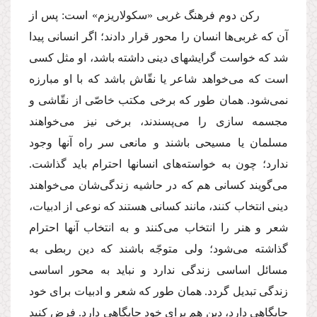
ركن دوم فرهنگ غربى «سكولاریزم» است: پس از
آن كه غربى‌ها انسان را محور قرار دادند؛ اگر انسانى پیدا
شد كه خواست گرایشهاى دینى داشته باشد، او مثل كسى
است كه مى‌خواهد شاعر یا نقّاش باشد كه با او مبارزه
نمى‌شود. همان طور كه برخى مكتب خاصّى از نقّاشى و
مجسمه سازى را مى‌پسندند، برخى نیز مى‌خواهند
مسلمان یا مسیحى باشند و مانعى سر راه آنها وجود
ندارد؛ چون به خواسته‌هاى انسانها احترام باید گذاشت.
مى‌گویند كسانى هم كه در حاشیه زندگى‌شان مى‌خواهند
دینى انتخاب كنند، مانند كسانى هستند كه نوعى از ادبیات،
شعر و هنر را انتخاب مى‌كنند و به انتخاب آنها احترام
گذاشته مى‌شود؛ ولى متوجّه باشند كه دین ربطى به
مسائل اساسى زندگى ندارد و نباید به محور اساسى
زندگى تبدیل گردد. همان طور كه شعر و ادبیات براى خود
جایگاهى دارد، دین هم براى خود جایگاهى دارد. فرض كنید