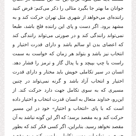
جوانان ما بهتر جا بگیرد مثالى را ذكر مى‌كنم: فرض كنید
راننده‌اى مى‌خواهد از شهرى مثل تهران حركت كند و به
مشهد برود. اگر دست و پاى این راننده فلج باشد، طبعا
نمى‌تواند رانندگى كند و در صورتى مى‌تواند رانندگى كند
كه اعضاى بدن او سالم باشد و داراى قدرت اختیار و
انتخاب نیز باشد و بتواند هر زمان كه خواست به سمت
راست یا چپ بپیچد و یا پدال گاز و ترمز را فشار دهد.
انسان در سیر تكاملى خویش باید مختار و داراى قدرت
اختیار و انتخاب آزاد باشد و گرنه نمى‌تواند در چنین
مسیرى كه به سوى تكامل جهت دارد حركت كند. از
این‌رو، خداوند متعال به انسان قدرت انتخاب و اختیار داده
است كه با پاى «انتخاب و اختیارِ» خود در این مسیر
حركت كند و به مقصد برسد؛ كه اگر این گونه نباشد به آن
مقصد نخواهد رسید. بنابراین، اگر كسى فكر كند كه بطور
جبرى مى‌تواند این مسیر تكاملى را سیر كند و به مقصد