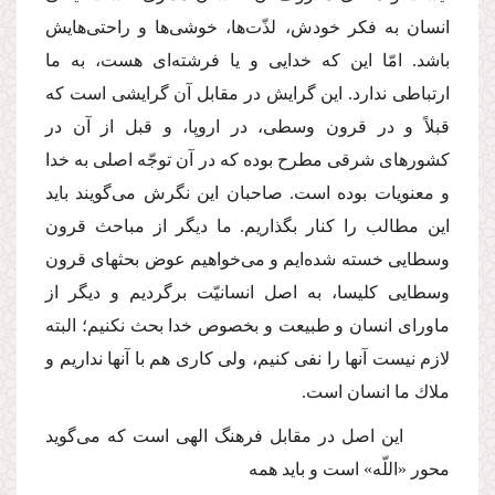
انسان به فكر خودش، لذّت‌ها، خوشى‌ها و راحتى‌هایش
باشد. امّا این كه خدایى و یا فرشته‌اى هست، به ما
ارتباطى ندارد. این گرایش در مقابل آن گرایشى است كه
قبلاً و در قرون وسطى، در اروپا، و قبل از آن در
كشورهاى شرقى مطرح بوده كه در آن توجّه اصلى به خدا
و معنویات بوده است. صاحبان این نگرش مى‌گویند باید
این مطالب را كنار بگذاریم. ما دیگر از مباحث قرون
وسطایى خسته شده‌ایم و مى‌خواهیم عوض بحثهاى قرون
وسطایى كلیسا، به اصل انسانیّت برگردیم و دیگر از
ماوراى انسان و طبیعت و بخصوص خدا بحث نكنیم؛ البته
لازم نیست آنها را نفى كنیم، ولى كارى هم با آنها نداریم و
ملاك ما انسان است.
این اصل در مقابل فرهنگ الهى است كه مى‌گوید
محور «اللّه» است و باید همه