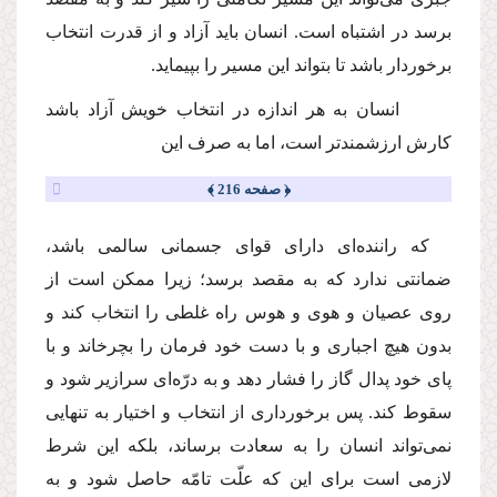
برسد در اشتباه است. انسان باید آزاد و از قدرت انتخاب
برخوردار باشد تا بتواند این مسیر را بپیماید.
انسان به هر اندازه در انتخاب خویش آزاد باشد
كارش ارزشمندتر است، اما به صرف این
﴿ صفحه 216 ﴾
كه راننده‌اى داراى قواى جسمانى سالمى باشد،
ضمانتى ندارد كه به مقصد برسد؛ زیرا ممكن است از
روى عصیان و هوى و هوس راه غلطى را انتخاب كند و
بدون هیچ اجبارى و با دست خود فرمان را بچرخاند و با
پاى خود پدال گاز را فشار دهد و به درّه‌اى سرازیر شود و
سقوط كند. پس برخوردارى از انتخاب و اختیار به تنهایى
نمى‌تواند انسان را به سعادت برساند، بلكه این شرط
لازمى است براى این كه علّت تامّه حاصل شود و به