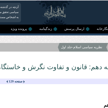
آن‌چه در گذشته
سیاسی تحقق می‌
به اشخاص مستکبر
گارخانه
ارسال پرسش
زندگینامه
پرونده ویژه
نظریه سیاسى اسلام-جلد اول
 دهم: قانون و تفاوت نگرش و خاستگاه
﴿ صفحه 129 ﴾
م