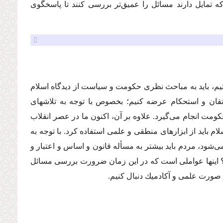
كه تمایل دارند مسائل را عمیق‌تر بررسى كنند تا پاسخگوى
یم، باید به مباحث نظرى حكومت و سیاست از دیدگاه اسلام
 اتقان و استحكام عرضه كنیم؛ بخصوص با توجه به تلاشهاى
مت انجام مى‌گیرد. علاوه بر آن، اكنون ما در عصر انقلاب
ام باید از ابزارهاى منطقى و علمى استفاده كرد. با توجه به
ود، مردم باید بیشتر به مسأله قانون و اساس و اعتبار و
اشیم؟ اینها عواملى است كه در این زمان ضرورت بررسى مسائل
 صورت علمى و آكادمیك دنبال كنیم.