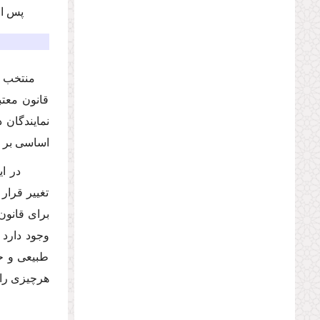
پس از پ
قانون معتب
نمایندگان 
اساسى بر ق
در اینج
تغییر قرار
براى قانون
وجود دارد 
طبیعى و حق
هرچیزى را 