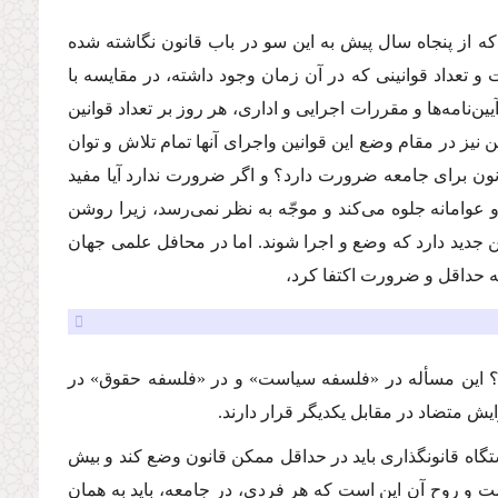
 كه از پنجاه سال پیش به این سو در باب قانون نگاشته شده
و تعداد قوانینى كه در آن زمان وجود داشته، در مقایسه با
‌نامه‌ها و مقررات اجرایى و ادارى، هر روز بر تعداد قوانین
یز در مقام وضع این قوانین واجراى آنها تمام تلاش و توان
انون براى جامعه ضرورت دارد؟ و اگر ضرورت ندارد آیا مفید
 عوامانه جلوه مى‌كند و موجّه به نظر نمى‌رسد، زیرا روشن
 جدید دارد كه وضع و اجرا شوند. اما در محافل علمى جهان
ه حداقل و ضرورت اكتفا كرد،
 كند؟ این مسأله در «فلسفه سیاست» و در «فلسفه حقوق» در
ش متضاد در مقابل یكدیگر قرار دارند.
تگاه قانونگذارى باید در حداقل ممكن قانون وضع كند و بیش
ت و روح آن این است كه هر فردى، در جامعه، باید به همان