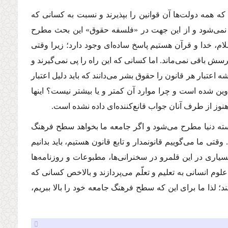
 همه دولت‌ها آن قوانین را بپذیرند و نسبت به كسانى كه
ه نمى‌شود و از این جهت در «فلسفه حقوق» این بحث مطرح
لام، خدا و قرآن هستیم پاسخ ساده‌اى وجود دارد؛ زیرا وقتى
 باقى نمى‌ماند. اما كسانى كه این راه را پى نمى‌گیرند و
شه اعتبار هر قانون را حقوق بشر مى‌دانند كه باید دلیل اعتبار
كرد. علاوه بر این، چرا اعلامیه حقوق بشر تقریبا در 30 ماده تدوین شده است و چرا موارد آن كمتر و یا بیشتر نیست؟ اینها
ز از طرف آنان جواب قانع‌كننده‌اى داده نشده است.
ته دنیا مطرح مى‌شود و اگر جامعه ما بخواهد سطح فرهنگ
تى ما مى‌گوییم قانونمدار و تابع قانون هستیم، باید بدانیم
بسیارى در این قلمرو در سخنرانى‌ها، مطبوعات و روزنامه‌ها
انسانى به تعلیم و تعلّم مى‌پردازند و بالاخص كسانى كه
ذا ما براى این كه سطح فرهنگ جامعه خود را بالا ببریم،