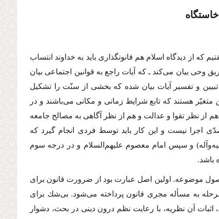
خاستگاه
ه از دیدگاه اسلام هم قانونگذارى باید به خداوند انتساب
یق وحى بیان مى‌كند ـ كه آیات راجع به قوانین اجتماعى بیان
ر تبیین و تفسیر آیات بیان شده كه بخشى از سنّت را تشكیل
 متغیّر هستند كه تابع شرایط زمانى و مكانى مى‌باشند و در
هم از نظر تقوا و عدالت و هم از نظر آگاهى به مصالح جامعه
دّى اجرا نیست و این كار باید توسط فردى انجام گیرد كه
ه‌و‌آله)
و سپس امام معصوم علیهم‌السلام و در درجه سوم
 باشد.
ل موضوعه. اولین اصل عبارت بود از ضرورت قانون براى
 مرحله به مسأله مجرى قانون پرداخته مى‌شود. بى‌شك براى
 اثبات آن نظریه، با رعایت نظم درون دینى در بحث، دشوار