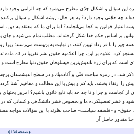
 این سؤال و اشكال جدّى مطرح مى‌شود كه چه الزامى وجود دارد كه
ه‌اند چه حجّتى وجود دارد؟ به هر حال، ریشه اشكال و سؤال بركند
ه اعتبار قوانین به كجا مى‌انجامد؟ اما براى ما كه معتقد به دین، اس
وانین بر اساس حكم خدا شكل گرفته‌اند، مطلب تمام مى‌شود و جاى پرسش
مه چیز را با قرارداد تبیین كنند، در نهایت به بن‌بست مى‌رسند؛ زیرا ری
آن را نیز جستجو 
ى است كه براى ژرف‌اندیش‌ترین فیسلوفان حقوق دنیا مطرح است و هنو
ر شد، در زمره مباحث فنّى و آكادمیك و در سطح اندیشمندان برجس
را ارتقاء بخشد، باید كم و بیش با این مطالب و مفاهیم آشنا گردد. وق
ون از كجاست و چرا و تا چه حد باید تابع قانون باشیم؟ امروز بحثهاى 
د و قشر تحصیلكرده ما و بخصوص قشر دانشگاهى و كسانى كه در علوم 
حقوق» و «فلسفه سیاست» صاحب نظرند با این سؤالات مواجه هستند؛ ل
 حدّ مقدور حاصل آن
﴿ صفحه 134 ﴾