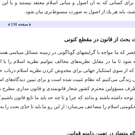
براى كسانى كه به آن اصول و مبانى اسلام معتقد نیستند و یا این 
شند، باید هر یك از اصول به صورت مبسوط‌ترى بیان شود.
﴿ صفحه 130 ﴾
عصر كه ما مواجه با گرایشهاى گوناگونى در زمینه مسائل سیاسى هست
 شود تا ما در مقابل نظریه‌هاى مخالف بتوانیم نظریه اسلام را با
 كه از سوى استكبار جهانى براى مخدوش كردن نظریه اسلام درباب حكو
ى زندگى مى‌كنیم كه نظام تثبیت شده است و براى تبیین دیدگاه‌هاى اسل
طرف مسؤولین محترم كشور شعار قانونمندى و قانون مدارى مطرح مى‌ش
توجه داشته باشند و بدانند كه چرا و تا چه حد باید ما تابع قانون ب
ومتى اسلام را مضاعف مى‌سازد؛ از این رو ما باید تا حدّى بحث را به