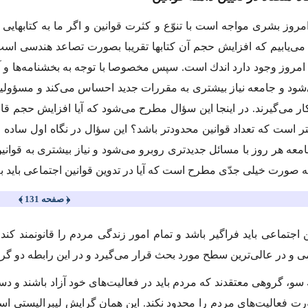
مروز بشرى مواجه است با تنوّع و كثرت قوانین و اگر ما به كتابهایى
 مى‌یابیم كه افزایش حجم آن كتابها تقریبا بصورت تصاعد هندسى است 
امروز وجود دارد اندك است. سپس مخصوصا با توجه به بخشنامه‌ها و آیین
شود و جامعه نیاز بیشترى به مقررات جدید احساس مى‌كند و مسؤولین ن
كار مى‌گیرند. در اینجا این سؤال مطرح مى‌شود كه آیا افزایش حجم ق
تر است كه تعداد قوانین محدودتر باشد؟ این سؤال در نگاه اول ساده و
عه هر روز با مسائل جدیدترى روبرو مى‌شود و نیاز بیشترى به قوانین
ه صورت خیلى جدّى مطرح است كه آیا در تدوین قوانین اجتماعى باید ب
﴿ صفحه 131 ﴾
ین اجتماعى باید فراگیر باشد و تمام امور زندگى مردم را قانونمند
 و در عالى‌ترین سطح مورد بحث قرار مى‌گیرد و در این رابطه دو گرای
و، گروهى معتقدند كه مردم باید در فعالیت‌هاى خود آزاد باشند و دس
رت فعالیت‌هاى مردم را محدود نكند. این همان گرایش لیبرالیستى اس