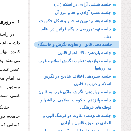
جلسه ششم: آزادى در اسلام ( 2 )
جلسه هفتم: آزادى و حد و مرز آن
1. مرورى بر مطالب پیشین
جلسه هشتم: تبیین ساختار و شكل حكومت
جلسه نهم: بررسى جایگاه قوانین در نظام
در راست
دینى
داشته باشد 
جلسه دهم: قانون و تفاوت نگرش و خاستگاه
كننده آنها
جلسه یازدهم: ملاك اعتبار قانون
مى‌دهند. ب
جلسه دوازدهم: تفاوت نگرش اسلام و غرب
به ارزشها
عصر غیبت ا
جلسه سیزدهم: اختلاف بنیادین در نگرش
به امام مع
اسلام و غرب به قانون
مسؤول اجر
جلسه چهاردهم: نگرش مادّى غرب به قانون
كسى است كه
جلسه پانزدهم: حكومت اسلامى، چالشها و
چنانكه 
توطئه‌هاى فرهنگى
جلسه شانزدهم: تفاوت دو فرهنگ الهى و
جامعه، دوم
الحادى در حوزه قانون و آزادى
كسانى كه آ