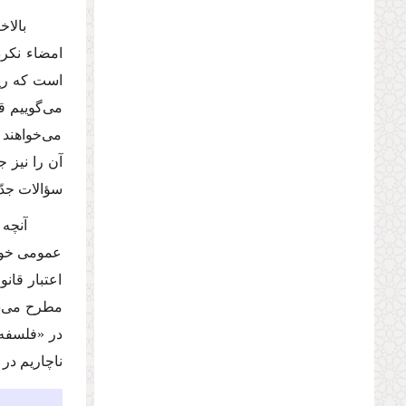
بالاخره
امضاء نكرد
است كه ریش
مى‌گوییم ق
مى‌خواهند ه
سؤالات جدّ
آنچه ذك
عمومى خویش 
اعتبار قان
مطرح مى‌شو
در «فلسفه 
ناچاریم در