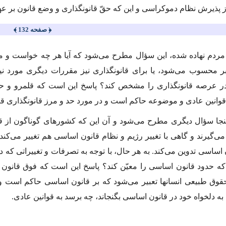
ذیرش نظام دموكراسى و این كه حقّ قانونگذارى و وضع قانون بر عهد
﴿ صفحه 132 ﴾
ر محسوب مى‌شود، یا براى قانونگذارى نیز مقررات دیگرى مورد نی
در عرصه قانونگذارى را مشخص كند؟ پاسخ این است كه قلمرو و حق ق
وانین عادى و موضوعه حاكم است و در مورد حد و مرز قانونگذارى ق
ا سؤال دیگرى مطرح مى‌شود و آن این كه كشورهاى گوناگون از قو
 مى‌گیرند و گاهى با تغییر رژیم و نظام قانون اساسى هم تغییر مى
 اساسى تدوین مى‌كند. به هر حال، با توجه به تصرفات و تغییراتى كه د
كه حدود قانون اساسى را معیّن كند؟ پاسخ این است كه فوق قانون ا
وق طبیعى انسانها تعبیر مى‌شود كه بر قانون اساسى حاكم است و ق
به دلخواه خود در قانون اساسى بگنجاند، چه برسد به قوانین عادى.