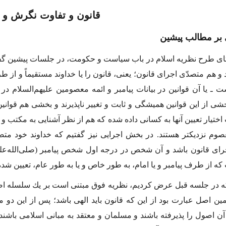
قانون و تفاوت نگرش و 
اى طرح نظریه اسلام در باب سیاست و حكومت، در جلسات پیشین گفتیم ك
و هم متصدّى اجراى قانون؛ یعنى، قانون را یا خداوند مستقیماً و از طر
ست ـ یا آن قوانین در بیانات پیامبر و ائمه معصومین علیهم‌السلام د
خشى از این قوانین همیشگى و ثابت و تغییر ناپذیرند و بخشى هم قوانین
ختیار تعیین آنها به كسانى داده شده كه هم از نظر آشنایى به مكتب و 
صوم نزدیكتر هستند. در بخش اجرایى نیز گفتیم كه خداوند خود متص
اى قانون باشد و آن شخص در درجه اول شخص پیامبر
(صلى‌الله‌علی
 از طرف پیامبر و یا امام، به طور خاص و یا به طور عام، تعیین شده
در جلسه قبل عرض كردیم، نظریه فوق مبتنى است بر یك سلسله اصو
ین اصل عبارت بود از این كه قانون باید الهى باشد؛ پس از این دو
ن اصول را پذیرفته باشند و مسلمان و معتقد به مبانى اسلامى باشند،