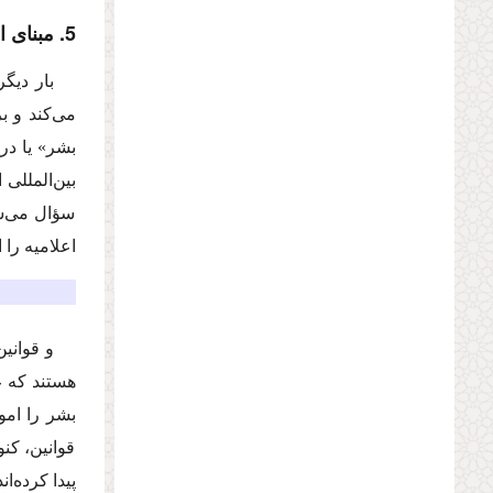
5. مبناى اعتبار حقوق بشر
بار دیگ
مى‌كند و 
بشر» یا د
بین‌المللى 
سؤال مى‌شو
اعلامیه را
و قوانی
هستند كه ع
بشر را امو
قوانین، كنو
پیدا كرده‌اند