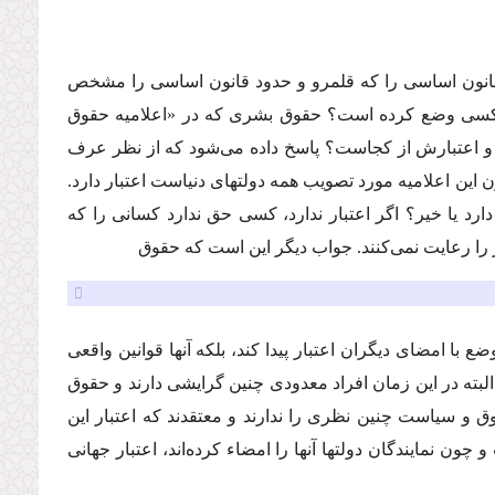
قانون اساسى را كه قلمرو و حدود قانون اساسى را مشخص
چه كسى وضع كرده است؟ حقوق بشرى كه در «اعلامیه حقوق
و اعتبارش از كجاست؟ پاسخ داده مى‌شود كه از نظر عرف
ن این اعلامیه مورد تصویب همه دولتهاى دنیاست اعتبار دارد.
دارد یا خیر؟ اگر اعتبار ندارد، كسى حق ندارد كسانى را كه
ر را رعایت نمى‌كنند. جواب دیگر این است كه حقوق
با امضاى دیگران اعتبار پیدا كند، بلكه آنها قوانین واقعى
 البته در این زمان افراد معدودى چنین گرایشى دارند و حقوق
ق و سیاست چنین نظرى را ندارند و معتقدند كه اعتبار این
چون نمایندگان دولتها آنها را امضاء كرده‌اند، اعتبار جهانى