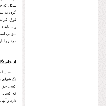
شكل كه خود
گردد نه بی
فوق، گرایش
و ... باید
سؤالى است 
مردم را بای
4. خاستگاه قانون در نظامهاى دموكراتیك
اساسا س
نگرشهاى مت
كسى حق قان
كه كسانى ح
دارد و آنه