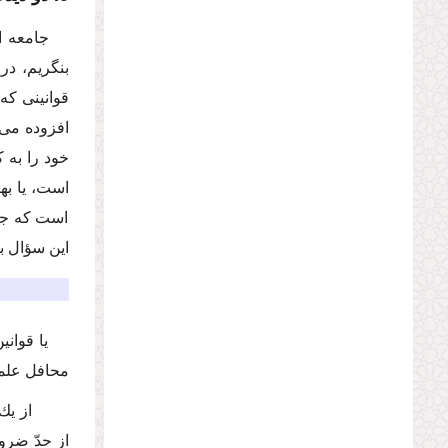
جامعه ا
بنگریم، در
قوانینى كه 
افزوده مى‌
خود را به 
است، یا به
است كه جام
این سؤال ب
یا قوان
محافل علمى
از یك س
از حدّ ضرو