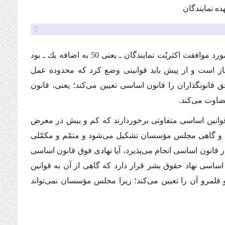
ه نمایندگان
منتخب مردم نهاده شده، این سؤال مطرح مى‌شود كه آیا هر چه خواست و مورد موافقت اكثریّت نمایندگان ـ یعنى 50 به اضافه یك ـ بود
از است و از پیش باید قوانینى وضع كرد كه محدوده عمل
انونگذاران را قانون اساسى تعیین مى‌كند؛ یعنى، قانون
ضاوت مى‌كند.
انین اساسى متفاوتى برخوردارند كه كم و بیش در معرض
‌كند و گاهى مجلس مؤسسان تشكیل مى‌شود و متمّم و مكمّلى
ر قانون اساسى انجام مى‌پذیرد، آیا نهادى فوق قانون اساسى
ساسى نهاد حقوق بشر قرار دارد كه گاهى از آن به قوانین
لمرو آن را تعیین مى‌كند؛ زیرا مجلس مؤسسان نمى‌تواند