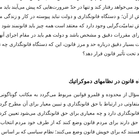
 مى‌خواهد رفتار كند و تنها در حدّ ضرورت‌هایى كه پیش مى‌آیند باید 
ش از آن؛ و دستگاه قانونگذارى و دولت نباید پیوسته در كار و زندگى
 تمامیّت‌گرایى وجود دارد كه معتقد است همه چیز باید قانونمند شود 
 داراى مقررات دقیق و مشخص باشد و دولت هم باید در مقام اجراى آنه
بسیار دقیق درباره حد و مرز قانون، این كه دستگاه قانونگذارى چه ن
د تحت تأثیر قانون قرار دهد؟
ؤال از محدوده و قلمرو قوانین مربوط مى‌گردد به مكاتب گوناگونى كه
فاوتى در ارتباط با حق قانونگذارى و تبیین معیار براى آن مطرح گر
ونگذارى دارد و چه معیارى براى حق قانونگذارى مى‌شود تعیین كرد،
ق دارند براى مردم قانون وضع كنند كه از طرف خود مردم انتخاب ش
ا هستند كه براى خویش قانون وضع مى‌كنند؛ نظام سیاسى كه بر اساس