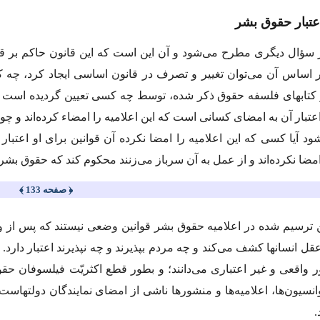
ر سؤال دیگرى مطرح مى‌شود و آن این است كه این قانون حاكم بر 
بر اساس آن مى‌توان تغییر و تصرف در قانون اساسى ایجاد كرد، 
ر كتابهاى فلسفه حقوق ذكر شده، توسط چه كسى تعیین گردیده است 
اعتبار آن به امضاى كسانى است كه این اعلامیه را امضاء كرده‌اند و چو
د آیا كسى كه این اعلامیه را امضا نكرده آن قوانین براى او اعتبار 
 امضا نكرده‌اند و از عمل به آن سرباز مى‌زنند محكوم كند كه حقوق بش
﴿ صفحه 133 ﴾
ن ترسیم شده در اعلامیه حقوق بشر قوانین وضعى نیستند كه پس از وضع 
قل انسانها كشف مى‌كند و چه مردم بپذیرند و چه نپذیرند اعتبار دارد.
ر واقعى و غیر اعتبارى مى‌دانند؛ و بطور قطع اكثریّت فیلسوفان حقو
انسیون‌ها، اعلامیه‌ها و منشورها ناشى از امضاى نمایندگان دولتهاست و 
.