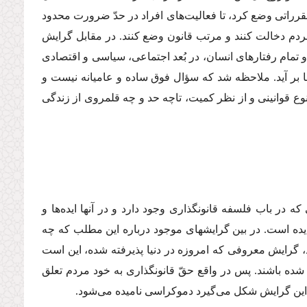
مقرراتى وضع كرد، تا فعالیت‌هاى افراد در حدّ ضرورت محدود
 مردم دخالت كنند و مرتب قانون وضع كنند. در مقابل گرایش
و تمام رفتارهاى انسان، در بُعد اجتماعى، سیاسى و اقتصادى
ا بر آید. ملاحظه شد كه سؤال فوق ساده و عامیانه نیست و
وع قوانینى و از نظر كمیت، تاچه حد و چه قلمروى از زندگى
 در باب فلسفه قانونگذارى وجود دارد و در آنها ایده‌ها و
دیده است. در بین گرایشهاى موجود درباره این مطلب كه چه
 گرایش معروفى كه امروزه در دنیا پذیرفته شده، این است
ده باشند. پس در واقع حقّ قانونگذارى به خود مردم تعلق
 این گرایش شكل مى‌گیرد دموكراسى نامیده مى‌شود.