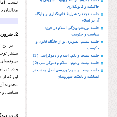
جلسه هفدهم: ارتباط ربوبیّت تشریعى با
نیست. اما 
حاكمیّت و قانونگذارى
مخالفان با
جلسه هجدهم: شرایط قانونگذارى و جایگاه
آن در اسلام
جلسه نوزدهم:ویژگى اسلام در حوزه
2. ضرورت بحث از قانون در مقطع كنونى
سیاست و حكومت
جلسه بیستم: تصویرى نو از جایگاه قانون و
در این 
حكومت
بیشتر توجه
جلسه بیست و یكم: اسلام و دموكراسى ( 1)
بى‌وقفه‌اى
جلسه بیست و دوم: اسلام و دموكراسى (2 )
و در دوران
جلسه بیست و سوم: بررسى اصل وحدت در
این كه از 
انسانیّت و تابعیّت شهروندان
محدوده آن 
سیاسى و حك
3. دو دیدگاه متضاد در تعیین دامنه قوانین