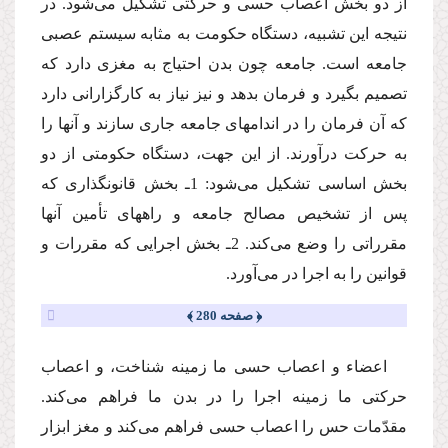
از دو بخش اعصاب حسى و حركتى تشكیل مى‌شود. در
نتیجه این تشبیه، دستگاه حكومت به مثابه سیستم عصبى
جامعه است. جامعه چون بدن احتیاج به مغزى دارد كه
تصمیم بگیرد و فرمان بدهد و نیز نیاز به كارگزارانى دارد
كه آن فرمان را در اندامهاى جامعه جارى سازند و آنها را
به حركت درآورند. از این جهت، دستگاه حكومتى از دو
بخش اساسى تشكیل مى‌شود: 1ـ بخش قانونگذارى كه
پس از تشخیص مصالح جامعه و راههاى تأمین آنها
مقرراتى را وضع مى‌كند. 2ـ بخش اجرایى كه مقررات و
قوانین را به اجرا در مى‌آورد.
﴿ صفحه 280 ﴾
اعضاء و اعصاب حسى ما زمینه شناخت، و اعصاب
حركتى ما زمینه اجرا را در بدن ما فراهم مى‌كند.
مقدّمات حس را اعصاب حسى فراهم مى‌كند و مغز ابزار