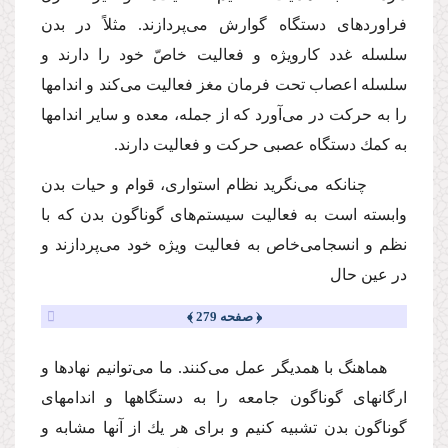
فراوردهاى دستگاه گوارش مى‌پردازند. مثلاً در بدن
سلسله غدد كارویژه و فعالیت خاصّ خود را دارند و
سلسله اعصاب تحت فرمان مغز فعالیت مى‌كند و اندامها
را به حركت در مى‌آورد كه از جمله، معده و سایر اندامها
به كمك دستگاه عصبى حركت و فعالیت دارند.
چنانكه مى‌نگرید نظام استوارى، قوام و حیات بدن
وابسته است به فعالیت سیستم‌هاى گوناگون بدن كه با
نظم و انسجامى‌خاص به فعالیت ویژه خود مى‌پردازند و
در عین حال
﴿ صفحه 279 ﴾
هماهنگ با همدیگر عمل مى‌كنند. ما مى‌توانیم نهادها و
ارگانهاى گوناگون جامعه را به دستگاهها و اندامهاى
گوناگون بدن تشبیه كنیم و براى هر یك از آنها مشابه و