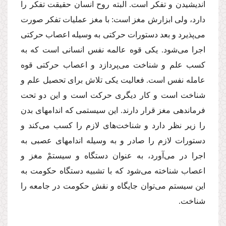
اندیشیدن و تفكر است. البته روح انسان حقیقت تفكر را
دارد، ولى ابزارش مغز است: با مغز عملیات تفكر صورت
مى‌پذیرد و بعد دستورات حركتى به وسیله اعصاب حركتى
اجرا مى‌شود. یكى قوه عالمه نفس انسانى است كه به
كسب علم و شناخت مى‌پردازد و اعصاب حركتى قوه
عامله نفس است. فعالیت یكى تلاش براى تحصیل علم و
شناخت است و كار دیگرى حركت است و این دو تحت
فرماندهى مغز قرار دارند. این سیستمى كه اندامهاى بدن
را زیر نظر دارد و شناخت‌هاى لازم را كسب مى‌كند و
دستورات لازم را صادر و به وسیله اندامهاى عصبى به
اجرا در مى‌آورد، به عنوان دستگاه و سیستمْ مغز و
اعصاب شناخته مى‌شود كه با تشبیه دستگاه حكومت به
این سیستم مى‌توان جایگاه و نقش حكومت در جامعه را
شناخت.