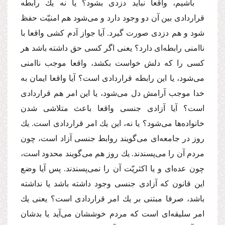
باشیم، واقعا نباید دزدى بشود؟ یا نه یك رابطه
قراردادى بین آن دو وجود دارد و مى‌شود هم امنیّت حفظ
شود و هم دزدى صورت گیرد. آیا جواز آدم كشى واقعا با
ناامنى رابطه‌اى دارد؟ یعنى اگر كسى حق داشته باشد هر
كسى را كه دلش خواست بكشد، واقعا موجب ناامنى
مى‌شود، یا این رابطه قراردادى است؟ آیا واقعا ایمان به
خدا موجب آرامش دل مى‌شود، یا این امر هم قراردادى
است؟ آیا آزادى جنسى واقعا باعث متلاشى شدن
خانواده‌ها مى‌شود؟ یا نه، این یك امر قراردادى است. یك
روز در جامعه‌اى مى‌گویند روابط جنسى آزاد است، چون
مردم آن را مى‌پسندند. یك روز هم مى‌گویند محدود است،
چون عده‌اى و یا اكثریّت آن را نمى‌پسندند. پس آیا وضع
این قانون كه آزادى جنسى وجود داشته باشد یا نداشته
باشد، صرفا مبتنى بر یك امر قراردادى است؟ یعنى یك
امر سلیقه‌اى است كه مردم خوششان مى‌آید یا بدشان