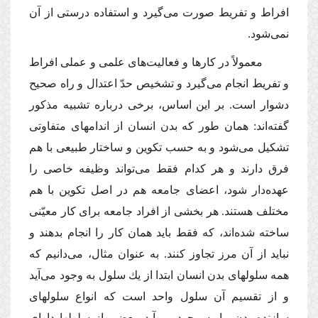
افراط و تفریط صورت مى‌گیرد و استفاده درستى از آن
نمى‌شود.
معمولاً در كارها و فعالیت‌هاى علمى و عملى افراط
و تفریط انجام مى‌گیرد و تشخیص حدّ اعتدال و راه صحیح
دشوار است. بر این اساس، برخى درباره تشبیه مذكور
گفته‌اند: همان طور كه بدن انسان از اندامهاى متفاوتى
تشكیل مى‌شود و به حسب تكوین و ساختار طبیعى با هم
فرق دارند و هر كدام فقط مى‌تواند وظیفه خاصى را
عهده‌دار شود، اعضاى جامعه هم در اصل تكوین با هم
مختلف هستند. هر بخشى از افراد جامعه براى كار معیّنى
ساخته شده‌اند، كه فقط باید همان كار را انجام بدهند و
نباید از آن مرز تجاوز كنند. به عنوان مثال، مى‌دانیم كه
همه سلولهاى بدن انسان ابتدا از یك سلول به وجود مى‌آید
و از تقسیم آن سلول واحد است كه انواع سلولهاى
سازنده بدن ما به وجود مى‌آید. بعضى از سلولها داراى