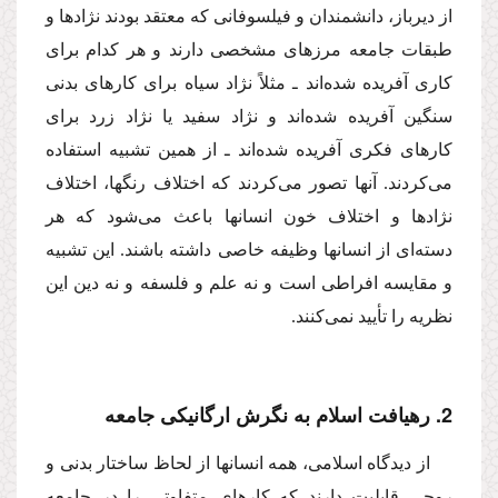
از دیرباز، دانشمندان و فیلسوفانى كه معتقد بودند نژادها و
طبقات جامعه مرزهاى مشخصى دارند و هر كدام براى
كارى آفریده شده‌اند ـ مثلاً نژاد سیاه براى كارهاى بدنى
سنگین آفریده شده‌اند و نژاد سفید یا نژاد زرد براى
كارهاى فكرى آفریده شده‌اند ـ از همین تشبیه استفاده
مى‌كردند. آنها تصور مى‌كردند كه اختلاف رنگها، اختلاف
نژادها و اختلاف خون انسانها باعث مى‌شود كه هر
دسته‌اى از انسانها وظیفه خاصى داشته باشند. این تشبیه
و مقایسه افراطى است و نه علم و فلسفه و نه دین این
نظریه را تأیید نمى‌كنند.
2. رهیافت اسلام به نگرش ارگانیكى جامعه
از دیدگاه اسلامى، همه انسانها از لحاظ ساختار بدنى و
روحى قابلیت دارند كه كارهاى متفاوتى را در جامعه