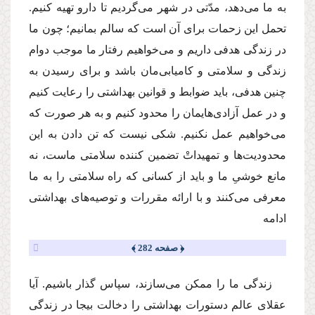
به ما مى‌دهد، مدّتى در شهر مى‌گردیم تا دارو تهیه كنیم.
تحمل این زحمات براى آن است كه سالم بمانیم؛ چون ما
در زندگى هدفى داریم و مى‌خواهیم رفتار ما موجب دوام
زندگى و سلامتى و كامیابى‌مان باشد و براى رسیدن به
چنین هدفى، باید ضوابط و قوانین بهداشتى را رعایت كنیم
و در عمل آزادى‌هایمان را محدود كنیم و به هر صورت كه
مى‌خواهیم عمل نكنیم. شكى نیست كه تن دادن به این
محدودیت‌ها و تمهیداتْ تضمین كننده سلامتى ماست، نه
مانع خوشىِ ما و باید از كسانى كه راه سلامتى را به ما
معرفى مى‌كنند و با ارائه مقررات و توصیه‌هاى بهداشتى
ادامه
﴿ صفحه 282 ﴾
زندگى ما را ممكن مى‌سازند، سپاس گذار باشیم. آیا
عقلاى عالم دستورات بهداشتى را دخالت بیجا در زندگى