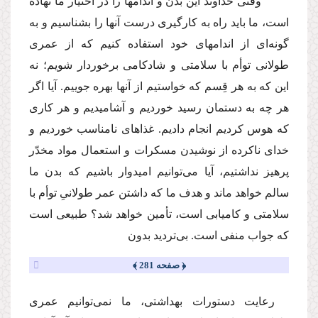
وقتى خداوند این بدن و اندامها را در اختیار ما نهاده
است، ما باید راه به كارگیرى درست آنها را بشناسیم و به
گونه‌اى از اندامهاى خود استفاده كنیم كه از عمرى
طولانى توأم با سلامتى و شادكامى برخوردار شویم؛ نه
این كه به هر قِسم كه خواستیم از آنها بهره جوییم. آیا اگر
هر چه به دستمان رسید خوردیم و آشامیدیم و هر كارى
كه هوس كردیم انجام دادیم. غذاهاى نامناسب خوردیم و
خداى ناكرده از نوشیدن مسكرات و استعمال مواد مخدّر
پرهیز نداشتیم، آیا مى‌توانیم امیدوار باشیم كه بدن ما
سالم خواهد ماند و هدف ما كه داشتن عمر طولانىِ توأم با
سلامتى و كامیابى است، تأمین خواهد شد؟ طبیعى است
كه جواب منفى است. بى‌تردید بدون
﴿ صفحه 281 ﴾
رعایت دستورات بهداشتى، ما نمى‌توانیم عمرى