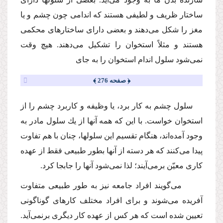
ساختار ظریف و لطیفى هستند كه اندامى چون چشم و یا
مغز را شكل مى‌دهند و بعضى داراى ساختارهاى محكمى
هستند و مثلاً استخوان را تشكیل مى‌دهند. هیچ وقت
نمى‌شود سلول اندام استخوان را به جاى
﴿ صفحه 276 ﴾
سلول چشم به كار برد، یا وظیفه و كاربرد چشم را از
استخوان خواست. با این كه همه آنها از یك سلول مادر به
وجود آمده‌اند، هنگام تقسیم این سلولها، چنان با هم تفاوت
پیدا مى‌كنند كه هر دسته از آنها بطور طبیعى فقط از عهده
كارى معیّن برمى‌آیند؛ لذا نمى‌شود آنها را جابجا كرد.
مى‌گویند افراد جامعه نیز به طور طبیعى متفاوت
آفریده مى‌شوند و براى افراد مختلف كارهاى گوناگونى
تعیین شده است كه هر كس از عهده كار دیگرى برنمى‌آید.