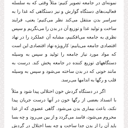
نمونه‌اى در جامعه تصویر كنیم: مثلاً وقتى كه به سلسله
فعالیت‌هاى دستگاه گوارش و نیز دستگاهى كه غذا را به
سراسر بدن منتقل مى‌كند نظر مى‌كنیم؛ یعنى، فرایند
ساخت و تولید غذا و توزیع آن در بدن را مى‌نگریم و سپس
نظرى به جامعه مى‌افكنیم، مشابه آن عملكرد را در نهاد
اقتصادى جامعه مى‌یابیم: كارویژه نهاد اقتصادى این است
كه مواد مورد نیاز جامعه را تولید و سپس به وسیله
دستگاههاى توزیع كننده در جامعه پخش كند. درست به
مانند خونى كه در بدن ساخته مى‌شود و سپس به وسیله
قلب و رگها به اندامها مى‌رسد.
اگر در دستگاه گردش خون اختلالى پیدا شود و مثلاً
با انسداد بعضى از رگها خون در آنها درست جریان پیدا
نكند، باعث بیمارى بدن مى‌شود. گاهى عضوى كه از غذا
محروم مى‌شود، فاسد مى‌گردد و از بین مى‌رود و چه بسا
باید آن را از بدن جدا ساخت و چه بسا اختلال در گردش