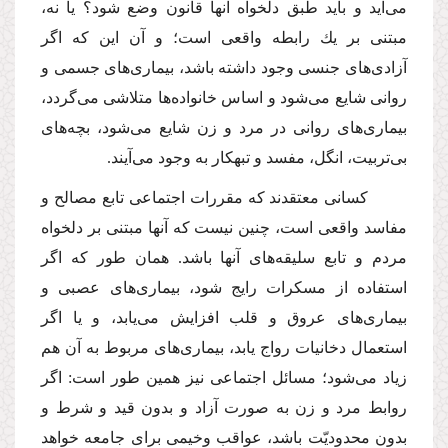
مى‌آید و باید طبق دلخواه آنها قانون وضع شود؟ یا نه،
مبتنى بر یك رابطه واقعى است؛ و آن این كه اگر
آزادى‌هاى جنسى وجود داشته باشد، بیمارى‌هاى جسمى و
روانى شایع مى‌شود و اساس خانواده‌ها متلاشى مى‌گردد،
بیمارى‌هاى روانى در مرد و زن شایع مى‌شود، بچه‌هاى
بى‌تربیت، انگل، مفسد و تبهكار به وجود مى‌آیند.
كسانى معتقدند كه مقررات اجتماعى تابع مصالح و
مفاسد واقعى است، چنین نیست كه آنها مبتنى بر دلخواه
مردم و تابع سلیقه‌هاى آنها باشد. همان طور كه اگر
استفاده از مسكرات رایج شود، بیمارى‌هاى عصبى و
بیمارى‌هاى عروق و قلب افزایش مى‌یابد، و یا اگر
استعمال دخانیات رواج یابد، بیمارى‌هاى مربوط به آن هم
زیاد مى‌شود؛ مسائل اجتماعى نیز همین طور است: اگر
روابط مرد و زن به صورت آزاد و بدون قید و شرط و
بدون محدودیّت باشد، عواقب وخیمى براى جامعه خواهد