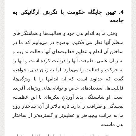
4. تبیین جایگاه حكومت با نگرش ارگانیكى به
جامعه
وقتى ما به اندام بدن خود و فعالیت‌ها و هماهنگى‌هاى
منظم آنها نظر مى‌افكنیم، بوضوح در مى‌یابیم كه ما در
ساختن آن اندام و تنظیم فعالیت‌هاى آنها دخالت نداریم و
به زبان علمى، طبیعت آنها را درست كرده است و آنها را
به حركت و فعالیت وا مى‌دارد. اما به زبان دینى، خواهیم
گفت كه خداوند است كه آن اندامها را با ویژگى‌ها،
قابلیت‌ها، استعدادهاى خاص و توانایى‌هاى ویژه‌اى آفریده
است. او شایستگى پدید آوردنِ پیكره‌اى با این عظمت،
پیچیدگى و ظرافت را دارد. تازه بالاتر از آن، ساختار روح
ما به مراتب پیچیده‌تر و عظیم‌تر و گسترده‌تر از ساختار
بدن ماست.