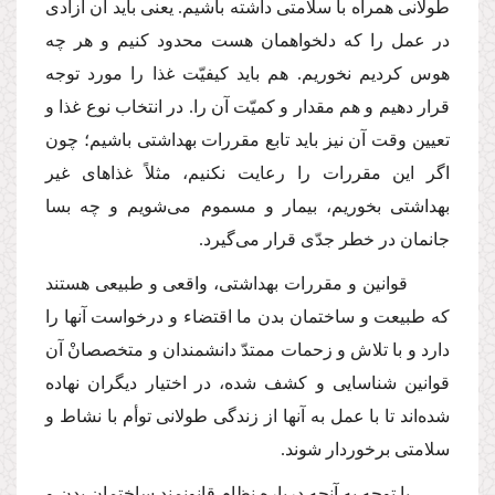
طولانى همراه با سلامتى داشته باشیم. یعنى باید آن آزادى
در عمل را كه دلخواهمان هست محدود كنیم و هر چه
هوس كردیم نخوریم. هم باید كیفیّت غذا را مورد توجه
قرار دهیم و هم مقدار و كمیّت آن را. در انتخاب نوع غذا و
تعیین وقت آن نیز باید تابع مقررات بهداشتى باشیم؛ چون
اگر این مقررات را رعایت نكنیم، مثلاً غذاهاى غیر
بهداشتى بخوریم، بیمار و مسموم مى‌شویم و چه بسا
جانمان در خطر جدّى قرار مى‌گیرد.
قوانین و مقررات بهداشتى، واقعى و طبیعى هستند
كه طبیعت و ساختمان بدن ما اقتضاء و درخواست آنها را
دارد و با تلاش و زحمات ممتدّ دانشمندان و متخصصانْ آن
قوانین شناسایى و كشف شده، در اختیار دیگران نهاده
شده‌اند تا با عمل به آنها از زندگى طولانى توأم با نشاط و
سلامتى برخوردار شوند.
با توجه به آنچه درباره نظام قانونمند ساختمان بدن و