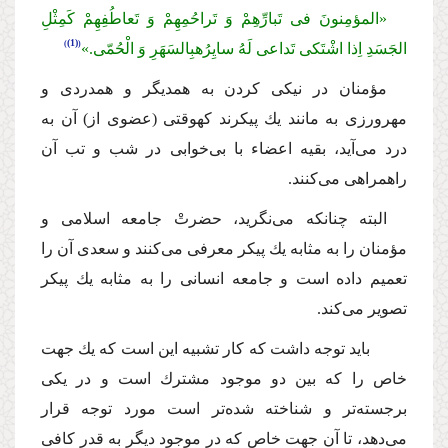
«المؤمِنونَ فى تَبارِّهِمْ وَ تَراحُمِهِمْ وَ تَعاطُفِهِمْ كَمِثْلِ
(1)
الجَسَدِ اِذا اشْتَكى تَداعى لَهُ سایِرُهبِالسَهَرِ وَ الْحُمّى.»
مؤمنان در نیكى كردن به همدیگر و همدردى و
مهرورزى به مانند یك پیكرند كهوقتى (عضوى از) آن به
درد مى‌آید، بقیه اعضاء با بى‌خوابى در شب و تب آن
راهمراهى مى‌كنند.
البته چنانكه مى‌نگرید، حضرتْ جامعه اسلامى و
مؤمنان را به مثابه یك پیكر معرفى مى‌كنند و سعدى آن را
تعمیم داده است و جامعه انسانى را به مثابه یك پیكر
تصویر مى‌كند.
باید توجه داشت كه كار تشبیه این است كه یك جهت
خاص را كه بین دو موجود مشترك است و در یكى
برجسته‌تر و شناخته شده‌تر است مورد توجه قرار
مى‌دهد، تا آن جهت خاص كه در موجود دیگر به قدر كافى