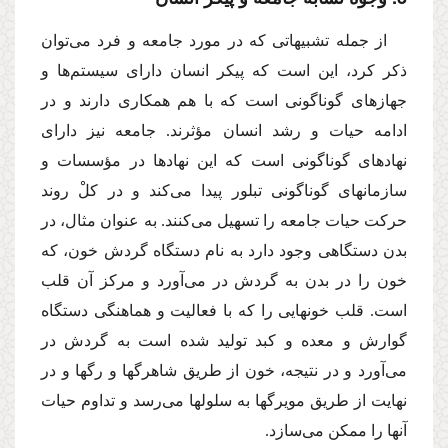
از جمله تشبیهاتى كه در مورد جامعه و فرد مى‌توان
ذكر كرد، این است كه پیكر انسان داراى سیستم‌ها و
جهازهاى گوناگونى است كه با هم همكارى دارند و در
ادامه حیات و رشد انسان مؤثرند. جامعه نیز داراى
نهادهاى گوناگونى است كه این نهادها در مؤسسات و
سازمانهاى گوناگونى تبلور پیدا مى‌كند و در كلْ روند
حركت حیات جامعه را تسهیل مى‌كنند. به عنوان مثال، در
بدن دستگاهى وجود دارد به نام دستگاه گردش خون، كه
خون را در بدن به گردش در مى‌آورد و مركز آن قلب
است. قلب خونهایى را كه با فعالیت و هماهنگى دستگاه
گوارش و معده و كبد تولید شده است به گردش در
مى‌آورد و در نتیجه، خون از طریق شاهرگها و رگها و در
نهایت از طریق مویرگها به سلولها مى‌رسد و تداوم حیات
آنها را ممكن مى‌سازد.