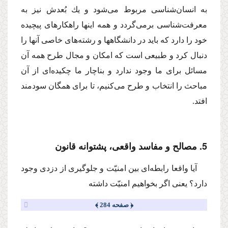
به انسان‌شناسى مربوط مى‌شود و یك بُعدش نیز به
معرفت‌شناسى برمى‌گردد و همه اینها راهكارهاى پیچیده
خود را دارد كه باید در دانشگاهها و رشته‌هاى خاصى آنها را
دنبال كرد و طبیعى است كه امكان و مجال طرح همه آن
مسائل براى ما وجود ندارد و بناچار ما چكیده‌اى از آن
مباحث را انتخاب و طرح مى‌كنیم، تا براى همگان سودمند
افتد.
5. مصالح و مفاسد واقعى، پشتوانه قانون
آیا واقعا رابطه‌اى بین امنیّت و جلوگیرى از دزدى وجود
دارد؟ یعنى اگر بخواهیم امنیّت داشته
﴿ صفحه 284 ﴾