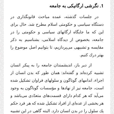
1. نگرشى ارگانیكى به جامعه
در جلسات گذشته، عمده مباحث قانونگذارى در
دستگاه سیاسى و حكومتى اسلام مطرح شد. حال براى
این كه ما جایگاه ارگانهاى سیاسى و حكومتى را در
جامعه، بخصوص از دیدگاه اسلامى، بشناسیم به ذكر
مقایسه و تشبیهى مى‌پردازیم، تا بتوانیم اصل موضوع را
بهتر درك كنیم.
از دیر باز، اندیشمندان جامعه را به پیكر انسان
تشبیه كرده‌اند و گفته‌اند: همان طور كه بدن انسان از
اجزاء، اندامهاى گوناگون و سلولهاى فراوان تشكیل شده
است، جامعه نیز از نهادها و مؤسسات گوناگون به وجود
مى‌آید كه هر كدام داراى قسمت‌هاى متعدّدى مى‌باشد و
هر بخشى از عده‌اى از افراد تشكیل شده كه هر فرد حكم
یك سلول را در بدن انسان دارد. البته گاهى در این تشبیه