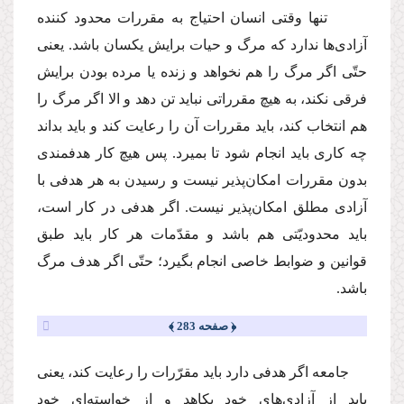
تنها وقتى انسان احتیاج به مقررات محدود كننده
آزادى‌ها ندارد كه مرگ و حیات برایش یكسان باشد. یعنى
حتّى اگر مرگ را هم نخواهد و زنده یا مرده بودن برایش
فرقى نكند، به هیچ مقرراتى نباید تن دهد و الا اگر مرگ را
هم انتخاب كند، باید مقررات آن را رعایت كند و باید بداند
چه كارى باید انجام شود تا بمیرد. پس هیچ كار هدفمندى
بدون مقررات امكان‌پذیر نیست و رسیدن به هر هدفى با
آزادى مطلق امكان‌پذیر نیست. اگر هدفى در كار است،
باید محدودیّتى هم باشد و مقدّمات هر كار باید طبق
قوانین و ضوابط خاصى انجام بگیرد؛ حتّى اگر هدف مرگ
باشد.
﴿ صفحه 283 ﴾
جامعه اگر هدفى دارد باید مقرّرات را رعایت كند، یعنى
باید از آزادى‌هاى خود بكاهد و از خواسته‌اى خود