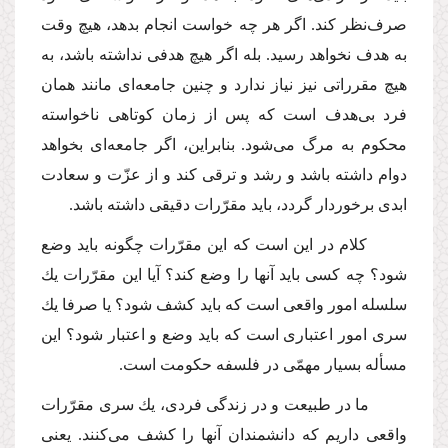
صرف‌نظر كند. اگر هر چه خواست انجام بدهد، هیچ وقت
به هدف نخواهد رسید. بله اگر هیچ هدفى نداشته باشد، به
هیچ مقرراتى نیز نیاز ندارد و چنین جامعه‌اى مانند همان
فرد بى‌هدف است كه پس از زمان كوتاهى ناخواسته
محكوم به مرگ مى‌شود. بنابراین، اگر جامعه‌اى بخواهد
دوام داشته باشد و رشد و ترقى كند و از عزّت و سعادت
ابدى برخوردار گردد، باید مقرّرات دقیقى داشته باشد.
كلام در این است كه این مقرّرات چگونه باید وضع
شود؟ چه كسى باید آنها را وضع كند؟ آیا این مقرّرات یك
سلسله امور واقعى است كه باید كشف شود؟ یا صرفا یك
سرى امور اعتبارى است كه باید وضع و اعتبار شود؟ این
مسأله بسیار مهمّى در فلسفه حكومت است.
ما در طبیعت و در زندگى فردى، یك سرى مقرّرات
واقعى داریم كه دانشمندان آنها را كشف مى‌كنند. یعنى