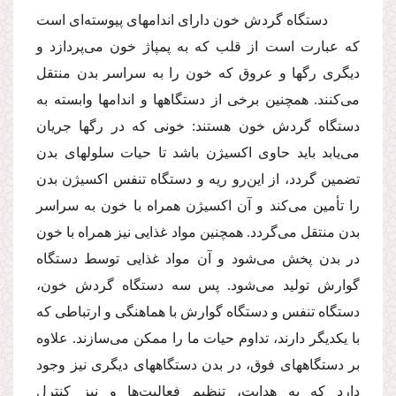
دستگاه گردش خون داراى اندامهاى پیوسته‌اى است
كه عبارت است از قلب كه به پمپاژ خون مى‌پردازد و
دیگرى رگها و عروق كه خون را به سراسر بدن منتقل
مى‌كنند. همچنین برخى از دستگاهها و اندامها وابسته به
دستگاه گردش خون هستند: خونى كه در رگها جریان
مى‌یابد باید حاوى اكسیژن باشد تا حیات سلولهاى بدن
تضمین گردد، از این‌رو ریه و دستگاه تنفس اكسیژن بدن
را تأمین مى‌كند و آن اكسیژن همراه با خون به سراسر
بدن منتقل مى‌گردد. همچنین مواد غذایى نیز همراه با خون
در بدن پخش مى‌شود و آن مواد غذایى توسط دستگاه
گوارش تولید مى‌شود. پس سه دستگاه گردش خون،
دستگاه تنفس و دستگاه گوارش با هماهنگى و ارتباطى كه
با یكدیگر دارند، تداوم حیات ما را ممكن مى‌سازند. علاوه
بر دستگاههاى فوق، در بدن دستگاههاى دیگرى نیز وجود
دارد كه به هدایت، تنظیم فعالیت‌ها و نیز كنترل