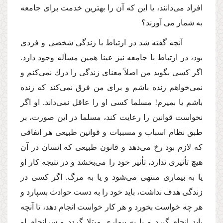
افراد مى‌دانند، یا این كه آن را بهترین خدمت براى جامعه
به شمار مى آورند؟
آنچه گفته شد در ارتباط با زندگى شخصى و فردى
بود، در ارتباط با جامعه نیز عینا همین مسأله وجود دارد.
اگر كسى بگوید من اصلاً معناى زندگى را درك نمى‌كنم و
نمى‌خواهم زنده باشم و براى من فرق نمى‌كند كه زنده
باشم یا بمیرم! مسلما كسى او را عاقل نمى‌داند. او اگر
نخواست قوانین را رعایت كند، مسلما در این صورت، بر
طبق نظام اسباب و مسببات و قوانین طبیعى هر اتفاقى
كه لازم بود رخ مى‌دهد و قانون طبیعى كه انسان در آن
هیچ تأثیرى ندارد، تأثیر خود را مى‌بخشد و در نتیجه كار او
یا به بیمارى منتهى مى‌شود و یا به مرگ. اگر كسى در
زندگى هدف نداشت، باید خود را به دست حوادث بسپارد و
هر چه خواست بخورد و هر كار خواست انجام دهد، تا آنچه
باید انجام گیرد و یا به بیمارى مبتلا گردد و سرانجام او