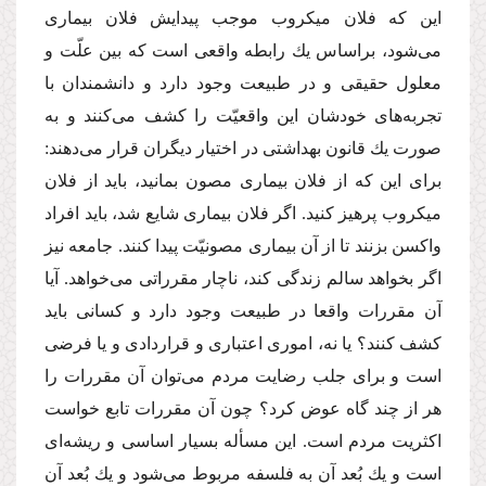
این كه فلان میكروب موجب پیدایش فلان بیمارى
مى‌شود، براساس یك رابطه واقعى است كه بین علّت و
معلول حقیقى و در طبیعت وجود دارد و دانشمندان با
تجربه‌هاى خودشان این واقعیّت را كشف مى‌كنند و به
صورت یك قانون بهداشتى در اختیار دیگران قرار مى‌دهند:
براى این كه از فلان بیمارى مصون بمانید، باید از فلان
میكروب پرهیز كنید. اگر فلان بیمارى شایع شد، باید افراد
واكسن بزنند تا از آن بیمارى مصونیّت پیدا كنند. جامعه نیز
اگر بخواهد سالم زندگى كند، ناچار مقرراتى مى‌خواهد. آیا
آن مقررات واقعا در طبیعت وجود دارد و كسانى باید
كشف كنند؟ یا نه، امورى اعتبارى و قراردادى و یا فرضى
است و براى جلب رضایت مردم مى‌توان آن مقررات را
هر از چند گاه عوض كرد؟ چون آن مقررات تابع خواست
اكثریت مردم است. این مسأله بسیار اساسى و ریشه‌اى
است و یك بُعد آن به فلسفه مربوط مى‌شود و یك بُعد آن