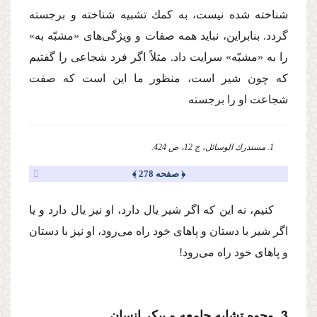
شناخته شده نیست، به كمك تشبیه شناخته و برجسته
گردد. بنابراین، نباید همه صفات و ویژگى‌هاى «مشبّه به»
را به «مشبّه» سرایت داد. مثلاً اگر فرد شجاعى را گفتیم
كه چون شیر است، منظور ما این است كه صفت
شجاعت او را برجسته
1. مستدرك الوسائل، ج 12، ص 424.
﴿ صفحه 278 ﴾
كنیم، نه این كه اگر شیر یال دارد، او نیز یال دارد و یا
اگر شیر با دستان و پاهاى خود راه مى‌رود، او نیز با دستان
و پاهاى خود راه مى‌رود!
3. وجوه تشابه جامعه و پیكر انسان