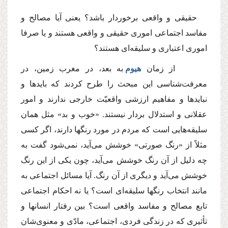
حقیقى و واقعى برخوردار باشد؟ یعنى آیا مصالح و
مفاسد اجتماعى امورى حقیقى و واقعى هستند و یا صرفا
امورى اعتبارى و سلیقه‌اى هستند؟
از زمان
هیوم
به بعد، در مغرب زمین، در
معرفت‌شناسى این مبحث را طرح كردند كه بایدها و
نبایدها و مفاهیم ارزشى واقعیّت خارجى ندارند و امور
عقلانى و استدلال بردار نیستند. «خوب و بد» مثل همان
سلیقه‌هایى است كه مردم در مورد رنگها دارند، اگر كسى
مثلاً از «رنگ صورتى» خوشش مى‌آید، نمى‌شود گفت به
چه دلیل از آن رنگ خوشش مى‌آید، چون یكى از این رنگ
خوشش مى‌آید و دیگرى از آن رنگ. آیا مسائل اجتماعى به
مانند انتخاب رنگها سلیقه‌اى است؟ یا نه احكام اجتماعى
تابع مصالح و مفاسد واقعى است؟ بین رفتار انسانها و
تأثیرى كه در زندگى فردى، اجتماعى، مادّى و معنوى‌شان