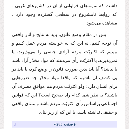
داشت كه نمونه‌هاى فراوانى از آن در كشورهاى غربى ـ
كه روابط نامشروع در سطحى گسترده وجود دارد ـ
مشاهده مى‌شود.
پس در مقام وضع قانون، باید به نتایج و آثار واقعى
آن توجه كنیم، نه این كه به خواسته مردم عمل كنیم و
ببینیم كه اكثریّت مردم آزادى جنسى را مى‌پذیرند، یا
نمى‌پذیرند. یا اكثریّت رأى مى‌دهند كه مواد مخدّر آزاد باشد
یا نباشد؟ آیا باید بدین صورت قانون را وضع كرد، یا باید در
پى كشف آن باشیم كه واقعا مواد مخدّر چه ضررهایى
براى انسان دارد؛ ولو اكثریّت مردم هم موافقِ مصرف آن
باشند؟ به نظر شما كدام راه صحیح است؟ این كه قوانین
اجتماعى براساس رأى اكثریّت مردم باشد و مبناى واقعى
و حقیقى نداشته باشد، یا این كه از زیر بناى
﴿ صفحه 285 ﴾