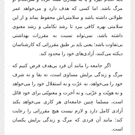
مرگ باشد. اما كسى كه هدف دارد و مى‌خواهد عمر
طولانى داشته باشد و سلامتى‌اش محفوظ بماند و از این
سلامتى بهره كافى ببرد تا رشد تكاملى و رشد معنوى
داشته باشد، نمى‌تواند نسبت به مقررات بهداشتى
بى‌تفاوت باشد؛ یعنى باید بر طبق مقرراتى كه كارشناسان
دیكته مى‌كنند، آزادى‌هاى خود را محدود كند.
اگر جامعه را مانند آن فرد بى‌هدف فرض كنیم كه
مرگ و زندگى برایش مساوى است، نه بقا و نه شرف
خود را مى‌خواهد، نه عزّت و نه استقلال خود را مى‌خواهد
و نه هویّت و عزّتى، و نه آخرت و معنویّتى براى خود قائل
است، مسلما چنین جامعه‌اى هر كارى مى‌خواهد بكند
آزادى كامل دارد و لازم نیست هیچ مقرراتى را رعایت
كند؛ مانند آن فردى كه مرگ و زندگى برایش یكسان
است.