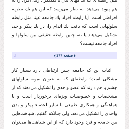
مثل رابطه‌اى كه اندامهاى بدن با یكدیگر دارند، افراد را به
هم پیوند مى‌دهد. به نظر مى‌رسد كه این هم یك نظریه
افراطى است. آیا رابطه افراد یك جامعه عینا مثل رابطه
سلولهایى است كه بافت یك اندام را، در یك پیكر واحد،
تشكیل مى‌دهند یا نه، چنین رابطه حقیقى بین سلولها و
افراد جامعه نیست؟
﴿ صفحه 277 ﴾
اثبات این كه جامعه چنین ارتباطى دارد بسیار كار
مشكلى است؛ رابطه‌اى كه به عنوان نمونه سلولهاى
چشم با هم دارند كه عضو واحدى را تشكیل مى‌دهند كه از
مشخصات و خصوصیات ویژه‌اى برخوردار است و با
هماهنگى و همكارى طبیعى با سایر اعضاء پیكر و بدن
واحدى را تشكیل مى‌دهد. ولى چنانكه گفتیم، شباهت‌هایى
بین جامعه و فرد وجود دارد كه از این شباهت‌ها مى‌توان