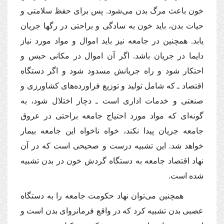
خون باعث مرگ بدن مى‌شود. پس براى حفظ سلامتى و
حیات بدن، باید خون به سادگى و براحتى در رگها جریان
یابد. همچنین در جامعه نیز باید اموال و مواد مورد نیاز
دایما در جریان باشد. اگر آن اموال در مكانى حبس و
احتكار شود و راه جریانش مسدود شود و اگر دستگاه
اقتصاد ـ كه شامل تولید و توزیع فراورده‌هاى كشاورزى و
صنعتى و خدمات ادارى است ـ دچار اختلال شود، به
گونه‌اى كه مواد مورد احتیاج جامعه براحتى در عروق
جامعه جریان پیدا نكند، خواه ناخواه این جامعه بیمار
خواهد شد. این تشبیه درست و صحیحى است كه در آن
نهاد اقتصاد جامعه به دستگاه گردش خون در بدن تشبیه
شده است.
همچنین مى‌توان نهاد حكومت جامعه را به دستگاه
عصبى بدن تشبیه كرد كه در واقع فرمانرواى بدن است و