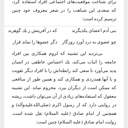
براى شناخت موقعیت‌هاى اجتماعى افراد استفاده كرد،
كه سعدى این شباهت را در شعر معروف خود چنین
ترسیم كرده است:
بنى آدم اعضاى یكدیگرند
كه در آفرینش ز یك گوهرند
چو عضوى به درد آورد روزگار
دگر عضوها را نماند قرار
بى‌تردید این تشبیه كه لزوم همكارى بین افراد
جامعه را اثبات مى‌كند، یك احساس عاطفى در انسان
پدید مى‌آورد تا سعى كند رابطه‌اش را با افراد دیگر تقویت
و با آنها همدردى و همكارى كند و همین طور از منافعى
كه ممكن است از دیگران ببرد، محروم نماند. این تشبیه
معقول كه استفاده‌هاى زیادى از آن مى‌توان داشت، ریشه
در روایتى دارد كه از رسول اكرم
(صلى‌الله‌علیه‌و‌آله)
و
همچنین از امام صادق
(علیه السلام)
نقل شده است.
روایت امام صادق
(علیه السلام)
چنین است: