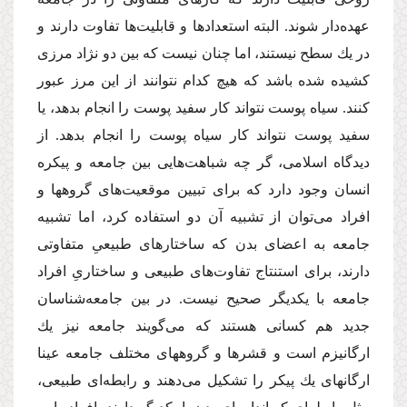
عهده‌دار شوند. البته استعدادها و قابلیت‌ها تفاوت دارند و
در یك سطح نیستند، اما چنان نیست كه بین دو نژاد مرزى
كشیده شده باشد كه هیچ كدام نتوانند از این مرز عبور
كنند. سیاه پوست نتواند كار سفید پوست را انجام بدهد، یا
سفید پوست نتواند كار سیاه پوست را انجام بدهد. از
دیدگاه اسلامى، گر چه شباهت‌هایى بین جامعه و پیكره
انسان وجود دارد كه براى تبیین موقعیت‌هاى گروهها و
افراد مى‌توان از تشبیه آن دو استفاده كرد، اما تشبیه
جامعه به اعضاى بدن كه ساختارهاى طبیعىِ متفاوتى
دارند، براى استنتاج تفاوت‌هاى طبیعى و ساختارىِ افراد
جامعه با یكدیگر صحیح نیست. در بین جامعه‌شناسان
جدید هم كسانى هستند كه مى‌گویند جامعه نیز یك
ارگانیزم است و قشرها و گروههاى مختلف جامعه عینا
ارگانهاى یك پیكر را تشكیل مى‌دهند و رابطه‌اى طبیعى،