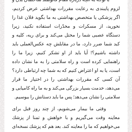
لزوم پایبندى به رعایت مقررات بهداشتى عرض كردیم،
اگر پزشكى یا متخصص بهداشتى به ما بگوید فلان غذا را
نخورید، از مسكرات و مخدّرات استفاده نكنید، زیرا
دستگاه عصبى شما را مختل مى‌كند و براى ریه، كلیه و
كبد شما ضرر دارد، ما در مقابلش چه عكس‌العملى باید
داشته باشیم؟! آیا باید از او تشكر كنیم، زیرا ما را
راهنمایى كرده است و راه سلامتى را به ما نشان داده
است، یا به او اعتراض كنیم كه به شما چه ارتباطى دارد؟
آن كسى كه مقررات بهداشتى را در اختیار ما قرار
مى‌دهد، خدمت بسیار بزرگى مى‌كند و به ما راه كامیابى و
سلامتى را نشان مى‌دهد؛ پس ما باید دستانش را ببوسیم.
وقتى ما بیمار مى‌شویم، از چند روز قبل براى
معاینه وقت مى‌گیریم و با خواهش و تمنا از پزشك
مى‌خواهیم كه ما را معاینه كند. بعد هم كه پزشك نسخه‌اى