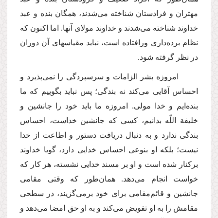
مهتران و فرادستان شناخته مى‌شدند، همگان بنده و عبد
خداوند شناخته مى‌شدند و خداوند مولاى آنها. اما اكنون كه
نظام برده‌دارى ورافتاده است، نباید مقیاسهاى آن دوران
در نظر گرفته شود.
امروزه بشر الزامات و سرسپردگى را نمى‌پذیرد و
احساس آقایى مى‌كند نه بندگى؛ پس نباید بگوییم كه ما
بنده‌ایم و خدا مولى. امروزه ما باید خود را جانشین و
خلیفة اللّه بدانیم، كسى كه جانشین خداست، احساس
بندگى ندارد و به دنبال دریافت دستور و اطاعت از خدا
نیست؛ بلكه او بنوعى احساس خدایى دارد، گویا خداوند
بركنار شده است و او بر مسند خدایى نشسته، هر كار كه
خواست انجام مى‌دهد. همان‌طور كه وقتى مقامى
جانشین و قائم‌مقامى براى خود برمى‌گزیند، در سطحى
مقامش را به او تفویض مى‌كند و به او حق امضا مى‌دهد و