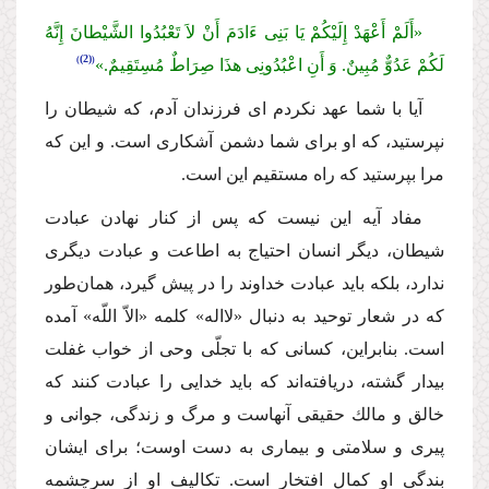
«أَلَمْ أَعْهَدْ إِلَیْكُمْ یَا بَنِى ءَادَمَ أَنْ لاَ تَعْبُدُوا الشَّیْطانَ إِنَّهُ
(2)
لَكُمْ عَدُوٌّ مُبِینٌ. وَ أَنِ اعْبُدُونِى هذَا صِرَاطٌ مُسِتَقِیمٌ.»
آیا با شما عهد نكردم اى فرزندان آدم، كه شیطان را
نپرستید، كه او براى شما دشمن آشكارى است. و این كه
مرا بپرستید كه راه مستقیم این است.
مفاد آیه این نیست كه پس از كنار نهادن عبادت
شیطان، دیگر انسان احتیاج به اطاعت و عبادت دیگرى
ندارد، بلكه باید عبادت خداوند را در پیش گیرد، همان‌طور
كه در شعار توحید به دنبال «لااله» كلمه «الاّ اللّه» آمده
است. بنابراین، كسانى كه با تجلّى وحى از خواب غفلت
بیدار گشته، دریافته‌اند كه باید خدایى را عبادت كنند كه
خالق و مالك حقیقى آنهاست و مرگ و زندگى، جوانى و
پیرى و سلامتى و بیمارى به دست اوست؛ براى ایشان
بندگى او كمال افتخار است. تكالیف او از سرچشمه