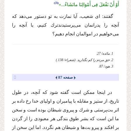
(3)
أَوْ أَنْ نَفْعَلَ فِى أَمْوَالِنَا مانَشَاءُ...»
گفتند: اى شعیب، آیا نمازت به تو دستور مى‌دهد كه
آنچه را پدرانمان مى‌پرستیدندترك كنیم، یا آنچه را
مى‌خواهیم در اموالمان انجام دهیم؟
1. مائده/ 27.
2. حق مردم را كم نگذارید. (شعراء/ 138.)
3. هود/ 87.
﴿ صفحه 87 ﴾
در اینجا ممكن است گفته شود كه آنچه، در طول
تاریخ، از ستیز و مقابله با پیامبران و اولیاى خدا رخ داده بر
اثر بت‌پرستى و شرك و پیروى شیطان بوده است و سخن
ما این است كه بشر طوق بندگى هر معبودى را از گردن
بر افكند و پیرو بت‌ها و شیطان هم نگردد. اما این سخن از