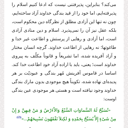
مى‌كند؟ بنابراین، پذیرفتنى نیست كه ادعا كنیم اسلام را
پذیرفته‌ایم، اما خود را از قید بندگى خداوند آزاد ساخته‌ایم،
چون نه تنها این آزادى مطلق از نظرگاه دین محكوم است،
بلكه عقل نیز آن را نمى‌پذیرد. اسلام و دین منادى آزادى
است، اما آزادى و رهایى از پرستش و اطاعت غیر خدا و
طاغوتها؛ نه رهایى از اطاعت خداوند. گرچه انسان مختار
و آزاد آفریده شده، اما تشریعاً و قانوناً مكلّف به پیروى
خداوند است؛ یعنى، باید با اراده آزاد خود اطاعت خدا كند.
اساسا در قاموس آفرینش مُهر بندگى و عبودیّت بر هر
پدیده‌اى نهاده شده، تكویناً هیچ موجودى بدون مارك بندگى
خداوند وجود نیافته است و هستى هر موجودى عین بندگى
اوست:
«تُسَبِّحُ لَهُ السَّماوَاتِ السَّبْعُ وَالاْءَرْضُ وَ مَنْ فِیهِنَّ وَ إِنْ
(2)
مِنْ شَىْ‌ءٍ إِلاَّ یُسَبِّحُ بِحَمْدِهِ وَ لكِنلاَ تَفْقَهُونَ تَسْبِیحَهُمْ...»