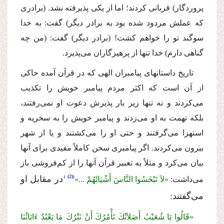
پروردگار) قربانى كردند؛ اما از یكى پذیرفته نشد. (برادرى
كه عملش مردود شده بود به برادر دیگر) گفت: به خدا
سوگند تو را خواهم كشت! (برادر دیگر) گفت: (من چه
گناهى دارم) خدا تنها از پرهیزگاران مى‌پذیرد.
تاریخ داستانهاى پیامبران الهى كه در قرآن آمده حاكى
از آن است كه اكثر مردم پیامبر خویش را تكذیب
مى‌كردند و نه تنها زیر بار پذیرش دعوت او نمى‌رفتند،
بلكه تهمت به او مى‌زدند و پیامبر خویش را به سخریه و
استهزا مى‌گرفتند و حتى او را مى‌كشتند و یا از شهر
بیرون مى‌كردند. اگر پیامبرى سخن كاملاً مفیدى براى آنها
بیان مى‌كرد و مثلاً به تعبیر قرآن آنها را از كم‌فروشى باز
(2)
در مقابل او
مى‌داشت:
«لاَ تَبْخَسُوا النَّاسَ أَشْیَائَهُمْ ...»
مى‌گفتند:
«قَالُوا یَا شُعَیْبُ أَصَلاَتُكَ تَأْمُرُكَ أَنْ نَتْرُكَ مَا یَعْبُدُ ءَابَائُنَا