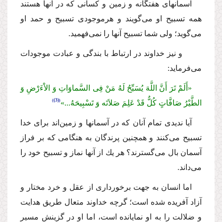
آسمانهاى هفتگانه و زمین و كسانى كه در آنها هستند
همه تسبیح او مى‌گویند و هرموجودى تسبیح و حمد او
مى‌گوید؛ ولى شما تسبیح آنها را نمى‌فهمید.
و نیز خداوند در ارتباط با بندگى و عبادت موجودات
مى‌فرماید:
«أَلَمْ تَرَ أَنَّ اللَّهَ یُسَبِّحُ لَهُ مَنْ فِى السَّماوَاتِ وَ الاْءَرْضِ وَ
(3)
الطَّیْرُ صَافَّاتٍ كُلٌّ قَدْ عَلِمَ صَلاَتَه وَ تَسْبِیحَهُ...»
آیا ندیدى تمام آنان كه در آسمانها و زمین‌اند براى خدا
تسبیح مى‌كنند و همچنین پرندگان به هنگامى كه بر فراز
آسمان بال مى‌گسترند؟ هر یك از آنها نماز و تسبیح خود را
مى‌داند.
اما انسان به جهت برخوردارى از عقل و خرد مختار و
آزاد آفریده شده است؛ گرچه خداوند متعال طریق هدایت
و ضلالت را به او نمایانده است، اما او در گزینش مسیر