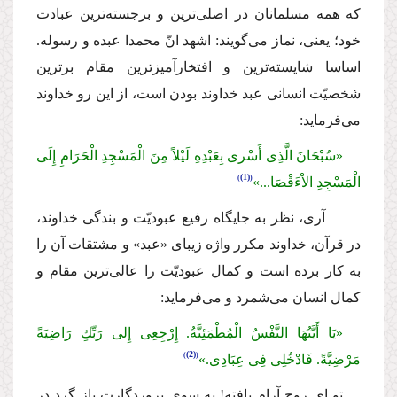
كه همه مسلمانان در اصلى‌ترین و برجسته‌ترین عبادت
خود؛ یعنى، نماز مى‌گویند: اشهد انّ محمدا عبده و رسوله.
اساسا شایسته‌ترین و افتخارآمیزترین مقام برترین
شخصیّت انسانى عبد خداوند بودن است، از این رو خداوند
مى‌فرماید:
«سُبْحَانَ الَّذِى أَسْرى بِعَبْدِهِ لَیْلاً مِنَ الْمَسْجِدِ الْحَرَامِ إِلَى
(1)
الْمَسْجِدِ الاْءَقْصَا...»
آرى، نظر به جایگاه رفیع عبودیّت و بندگى خداوند،
در قرآن، خداوند مكرر واژه زیباى «عبد» و مشتقات آن را
به كار برده است و كمال عبودیّت را عالى‌ترین مقام و
كمال انسان مى‌شمرد و مى‌فرماید:
«یَا أَیَّتُهَا النَّفْسُ الْمُطْمَئِنَّةُ. إِرْجِعِى إِلى رَبِّكِ رَاضِیَةً
(2)
مَرْضِیَّةً. فَادْخُلِى فِى عِبَادِى.»
تو اى روح آرام یافته! به سوى پروردگارت باز گرد در