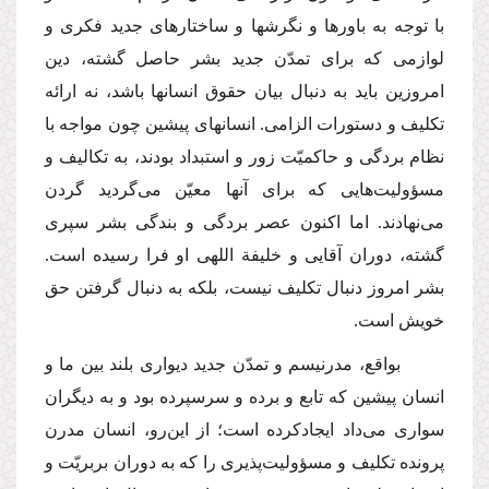
با توجه به باورها و نگرشها و ساختارهاى جدید فكرى و
لوازمى كه براى تمدّن جدید بشر حاصل گشته، دین
امروزین باید به دنبال بیان حقوق انسانها باشد، نه ارائه
تكلیف و دستورات الزامى. انسانهاى پیشین چون مواجه با
نظام بردگى و حاكمیّت زور و استبداد بودند، به تكالیف و
مسؤولیت‌هایى كه براى آنها معیّن مى‌گردید گردن
مى‌نهادند. اما اكنون عصر بردگى و بندگى بشر سپرى
گشته، دوران آقایى و خلیفة اللهى او فرا رسیده است.
بشر امروز دنبال تكلیف نیست، بلكه به دنبال گرفتن حق
خویش است.
بواقع، مدرنیسم و تمدّن جدید دیوارى بلند بین ما و
انسان پیشین كه تابع و برده و سرسپرده بود و به دیگران
سوارى مى‌داد ایجادكرده است؛ از این‌رو، انسان مدرن
پرونده تكلیف و مسؤولیت‌پذیرى را كه به دوران بربریّت و