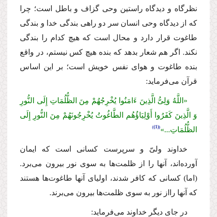
نظرگاه و دیدگاه راستین وحى گزاف و باطل است؛ چرا
كه از دیدگاه وحى انسان سر دو راهى بندگى خدا و بندگى
طاغوت قرار دارد و محال است كه هیچ كدام را بندگى
نكند. اگر هم شعار بدهد كه بنده هیچ كس نیستم، در واقع
بنده طاغوت و هواى نفس خویش است؛ بر این اساس
قرآن مى‌فرماید:
«اللَّهُ وَلِىُّ الَّذِینَ ءَامَنُوا یُخْرِجُهُمْ مِنَ الظُّلُمَاتِ إِلَى النُّورِ
وَ الَّذِینَ كَفَرُوا أَوْلِیَاؤُهُم الطَّاغُوتُ یُخْرِجُونَهُمْ مِنَ النُّورِ إِلَى
(1)
الظُّلُمَاتِ...»
خداوند ولىّ و سرپرست كسانى است كه ایمان
آورده‌اند، آنها را از ظلمت‌ها به سوى نور بیرون مى‌برد.
(اما) كسانى كه كافر شدند، اولیاى آنها طاغوت‌ها هستند
كه آنها رااز نور به سوى ظلمت‌ها بیرون مى‌برند.
در جاى دیگر خداوند مى‌فرماید: