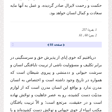
حكمت و رحمت لایزال صادر گردیده، و عمل به آنها مایه
سعادت و كمال انسان خواهد بود.
1. بقره/ 257.
2. یس/ 60 ـ 61.
﴿ صفحه 88 ﴾
دریافتیم كه خوى اِباى از پذیرش حق و سرسنگینى در
برابر تكلیف و مسؤولیت ناشى از تربیت نایافتگى انسان و
سرشت حیوانى و ددمنشى و پیروى شیطان است كه
همواره در تاریخ وجود داشته است و اختصاص به انسان
مدرن ندارد و بواقع این انسان مدرن است كه از لوازم
مدنیّت دست كشیده، رو به عصر جاهلیت و توحّش نهاده
است و در حقیقت، مرتجع است؛ و الاّ تربیت یافتگان
مكتب انبیاء از خوى حیوانى و توحّش دست كشیده‌اند و با