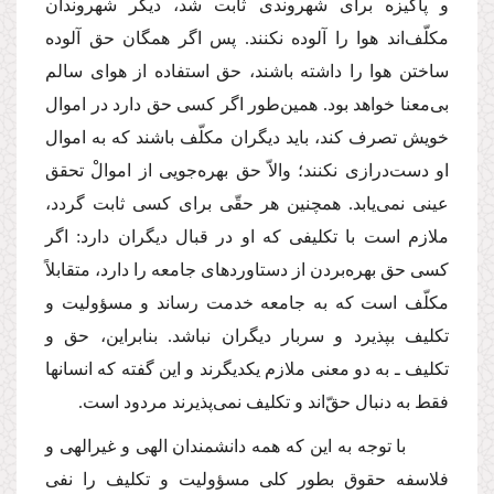
و پاكیزه براى شهروندى ثابت شد، دیگر شهروندان
مكلّف‌اند هوا را آلوده نكنند. پس اگر همگان حق آلوده
ساختن هوا را داشته باشند، حق استفاده از هواى سالم
بى‌معنا خواهد بود. همین‌طور اگر كسى حق دارد در اموال
خویش تصرف كند، باید دیگران مكلّف باشند كه به اموال
او دست‌درازى نكنند؛ والاّ حق بهره‌جویى از اموالْ تحقق
عینى نمى‌یابد. همچنین هر حقّى براى كسى ثابت گردد،
ملازم است با تكلیفى كه او در قبال دیگران دارد: اگر
كسى حق بهره‌بردن از دستاوردهاى جامعه را دارد، متقابلاً
مكلّف است كه به جامعه خدمت رساند و مسؤولیت و
تكلیف بپذیرد و سربار دیگران نباشد. بنابراین، حق و
تكلیف ـ به دو معنى ملازم یكدیگرند و این گفته كه انسانها
فقط به دنبال حقّ‌اند و تكلیف نمى‌پذیرند مردود است.
با توجه به این كه همه دانشمندان الهى و غیرالهى و
فلاسفه حقوق بطور كلى مسؤولیت و تكلیف را نفى