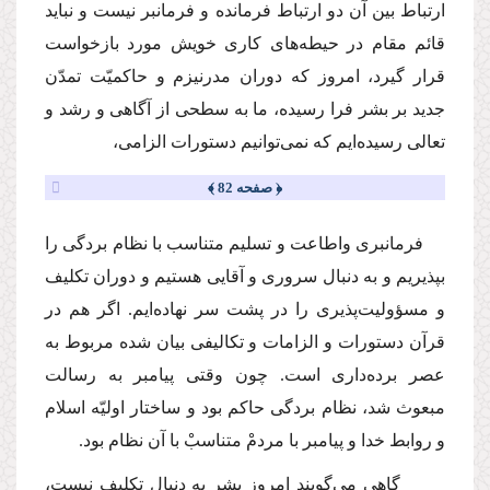
ارتباط بین آن دو ارتباط فرمانده و فرمانبر نیست و نباید
قائم مقام در حیطه‌هاى كارى خویش مورد بازخواست
قرار گیرد، امروز كه دوران مدرنیزم و حاكمیّت تمدّن
جدید بر بشر فرا رسیده، ما به سطحى از آگاهى و رشد و
تعالى رسیده‌ایم كه نمى‌توانیم دستورات الزامى،
﴿ صفحه 82 ﴾
فرمانبرى واطاعت و تسلیم متناسب با نظام بردگى را
بپذیریم و به دنبال سرورى و آقایى هستیم و دوران تكلیف
و مسؤولیت‌پذیرى را در پشت سر نهاده‌ایم. اگر هم در
قرآن دستورات و الزامات و تكالیفى بیان شده مربوط به
عصر برده‌دارى است. چون وقتى پیامبر به رسالت
مبعوث شد، نظام بردگى حاكم بود و ساختار اولیّه اسلام
و روابط خدا و پیامبر با مردمْ متناسبْ با آن نظام بود.
گاهى مى‌گویند امروز بشر به دنبال تكلیف نیست،