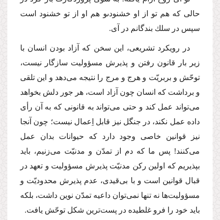
حالى كه هم تو از او خشنودىو هم او از تو خشنود است
سپس در سلك بندگانم در آى.
در رویكرد تشریعى، این سخن كه آزاد بودن انسان با
زیر بار قانون رفتن و پذیرش مسؤولیت سازگار نیست،
توحّش و بربریّت و هرج و مرج را نتیجه مى‌دهد و این تلقى
و برداشت كه انسان چون آزاد است، هر جور دلش بخواهد
مى‌تواند عمل كند و حتى مى‌تواند به قانونى كه به آن رأى
داده عمل نكند، در جنگل نیز قابل اِعمال نیست؛ چون آنجا
نیز قوانین خاصى وجود دارد كه حیوانات بدان عمل
مى‌كنند! پس ما كه دم از تمدّن و مدنیّت مى‌زنیم، باید
بپذیریم كه اولین ركن مدنیّت پذیرش مسؤولیت و تعهد در
قبال قوانین است و با بى‌قیدى، عدم پذیرش محدودیّت و
مسؤولیت‌ها نه تنها نمى‌توان داعیه تمدّن نوین داشت، بلكه
باید خود را فرو غلطیده در پست‌ترین شكل توحّش یافت.