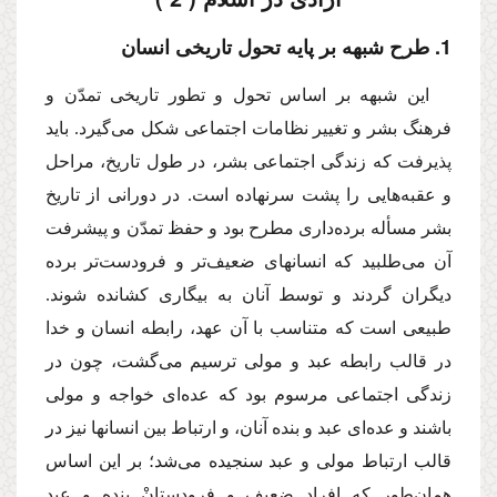
1. طرح شبهه بر پایه تحول تاریخى انسان
این شبهه بر اساس تحول و تطور تاریخى تمدّن و
فرهنگ بشر و تغییر نظامات اجتماعى شكل مى‌گیرد. باید
پذیرفت كه زندگى اجتماعى بشر، در طول تاریخ، مراحل
و عقبه‌هایى را پشت سرنهاده است. در دورانى از تاریخ
بشر مسأله برده‌دارى مطرح بود و حفظ تمدّن و پیشرفت
آن مى‌طلبید كه انسانهاى ضعیف‌تر و فرودست‌تر برده
دیگران گردند و توسط آنان به بیگارى كشانده شوند.
طبیعى است كه متناسب با آن عهد، رابطه انسان و خدا
در قالب رابطه عبد و مولى ترسیم مى‌گشت، چون در
زندگى اجتماعى مرسوم بود كه عده‌اى خواجه و مولى
باشند و عده‌اى عبد و بنده آنان، و ارتباط بین انسانها نیز در
قالب ارتباط مولى و عبد سنجیده مى‌شد؛ بر این اساس
همان‌طور كه افراد ضعیف و فرودستانْ بنده و عبد