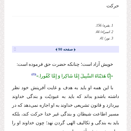
حركت
1. بقره/ 156.
2. اسراء/ 44.
3. نور/ 41.
﴿ صفحه 90 ﴾
خویش آزاد است؛ چنانكه حضرت حق فرموده است:
(1)
«إِنَّا هَدَیْنَاهُ السَّبِیلَ إِمَّا شَاكِرا وَ إِمَّا كَفُورا.»
با این همه او باید به هدف و غایت آفرینش خود نظر
داشته باشدو بداند كه باید به عبودیّت و بندگى خداوند
بپردازد و قانون تشریعى خداوند به او اجازه نمى‌دهد كه در
مسیر اطاعت شیطان و بندگى غیر خدا حركت كند، بلكه
باید به بندگى و تكالیف الهى گردن نهد؛ چون خداوند او را