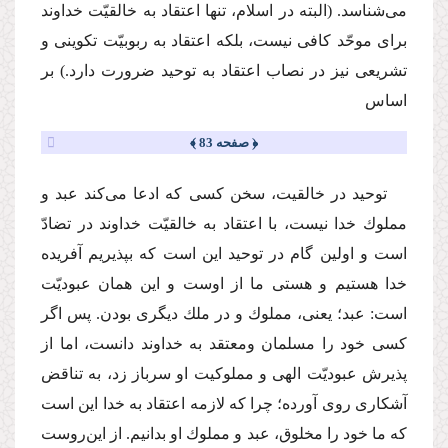
مى‌شناسد. (البته در اسلام، تنها اعتقاد به خالقیّت خداوند
براى موحّد كافى نیست، بلكه اعتقاد به ربوبیّت تكوینى و
تشریعى نیز در نصاب اعتقاد به توحید ضرورت دارد.) بر
اساس
﴿ صفحه 83 ﴾
توحید در خالقیت، سخن كسى كه ادعا مى‌كند عبد و
مملوك خدا نیست، با اعتقاد به خالقیّت خداوند در تضادّ
است و اولین گام در توحید این است كه بپذیریم آفریده
خدا هستیم و هستى ما از اوست و این همان عبودیّت
است: عبد؛ یعنى، مملوك و در ملك دیگرى بودن. پس اگر
كسى خود را مسلمان ومعتقد به خداوند دانست، اما از
پذیرش عبودیّت الهى و مملوكیت او سرباز زد، به تناقض
آشكارى روى آورده؛ چرا كه لازمه اعتقاد به خدا این است
كه ما خود را مخلوق، عبد و مملوك او بدانیم. از این‌روست