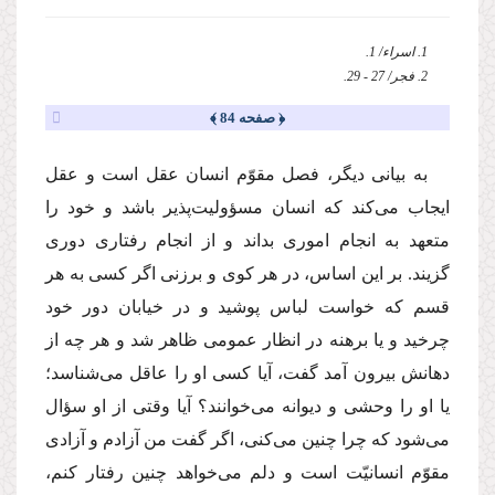
1. اسراء/ 1.
2. فجر/ 27 - 29.
﴿ صفحه 84 ﴾
به بیانى دیگر، فصل مقوّم انسان عقل است و عقل
ایجاب مى‌كند كه انسان مسؤولیت‌پذیر باشد و خود را
متعهد به انجام امورى بداند و از انجام رفتارى دورى
گزیند. بر این اساس، در هر كوى و برزنى اگر كسى به هر
قسم كه خواست لباس پوشید و در خیابان دور خود
چرخید و یا برهنه در انظار عمومى ظاهر شد و هر چه از
دهانش بیرون آمد گفت، آیا كسى او را عاقل مى‌شناسد؛
یا او را وحشى و دیوانه مى‌خوانند؟ آیا وقتى از او سؤال
مى‌شود كه چرا چنین مى‌كنى، اگر گفت من آزادم و آزادى
مقوّم انسانیّت است و دلم مى‌خواهد چنین رفتار كنم،