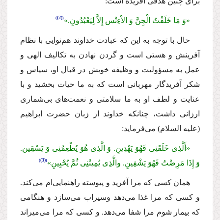
براى چنین هدفى آفریده است:
(2)
«وَ مَا خَلَقْتُ الْجِنَّ وَ الاْءِنْس إِلاَّ لِیَعْبُدُونِ.»
حال با توجه به این كه عبادت خداوند هم‌نوایى با نظام
آفرینش و هستى است و گردن نهادن به تكالیف الهى و
عمل به مسؤولیت و وظیفه خویش در قبال او، سپاس و
شكر آفریدگار مهربانى است كه به ما حیات بخشید و با
عنایت و لطف او به ما سلامتى و نعمت‌هاى بى‌شمارى
ارزانى داشت، چنانكه خداوند از زبان حضرت ابراهیم
(علیه السلام)
مى‌فرماید:
«أَلَّذِى خَلَقَنِى فَهُوَ یَهْدِینِ. وَ الَّذِى هُوَ یُطْعِمُنِى وَ یَسْقِین.
(3)
وَ إِذَا مَرِضْتُ فَهُوَ یَشْفِینِ. والَّذِى یُمِیتُنِى ثُمَّ یُحْیِینِ»
همان كسى كه مرا آفرید و پیوسته راهنمایى‌ام مى‌كند.
و كسى كه مرا غذا مى‌دهد وسیراب مى‌سازد و هنگامى
كه بیمار شوم مرا شفا مى‌دهد. و كسى كه مرا مى‌میراند