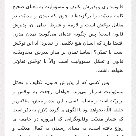
قانونمدارى و پذیرش تكلیف و مسؤولیت به معناى صحیح
كلمه مدنیّت را برگزیده‌اند. چون كه تمدن و مدنیّت در
مقابل توحّش است و لازمه و شرط اصلى آن، پذیرش
قانون است؛ پس چگونه عده‌اى مى‌گویند: تمدن مدرن
اقتضا دارد كه انسان هیچ تكلیفى را نپذیرد! آیا این توحّش
است یا تمدّن؟ اساسا تمدن بر مدار پذیرش محدودیّت،
قانون و تحمّل مسؤولیت است والاّ با توحّش تفاوتى
نخواهد داشت.
پس كسى كه از پذیرش قانون، تكلیف و تحمّل
مسؤولیت سرباز مى‌زند، خواهان رجعت به توحّش و
بربریّت است و مسلما كسى با این ایده و منش، مقدّس و
خلیفة اللّه نخواهد بود تا الگوى ما گردد. (لازم به ذكر است
كه شعار مدنیّت وقانونگرایى كه امروزه در جامعه ما
رواج یافته است، به معناى رسیدن به كمال مدنیّت و