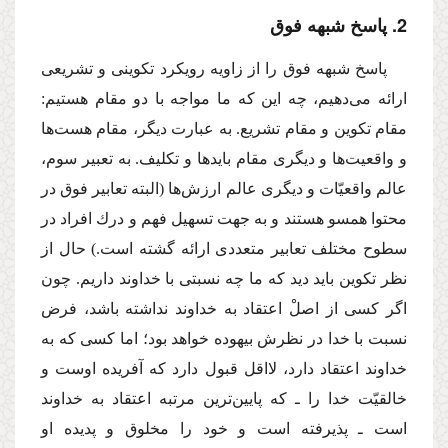
2. پاسخ شبهه فوق
پاسخ شبهه فوق را از زاویه رویكرد تكوینى و تشریعى
ارائه مى‌دهیم، چه این كه ما مواجه با دو مقام هستیم:
مقام تكوین و مقام تشریع. به عبارت دیگر، مقام هست‌ها
و واقعیت‌ها و دیگرى مقام بایدها و تكلیف. به تعبیر سوم،
عالم واقعیّات و دیگرى عالم ارزش‌ها (البته تعابیر فوق در
محتوا همسو هستند و به جهت تسهیل فهم و درك افراد در
سطوح مختلف تعابیر متعددى ارائه گشته است.) حال از
نظر تكوین باید دید كه ما چه نسبتى با خداوند داریم. چون
اگر كسى از اصلْ اعتقاد به خداوند نداشته باشد، فرض
نسبت با خدا در نظرش بیهوده خواهد بود؛ اما كسى كه به
خداوند اعتقاد دارد، لااقل قبول دارد كه آفریده اوست و
خالقیّت خدا را ـ كه پایین‌ترین مرتبه اعتقاد به خداوند
است ـ پذیرفته است و خود را مخلوق و پدیده او