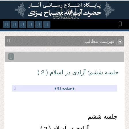
رفتن به محتوای اصلی
فهرست مطالب
جلسه ششم: آزادى در اسلام ( 2 )
﴿ صفحه 81 ﴾
جلسه ششم
آزادى در اسلام ( 2 )