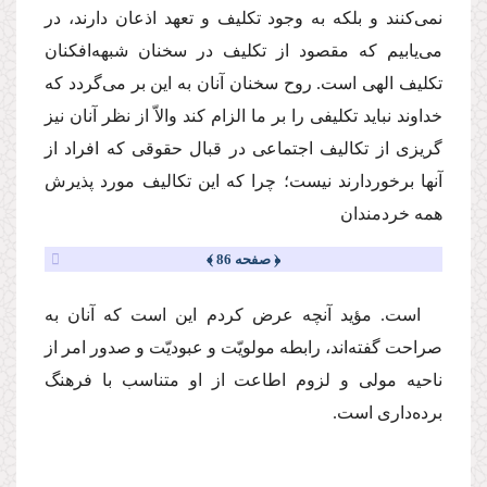
نمى‌كنند و بلكه به وجود تكلیف و تعهد اذعان دارند، در
مى‌یابیم كه مقصود از تكلیف در سخنان شبهه‌افكنان
تكلیف الهى است. روح سخنان آنان به این بر مى‌گردد كه
خداوند نباید تكلیفى را بر ما الزام كند والاّ از نظر آنان نیز
گریزى از تكالیف اجتماعى در قبال حقوقى كه افراد از
آنها برخوردارند نیست؛ چرا كه این تكالیف مورد پذیرش
همه خردمندان
﴿ صفحه 86 ﴾
است. مؤید آنچه عرض كردم این است كه آنان به
صراحت گفته‌اند، رابطه مولویّت و عبودیّت و صدور امر از
ناحیه مولى و لزوم اطاعت از او متناسب با فرهنگ
برده‌دارى است.