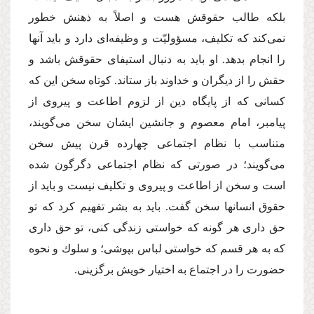
بلكه طالب حقوقش هست و اصلاً به ذهنش خطور
نمى‌كند كه تكلیف، مسؤولیّت و وظیفه‌اى دارد و باید آنها
را انجام بدهد. او باید به دنبال استیفاى حقوقش باشد و
حقش را از دیگران و خداوند باز ستاند. كوتاه سخن این كه
كسانى كه از پایگاه دین از لزوم اطاعت و پیروى از
پیامبر، امام معصوم و جانشین ایشان سخن مى‌گویند،
متناسب با نظام اجتماعى چهارده قرن پیش سخن
مى‌گویند؛ در صورتى كه نظام اجتماعى دگرگون شده
است و سخن از اطاعت و پیروى و تكلیف نیست و باید از
حقوق انسانها سخن گفت. باید به بشر تفهیم كرد كه تو
حق دارى هر گونه كه خواستى زندگى كنى، تو حق دارى
كه به هر قسم كه خواستى لباس بپوشى؛ و سلوك و نحوه
حضورت را در اجتماع به اختیار خویش برگزینى.