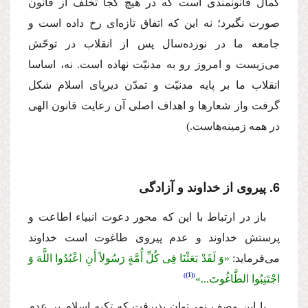
كمال قانونمندى است كه در هیچ كجا تخلف از قانون
صورت نگیرد؛ نه این كه اتفاق تازه‌اى رخ داده است و
جامعه ما در نوزده‌سال پس از انقلاب در توحّش
مى‌زیست و امروز رو به مدنیّت نهاده است. نه، اساسا
انقلاب ما بر پایه مدنیّت و تمدّن دیرپاى اسلام شكل
گرفت واز شعارها و اهداف اصلى آن رعایت قانون الهى
در همه زمینه‌هاست.)
6. پیروى از خداوند و آزادگى
باز در ارتباط با این كه محور دعوت انبیاء اطاعت و
پرستش خداوند و عدم پیروى طاغوت است خداوند
مى‌فرماید:
«وَ لَقَدْ بَعَثْنَا فِى كُلِّ أُمَّةٍ رَسُولاً أَنِ اعْبُدُوا اللَّهَ وَ
(1)
اجْتَنِبُوا الطَّاغُوتَ...»
با این وصف نمى‌توان پذیرفت كه تكیه اسلام بر عدم