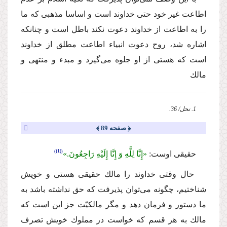
اطاعت غیر خود حتى خداوند است و اساسا مذهبى كه ما
را به اطاعت از خداوند دعوت نكند باطل است و چنانكه
اشاره شد، روح دعوت انبیاء اطاعت مطلق از خداوند
است كه هستى از او جلوه مى‌گیرد و مبدء و منتهى و
مالك
1. نحل/ 36.
﴿ صفحه 89 ﴾
(1)
حقیقى اوست:
«إِنَّا لِلَّهِ وَ إِنَّا إِلَیْهِ رَاجِعُونَ.»
حال وقتى خداوند را مالك حقیقى هستى و خویش
شناختیم، چگونه مى‌توان پذیرفت كه حق نداشته باشد به
ما دستور و فرمان دهد و مگر مالكیّت جز این است كه
مالك به هر قسم كه خواست در مملوك خویش تصرف