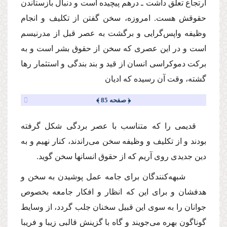
ارتجاع تعلق داشت ـ درهم پیچیده است و دنبال بازستاندن
حقوقش هست. امروزه، سخن گفتن از تكلیف و انجام
وظیفه واپس‌گرایى و برگشت به عصر قبل از مدرنیسم
است و در این عصرى كه سخن از حقوق بشر است و به
بركت دموكراسى انسان از قید و بند بندگى و استثمار رها
گشته، وقت آن رسیده كه ادیان
﴿ صفحه 85 ﴾
قدیمى را كه متناسب با عصر بردگى شكل گرفته
بودند و از تكلیف و وظیفه سخن مى‌راندند، كنار نهیم و به
دین جدیدى روى آریم كه از حقوق انسانها سخن گوید.
شبهه‌كنندگان براى جامه عمل پوشیدن به سخن و
هدفشان و براى این كه انظار و افكار جامعه بخصوص
جوانان را به سوى این قبیل سخنان جلب گردد، از وسایط
گوناگون بهره مى‌جویند و گاه با گزینش قالبى زیبا و فریبا