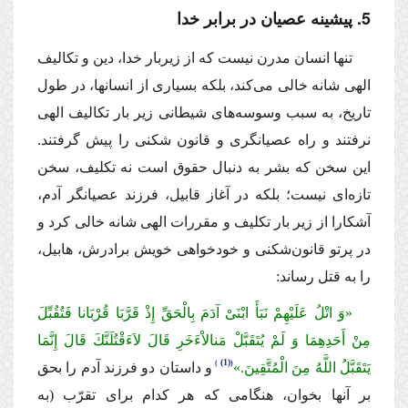
5. پیشینه عصیان در برابر خدا
تنها انسان مدرن نیست كه از زیربار خدا، دین و تكالیف
الهى شانه خالى مى‌كند، بلكه بسیارى از انسانها، در طول
تاریخ، به سبب وسوسه‌هاى شیطانى زیر بار تكالیف الهى
نرفتند و راه عصیانگرى و قانون شكنى را پیش گرفتند.
این سخن كه بشر به دنبال حقوق است نه تكلیف، سخن
تازه‌اى نیست؛ بلكه در آغاز قابیل، فرزند عصیانگر آدم،
آشكارا از زیر بار تكلیف و مقررات الهى شانه خالى كرد و
در پرتو قانون‌شكنى و خودخواهى خویش برادرش، هابیل،
را به قتل رساند:
«وَ اتْلُ عَلَیْهِمْ نَبَأَ ابْنَىْ آدَمَ بِالْحَقِّ إِذْ قَرَّبَا قُرْبَانا فَتُقُبِّلَ
مِنْ أَحَدِهِمَا وَ لَمْ یُتَقَبَّلْ مَنالاْءَخَرِ قَالَ لاَءَقْتُلَنَّكَ قَالَ إِنَّمَا
(1)
یَتَقَبَّلُ اللَّهُ مِنَ الْمُتَّقِینَ.»
و داستان دو فرزند آدم را بحق
بر آنها بخوان، هنگامى كه هر كدام براى تقرّب (به