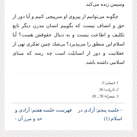
وسپس زنده مى‌كند.
چگونه مى‌توانیم از پیروى او سرپیچى كنیم و آیا دور از
حق و انصاف نیست كه بگوییم انسان مدرن دیگر تابع
تكلیف و اطاعت نیست و به دنبال حقوقش هست؟ آیا
اسلام این منطق را مى‌پذیرد؟ بى‌شك چنین تفكرى تهى از
عقلانیت و دور از انسانیّت است چه رسد كه مبناى
اسلامى داشته باشد.
1. انسان/ 3.
2. ذاریات/ 56.
3. شعراء/ 78 ـ 81.
‹ جلسه پنجم: آزادى در
فهرست
جلسه هفتم: آزادى و
اسلام (1)
حد و مرز آن ›