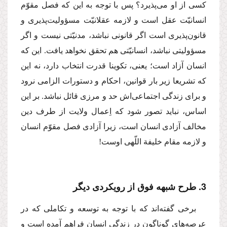
كسى از او مى‌پذیرد؟ پس با توجه به این كه فصل مقوّم
انسانیّت عقل است و لازمه عقلانیّت مسؤولیت‌پذیرى و
قانون‌پذیرى است اگر قانونى نباشد، مدنیّتى نیست و اگر
مسؤولیتى نباشد، انسانیّتى هم تحقق نخواهد یافت. این كه
انسان آزاد است؛ یعنى، تكوینا قدرت انتخاب دارد، نه این
كه تشریعا زیر بار قوانین، احكام و دستورات الزامى نرود
و براى زندگى اجتماعى‌اش حد و مرزى قائل نباشد. بر این
اساس، نباید تصور شود كه اِعمال ولایت از طرف دین
مخالف آزادى انسان است، زیرا آزادى فصل مقوّم انسان
و لازمه مقام خلیفة اللّهى اوست!
3. طرح شبهه فوق از رویكردى دیگر
برخى گفته‌اند كه با توجه به توسعه و تكاملى كه در
عرصه‌هاى گوناگون در زندگى انسان فراهم آمده است و