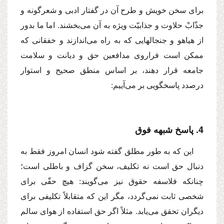
براى سخن خویش و طرح آن در گفتار ادبى و شعرگونه و
جذّابْ حلاوت و جذابیّت ویژه به آن مى‌بخشند. اما ما بدور
از هیاهو و جنجالهایى كه به راه مى‌اندازند و خفقانى كه
ممكن است فراروى مدافعین حق و دیانت و سلامت
جامعه قرار دهند، بر اساس منطق صحیح و استوار
درصدد پاسخگویى بر مى‌آییم:
4. پاسخ شبهه فوق
این كه به طور مطلق گفته شود انسان امروز فقط به
دنبال حق است نه تكلیف، سخن گزاف و باطلى است؛
چنانكه فلاسفه حقوق نیز مى‌گویند: هیچ حقّى براى
شخصى ثابت نمى‌گردد، مگر این كه متقابلاً تكلیفى براى
دیگران تحقق مى‌یابد. مثلاً اگر حق استفاده از هواى سالم