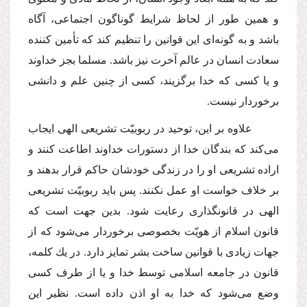
و همین طور از لحاظ شرایط گوناگون اجتماعى، آگاه
باشد و به گونه‌اى این قوانین را تنظیم كند كه تأمین كننده
سعادت انسان در عالم آخرت نیز باشد. مسلما بجز خداوند
و یا كسى كه خدا برگزیند، كسى از چنین علم و دانشى
برخوردار نیست.
علاوه بر این، توحید در ربوبیّت تشریعى الهى ایجاب
مى‌كند كه بندگان خدا از دستورات خداوند اطاعت كنند و
اراده تشریعى او را در زندگى خودشان حاكم قرار بدهند و
بر خلاف خواست او عمل نكنند. پس باید ربوبیّت تشریعى
الهى در قانونگذارى رعایت شود. بدین جهت است كه
قانون اسلام از هویّت بخصوصى برخوردار مى‌شود كه از
جهات زیادى با قوانین ساخت بشر تمایز دارد. در یك كلمه،
قانون در جامعه اسلامى توسط خدا و یا از طرف كسى
وضع مى‌شود كه خدا به او اذن داده است. نظیر این