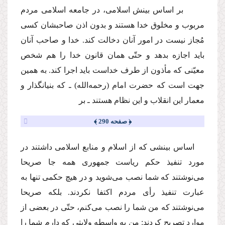
بر اساس بینش اسلامى، در جامعه اسلامى مردم
مربوب و مخلوق خدا هستند و بدون اذن صاحبشان كسى
مُجاز نیست در امور آنان دخالت كند. خدا و صاحب آنان
باید اجازه بدهد و حتّى همان قانون خدا را هم شخص
معیّنى كه مأذون از طرف خداست باید اجرا كند. به همین
جهت است كه حضرت امام
(رحمه‌الله)
ـ كه بنیانگذار و
معمار این انقلاب و این نظام هستند ـ بر
﴿ صفحه 290 ﴾
اساس بینشى كه از اسلام و منابع اسلامى داشتند در
مورد تنفیذ حكم ریاست جمهورى همه جا صریحا
مى‌نوشتند كه شما نصب مى‌شوید و در هیچ حكمى تنها به
عبارت تنفیذ رأى مردم اكتفا نكردند. بلكه صریحا
مى‌نوشتند كه من شما را نصب مى‌كنم، حتّى در بعضى از
موارد تصریح كردند: من به واسطه ولایتى كه دارم شما را