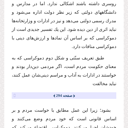
روسرى داشته باشند اشكالى ندارد. اما در مدارس و
دانشگاههاى دولتى كه زیر نظر دولت اداره مى‌شود و
مدرك رسمى دولتى مى‌دهد و نیز در ادارات و وزارتخانه‌ها
نباید اثرى از دین دیده شود. این یك تفسیر جدیدى است از
دموكراسى كه بر اساس آن نمادها و ارزش‌هاى دینى با
دموكراسى منافات دارد.
طبق تعریف سنّتى و شكل دوم دموكراسى كه به
معناى حكومت مردم است، اگر مردمى دین‌دار بودند و
خواستند در ادارات به آداب و مراسم دینى‌شان عمل كنند،
نباید مخالفت
﴿ صفحه 294 ﴾
بشود؛ زیرا این عمل مطابق با خواست مردم و بر
اساس قانونى است كه خود مردم وضع مى‌كنند و
خودشان اجرا مى‌كنند. دموكراسى اقتضاء مى‌كند كه