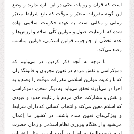
است كه قرآن و روایات نصّى در این باره ندارند و وضع
این گونه مقررات متغیّر و موقّت كه تابع شرایط متغیّر
زمانى و مكانى است، به عهده حكومت اسلامى نهاده
شده كه با رعایت اصول و موازین كلّى اسلام و ارزش‌ها و
عدم تخطّى از چارچوب قوانین اسلامى، قوانین مناسب
وضع مى‌كند.
با توجه به آنچه ذكر كردیم، در مى‌یابیم كه
دموكراسى و نقش مردم در تعیین مجریان و قانونگذاران
كه با رعایت موازین اسلامى مقررات موقّت را وضع و به
اجرا در مى‌آورند تحقق مى‌یابد. به دیگر سخن، دموكراسى
و نقش و مشاركت جدّى مردم با رعایت حدود و قیودى
كه اسلام معین مى‌كند و انتخاب كسانى كه داراى شرایط
و ویژگى‌هاى تعیین شده باشند، در كشور ما اِعمال
مى‌شود و از هنگام پیروزى نظام اسلامى و زمان حضرت
امام
(رحمه‌الله)
به اجرا در آمده است. مثل انتخابات