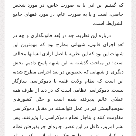
كه گفتیم این اذن یا به صورت خاص، در مورد شخص
خاصى، است و یا به صورت عام، در مورد فقهاى جامع
الشرایط، است.
درباره این نظریه، چه در بُعد قانونگذارى و چه در
بُعد اجراى قانون، شبهاتى مطرح بود كه مهمترین این
شبهات این بود كه این نظریه با اصل آزادى انسانها مخالف
است؛ در مباحث گذشته به این شبهه پاسخ دادیم. بخش
دیگرى از شبهاتى كه بخصوص در بعد اجرایى مطرح شده،
این است كه نظام ولایت فقیه با دموكراسى سازگار
نیست. دموكراسى نظامى است كه در دنیا از طرف همه
عقلاى عالم پذیرفته شده است و حتّى كشورهاى
سوسیالیستى نیز در عمل نتوانستند در مقابل دموكراسى
مقاومت كنند و بناچار نظام دموكراسى را پذیرفتند. پس
بشر امروز، لااقل در این عصر، چاره‌اى جز پذیرفتن نظام
دموكراسى ندارد و طرح حكومت اسلامى كه به نام