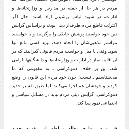
مردم در هر جا، از جمله در مدارس و وزارتخانه‌ها و
ادارات، در شیوه لباس پوشیدن آزاد باشند، حال اگر
اكثریّت قاطع مردم طرفدار دینى بودند و براساس گرایش
دین خود خواستند پوشش خاصّى را برگزینند و یا خواستند
مراسم مذهبى‌شان را انجام دهند، نباید كسى مانع آنها
شود. وقتى با میل و خواست مردم قانونى گذراندند كه در
آن اقامه نماز در ادارات و وزارتخانه‌ها و دانشگاهها الزامى
شد، این بر خلاف دموكراسى ـ به مفهومى كه ما
مى‌شناسیم ـ نیست؛ چون خود مردم این قانون را وضع
كردند و خودشان هم اجرا مى‌كنند. اما طبق تفسیر جدید
دموكراسى، گرایش دینى مردم نباید در مسائل سیاسى و
اجتماعى نمود پیدا كند.
5. بهره بردارى نظام سلطه از مفهوم جدید