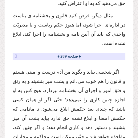
حق مى‌دهید كه به او اعتراض كنید.
مثال دیگر، فرض كنید قانون و بخشنامه‌اى بناست
در اداره‌اى اجرا شود، اما هنوز حكم ریاست و یا مدیریّت
واحدى كه باید آن آیین نامه و بخشنامه را اجرا كند، ابلاغ
نشده است،
﴿ صفحه 289 ﴾
اگر شخصى بیاید و بگوید من آدم درست و امینى هستم
و قانون را هم خوب مى‌دانم و پشت میز بنشیند و به رتق
و فتق امور و اجراى آن بخشنامه بپردازد، هیچ كس به او
اجازه چنین كارى را نمى‌دهد؛ حتّى اگر او همان كسى
باشد كه چندى بعد حكمش ابلاغ مى‌شود. تا مادامى كه
حكمش امضا و ابلاغ نشده حق ندارد بیاید پشت آن میز
بنشیند و دستور دهد و كارى انجام دهد؛ و اگر چنین كند،
مؤاخذه خواهد شد و حتّى ممكن است محاكمه و مجازات