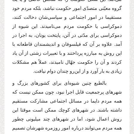
گروه معیّنى متصدّى امور حكومت نباشد، بلكه مردم خود
مستقیما در امور اجتماعى و سیاسى‌شان دخالت كنند،
دموكراسى یا حكومت مردم مى‌نامیدند. این شیوه از
دموكراسى براى مدّتى در آتن، پایتخت یونان، به اجرا در
آمد. علاوه بر آن كه فیلسوفان و اندیشمندان قاطعانه با
این روش به مبارزه پرداختند و با تعبیرات زشتى از آن یاد
كردند و آن را حكومت جهّال نامیدند، عملاً هم مشكلات
زیادى به بار آورد و از این‌رو چندان دوام نیافت.
بالطبع چنین شیوه‌اى براى كشورهاى بزرگ و
شهرهاى پرجمعیت قابل اجرا نبود، چون ممكن نیست كه
همه مردم دایما در مسائل اجتماعى مشاركت مستقیم
داشته باشند. در شهرهاى كوچك ممكن است موقتا این
روش اعمال شود، اما در شهرهاى چند میلیونى چطور
همه مردم مى‌توانند درباره امور روزمره شهرشان تصمیم