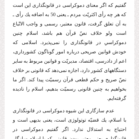
گفتیم كه اگر معناى دموكراسى در قانونگذارى این است
كه هر چه رأى اكثریّت مردم ـ یعنى 50 به اضافه یك رأى ـ
به آن تعلق گرفت، قانون معتبر، رسمى و واجب الاتّباع
است ولو خلاف نصّ قرآن هم باشد، اسلام چنین
دموكراسىِ در قانونگذارى را نمى‌پذیرد. اسلامى كه
خودش قوانین صریحى درباره امور گوناگون كشوردارى،
اعم از دادرسى، اقتصاد، مدیریّت و قوانین مربوط به سایر
دستگاههاى كشور دارد، اجازه نمى‌دهد كه قانونى بر خلاف
نصّ صریح و حكم قطعى قرآن رسمیّت پیدا كند. اگر ما
بخواهیم به چنین قانونى رسمیّت بدهیم، اسلام را نادیده
گرفته‌ایم.
عدم سازگارى این شیوه دموكراسى در قانونگذارى
با اسلام، یك قضیّه توتولوژى است، یعنى بدیهى است و
احتیاج به استدلال ندارد. اگر گفتیم دموكراسى در
قانونگذارى یعنى معتبر بودن قانونى كه با اسلام سازگار