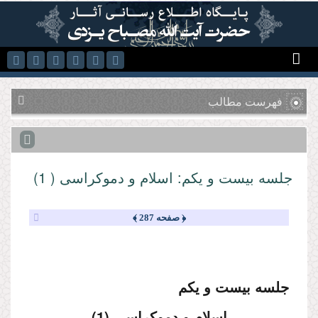
رفتن به محتوای اصلی
فهرست مطالب
جلسه بیست و یكم: اسلام و دموكراسى ( 1)
﴿ صفحه 287 ﴾
جلسه بیست و یكم
اسلام و دموكراسى (1)