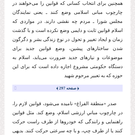
همچنین براى انتخاب كسانى كه قوانین را مى‌خواهند در
چارچوب مبانى اسلامى وضع كنند ـ یعنى نمایندگان
مجلس شورا ـ مردم چه نقشى دارند. در مواردى كه
اسلام قوانین ثابت و دایمى وضع نكرده است و با گذشت
زمان و ایجاد تغییر و تحول در نوع زندگى بشر و دگرگون
شدن ساختارهاى پیشین، وضع قوانین جدید براى
موضوعات و نیازهاى جدید ضرورت مى‌یابد، اسلام به
دستگاه حكومتى مشروع اجازه داده است كه براى این
حوزه كه به تعبیر مرحوم شهید
﴿ صفحه 297 ﴾
صدر «منطقة الفراغ» نامیده مى‌شود، قوانین لازم را،
در چارچوب مبانىِ ارزشى اسلام، وضع كند. مثل قوانین
راهنمایى و رانندگى كه خودروها از طرف راست حركت
كنند یا از طرف چپ، و با چه سرعتى حركت كنند. بدیهى