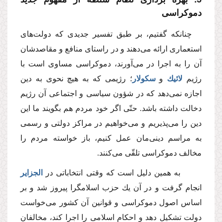
دموكراسى
چنانكه گفتیم، بر طبق تفسیر جدیدى كه دولت‌هاى
استعمارى ارائه مى‌دهند و در راستاى منافع و مقاصدشان
آن را به اجرا در مى‌آورند، دموكراسى مساوى است با
رژیم
لائیك
و
سكولار
؛ رژیمى كه به هیچ نحوى به دین
اجازه نمى‌دهد كه در شؤون سیاسى و اجتماعى آن رژیم
دخالت داشته باشد. حتّى اگر خود مردم هم بگویند ما این
دین را مى‌پذیریم و مى‌خواهیم در مراكز دولتى و رسمى
به مراسم دینى‌مان عمل كنیم، باز خواسته مردم را
مخالف دموكراسى تلقّى مى‌كنند.
به همین دلیل است كه وقتى انتخاباتى در
الجزایر
انجام گرفت و در آن یك حزب اسلامگرا پیروز شد و بر
اساس اصول دموكراسى و قوانین آن كشور مى‌خواست
دولت تشكیل دهد و احكام اسلامى را اجرا كند، مخالفان