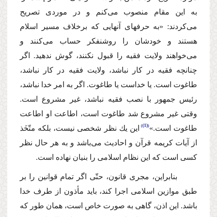
به این مقام منصوب مى‌كنم و در موردى تصریح
مى‌كردند: «به حرفهاى آنهایى كه برخلاف مسیر اسلام
هستند و خودشان را روشنفكر حساب مى‌كنند و
مى‌خواهند ولایت فقیه را قبول نكنند، گوش ندهید. اگر
چنانچه فقیه در كار نباشد، ولایت فقیه در كار نباشد،
طاغوت است. یا خداست یا طاغوت. اگر به امر خدا نباشد،
رئیس جمهور با نصب فقیه نباشد، غیر مشروع است.
وقتى غیر مشروع شد طاغوت است، اطاعت او اطاعت
(1)
طاغوت است.»
این یك نظر شخصى نیست، بلكه متّخَذ
از آیات كریمه قرآن و احادیث مى‌باشد و به هر حال نظر
كسى است كه این نظام اسلامى را بنیان نهاده است.
بنابراین، مجرى قانون، حتّى اگر تمام قوانین را بر
طبق موازین اسلامى اجرا كند، باید مأذون از طرف خدا
باشد. این اذن، گاهى به صورت خاص است، همان طور كه