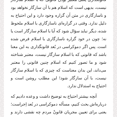
نیست، بدیهى است كه اسلام هم با آن سازگار نخواهد بود
و ناسازگارى در متن آن گزاره وجود دارد و این احتیاج به
دلیل ندارد. وقتى در گزاره‌اى ناسازگارى با اسلام ملحوظ
شده، دیگر نباید سؤال شود كه آیا با اسلام سازگار است یا
نه؛ چون در خود گزاره ناسازگارى با اسلام فرض شده
است. پس اگر دموكراسى در بُعد قانونگذارى به این معنا
باشد كه قانونى كه با اسلام سازگار نیست، معتبر شناخته
شود و ما تصور كنیم كه اسلام چنین قانونى را معتبر
مى‌داند، این بدان معناست كه چیزى كه با اسلام سازگار
نیست، با آن سازگار شود! این مطلب روشن است و
احتیاج به استدلال ندارد.
آنچه بیشتر احتیاج به توضیح داشت و وعده دادیم كه
درباره‌اش بحث كنیم، مسأله دموكراسى در بُعد اِجراست؛
یعنى براى تعیین مجریان قانونْ مردم چه نقشى دارند و