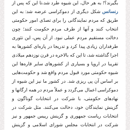
بگیرند؟! به هر حال، این شیوه طرد شد،تا این كه پس از
رنسانس
شكل دیگرى از دموكراسى عرضه شد: به این
طریق كه مردم نمایندگانى را براى تصدّى امور حكومتى
انتخاب كنند و آنها از طرف مردم حكومت كنند؛ چون
دخالت مستقیم مردم عملى نبود. از آن پس، این تئورى
طرفداران زیادى پیدا كرد و تدریجا در پاره‌اى كشورها به
اجرا گذاشته شد، تا این كه بالاخره در قرن نوزدهم میلادى
تقریبا در اروپا و بسیارى از كشورهاى سایر قاره‌ها این
شیوه حكومتى مورد قبول مردم واقع شد و حكومت‌هایى
بر اساس آن پى ریزى شد. در كشور ما نیز این شیوه از
دموكراسى اعمال مى‌گردد و عملاً مردم در همه ارگانها و
نهادهاى حكومتى، با شركت در انتخابات گوناگون و
گزینش نمایندگان خود، دخالت مى‌كنند. مثل شركت در
انتخابات ریاست جمهورى و گزینش رییس جمهور و نیز
شركت در انتخابات مجلس شوراى اسلامى و گزینش