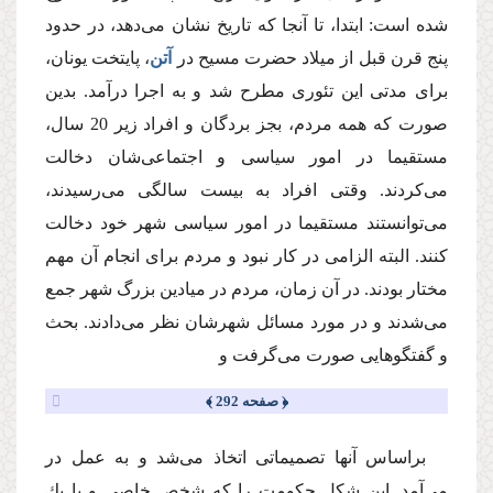
شده است: ابتدا، تا آنجا كه تاریخ نشان مى‌دهد، در حدود
پنج قرن قبل از میلاد حضرت مسیح در
آتن
، پایتخت یونان،
براى مدتى این تئورى مطرح شد و به اجرا درآمد. بدین
صورت كه همه مردم، بجز بردگان و افراد زیر 20 سال،
مستقیما در امور سیاسى و اجتماعى‌شان دخالت
مى‌كردند. وقتى افراد به بیست سالگى مى‌رسیدند،
مى‌توانستند مستقیما در امور سیاسى شهر خود دخالت
كنند. البته الزامى در كار نبود و مردم براى انجام آن مهم
مختار بودند. در آن زمان، مردم در میادین بزرگ شهر جمع
مى‌شدند و در مورد مسائل شهرشان نظر مى‌دادند. بحث
و گفتگوهایى صورت مى‌گرفت و
﴿ صفحه 292 ﴾
براساس آنها تصمیماتى اتخاذ مى‌شد و به عمل در
مى‌آمد. این شكل حكومت را كه شخص خاصى و یا یك