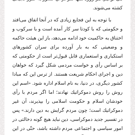
كشته مى‌شوند.
با توجه به این فجایع زیادى كه در آنجا اتفاق مى‌افتد
و حكومتى كه با كودتا سر كار آمده است و با سركوب و
اختناق به حاكمیت خود ادامه مى‌دهد، باز این هیئت حاكمه
و وضعیتى كه به بار آورده براى سران كشورهاى
استكبارى و استعمارى قابل قبول‌تر است از حكومتى كه
بر اساس رأى و خواست مردمى شكل گیرد كه خواهان
دین و اجراى احكام شریعت هستند. از ترس این كه مبادا
كشور دیگرى، در دنیا، به نام اسلام اداره شود. «اسم این
روش را روش دموكراتیك نهادند؛ اما اگر مردم با رأى
خودشان اسلام و حكومت اسلامى را بپذیرند، آن غیر
دموكراتیك است؛ چون مردم گرایش به دین دارند.» پس
در تفسیر جدید دموكراسى، دین نباید هیچ گونه دخالتى در
امور سیاسى و اجتماعى مردم داشته باشد، حتّى در این