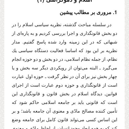
1. مرورى بر مطالب پیشین
در سلسله مباحث گذشته، نظریه سیاسى اسلام را در
دو بخش قانونگذارى و اجرا بررسى كردیم و به پاره‌اى از
شبهاتى كه در این زمینه وارد شده پاسخ گفتیم. مدار
نظریه بر این بود كه اساسا فعالیت دستگاه سیاسى یك
نظام، از جمله نظام اسلامى، در دو بخش و دو حوزه انجام
مى‌گیرد ـ البته مى‌توان از رویكردى دیگر سه بخش و یا
چهار بخش نیز براى آن در نظر گرفت ـ حوزه اول عبارت
است از قانونگذارى و حوزه دوم عبارت است از اجراى
قوانین. دیدگاه اسلام در بخش قانون و قانونگذارى این
است كه قانونى باید بر جامعه اسلامى حاكم شود كه
تأمین كننده مصالح مادّى و معنوى آن جامعه باشد؛ و بر
این اساس كسى مى‌تواند قانون كامل براى جامعه وضع
كند كه به همه ابعاد وجود انسان، از لحاظ مادّى و معنوى