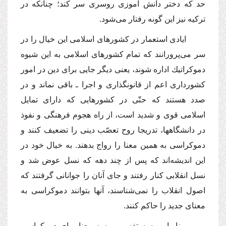
حد كه دختر دانش آموزى روسرى سر كند؛ چنانكه در
تركیه نیز این گونه رفتار مى‌شود.
ایادى استعمار در كشورهاى اسلامى این خیال را در
سر مى‌پرورانند كه تمام كشورهاى اسلامى به این شیوه
دموكراتیك اداره شوند، یعنى دیگر جایى براى دین در امور
كشوردارى اعم از قانونگذارى و اجرا ـ باقى نماند و در
صدد هستند كه حتّى در كشورهایى كه داراى تمایل
اسلامى قوى و شدید است، از راه هجوم فرهنگى و نفوذ
در دانشگاهها، تدریجا روح تعصّب دینى را تضعیف كنند و
دموكراسى به همین معنا را رواج بدهند. به خیال خود در
این اندیشه‌اند كه پس از چند دهه كه نسل عوض شد و
نسل انقلابى كنار رفتند و جاى آنان را جوانانى گرفتند كه
اصول انقلاب را نمى‌شناسند، آنها بتوانند دموكراسى به
معناى جدید را حاكم كنند.
بنابراین، سه تفسیر و سه معنا براى دموكراسى