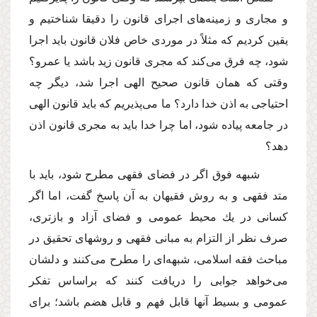
و مجارى و زمینه‌هاى اجراى قانون را دقیقا شناختیم و
یقین كردیم كه مثلاً در موردى خاص فلان قانون باید اجرا
شود، چه فرق مى‌كند كه مجرى قانون زید باشد یا عمرو؟
وقتى كه همان قانون صحیح الهى اجرا شد، دیگر چه
احتیاجى به اذن خدا دارد؟ ما مى‌پذیریم كه باید قانون الهى
در جامعه پیاده شود، اما چرا خدا باید به مجرى قانون اذن
دهد؟
شبهه فوق اگر در فضاى فقهى مطرح شود، باید با
متد فقهى و به روش فقیهان به آن پاسخ گفت، اما اگر
كسانى در یك محیط عمومى و فضاى آزاد و بازترى،
صرف نظر از التزام به مبانى فقهى و روشهاى تحقیق در
مباحث فقه اسلامى، شبهه‌اى را مطرح مى‌كنند و دلشان
مى‌خواهد جوابى را دریافت كنند كه براساس تفكر
عمومى و بسیط آنها قابل فهم و قابل هضم باشد؛ براى