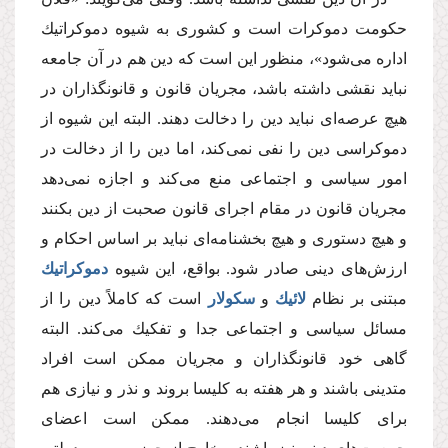
حكومت دموكرات است و كشورى به شیوه دموكراتیك
اداره مى‌شود»، منظور این است كه دین هم در آن جامعه
نباید نقشى داشته باشد، مجریان قانون و قانونگذاران در
هیچ عرصه‌اى نباید دین را دخالت دهند. البته این شیوه از
دموكراسى دین را نفى نمى‌كند، اما دین را از دخالت در
امور سیاسى و اجتماعى منع مى‌كند و اجازه نمى‌دهد
مجریان قانون در مقام اجراى قانون صحبت از دین بكنند
و هیچ دستورى و هیچ بخشنامه‌اى نباید بر اساس احكام و
ارزش‌هاى دینى صادر شود. بواقع، این شیوه
دموكراتیك
مبتنى بر نظام
لائیك
و
سكولار
است كه كاملاً دین را از
مسائل سیاسى و اجتماعى جدا و تفكیك مى‌كند. البته
گاهى خود قانونگذاران و مجریان ممكن است افراد
متدینى باشند و هر هفته به كلیسا بروند و نذر و نیازى هم
براى كلیسا انجام مى‌دهند. ممكن است اعضاى