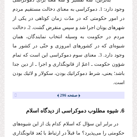
وجود دارد: 1. دموكراسى به معناى دخالت مستقیم مردم
در امور حكومتى كه در مدّت زمان كوتاهى در یكى از
شهرهاى یونان اجرا شد و سپس منقرض گشت. 2. دخالت
مردم در حكومت به وسیله انتخاب نمایندگان، همان
شیوه‌اى كه در كشورهاى امروزى و حتّى در كشور ما
وجود دارد. 3. معناى سوم دموكراسى این است كه تمام
شؤون حكومت ـ اعمّ از قانونگذارى و اجرا ـ از دین جدا
باشد؛ یعنى، شرط دموكراتیك بودن، سكولار و لائیك بودن
است.
﴿ صفحه 296 ﴾
6. شیوه مطلوب دموكراسى از دیدگاه اسلام
در برابر این سؤال كه اسلام كدام یك از این شیوه‌هاى
حكومتى را مى‌پذیرد؟ ما قبلاً در ارتباط با بُعد قانونگذارى