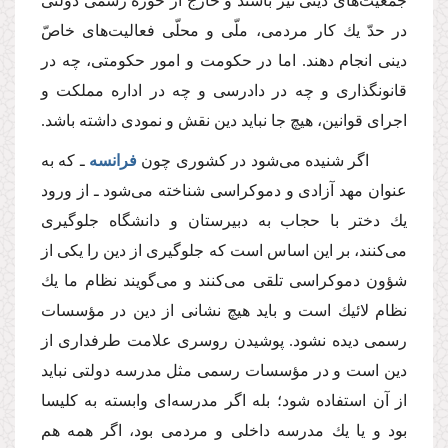
جمعیت‌هاى دینى نیز باشند و خارج از حوزه رسمى دولتى
در حدّ یك كار مردمى، ملّى و محلّى فعالیت‌هاى خاصّ
دینى انجام دهند. اما در حكومت و امور حكومتى، چه در
قانونگذارى و چه در دادرسى و چه در اداره مملكت و
اجراى قوانین، هیچ جا نباید دین نقش و نمودى داشته باشد.
اگر شنیده مى‌شود در كشورى چون
فرانسه
ـ كه به
عنوان مهد آزادى و دموكراسى شناخته مى‌شود ـ از ورود
یك دختر با حجاب به دبیرستان و دانشگاه جلوگیرى
مى‌كنند، بر این اساس است كه جلوگیرى از دین را یكى از
شؤون دموكراسى تلقى مى‌كنند و مى‌گویند نظام ما یك
نظام لائیك است و باید هیچ نشانى از دین در مؤسسات
رسمى دیده نشود. پوشیدن روسرى علامت طرفدارى از
دین است و در مؤسسات رسمى مثل مدرسه دولتى نباید
از آن استفاده شود؛ بله اگر مدرسه‌اى وابسته به كلیسا
بود و یا یك مدرسه داخلى و مردمى بود، اگر همه هم