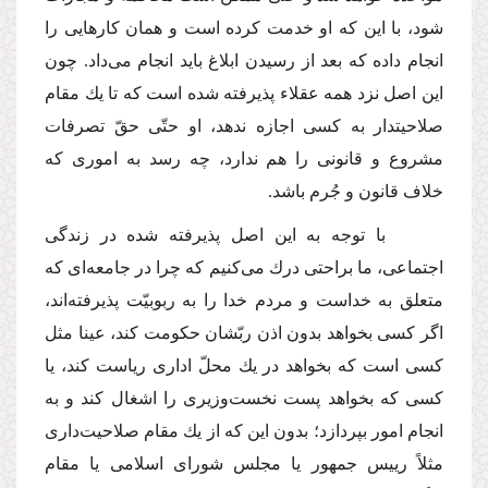
شود، با این كه او خدمت كرده است و همان كارهایى را
انجام داده كه بعد از رسیدن ابلاغ باید انجام مى‌داد. چون
این اصل نزد همه عقلاء پذیرفته شده است كه تا یك مقام
صلاحیتدار به كسى اجازه ندهد، او حتّى حقّ تصرفات
مشروع و قانونى را هم ندارد، چه رسد به امورى كه
خلاف قانون و جُرم باشد.
با توجه به این اصل پذیرفته شده در زندگى
اجتماعى، ما براحتى درك مى‌كنیم كه چرا در جامعه‌اى كه
متعلق به خداست و مردم خدا را به ربوبیّت پذیرفته‌اند،
اگر كسى بخواهد بدون اذن ربّشان حكومت كند، عینا مثل
كسى است كه بخواهد در یك محلّ ادارى ریاست كند، یا
كسى كه بخواهد پست نخست‌وزیرى را اشغال كند و به
انجام امور بپردازد؛ بدون این كه از یك مقام صلاحیت‌دارى
مثلاً رییس جمهور یا مجلس شوراى اسلامى یا مقام