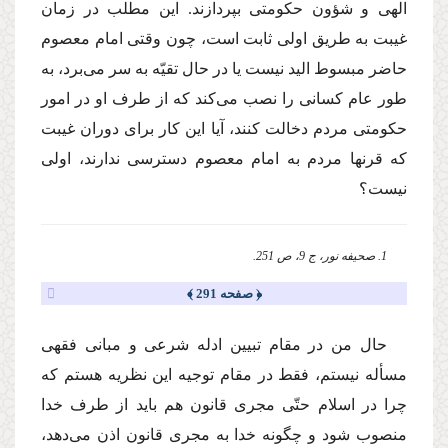
الهى و شؤون حكومتى بپردازند. این مطلب در زمان
غیبت به طریق اولى ثابت است، چون وقتى امام معصوم
حاضر مبسوط الید نیست یا در حال تقیّه به سر مى‌برد، به
طور عام كسانى را نصب مى‌كند كه از طرف او در امور
حكومتى مردم دخالت كنند، آیا این كار براى دوران غیبت
كه قرنها مردم به امام معصوم دسترسى ندارند، اولى
نیست؟
1. صحیفه نور، ج 9، ص 251.
﴿ صفحه 291 ﴾
حال من در مقام تبیین ادله شرعى و مبانى فقهى
مسأله نیستم، فقط در مقام توجیه این نظریه هستم كه
چرا در اسلام حتّى مجرى قانون هم باید از طرف خدا
منصوب شود و چگونه خدا به مجرى قانون اذن مى‌دهد،