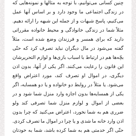
چنین كسانى مى‌توانیم، با توجه به مثالها و نمونه‌هایى كه
در زندگى اجتماعى ما وجود دارد و بر اساس آنها عمل
مى‌كنیم، پاسخ شبهات و از جمله این شبهه را ارائه دهیم.
مثلاً شما در زندگى خانوادگى و محیط خانواده مقرراتى
دارید كه براى همسر و فرزندان وضع شده است، مثلاً
گفته مى‌شود در مال دیگران نباید تصرف كرد كه حتّى
بچّه‌ها هم در ارتباط با اسباب بازى‌ها و لوازم التحریرشان
این قانون را رعایت مى‌كنند. اگر یكى از آنها، بدون اذن
دیگرى، در اموال او تصرف كند، مورد اعتراض واقع
مى‌شود. یا مثلاً در روابط دو خانواده و یا دو همسایه، اگر
یكى از همسایه‌ها بدون اجازه وارد منزل شما شود و در
بعضى از اموال و لوازم منزل شما تصرفى كند ولو
ضررى هم به شما نخورد، اعتراض مى‌كنید كه چرا بدون
اذن وارد خانه ما شدى و یا چرا در اموال ما تصرف كردى.
حتّى اگر خدمتى هم به شما كرده باشد، شما به خودتان