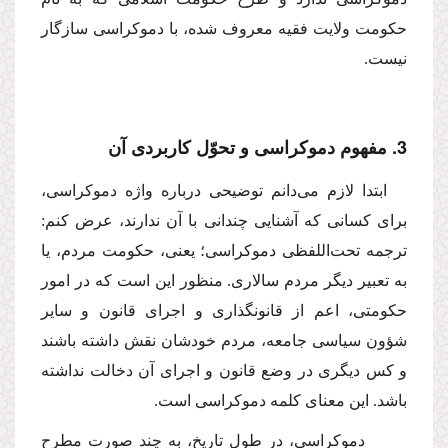
حكومت ولایت فقیه معروف شده، با دموكراسى سازگار
نیست.
3. مفهوم دموكراسى و تحوّل كاربردى آن
ابتدا لازم مى‌دانم توضیحى درباره واژه دموكراسى،
براى كسانى كه آشنایى چندانى با آن ندارند، عرض كنم:
ترجمه تحت‌اللفظى دموكراسى؛ یعنى، حكومت مردم، یا
به تعبیر دیگر مردم سالارى. منظور این است كه در امور
حكومتى، اعم از قانونگذارى و اجراى قانون و سایر
شؤون سیاسى جامعه، مردم خودشان نقش داشته باشند
و كس دیگرى در وضع قانون و اجراى آن دخالت نداشته
باشد. این معناى كلمه دموكراسى است.
دموكراسى، در طول تاریخ، به چند صورت مطرح