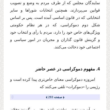
نمایندگان مجلس كه از طرف مردم به وضع و تصویب
قوانین مى‌پردازند. همچنین انتخابات شوراها و سایر
انتخاباتى كه در قانون اساسى آمده است. پس بر اساس
شكل دوم دموكراسى، كه در هر نظام حكومتى
ویژگى‌هاى خاص خود را دارد، مردم با رأى و انتخاب خود
و گزینش قانون گذاران و مجریان در امور سیاسى و
اجتماعى خود دخالت مى‌كنند.
4. مفهوم دموكراسى در عصر حاضر
امروزه دموكراسى معناى خاص‌ترى پیدا كرده است و
رژیمى را «دموكرات» تلقى مى‌كنند كه
﴿ صفحه 293 ﴾
در آن دین نقشى نداشته باشد. وقتى مى‌گویند: «فلان