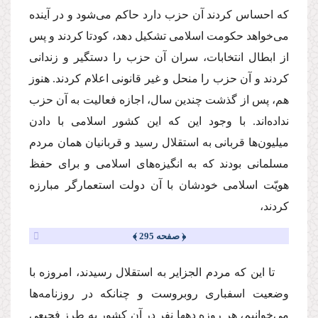
كه احساس كردند آن حزب دارد حاكم مى‌شود و در آینده
مى‌خواهد حكومت اسلامى تشكیل دهد، كودتا كردند و پس
از ابطال انتخابات، سران آن حزب را دستگیر و زندانى
كردند و آن حزب را منحل و غیر قانونى اعلام كردند. هنوز
هم، پس از گذشت چندین سال، اجازه فعالیت به آن حزب
نداده‌اند. با وجود این كه این كشور اسلامى با دادن
میلیون‌ها قربانى به استقلال رسید و قربانیان همان مردم
مسلمانى بودند كه به انگیزه‌هاى اسلامى و براى حفظ
هویّت اسلامى خودشان با آن دولت استعمارگر مبارزه
كردند،
﴿ صفحه 295 ﴾
تا این كه مردم الجزایر به استقلال رسیدند، امروزه با
وضعیت اسفبارى روبروست و چنانكه در روزنامه‌ها
مى‌خوانیم، هر روزه دهها نفر در آن كشور به طرز فجیعى