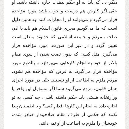
دیگرى ـ كه باید به او حكم بدهد ـ اجازه داشته باشد. او
حتّى اگر كارش هم درست و خوب باشد مورد مؤاخذه
قرار مى‌گیرد و مى‌توانند او را مجازات كنند. به همین دلیل
است كه ما مى‌گوییم مجرىِ قانون اسلام هم باید با اذن
صاحب مردم و جامعه اسلامى كه خداوند متعال است
تعیین گردد و در غیر این صورت، مورد مؤاخذه قرار
مى‌گیرد. مثل كسى كه بدون نصب شدن از سوى مقام
بالاتر از خود به انجام كارهایى مى‌پردازد و بالطبع مورد
مؤاخذه قرار مى‌گیرد. به فرض كه مؤاخذه هم نشود،
مردم ملزم به اطاعت از او نیستند. حتّى در مورد اجراى
همان قانون، مردم مى‌گویند شما اگر مسؤول این واحد یا
وزارتخانه هستى باید حكم داشته باشى، چه كسى به تو
اجازه داده به انجام این كارها اقدام كنى؟ و تا اطمینان پیدا
نكنند كه حكمى از طرف مقام صلاحیتدار صادر شده،
خودشان را ملزم به اطاعت از او نمى‌دانند.