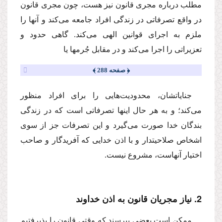
مطلب درباره مجرى قانون نیز هست، چون مجرى قانون
در واقع تصرفاتى در زندگى افراد جامعه مى‌كند و آنها را
ملزم به اجراى قوانین الهى مى‌كند. گاهى حدود و
تعزیراتى را اجرا مى‌كند و در مقابل جُرمها یا
﴿ صفحه 288 ﴾
جنایاتشان، محدودیت‌هایى را براى افراد منظور
مى‌كند؛ و به هر حال اینها تصرفاتى است كه در زندگى
بندگان خدا صورت مى‌گیرد و این تصرفات جز از سوى
اشخاص صلاحیتدار و با اذن خدایى كه آفریدگار و صاحب
اختیار آنهاست، مشروع نیست.
2. نیاز مجریان قانون به اذن خداوند
ممكن است بعضى بپرسند كه وقتى قانون را پذیرفتیم