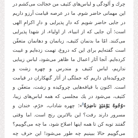
چرك و آلودگی و لباس‌‌های كثیف من خجالت می‌‌كشم در
این مهمانی حاضر شوم. ما در عرصه قیامت آرزو داریم
در جایی حاضر شویم كه دارِ پذیرایی و دارِ اكرامِ الهی
است؛ آن جایی كه از انبیاء، از اولیاء، از شهدا پذیرایی
می‌‌كنند. امّا ما بدنمان كثیف، زبانمان و دهانمان متعفّن
است گفته‌‌ایم برای این كه دروغ، تهمت زده‌‌ایم و غیبت
كرده‌‌ایم. آنجا آثار اعمال ما ظاهر می‌‌شود، لباس زیبایی
نداریم، لباس كثیف و مندرس و چهره زشت و
چروكیده‌‌ای داریم كه جملگی از آثار گنهكاران در قیامت
است. اكنون با قیافه‌‌هایی چروكیده و زشت، متعفّن و
كثیف، می‌‌شود در یك مجلسی كه همه لباس‌‌های زیبا،
8
«وُجُوهٌ یَوْمَئِذٍ ناضِرَةٌ
»
؛ چهره شاداب، خرّم، خندان و
مسرور دارند رفت؟ این بالاترین رنج است. اما وقتی
گفتند توبه كن تا همه اینها اصلاح شود، ما چه می‌‌گوییم؟
می‌‌گوییم حالا ببینیم چه طور می‌‌شود! این حرف چه