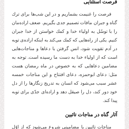
فرصت استثنایی
فرصت را غنیمت بشماریم و در این شب‌‌ها برای ترك
گناه و جبران مافات تصمیم جدی بگیریم. ضعف اراده‌‌مان
را با توسّل به اولیاء خدا و كمك خواستن از خدا جبران
كنیم. یكی از راه‌‌هایی كه كمك می‌‌كند به اینكه اراده‌‌ی توبه
در آدم تقویت شود، انس گرفتن با دعاها و مناجات‌‌هایی
است كه از اولیاء خدا به دست ما رسیده است. توجه به
مضامین دعاهایی كه به خصوص در ماه رمضان هست
مثل: دعای ابوحمزه، دعای افتتاح و این مناجات خمسه
عشر سبب می‌‌شود كه انسان به تدریج زنگارها را از دل
خود دور كند، دل را صیقل دهد و اراده‌‌ای جدّی برای توبه
پیدا كند.
آثار گناه در مناجات تائبین
مناجات تائبین با مضامینی شروع می‌‌شود كه از اوّل