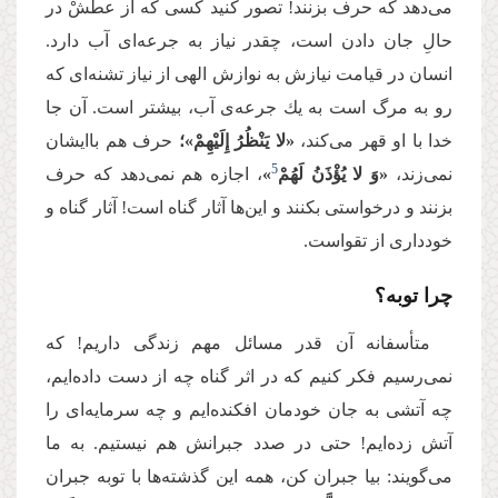
می‌‌دهد كه حرف بزنند! تصور كنید كسی كه از عطشْ در
حالِ جان دادن است، چقدر نیاز به جرعه‌‌ای آب دارد.
انسان در قیامت نیازش به نوازش الهی از نیاز تشنه‌‌ای كه
رو به مرگ است به یك جرعه‌‌ی آب، بیشتر است. آن جا
خدا با او قهر می‌‌كند،
«لا یَنْظُرُ إِلَیْهِمْ»؛
حرف هم باایشان
5
نمی‌‌زند،
«وَ لا یُؤْذَنُ لَهُمْ
»
، اجازه هم نمی‌‌دهد كه حرف
بزنند و درخواستی بكنند و این‌‌ها آثار گناه است! آثار گناه و
خودداری از تقواست.
چرا توبه؟
متأسفانه آن قدر مسائل مهم زندگی داریم! كه
نمی‌‌رسیم فكر كنیم كه در اثر گناه چه از دست داده‌‌ایم،
چه آتشی به جان خودمان افكنده‌‌ایم و چه سرمایه‌‌ای را
آتش زده‌‌ایم! حتی در صدد جبرانش هم نیستیم. به ما
می‌‌گویند: بیا جبران كن، همه این گذشته‌‌ها با توبه جبران