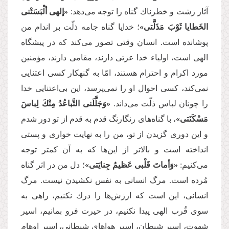
آثار زشت و خطرناك گناه را توجه می‌‌دهد:
«إلهی ألْبَسَتْنی
الخَطایا ثَوْبَ مَذَلَّتی»
؛ خدایا گناه جامه ذلّت بر اندام من
پوشانده است. انسان وقتی تصور می‌‌كند كه در پیشگاه
الهی است، اولیاء خدا عزتی دارند، مقامی دارند، مؤمنین
مورد اكرام و احترام هستند، امّا به گنهكار كسی اعتنایی
نمی‌‌كند، كسی احوال او را نمی‌‌پرسد، این بی‌‌اعتنایی خدا
را چونان لباس ذلّت می‌‌داند.
«وَجَلَّلَنی التَّباعُدُ مِنْكَ لِباسَ
مَسْكَنَتی»
، با گناه‌‌های رنگارنگ قدم به قدم از تو دور شدم
و این دوری گزیدن از تو، من را به نهایت خواری و پستی
انداخته است و بالاتر از این‌‌ها كه به آن كمتر توجه
می‌‌كنیم:
«وَأماتَ قَلْبی عَظیمُ جِنایَتی»
؛ دل من در اثر گناه
مُرده است. مرگ انسانی به نفس نكشیدن نیست. مرگ
انسانی، این است كه ارزش‌‌ها را درك نكنیم، راهی به
سوی قُرب الهی پیدا نكنیم، در حیرت فرو بمانیم، اسیر
شهوت، اسیر شیطان، اسیر هواهای شیطانی، اسیر اوهام