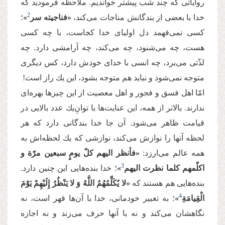
روایاتی كه چند شب پیشتر خواندیم. ملاحظه فرمودید كه
2
خدا با بعضی از بندگانش مناجات می‌‌كند،
«فناجیته سر
»
؛
كسی نمی‌‌فهمد دل اولیای خدا كجاست، با چه كسی
هست، چه می‌‌شنود، چه می‌‌كند، چه آرامشی دارد. چه
لذّتی می‌‌برد، چه انسی با خدای خودش دارد، كس دیگری
متوجه نمی‌‌شود و نباید هم متوجه بشود، این یك راز است!
امّا اهل فسق و فجور و اهل معصیت از این چیزها بهره‌‌ای
ندارند. بالاتر از همه، این عنایت‌‌ها با توانِ‌‌یك عدد بالایی در
قیامت ظاهر می‌‌شود. آن جا خدا بندگانی دارد كه هر
لحظه آنها را نوازش می‌‌كند، نوازشی كه یك لحظه‌‌اش به
همه عالم می‌‌ارزد:
«فأنظر الیهم كلّ یومٍ سبعین مرّة و
3
اكلّمهم كلما نظرت الیهم
»
؛ خدا بنده‌‌هایی این چنین دارد.
بنده‌‌هایی هم هستند كه
«لا یُكَلِّمُهُمُ اللَّهُ وَ لا یَنْظُرُ إِلَیْهِمْ یَوْمَ
4
الْقِیامَةِ
»
؛ به تعبیر خودمانی، خدا با آن‌‌ها قهر است، نه
نگاهشان می‌‌كند و نه با آنها حرف می‌‌زند و نه اجازه