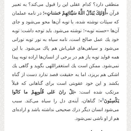
منطقی دارد؟ كدام عقلی این را قبول می‌‌كند؟ به تعبیر
قرآن
«أُوْلئِكَ یُبَدِّلُ اللَّهُ سَیِّئاتِهِمْ حَسَناتٍ»؛
در نامه عملمان
كه سیئات نوشته شده، با توبه آن‌‌ها محو می‌‌شود و جای
آن‌‌ها «حسنه توبه»؛ نوشته می‌‌شود. باید توجه داشت: توبه
خود یك عمل صالح است، نامه سیاه به نور توبه نورانی
می‌‌شود و سیاهی‌‌های قبلی‌‌اش هم پاك می‌‌شود. با این
همه فواید توبه باز هم در برخی از انسان‌‌ها اراده توبه پیدا
نمی‌‌شود. ممكن است یك استغفراللهی بگوید و گاهی یك
اشكی هم بریزد، اما به حقیقت قصد ندارد دست از گناه
بكشد و این خود عقوبتی است برای گناهانی كه قبلاً
مرتكب شده است:
«بَلْ رانَ عَلی قُلُوبِهِمْ ما كانُوا
9
یَكْسِبُونَ
»
؛ گناهان، آینه‌‌ی دل را سیاه می‌‌كند. سبب
می‌‌شود انسان دیگر درك صحیحی نداشته باشد و اراده‌‌ای
هم از او ناشی نمی‌‌شود.