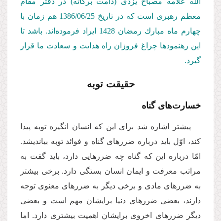
اللّه علامه مصباح یزدی (دامت بركاته) در دفتر مقام
معظم رهبری است كه در تاریخ 1386/06/25 هم زمان با
چهارم ماه مبارك رمضان 1428 ایراد فرموده‌‌اند. باشد تا
این رهنمودها چراغ فروزان راه هدایت و سعادت ما قرار
گیرد.
حقیقت توبه
خسارت‌‌های گناه
پیشتر اشاره شد برای این كه انسان انگیزه توبه پیدا
كند، اوّل باید درباره ضررهای گناه و فوائد توبه بیاندیشد.
امّا درباره این كه گناه چه ضررهایی دارد، باید گفت به
مراتب معرفت و ایمان انسان بستگی دارد. برخی بیشتر
به ضررهای مادی و برخی دیگر به ضررهای معنوی توجه
دارند، بعضی ضررهای دنیا برایشان مهم است و بعضی
دیگر ضررهای اخروی برایشان اهمیت بیشتری دارد. اما