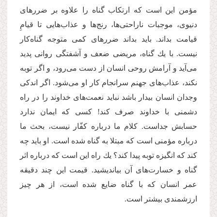
مؤمن این است كه ارتكاب گناه را علاوه بر ضررهای
دنیوی، موجبات ناراحتی‌‌ها، رنج‌‌ها و عذاب‌‌هایی تا قیامِ
قیامت بداند. باید بداند ضررهای كمی متوجه گناه‌‌كار
نیست. با یك گناه، مریضی ضعف و آشفتگی روانی پدید
می‌‌آید و آرامش روحی انسان از دست می‌‌رود، و اگر توبه
نكند، عذاب‌‌های جهنم سرانجام كار او می‌‌شود. اگر اندكی
وجدان انسان بیدار باشد نباید نعمت‌‌های خداوند را در راه
دشمنی با خداوند صرف كند! كسی كه ایمان ندارد
حسابش جداست. كلام ما درباره كفّار نیست، بحث ما
درباره مؤمنی است كه مبتلا به گناه شده است. او باید چه
كند كه انگیزه توبه پیدا كند؟ یك راه این است كه درباره اثر
گناه و خسارت‌‌های آن بیاندیشید. قیمت این چند دقیقه
عمر انسان كه با گناه ضایع شده است، از هر چیز
ارزشمندی بیشتر است.