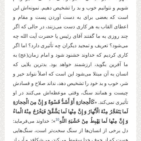
شویم و نتوانیم خوب و بد را تشخیص دهیم. نمونه‌‌اش این
است كه بعضی برای به دست آوردن پست و مقام و
اعطای القاب به هر كاری دست می‌‌زنند، در حالی كه اگر
چند روزی به ما گفتند آقای رئیس یا حضرت آیت الله چه
می‌‌شود؟ تعریف و تمجید دیگران چه تأثیری دارد؟ اما اگر
كاری كردیم كه خداوند خشنود شود و امام زمان(عج) به
ما آفرین بگوید، ارزشمند خواهد بود. بدترین بلایی كه
انسان به آن مبتلا می‌‌شود این است كه اصلاً نتواند خیر و
شر، خوب و بد خود را تشخیص دهد، نداند صلاح و فسادش
چیست و همانند سنگ، وقتی موعظه‌‌اش می‌‌كنند در او
تأثیری نمی‌‌كند.
«كَالْحِجارَةِ أَوْ أَشَدُّ قَسْوَةً وَ إِنَّ مِنَ الْحِجارَةِ
لَما یَتَفَجَّرُ مِنْهُ الْأَنْهارُ وَ إِنَّ مِنْها لَما یَشَّقَّقُ فَیَخْرُجُ مِنْهُ الْماءُ
10
وَ إِنَّ مِنْها لَما یَهْبِطُ مِنْ خَشْیَةِ اللَّهِ
»
؛ خداوند می‌‌فرماید:
دل برخی از انسان‌‌ها از سنگ سخت‌‌تر است، سنگ‌‌هایی
هست كه از خوف خدا سقوط می‌‌كند، می‌‌شكافد و آب از