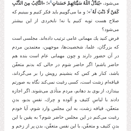
6
می‌‌شود،
«یُبَدِّلُ اللَّهُ سَیِّئاتِهِمْ حَسَناتٍ
»؛ «التَّائِبُ مِنَ الذَّنْبِ
7
كَمَنْ لَا ذَنْبَ لَهُ
»
؛ و ما می‌‌گوییم باید فكر كنیم و ببینیم كه
صلاح هست توبه كنیم یا نه! نابخردی از این بیشتر
می‌‌شود؟
فرض كنید یك مهمانی عامی ترتیب داده‌‌اند. مجلسی است
كه بزرگان، علما، شخصیت‌‌ها، موجهین، معتمدین مردم
در آن حضور دارند و چون مهمانی عام است بنده هم
حاضر باشم! اگر حاضر شوم در حالی كه بدنم متعفّن
باشد، كنار هر كس كه بنشینم رویش را بر می‌‌گرداند،
قیافه‌‌ام زشت است، كسی رغبت نمی‌‌كند نگاه به صورتم
بیندازد، از بوی بد دهانم، مردم متأذی می‌‌شوند. اگر اجازه
دادند با لباسِ كثیف و آلوده و چرك، نفسِ بدبو، بدنِ
متعفّن، قیافه زشت، به این مجلس وارد شوم، آیا خودم
رغبت می‌‌كنم در این مجلس حاضر شوم؟ به یقین با این
بدنِ كثیف و متعفّن، با این نفس متعفّن، بدن پر از زخم و