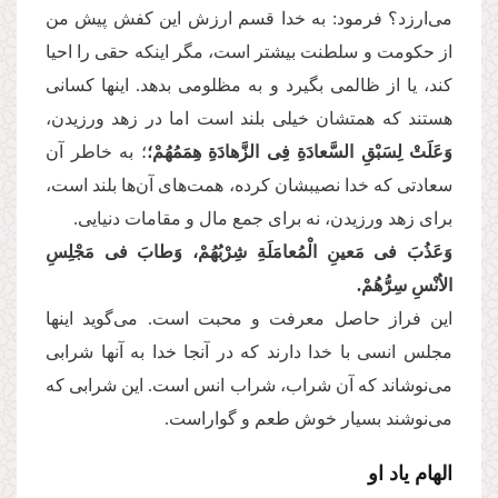
می‌‌ارزد؟ فرمود: به خدا قسم ارزش این كفش پیش من
از حكومت و سلطنت بیشتر است، مگر اینكه حقی را احیا
كند، یا از ظالمی بگیرد و به مظلومی بدهد. اینها كسانی
هستند كه همتشان خیلی بلند است اما در زهد ورزیدن،
وَعَلَتْ لِسَبْقِ السَّعادَةِ فِی الزَّهادَةِ هِمَمُهُمْ؛
؛ به خاطر آن
سعادتی كه خدا نصیبشان كرده، همت‌های آن‌ها بلند است،
برای زهد ورزیدن، نه برای جمع مال و مقامات دنیایی.
وَعَذُبَ فی مَعینِ الْمُعامَلَةِ شِرْبُهُمْ، وَطابَ فی مَجْلِسِ
الاُنْسِ سِرُّهُمْ.
این فراز حاصل معرفت و محبت است. می‌‌گوید اینها
مجلس انسی با خدا دارند كه در آنجا خدا به آنها شرابی
می‌‌نوشاند كه آن شراب، شراب انس است. این شرابی كه
می‌‌نوشند بسیار خوش طعم و گواراست.
الهام یاد او