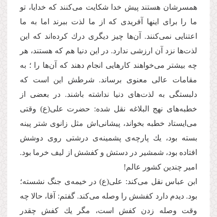
همسرشان هستند پیش خدا شكایت می‌‌كنند كه خدایا، تو
ما را برای اینها آفریدی كه از ما لذت ببرند اما به ما
اعتنایی نمی‌كنند. آن‌ها چیز دیگری درك كرده‌اند كه این
لذت‌ها نزد آن ارزشی ندارد. در این دنیا هم كه هستند، هر
چه بیشتر می‌‌خواهند كارهایی انجام دهند كه آن‌ها را ؛ به
مقامات عالی معنوی برساند. شرطش این است كه
دلبستگی به لذت‌های دنیا نداشته باشند. در بعضی از
خطبه‌‌های نهج البلاغه نقل شده: حضرت علی(ع) وقتی
می‌ایستاد خطبه بخواند، پیشانی‌‌اش مثل زانوی شتر پینه
بسته بود، یك پارچه‌‌ی پشمینه‌‌ی درشتی روی دوشش
افتاده بود، شمشیر در دستش و كفشش از لیف خرما بود.
امیر چندین كشور عالم!
ابن عباس نقل می‌‌كند: علی(ع) در خیمه‌ی جنگ نشسته‌؛
بود. دیدم دارد كفشش را وصله می‌‌كند. گفتم: آقا، حالا چه
وقت وصله زدن كفش است، مگر یك كفش چقدر