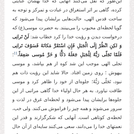
این‌‌طور كه نقل می‌‌كنند آنهایی كه خدا بهشان عنایتی
كرده، گاهی بر اثر استغراق در عبادت و تمركز و توجه به
ساحت قدس الهی، حالت‌هایی برایشان پیدا می‌‌شود كه
گویا لحظه‌‌ای محبوب را می‌‌بینند. به حضرت موسی(ع) كه
درخواست دیدن و رؤیت خدا را كرد خطاب شد:
لَنْ تَرانِی
وَ لكِنِ انْظُرْ إِلَی الْجَبَلِ فَإِنِ اسْتَقَرَّ مَكانَهُ فَسَوْفَ تَرانِی
11
فَلَمّا تَجَلّی رَبُّهُ لِلْجَبَلِ جَعَلَهُ دَكًّا وَ خَرَّ مُوسی صَعِقاً،
؛
تجلی الهی موجب این شد كوه از هم بپاشد، و موسی
بیهوش ؛ روی زمین افتاد. حالا شاید این رؤیت ذات هم
نبود، تَجَلّی رَبُّهُ؛ جلوه‌‌ای از خود را ظاهر كرد و موسی
طاقت نیاورد. به هر حال اولیاء خدا گاهی مراتبی از این
جلوه‌‌ها برایشان پیدا می‌‌شود و لحظه‌‌ای غرق در لذت و
سرور می‌‌شوند و همه چیز را فراموش می‌‌كنند. ولی خب،
لحظه‌‌ی كوتاهی است. آنهایی كه شكرگزارند و قدر این
نعمتهای خدا را می‌‌دانند، سعی می‌‌كنند سایه‌‌ای از آن حال