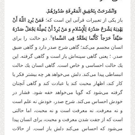
وَانْشَرَحَتْ بِتَحْقِیقِ الْمَعْرِفَةِ صُدُورُهُمْ.
باز یكی از تعبیرات قرآنی این است كه؛
فَمَنْ یُرِدِ اللّهُ أَنْ
یَهْدِیَهُ یَشْرَحْ صَدْرَهُ لِلْإِسْلامِ وَ مَنْ یُرِدْ أَنْ یُضِلَّهُ یَجْعَلْ صَدْرَهُ
9
ضَیِّقاً حَرَجاً كَأَنَّما یَصَّعَّدُ فِی السَّماءِ
. دو حالت را برای
انسان مجسم می‌‌كند؛ گاهی شرح صدر دارد و گاهی ضیق
صدر. ؛ یعنی گاهی سینه‌‌اش باز است و گاهی گرفته. این
یك حالت احساسی و خاص است. گاهی انسان یك حالت
انبساطی پیدا می‌‌كند. دلش می‌‌خواهد هر چه بیشتر فكر یا
كار كند، اظهار محبت كند یا عبادت كند و گاهی آنچنان
گرفته می‌‌شود كه گویا می‌‌خواهد خفه شود. فشار در
خودش احساس می‌‌كند. شرح صدر، خودش نه علم است
و نه معرفت. نه معرفت است و نه محبت، اما حالتی
است كه از جفت شدن معرفت و محبت، برای انسان پیدا
می‌‌شود كه احساس می‌‌كند دلش باز است. از حالات