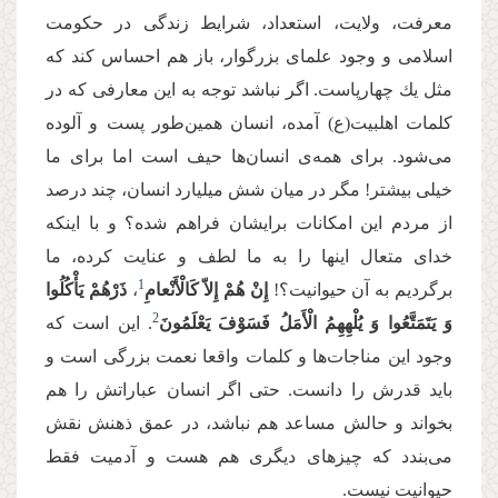
معرفت، ولایت، استعداد، شرایط زندگی در حكومت
اسلامی و وجود علمای بزرگوار، باز هم احساس كند كه
مثل یك چهارپاست. اگر نباشد توجه به این معارفی كه در
كلمات اهلبیت(ع) آمده، انسان همین‌طور پست و آلوده
می‌‌شود. برای همه‌‌ی انسان‌ها حیف است اما برای ما
خیلی بیشتر! مگر در میان شش میلیارد انسان، چند درصد
از مردم این امكانات برایشان فراهم شده؟ و با اینكه
خدای متعال اینها را به ما لطف و عنایت كرده، ما
1
برگردیم به آن حیوانیت؟!
إِنْ هُمْ إِلاّ كَالْأَنْعامِ
،
ذَرْهُمْ یَأْكُلُوا
2
وَ یَتَمَتَّعُوا وَ یُلْهِهِمُ الْأَمَلُ فَسَوْفَ یَعْلَمُونَ
. این است كه
وجود این مناجات‌ها و كلمات واقعا نعمت بزرگی است و
باید قدرش را دانست. حتی اگر انسان عباراتش را هم
بخواند و حالش مساعد هم نباشد، در عمق ذهنش نقش
می‌بندد كه چیزهای دیگری هم هست و آدمیت فقط
حیوانیت نیست.