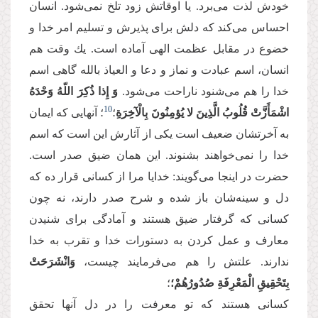
خودش لذت می‌‌برد. یا اوقاتش زود تلخ نمی‌‌شود. انسان
احساس می‌‌كند كه دلش برای پذیرش و تسلیم امر خدا و
خضوع در مقابل عظمت الهی آماده است. یك وقت هم
انسان، اسم عبادت و نماز و دعا و العیاذ بالله گاهی اسم
خدا را هم می‌‌شنود ناراحت می‌‌شود.
وَ إِذا ذُكِرَ اللّهُ وَحْدَهُ
10
اشْمَأَزَّتْ قُلُوبُ الَّذِینَ لا یُؤمِنُونَ بِالْآخِرَةِ
؛
؛ آنهایی كه ایمان
به آخرتشان ضعیف است یكی از آثارش این است كه اسم
خدا را نمی‌‌خواهند بشنوند. این همان ضیق صدر است.
حضرت در اینجا می‌‌گویند: خدایا مرا از كسانی قرار ده كه
دل و سینه‌‌شان باز شده و شرح صدر دارند، نه چون
كسانی كه گرفتار ضیق هستند و آمادگی برای شنیدن
معارف و عمل كردن به دستورات خدا و تقرب به خدا
ندارند. علتش را هم می‌‌فرمایند چیست،
وَانْشَرَحَتْ
بِتَحْقِیقِ الْمَعْرِفَةِ صُدُورُهُمْ؛
؛
كسانی هستند كه تو معرفت را در دل آنها تحقق