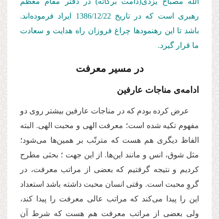
الله مصباح یزدی(دامت بركاته) در دفتر مقام معظم
رهبری است كه در تاریخ 1386/12/22
ایراد فرموده‌اند.
باشد تا این رهنمودها چراغ فروزان راه هدایت و سعادت
ما قرار گیرد.
در مسیر معرفت
ادامه‌ی مناجات عارفین
عرض كرده بودم كه در مناجات عارفین بیشتر روی دو
مفهوم تكیه شده است؛ معرفت الهی و محبت الهی. البته
الفاظ دیگری هم هست كه مترتّب بر همین‌‌ها می‌‌شود؛
مثل شوق، انس و مانند این‌ها. از این جهت ؛ بحثی مطرح
كردیم و نتیجه گرفتیم كه بعضی از مراتب معرفت، در
گروِ محبت است. وقتی انسان محبت داشته باشد استعداد
این را پیدا می‌‌كند كه مراتب عالی معرفت را پیدا كند،
ولی بعضی از مراتب معرفت هم هست كه شرط آن