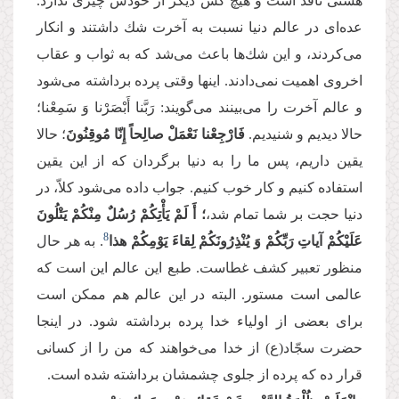
هستی نافذ است و هیچ كس دیگر از خودش چیزی ندارد.
عده‌ای در عالم دنیا نسبت به آخرت شك داشتند و انكار
می‌‌كردند، و این شك‌ها باعث می‌‌شد كه به ثواب و عقاب
اخروی اهمیت نمی‌‌دادند. اینها وقتی پرده برداشته می‌‌شود
و عالم آخرت را می‌‌بینند می‌‌گویند: رَبَّنا أَبْصَرْنا وَ سَمِعْنا؛
حالا دیدیم و شنیدیم.
فَارْجِعْنا نَعْمَلْ صالِحاً إِنّا مُوقِنُونَ
؛ حالا
یقین داریم، پس ما را به دنیا برگردان كه از این یقین
استفاده كنیم و كار خوب كنیم. جواب داده می‌‌شود كلاّ، در
دنیا حجت بر شما تمام شد،
؛ أَ لَمْ یَأْتِكُمْ رُسُلٌ مِنْكُمْ یَتْلُونَ
8
عَلَیْكُمْ آیاتِ رَبِّكُمْ وَ یُنْذِرُونَكُمْ لِقاءَ یَوْمِكُمْ هذا
. به هر حال
منظور تعبیر كشف غطاست. طبع این عالم این است كه
عالمی است مستور. البته در این عالم هم ممكن است
برای بعضی از اولیاء خدا پرده برداشته شود. در اینجا
حضرت سجّاد(ع) از خدا می‌‌خواهند كه من را از كسانی
قرار ده كه پرده از جلوی چشمشان برداشته شده است.