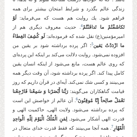
زندگی عالم بگذرد و شرایط امتحان بیشتر برای همه
فراهم شود. یك روایت هم هست كه می‌‌فرماید:
لَوْ
4
تَكاشَفْتُمْ ما تَدافَنْتُمْ
. حدیث معروف دیگری هم از
امیرمؤمنین(ع) نقل شده كه فرموده‌اند:
لَو كُشِفَ الغِطاءُ
5
ما ازْدَدْتُ یَقین
؛ اگر پرده برداشته شود بر یقین من
افزوده نمی‌‌شود. روایت دلالت می‌‌كند بر اینكه این پرده‌‌ای
كه روی عالم هست، مانع می‌‌شود از اینكه انسان یقین
كامل پیدا كند. اگر پرده برداشته شود، آن وقت دیگر همه
می‌‌بینند و كسی شك نمی‌‌كند. آیه‌ای در قرآن داریم كه روز
قیامت گناهكاران می‌‌گویند:
رَبَّنا أَبْصَرْنا وَ سَمِعْنا فَارْجِعْنا
6
نَعْمَلْ صالِحاً إِنّا مُوقِنُونَ
. آن عالم از خواصش این است
كه پرده برداشته می‌‌شود. ولایت الهی، حاكمیت الهی و
قدرت الهی آشكار می‌‌شود.
لِمَنِ الْمُلْكُ الْیَوْمَ لِلّهِ الْواحِدِ
7
الْقَهّارِ
. همه آنجا می‌‌بینند كه فقط قدرت خدای متعال در