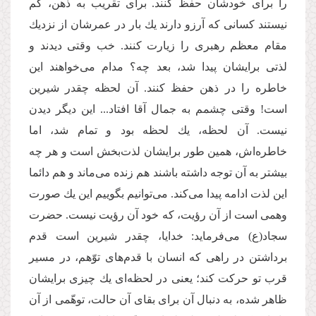
را برای خودشان حفظ كنند. برای تقریب به ذهن، كم
نیستند كسانی كه آرزو دارند یك بار در عمرشان از نزدیك
مقام معظم رهبری را زیارت كنند. خب وقتی دیدند و
لذتی برایشان پیدا شد، بعد چه؟ مدام می‌خواهند این
خاطره را در ذهن حفظ كنند. آن لحظه چقدر شیرین
است! وقتی چشمم به جمال آقا افتاد... این دیگر دیدن
نیست. آن لحظه، یك لحظه بود و تمام شد، اما
خاطره‌‌اش، همین طور برایشان لذت‌بخش است و هر چه
بیشتر به آن توجه داشته باشند هم زنده می‌‌ماند و هم دائما
این لذت ادامه پیدا می‌‌كند. می‌‌توانیم بگوییم این یك صورت
وهمی است از آن رؤیت، كه خود آن رؤیت نیست. حضرت
سجاد(ع) می‌‌فرماید: خدایا، چقدر شیرین است قدم
برداشتن در راهی كه انسان با قدم‌های توّهم، در مسیر
قرب تو حركت كند؛ یعنی در لحظه‌‌ای یك چیزی برایشان
ظاهر شده، به دنبال آن برای بقای آن حالت، توهّمی از آن