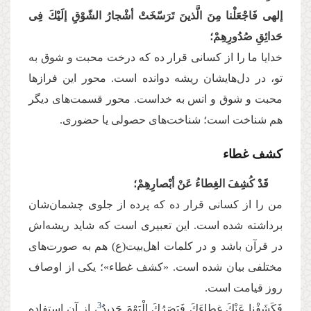
إلهی فَاجْعَلْنا مِنَ الَّذینَ تَرَسّخَتْ أشْجارُ الشّوْقِ إلَیْكَ فِی
حَدائِقِ صُدُورِهِمْ؛
خدایا ما را از كسانی قرار ده كه درخت محبت و شوق به
تو، در دل‌هایشان ریشه دوانده است. محور این فرازها
محبت و شوق و انس به خداست. محور قسمت‌های دیگر
هم شناخت ‌است؛ شناخت‌های حصولی یا حضوری.
كشف غطاء
قَدْ كُشِفَ الغِطاءُ عَنْ أبْصارِهِمْ؛
من را از كسانی قرار ده كه پرده از جلوی چشمان‌شان
برداشته شده است. این تعبیری است كه شاید ریشه‌‌اش
در قرآن باشد و در كلمات اهل‌‌بیت(ع) هم به صورت‌های
مختلفی بیان شده است. «كشف غطاء»؛ یكی از اوصاف
روز قیامت است.
3
فَكَشَفْنا عَنْكَ غِطاءَكَ فَبَصَرُكَ الْیَوْمَ حَدِیدٌ
، از آن استفاده