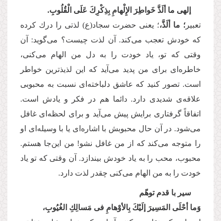
إلهی ما ألَذَّ خَواطِرَ الإِلْهامِ بِذِكْرِكَ عَلَی الْقُلُوبِ.
تعبیر
؛ ما ألَذَّ،
؛ یعنی حضرت سجاد(ع) لذتی را درك كرده
كه خودش تعجب می‌‌كند. آن لذت چیست؟ می‌‌گوید: آن
وقتی كه تو، یاد خودت را به دل من الهام می‌‌كنی،
خاطره‌‌ای برای من پدید می‌‌آید كه این لذیذترین خواطر
است. تصور كنید كه عاشق دلباخته‌‌ای نسبت به محبوبی
علاقه‌‌ی شدیدی دارد. دائما هم در فكر و یادش است.
اتفاقاً گرفتاری برایش پیش می‌‌آید و برای لحظه‌‌ای غافل
می‌‌شود. در آن حال محبوبش با اشاره‌‌ای یا با وسیله‌‌ای او
را متوجه می‌كند كه از من غافل نشو! من این‌‌جا هستم.
محبوب، محب را به یاد خودش بیندازد. آن وقتی كه تو یاد
خودت را به من الهام می‌‌كنی چقدر لذت دارد.
سیر با قدم توهّم
وَما أحْلَی المَسِیرَ إلَیْكَ بِالأوْهامِ فی مَسالِكِ الغُیُوبِ،