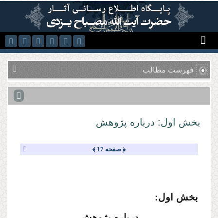
رفتن به محتوای اصلی
فهرست مطالب
بخش اول: درباره پژوهش
﴿ صفحه 17 ﴾
بخش اول:
درباره پژوهش