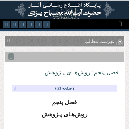
رفتن به محتوای اصلی
فهرست مطالب
فصل پنجم: روش‌هـای پـژوهش
﴿ صفحه 53 ﴾
فصل پنجم
روش‌هـای پـژوهش