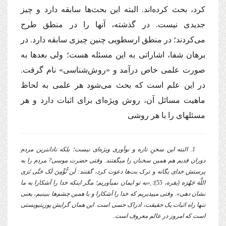
کرد، بحث کرده‌اند. البته این بحث‌ها سابقه دارد و چیز
جدیدی نیست. در گذشته، آنها را در منطق طرح
می‌کردند؛ در منطق ارسطویی چنین چیزی سابقه دارد. در
برهان شفا، اشاراتی به این مسئله هست؛ ولی بعدها به
صورت علمی خاص درآمد و «روش‌شناسی» نام گرفت.
در این علم است که بحث می‌شود هر علمی به لحاظ
ماهیت مسائل آن، روش ویژه‌ای برای اثبات دارد و هر
مسئله­ای را با هر روشی
1. البته این سخنِ تازه و نوآوری ویژه‌ای نیست؛ بلکه نادان‏ترین مردم
دوران قدیم هم همین سخنان را می‏گفتند. وقتی حضرت موسی? مردم را به
پرستش خدای یگانه و ترک بت‌ها دعوت کرد، گفتند: لَن نُّؤْمِنَ لَک حَتَّی نَرَی
اللَّهَ جَهْرَه (بقره، 55)؛ ِ«به تو ایمان نمی­آوریم؛ مگر اینکه خدا را آشکارا به ما
نشان دهی». وقتی می‏پذیریم که خدا را آشکارا و با همین چشم‌ها ببینیم، یعنی
تنها راه اثبات یک حقیقت، ادراک حسی است. این همان گرایش پوزیتیویستی
است که امروز در عالم معروف است.