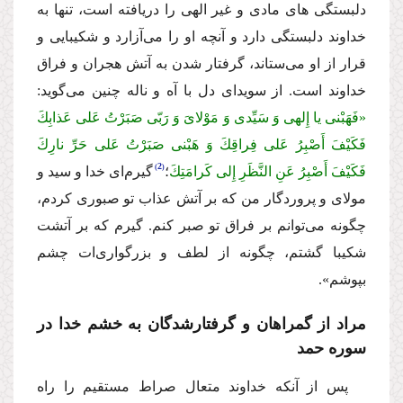
دلبستگى هاى مادى و غیر الهى را دریافته است، تنها به
خداوند دلبستگى دارد و آنچه او را مى‌آزارد و شكیبایى و
قرار از او مى‌ستاند، گرفتار شدن به آتش هجران و فراق
خداوند است. از سویداى دل با آه و ناله چنین مى‌گوید:
«فَهَبْنی یا إِلهی وَ سَیِّدی وَ مَوْلاىَ وَ رَبّی صَبَرْتُ عَلى عَذابِكَ
فَكَیْفَ أَصْبِرُ عَلى فِراقِكَ وَ هَبْنی صَبَرْتُ عَلى حَرِّ نارِكَ
2
فَكَیْفَ أَصْبِرُ عَنِ النَّظَرِ إِلى كَرامَتِكَ
؛
گیرم‌اى خدا و سید و
مولاى و پروردگار من كه بر آتش عذاب تو صبورى كردم،
چگونه مى‌توانم بر فراق تو صبر كنم. گیرم كه بر آتشت
شكیبا گشتم، چگونه از لطف و بزرگوارى‌ات چشم
بپوشم».
مراد از گمراهان و گرفتارشدگان به خشم خدا در
سوره حمد
پس از آنكه خداوند متعال صراط مستقیم را راه