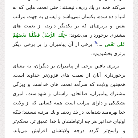
مى‌كند همه در یك ردیف نیستند؛ حتى نعمت هایى كه به
انبیا داده شده، یكسان نمى‌باشد و ایشان به جهت مراتب
نفس و برترى‌اى كه بر یكدیگر دارند، از نعمت هاى
بیشترى برخوردار مى‌شوند:
«تِلْكَ الرُّسُلُ فَضَّلْنا بَعْضَهُمْ
3
عَلى بَعْض
...؛
برخى از آن پیامبران را بر برخى دیگر
برترى بخشیدیم».
برترى یافتن برخى از پیامبران بر دیگران، به معناى
برخوردارى آنان از نعمت هاى فزون‌تر خداوند است.
همچنین ولایت كه سرآمد نعمت هاى خداست و ویژگى
مشترك پیامبران، صالحان، راستان و شهداست، امرى
تشكیكى و داراى مراتب است. همه كسانى كه از ولایت
خدا بهره‌مند شده‌اند، در یك ردیف و یك مرتبه نیستند؛ بلكه
اولیاى خدا نیز هر چه ارتباطشان با خدا عمیق تر، محكم‌تر
و راسخ‌تر گردد درجه ولایتشان افزایش مى‌یابد.