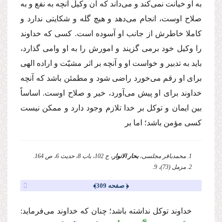
به او خیانت نمى‌كند و مى‌داند كه آن وكیل آنچه به نفع و به
صلاح اوست، انجام مى‌دهد و هیچ گله و شكایتى ندارد و
كاملا خاطرش از جانب او آسوده است. كسى كه خداوند
را وكیل خود برمى گزیند و امورش را به او وامى گذارد،
باید به تدبیر و خواست او و آنچه بر اثر مشیّت و اراده الهى
براى او رقم مى‌خورد راضى شود و مطمئن باشد كه آنچه
خداوند براى او پیش مى‌آورد، خیر و صلاح اوست. اساساً
بین ایمان و توكل بر خدا تلازم وجود دارد و ممكن نیست
كسى مؤمن باشد؛ اما بر
1. محمدباقر مجلسى،
بحار الانوار
، ج 102، باب 8، حدیث 6، ص 164.
2. مزمل (73)، 9.
﴿ صفحه 309﴾
خداوند توكل نداشته باشد؛ چنان كه خداوند مى‌فرماید: