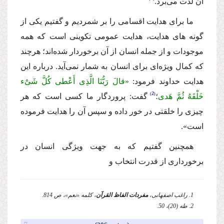
آن لذّت مى‌برد.
ما براى هدایت اقسامى را بر شمردیم و گفتیم یكى از
گونه هاى هدایت، هدایت عمومى تكوینى است كه همه
موجودات و از جمله انسان از آن برخوردار شده‌اند؛ هرچند
كه كمال ویژه‌اى براى انسان به شمار نمى‌آید. درباره این
هدایت خداوند فرمود:
«قالَ رَبُّنَا الَّذِی أَعْطى كُلَّ شَىْء
2
خَلْقَهُ ثُمَّ هَدى
؛
گفت: پروردگار ما كسى است كه هر
چیزى را خلقتى در خور داده و سپس آن را هدایت فرموده
است».
همچنین گفتیم كه به جهت ویژگى انسان در
برخوردارى از قدرت انتخاب و
1. راغب اصفهانى،
مفردات الفاظ القرآن
، كلمه «نعم»، ص 814.
2. طه (20)، 50.