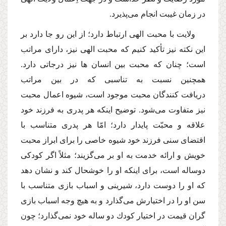
در زمان غیبت انجام مى‌پذیرد.
ولایت با محبت الهى ارتباط دارد؛ از این رو جا دارد بر
این نكته نیز تأكید كنیم كه محبت الهى نیز، داراى مراتب
است؛ چنان كه محبت بین انسان ها نیز درجاتى دارد.
همچنین نسبت به تناسبى كه در بین مراتب
دریافت كنندگان محبت موجود است، شیوه اعمال محبت
نیز متفاوت مى‌شود. توضیح اینكه هر پدرى به فرزند خود
علاقه و محبّت پایدار دارد؛ امّا هر پدرى متناسب با
اقتضاى سنى فرزند خود شیوه خاصى را براى ابراز محبت
خویش و ارائه خدمت به او بر مى‌گزیند؛ مثلاً اگر كودكى
دوساله است، براى اینكه او را خوشحال كند و نشان دهد
كه او را دوست دارد، شیرینى و اسباب بازى متناسب با
سن او را در اختیارش مى‌گذارد و به هیچ وجه اسباب بازى
گران قیمت در اختیار كودك دو ساله خود نمى‌گذارد؛ چون