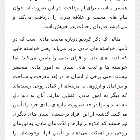
همسر مناسب براى او پرداخت. در این صورت آن جوان
پیام هاى محبت و علاقه پدرى را دریافت مى‌كند و
مى‌كوشد قدردان زحمات پدر خویش باشد.
مثالى كه ذكر كردیم درباره محبت مادى است كه در
تأمین خواسته هاى مادى بروز مى‌یابد؛ یعنى خواسته هایى
كه لذت هاى بدن و قواى بدنى را تأمین مى‌كند؛ اما
خواسته ها و لذت هاى انسان به امور مادى منحصر
نیستند. حتى برخى از انسان ها در بُعد معرفت و شناخت
و نیز آمال و آرزوها، به مرتبه‌اى از كمال روحى رسیده‌اند
كه دیگر به امور مادى اعتنایى ندارند. آنان به دنیا دل
نبسته‌اند و تنها در حد ضرورت نیازهاى مادى خود را تأمین
مى‌كنند. گذشته از این افراد برجسته، انسان هاى دیگرى
نیز هستند كه علاوه بر نیازها و لذّت هاى مادى، به نیازهاى
روحى نیز اهمیّت مى‌دهند و تأمین آنها، وجودشان را