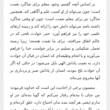
بر اساس آنچه گفتیم، وجود معلم براى شاگرد نعمت
است؛ چون مى‌تواند از او كسب علم و آگاهى كند. همچنین
شاگرد نیز براى معلم نعمت است؛ چون او وقتى شاگرد
داشته باشد مى‌تواند دانش خود را ارائه كند و زمینه ارتقاى
علمى خود را نیز فراهم آورد. حتى حوادث تلخى كه در
عالم اتفاق مى‌افتند، براى ما نعمت هستند؛ زیرا زمینه
تحمل، شكیبایى و تسلیم در برابر خواست خدا را فراهم
مى‌آورند و با انجام وظیفه‌اى كه انسان در قبال آن حوادث
دارد، به نعمت پاداش الهى نایل مى‌شود؛ در حالى كه اگر
آن حوادث تلخ نبودند، انسان از پاداش صبر و بردبارى بر
آنها محروم مى‌ماند.
مضمون برخى از احادیث این است كه خداوند فرموده:
من چنان با بنده‌ام رفتار مى‌كنم كه گویا بنده‌اى جز او
ندارم (یعنى هر آنچه بنده بدان احتیاج دارد، خلق كرده‌ام و
حتى اگر تنها همان یك بنده را آفریده بودم، عالم و همه