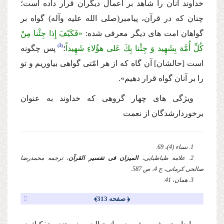
خداوند آنان را شاهد بر اعمال دیگران قرار داده است؛
چنان كه در قرآن، پیامبر
(صلى الله علیه وآله)
گواه بر
گواهان امت هاى دیگر معرفى شده:
«فَكَیْفَ إِذا جِئْنا مِنْ
3
كُلِّ أُمَّة بِشَهِید وَ جِئْنا بِكَ عَلى هؤُلاءِ شَهِیداً
؛
پس چگونه
است [حالشان] آن گاه كه از هر امّتى گواهى بیاوریم و تو
را بر آنان گواه قرار دهیم».
ویژگى هاى چهار گروهى كه خداوند به عنوان
برخوردارشدگان از نعمت
1. نساء (4)، 69.
2. علامه طباطبایى،
المیزان فى تفسیر القرآن
، ترجمه محمدرضا
صالحى كرمانى، ج 4، ص 587.
3. همان، 41.
﴿ صفحه 313﴾