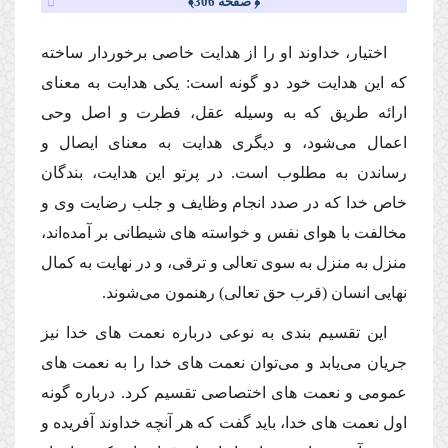
﴿ صفحه 306﴾
اختیار، خداوند او را از هدایت خاصى برخوردار ساخته
كه این هدایت خود دو گونه است: یكى هدایت به معناى
ارائه طریق كه به وسیله عقل، فطرت و اصل وحى
اعمال مى‌شود، و دیگرى هدایت به معناى ایصال و
رساندن به مطلوب است. در پرتو این هدایت، بندگان
خاص خدا كه در صدد انجام وظایف و جلب رضایت وى و
مخالفت با هواى نفس و خواسته هاى شیطانى بر آمده‌اند،
منزل به منزل به سوى تعالى و ترقى، و در نهایت به كمال
نهایى انسان (قرب حق تعالى) رهنمون مى‌شوند.
این تقسیم بندى به نوعى درباره نعمت هاى خدا نیز
جریان مى‌یابد و مى‌توان نعمت هاى خدا را به نعمت هاى
عمومى و نعمت هاى اختصاصى تقسیم كرد. درباره گونه
اول نعمت هاى خدا، باید گفت كه هر آنچه خداوند آفریده و