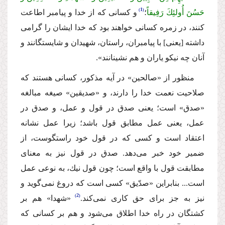
1
حَسُنَ أُولئِكَ رَفِیقاً
؛
و كسانى كه از خدا و پیامبر اطاعت
كنند، در زمره كسانى خواهند بود كه خدا ایشان را گرامى
داشته [یعنى] با پیامبران، راستان، شهیدان و شایستگانند و
آنان چه نیكو یاران و هم نشینانند».
منظور از «صالحین» در آیه مذكور، كسانى هستند كه
صلاحیت نعمت خدا را دارند، و «صدیقین» صیغه مبالغه
«صدق» است؛ یعنى صدق در قول و عمل، و صدق در
عمل، یعنى عمل مطابق قول باشد؛ زیرا عمل نشانه
اعتقاد است و كسى كه در قول خود راستگوست، از
ضمیر خود خبر مى‌دهد. صدق در قول نیز به معناى
مطابقت قول با واقع است؛ چون قول نیك، به نوعى عمل
است... بنابراین «صدّیق» كسى است كه دروغ نمى‌گوید و
2
نیز به جز براى حق كارى نمى‌كند.
«شهدا» هم بر
كشتگان در راه خدا اطلاق مى‌شود و هم بر كسانى كه