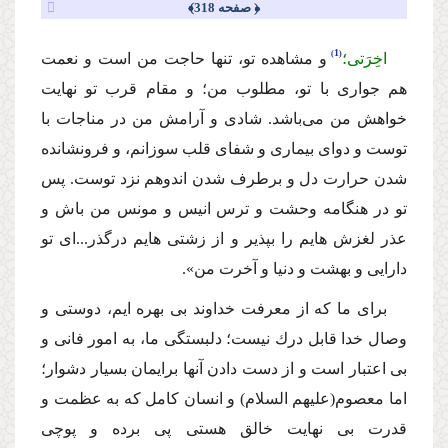
﴿ صفحه 318﴾
1
اخِرَتی؛
و مشاهده تو، تنها حاجت من است و نعمت
هم جوارى با تو، مطلوب من؛ و مقام قرب تو نهایت
خواهش من مى‌باشد. شادى و آرامش من در مناجات با
توست و دواى بیمارى و شفاى قلب سوزانم، و فرونشانده
شدن حرارت دل و برطرف شدن اندوهم نزد توست. پس
تو در هنگامه وحشت و ترس انیس و مونس من باش و
عذر لغزش هایم را بپذیر و از زشتى هایم درگذر...‌اى تو
دارایى و بهشت و دنیا و آخرت من».
براى ما كه از معرفت خداوند بى بهره ایم، دوستى و
وصال خدا قابل درك نیست؛ دلبستگى ما، به امور فانى و
بى اعتبار است و از دست دادن آنها برایمان بسیار دشوار؛
اما معصوم
(علیهم السلام)
و انسان كامل كه به عظمت و
قدرت بى نهایت خالق هستى پى برده و پوچى