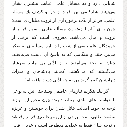
شایانى دارد و به مسائل علمى عنایت بیشترى نشان
مى‌دهند. شادكامى این افراد از حل و كشف یك مسأله
علمى، فراتر از لذّت برخوردارى از ثروت میلیاردى است؛
چون براى آنان ارزش یك مسأله علمى، بسیار فراتر از
ثروت و مال مى‌باشد. معروف است كه برخى از
جویندگان علم پاسى از شب را درباره مسأله‌اى به تفكر
مى‌پرداختند و هنگامى كه به پاسخ آن دست مى‌یافتند،
چنان به وجد مى‌آمدند و از لذّتى بى مانند سرشار
مى‌گشتند كه مى‌گفتند: كجایند پادشاهان و میراث
دارانشان كه بنگرند من به چه لذّتى دست یافته ام!
اگر نیك بنگریم نیازهاى عاطفى و‌شناختى نیز، به نوعى
با خواسته هاى مادى ارتباط دارند؛ چون محور این نیازها
توجه به خود، اصالت قائل شدن براى خویشتن و غریزه
منفعت طلبى است. برخى از این مرحله نیز فراتر رفته‌اند
و توجه شان فقط به خداوند معطوف است و خود را فانى