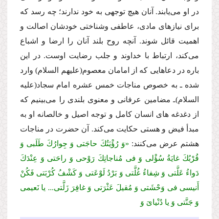
در او مى‌یابند. آنان هیچ توجهى به خود ندارند؛ چه رسد كه
براى نیازهاى مادى، عاطفى و‌شناختى خودشان اصالت و
اهمیت قائل شوند. آنچه روح بلند آنان را ارضا و اشباع
مى‌كند، ارتباط با خداوند و جلب رضایت اوست. در این
باره در دعاهایى كه از امامان معصوم
(علیهم السلام)
وارد
شده ـ به خصوص مناجات خمس عشره امام سجاد
(علیه
السلام)
ـ مضامین عرفانى و معنوى بلندى را مى‌بینیم كه
از دغدغه هاى انسان كامل و توجه اصیل و خالصانه او به
مبدأ فیض و هستى حكایت مى‌كند. آن حضرت در مناجات
هشتم عرض مى‌كنند:
«وَ رُؤْیَتُكَ حاجَتی وَ جِوارُكَ طَلَبی وَ
قُرْبُكَ غایَةُ سُؤْلی وَ فی مُناجاتِكَ رَوْحی وَ راحَتی وَ عِنْدَكَ
دَواءُ عَلَّتی وَ شِفاءُ غُلَّتی وَ بَرْدُ لَوْعَتی وَ كَشْفُ كُرْبَتی فَكُنْ
أَنیسی فی وَحْشَتی وَ مُقیلَ عَثْرَتی وَ غافِرَ زَلَّتی... یا نَعیمی
وَ جَنَّتی وَ یا دُنْیاىَ وَ