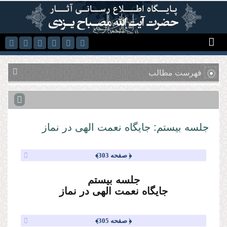
رفتن به محتوای اصلی
فهرست مطالب
جلسه بیستم: جایگاه نعمت الهى در نماز
﴿ صفحه 303﴾
جلسه بیستم
جایگاه نعمت الهى در نماز
﴿ صفحه 305﴾