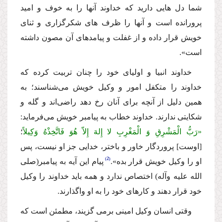
شما دل هایى دارید كه خداوند آنها را به خوف و امید
پرورانده است و آنها را ظرف هاى شكرگزارى و ثناى
خویش قرار داده و از غفلت و پیامدهاى آن مصون داشته
است».
خداوند انبیا و اولیاى خود را چنان تربیت كرده كه
خداوند را متكفل امور و وكیل خویش مى‌شناسند؛ به
همین دلیل از آنچه براى آنان رخ دهد راضى‌اند و گله و
شكایتى ندارند. خداوند خطاب به پیامبر خویش مى‌فرماید:
«رَبُّ الْمَشْرِقِ وَ الْمَغْرِبِ لا إِلهَ إِلاّ هُوَ فَاتَّخِذْهُ وَكِیلاً
؛
[
اوست] پروردگار خاور و باختر، خدایى جز او نیست، پس
2
او را وكیل خویش قرار بده»
.
پیام این آیه به پیامبر
(صلى
الله علیه وآله)
اختصاص ندارد و همه باید خداوند را وكیل
خود قرار دهند و كارهاى خود را به او واگذارند.
وقتى انسان وكیل امینى برمى گزیند، مطمئن است كه