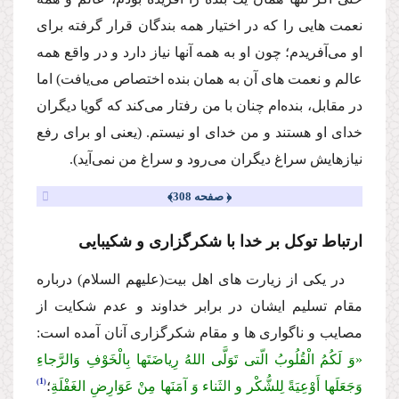
نعمت هایى را كه در اختیار همه بندگان قرار گرفته براى
او مى‌آفریدم؛ چون او به همه آنها نیاز دارد و در واقع همه
عالم و نعمت هاى آن به همان بنده اختصاص مى‌یافت) اما
در مقابل، بنده‌ام چنان با من رفتار مى‌كند كه گویا دیگران
خداى او هستند و من خداى او نیستم. (یعنى او براى رفع
نیازهایش سراغ دیگران مى‌رود و سراغ من نمى‌آید).
﴿ صفحه 308﴾
ارتباط توكل بر خدا با شكرگزارى و شكیبایى
در یكى از زیارت هاى اهل بیت
(علیهم السلام)
درباره
مقام تسلیم ایشان در برابر خداوند و عدم شكایت از
مصایب و ناگوارى ها و مقام شكرگزارى آنان آمده است:
«وَ لَكُمُ الْقُلُوبُ الّتی تَوَلَّى اللهُ رِیاضَتَها بِالْخَوْفِ وَالرَّجاءِ
1
وَجَعَلَها أَوْعِیَةً لِلشُّكْر و الثَناء وَ آمَنَها مِنْ عَوَارِضِ الغَفْلَةِ
؛