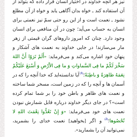
نیز هر آنچه خداوند در اختیار انسان قرار داده كه بتواند از
آن استفاده كند ـ خواه بدان آگاهى یابد و خواه از آن مطلع
نشود ـ نعمت است و از این رو حتى سمّ نیز نعمتى براى
انسان به حساب مى‌آید؛ چون در آن منافعى براى انسان
وجود دارد. چنان كه امروز داروهاى گران قیمتى از زهر
مار مى‌سازند! در جایى خداوند به نعمت هاى آشكار و
پنهان خود اشاره مى‌كند و مى‌فرماید:
«أَلَمْ تَرَوْا أَنَّ اللهَ
سَخَّرَ لَكُمْ ما فِى السَّماواتِ وَ ما فِی الاَْرْضِ وَ أَسْبَغَ عَلَیْكُمْ
1
نِعَمَهُ ظاهِرَةً وَ باطِنَةً
؛
آیا ندانسته‌اید كه خدا آنچه را كه در
آسمان ها و آنچه را كه در زمین است، مسخر شما ساخته
و نعمت هاى ظاهر و باطن خود را بر شما تمام كرده
است»؟
در جاى دیگر خداوند درباره قابل شمارش نبودن
نعمت هاى خود مى‌فرماید:
«وَ إِنْ تَعُدُّوا نِعْمَتَ اللهِ لا
2
تُحْصُوها
؛
و اگر [بخواهید] نعمت خداى را بشمرید،
نمى‌توانید آن را بشمارید».