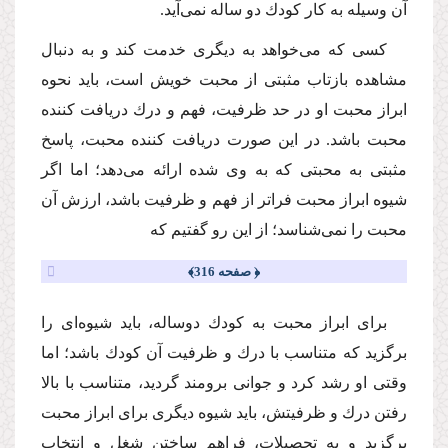
آن وسیله به كار كودك دو ساله نمى‌آید.
كسى كه مى‌خواهد به دیگرى خدمت كند و به دنبال
مشاهده بازتاب مثبتى از محبت خویش است، باید نحوه
ابراز محبت او در حد ظرفیت، فهم و درك دریافت كننده
محبت باشد. در این صورت دریافت كننده محبت، پاسخ
مثبتى به محبتى كه به وى شده ارائه مى‌دهد؛ اما اگر
شیوه ابراز محبت فراتر از فهم و ظرفیت باشد، ارزش آن
محبت را نمى‌شناسد؛ از این رو گفتیم كه
﴿ صفحه 316﴾
براى ابراز محبت به كودك دوساله، باید شیوه‌اى را
برگزید كه متناسب با درك و ظرفیت آن كودك باشد؛ اما
وقتى او رشد كرد و جوانى برومند گردید، متناسب با بالا
رفتن درك و ظرفیتش، باید شیوه دیگرى براى ابراز محبت
برگزید و به تحصیلات، فراهم ساختن شغل و انتخاب