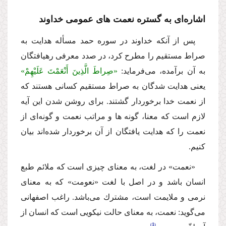
اشاره‌اى به گستره نعمت هاى عمومى خداوند
پس از آنكه خداوند در سوره حمد مسأله هدایت به
صراط مستقیم را مطرح كرد، در صدد معرفى رهیافتگان
به آن برآمده، مى‌فرماید:
«صِراطَ الَّذِینَ أَنْعَمْتَ عَلَیْهِمْ»
یعنى هدایت شدگان به صراط مستقیم كسانى هستند كه
از نعمت خدا برخوردار گشتند. براى روشن شدن این آیه
لازم است كه معنا، گونه ها و مراتب نعمت و گونه‌اى از
نعمت را كه هدایت یافتگان از آن برخوردار شده‌اند بیان
كنیم.
«نعمت» در لغت، به معناى چیزى است كه ملائم طبع
انسان باشد و در اصل با لغت «نعومت» كه به معناى
نرمى و ملایمت است، مشترك مى‌باشد. راغب اصفهانى
مى‌گوید: نعمت، به معناى حالت نیكویى است كه انسان از
1