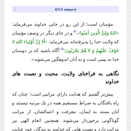
﴿ صفحه 314﴾
مؤمنان است؛ از این رو در جایى خداوند مى‌فرماید:
1
«اللهُ وَلِىُّ الَّذِینَ آمَنُوا»
،
و در جاى دیگر در وصف مؤمنان
كه ولایت خدا را پذیرفته‌اند مى‌فرماید:
«أَلا إِنَّ أَوْلِیاءَ اللهِ لا
2
خَوْفٌ عَلَیْهِمْ وَ لا هُمْ یَحْزَنُونَ؛
آگاه باشید كه بر دوستان
خدا نه بیمى است و نه آنان اندوهگین مى‌شوند».
نگاهى به فراخناى ولایت، محبت و نعمت هاى
خداوند
پیش‌تر گفتیم كه هدایت داراى مراتبى است؛ چنان كه
راه یافتگان به صراط مستقیم همه در یك مرتبه نیستند و
آنان بسته به ایمان، معرفت و اعمالشان، از مراتب
گوناگونى برخوردار مى‌شوند. همچنین انعام الهى نیز
مراتب دارد و نعمت هایى كه خداوند به بندگان خود عنایت