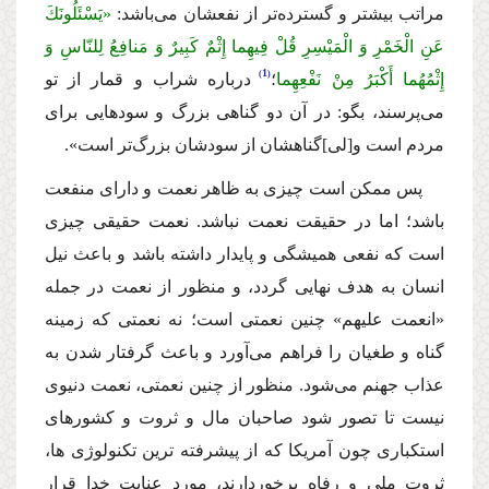
مراتب بیشتر و گسترده‌تر از نفعشان مى‌باشد:
«یَسْئَلُونَكَ
عَنِ الْخَمْرِ وَ الْمَیْسِرِ قُلْ فِیهِما إِثْمٌ كَبِیرٌ وَ مَنافِعُ لِلنّاسِ وَ
1
إِثْمُهُما أَكْبَرُ مِنْ نَفْعِهِما
؛
درباره شراب و قمار از تو
مى‌پرسند، بگو: در آن دو گناهى بزرگ و سودهایى براى
مردم است و[لى]گناهشان از سودشان بزرگ‌تر است».
پس ممكن است چیزى به ظاهر نعمت و داراى منفعت
باشد؛ اما در حقیقت نعمت نباشد. نعمت حقیقى چیزى
است كه نفعى همیشگى و پایدار داشته باشد و باعث نیل
انسان به هدف نهایى گردد، و منظور از نعمت در جمله
«انعمت علیهم» چنین نعمتى است؛ نه نعمتى كه زمینه
گناه و طغیان را فراهم مى‌آورد و باعث گرفتار شدن به
عذاب جهنم مى‌شود. منظور از چنین نعمتى، نعمت دنیوى
نیست تا تصور شود صاحبان مال و ثروت و كشورهاى
استكبارى چون آمریكا كه از پیشرفته ترین تكنولوژى ها،
ثروت ملى و رفاه برخوردارند، مورد عنایت خدا قرار