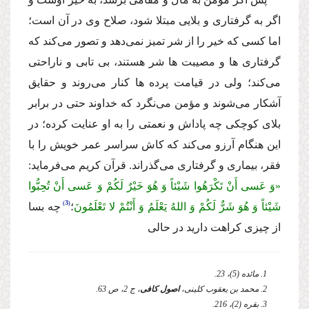
اگر به گرفتارى و بلایى مبتلا شود، صلاح وى در آن است؛
اما كسى كه خیر را از شر تمیز نمى‌دهد و تصور مى‌كند كه
گرفتارى ها و مصیبت ها شر هستند، بى تابى و ناراحتى
مى‌كند؛ ولى در قیامت پرده ها كنار مى‌روند و حقایق
آشكار مى‌شوند و مؤمن مى‌نگرد كه خداوند حتى در برابر
بلاى كوچكى چه پاداش و نعمتى را به او عنایت كرده؛ در
این هنگام آرزو مى‌كند كه كاش سراسر عمر خویش را با
فقر، بیمارى و گرفتارى مى‌گذراند. قرآن كریم مى‌فرماید:
«وَ عَسى أَنْ تَكْرَهُوا شَیْئاً وَ هُوَ خَیْرٌ لَكُمْ وَ عَسى أَنْ تُحِبُّوا
3
شَیْئاً وَ هُوَ شَرٌّ لَكُمْ وَ اللهُ یَعْلَمُ وَ أَنْتُمْ لا تَعْلَمُونَ
؛
چه بسا
از چیزى كراهت دارید در حالى
1. مائده (5)، 23.
2. محمد بن یعقوب كلینى،
اصول كافى
، ج 2، ص 63.
3. بقره (2)، 216.