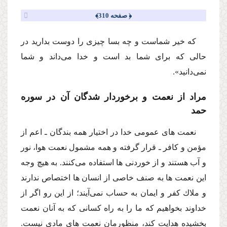
﴿ صفحه 310﴾
كه خیر شماست و چه بسا چیزى را دوست بدارید در
حالى كه براى شما بد است و خدا مى‌داند و شما
نمى‌دانید»
.
مراد از نعمت و برخوردار شدگان آن در سوره
حمد
نعمت هاى عمومى خدا در اختیار همه بندگان ـ اعم از
مؤمن و كافر ـ قرار گرفته و همه مشمول نعمت هوا، نور
و آب هستند و از خوردنى ها استفاده مى‌كنند. به هیچ وجه
این نعمت ها به صنف خاصى از انسان ها اختصاص ندارند
و ملاك كفر و ایمان به حساب نمى‌آیند؛ از این رو اگر از
خداوند بخواهیم كه ما را به راه كسانى كه به آنان نعمت
بخشیده هدایت كند، منظورمان نعمت هاى مادى نیست.