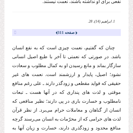
نفعى براى او نداشته باشند، نعمت نیستند.
1. ابراهیم (14)، 28.
﴿ صفحه 311﴾
چنان كه گفتیم، نعمت چیزى است كه به نفع انسان
باشد. در صورتى كه نعمتى تا آخر با طبع اصیل انسانى
سازگار بماند و مانع رسیدن او به كمال مطلوب و سعادت
نشود؛ اصیل، پایدار و ارزشمند است. نعمت هاى غیر
حقیقى كه فواید مقطعى و زودگذر دارند ـ على رغم منافع
موقتى و لذت هاى پندارى كه در آنها هست ـ تبعات
نامطلوب و خسارت بارى در پى دارند؛ نظیر منافعى كه
انسان از گناهان و معاملات حرام مى‌برد. از نظر قرآن
لذت هاى حرامى كه از محرّمات به انسان مى‌رسند گرچه
منافع محدود و زودگذرى دارند، خسارت و زیان آنها به