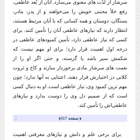
سرشار از لذّت هاى معنوى مى‌سازد. آنان از بُعد عاطفى،
رفع خلأ محبتى خویش را مى‌خواهند و از پدر، مادر،
بستگان، دوستان و همه كسانى كه با آنان مرتبط هستند،
انتظار دارند كه نیازهاى عاطفى آنان را تأمین كنند. براى
كسى كه نیاز عاطفى دارد، تأمین كمبودهاى عاطفى در
درجه اول اهمیت قرار دارد؛ براى او مهم نیست كه
شكمش سیر باشد یا گرسنه، و حتى اگر او را از
نعمت هاى سرشار مادى برخوردار سازند و كاخ و ثروت
كلانى در اختیارش قرار دهند، اعتنایى به آنها ندارد؛ چون
مهم ترین كمبود وى، نیاز عاطفى است. او به دنبال كسى
است كه از صمیم دل وى را دوست بدارد و نیازهاى
عاطفى‌اش را تأمین كند.
﴿ صفحه 317﴾
براى برخى علم و دانش و نیازهاى معرفتى اهمیت