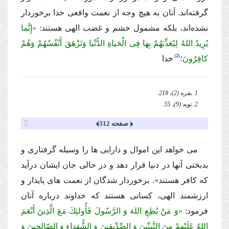
گرفته‌اند. آنان به هیچ وجه از نعمت واقعى خدا برخوردار
نشده‌اند، بلكه مشمول خشم و غضب الهى هستند:
«إِنَّما
یُرِیدُ اللهُ لِیُعَذِّبَهُمْ بِها فِی الْحَیاةِ الدُّنْیا وَتَزْهَقَ أَنْفُسُهُمْ وَهُمْ
2
كافِرُونَ؛
خدا
1. بقره (2)، 218.
2. توبه (9)، 55.
﴿ صفحه 312﴾
مى خواهد این اموال و دارایى ها را وسیله گرفتارى و
بدبختى آنها در دنیا قرار دهد و در حالى جان ایشان درآید
كه كافر هستند»
. برخوردار شدگان از نعمت هاى پایدار و
ارزشمند الهى، كسانى هستند كه خداوند درباره آنان
فرمود:
«وَ مَنْ یُطِعِ اللهَ وَ الرَّسُولَ فَأُولئِكَ مَعَ الَّذِینَ أَنْعَمَ
اللهُ عَلَیْهِمْ مِنَ النَّبِیِّینَ وَ الصِّدِّیقِینَ وَ الشُّهَداءِ وَ الصّالِحِینَ وَ