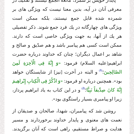
پایدار خویش بر شمرد، مانعة الجمع نیستند و تفكیك در
معرفى آنان در آیه، بدین معنا نیست كه ویژگى هاى بر
شمرده شده قابل جمع نیستند، بلكه ممكن است
ویژگى هاى چهارگانه در یك فرد جمع شوند. ذكر تفصیلى
هر یك از آنها، به جهت ویژگى خاصى است كه دارند.
ممكن است كسى هم پیامبر باشد و هم صدّیق و صالح و
شاهد بر اعمال دیگران؛ چنان كه خداوند درباره حضرت
ابراهیم
(علیه السلام)
فرمود:
«وَ إِنَّهُ فِی الْآخِرَةِ لَمِنَ
1
الصّالِحِینَ
؛
و البته در آخرت [نیز] از شایستگان خواهد
بود».
همچنین درباره او فرمود:
«وَ اذْكُرْ فِی الْكِتابِ إِبْراهِیمَ
2
إِنَّهُ كانَ صِدِّیقاً نَبِیًّا
؛
و در این كتاب به یاد ابراهیم پرداز،
زیرا او پیامبرى بسیار راستگوى بود».
روشن شد كه پیامبران، شهدا، صالحان و صدیقان از
نعمت هاى معنوى و پایدار خداوند برخوردارند و مسیر
هدایت و صراط مستقیم، راهى است كه آنان برگزیدند.