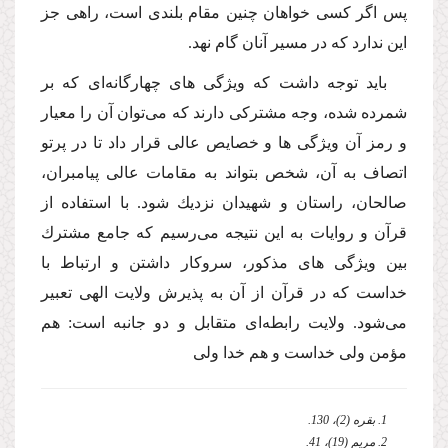
پس اگر كسى خواهان چنین مقام بلندى است، راهى جز
این ندارد كه در مسیر آنان گام نهد.
باید توجه داشت كه ویژگى هاى چهارگانه‌اى كه بر
شمرده شده، وجه مشتركى دارند كه مى‌توان آن را معیار
و رمز آن ویژگى ها و خصایص عالى قرار داد تا در پرتو
اتصاف به آن، شخص بتواند به مقامات عالى پیامبران،
صالحان، راستان و شهیدان نزدیك شود. با استفاده از
قرآن و روایات به این نتیجه مى‌رسیم كه جامع مشترك
بین ویژگى هاى مذكور، سروكار داشتن و ارتباط با
خداست كه در قرآن از آن به پذیرش ولایت الهى تعبیر
مى‌شود. ولایت رابطه‌اى متقابل و دو جانبه است: هم
مؤمن ولى خداست و هم خدا ولى
1. بقره (2)، 130.
2. مریم (19)، 41.