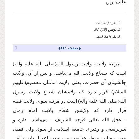
عالى ترین
1. بقره (2)، 257.
2. یونس (10)، 62.
3. بقره(2)، 253.
﴿ صفحه 315﴾
مرتبه ولایت، ولایت رسول الله
(صلى الله علیه وآله)
است كه شعاع ولایت الله مى‌باشد، و پس از آن، ولایت
جانشینان آن حضرت، یعنى ولایت امامان معصوم
(علیهم
السلام)
قرار دارد كه ولایتشان شعاع ولایت رسول
الله
(صلى الله علیه وآله)
است در مرتبه سوم، ولایت فقیه
قرار دارد كه ولایتش شعاع ولایت امام زمان
ـ
عجل الله تعالى فرجه الشریف
ـ مى‌باشد. اداره و
سرپرستى و رهبرى جامعه اسلامى از سوى ولى فقیه،
مورد رضایت و نظر خداست و در جهت اِعمال ولایت الهى