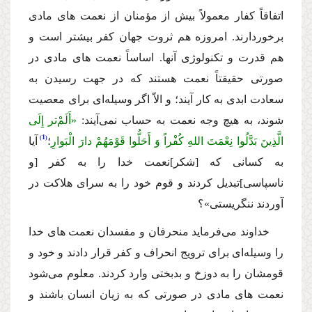
اتفاقاً كفار معمولاً بیش از مؤمنان از نعمت هاى مادى
برخوردارند. امروزه هم ثروت جهان كفر بیشتر است و
هم قدرت و تكنولوژى آنها. اساساً نعمت هاى مادى در
صورتى حقیقتاً نعمت هستند كه در جهت رسیدن به
سعادت ابدى به كار آیند؛ و الاّ اگر وسیله‌اى براى معصیت
شوند، به هیچ وجه نعمت به حساب نمى‌آیند:
«أَلَمْ‌تر إِلَى
1
الَّذِینَ بَدَّلُوا نِعْمَتَ اللهِ كُفْراً وَ أَحَلُّوا قَوْمَهُمْ دارَ الْبَوارِ
؛
آیا
به كسانى كه [شكر]نعمت خدا را به كفر [و
ناسپاسى]تبدیل كردند و قوم خود را به سراى هلاكت در
آوردند ننگریستى»؟
خداوند مى‌فرماید منحرفان و مفسدان نعمت هاى خدا
را وسیله‌اى براى ترویج انحراف و كفر قرار دادند و خود و
قومشان را به دوزخ و بدبختى وارد كردند. معلوم مى‌شود
نعمت هاى مادى در صورتى كه به زیان انسان باشند و