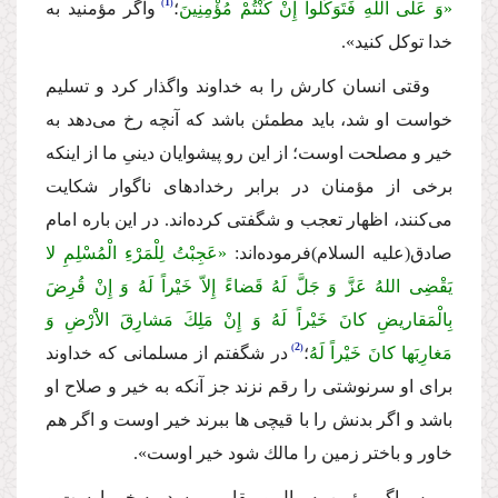
1
«وَ عَلَى اللهِ فَتَوَكَّلُوا إِنْ كُنْتُمْ مُؤْمِنِینَ
؛
واگر مؤمنید به
خدا توكل كنید».
وقتى انسان كارش را به خداوند واگذار كرد و تسلیم
خواست او شد، باید مطمئن باشد كه آنچه رخ مى‌دهد به
خیر و مصلحت اوست؛ از این رو پیشوایان دینىِ ما از اینكه
برخى از مؤمنان در برابر رخدادهاى ناگوار شكایت
مى‌كنند، اظهار تعجب و شگفتى كرده‌اند. در این باره امام
صادق
(علیه السلام)
فرموده‌اند:
«عَجِبْتُ لِلْمَرْءِ الْمُسْلِمِ لا
یَقْضِى اللهُ عَزَّ وَ جَلَّ لَهُ قَضاءً إِلاّ خَیْراً لَهُ وَ إِنْ قُرِضَ
بِالْمَقاریضِ كانَ خَیْراً لَهُ وَ إِنْ مَلِكَ مَشارِقَ الاَْرْضِ وَ
2
مَغارِبَها كانَ خَیْراً لَهُ
؛
در شگفتم از مسلمانى كه خداوند
براى او سرنوشتى را رقم نزند جز آنكه به خیر و صلاح او
باشد و اگر بدنش را با قیچى ها ببرند خیر اوست و اگر هم
خاور و باختر زمین را مالك شود خیر اوست».
پس اگر مؤمن به مال و مقامى برسد، به خیر اوست و