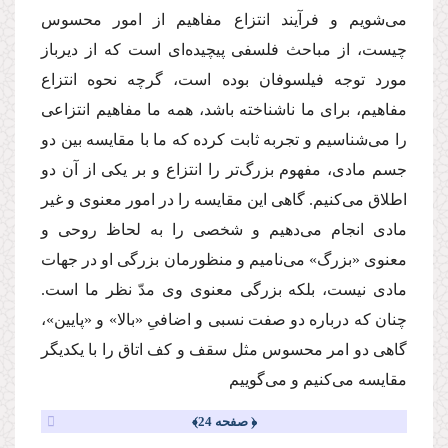
مى‌شویم و فرآیند انتزاع مفاهیم از امور محسوس
چیست، از مباحث فلسفى پیچیده‌اى است كه از دیرباز
مورد توجه فیلسوفان بوده است، گرچه نحوه انتزاع
مفاهیم، براى ما ناشناخته باشد، همه ما مفاهیم انتزاعى
را مى‌شناسیم و تجربه ثابت كرده كه ما با مقایسه بین دو
جسم مادى، مفهوم بزرگ‌تر را انتزاع و بر یكى از آن دو
اطلاق مى‌كنیم. گاهى این مقایسه را در امور معنوى و غیر
مادى انجام مى‌دهیم و شخصى را به لحاظ روحى و
معنوى «بزرگ» مى‌نامیم و منظورمان بزرگى او در جهات
مادى نیست، بلكه بزرگى معنوى وى مدّ نظر ما است.
چنان كه درباره دو صفت نسبى و اضافىِ «بالا» و «پایین»،
گاهى دو امر محسوس مثل سقف و كف اتاق را با یكدیگر
مقایسه مى‌كنیم و مى‌گوییم
﴿ صفحه 24﴾