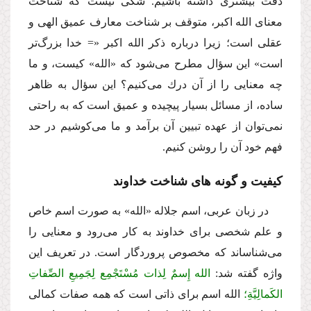
دقّت بیشترى داشته باشیم. شكى نیست كه شناخت
معناى الله اكبر، متوقف بر شناخت معارف عمیق الهى و
عقلى است؛ زیرا درباره ذكر الله اكبر «= خدا بزرگ‌تر
است» این سؤال مطرح مى‌شود كه «الله» كیست، و ما
چه معنایى را از آن درك مى‌كنیم؟ این سؤال به ظاهر
ساده، از مسائل بسیار پیچیده و عمیق است كه به راحتى
نمى‌توان از عهده تبیین آن برآمد و ما مى‌كوشیم در حد
فهم خود آن را روشن كنیم.
كیفیت و گونه هاى شناخت خداوند
در زبان عربى، اسم جلاله «الله» به صورت اسم خاص
و علم شخصى براى خداوند به كار مى‌رود و معنایى را
مى‌شناساند كه مخصوص پروردگار است. در تعریف این
واژه گفته شد:
الله إِسمٌ لِذات مُسْتَجْمِع لِجَمِیعِ الصِّفاتِ
الكَمالِیَّةِ؛
الله اسم براى ذاتى است كه همه صفات كمالى