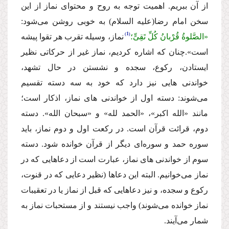
از آن ببریم. اهمیت توجه به روح و محتواى نماز از این
سخن امام رضا
(علیه السلام)
به خوبى روشن مى‌شود:
1
«الصَّلوةُ قُرْبانُ كُلِّ تَقِىٍّ؛
نماز، وسیله تقرب هر تقوا پیشه
است».
چنان كه اشاره كردیم، نماز غیر از حركاتى نظیر
ایستادن، ركوع، سجده و نشستن در حال تشهد،
خواندنى هایى نیز دارد كه خود به سه دسته تقسیم
مى‌شوند: دسته اول از خواندنى هاى نماز، اذكار است؛
مانند «الله اكبر»، «الحمد لله» و «سبحان الله». دسته
دوم، قرائت قرآن است. در ركعت اول و دوم نماز، باید
سوره حمد و سوره‌اى دیگر از قرآن خوانده شود. دسته
سوم از خواندنى هاى نماز، عبارت است از دعاهایى كه در
نماز مى‌خوانیم. البته این دعاها (نظیر دعایى كه در قنوت،
ركوع و سجده، و نیز دعاهایى كه قبل از نماز یا در تعقیبات
نماز خوانده مى‌شوند) واجب نیستند و از مستحبات نماز به
شمار مى‌آیند.