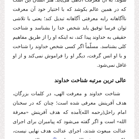
كه در همین عالم بكوشد كه با اختیار خود آن معرفت
ناآگاهانه رابه معرفتى آگاهانه تبدیل كند؛ یعنى با تلاشى
توان فرسا توفیق یابد شخص خدا را بشناسد و شناخت
حقیقى به خداوند پیدا كند، نه اینكه او را از طریق مفاهیم
كلى بشناسد. مسلّماً اگر كسى شخص خداوند را شناخت
و با او انس گرفت، دیگر او را فراموش نمى‌كند و از او
غافل نمى‌شود.
عالى ترین مرتبه شناخت خداوند
شناخت خداوند و معرفت الهى، در كلمات بزرگان،
هدف آفرینش معرفى شده است؛ چنان كه در سخنان
امام راحل
(رحمه الله)
آمده كه هدف آفرینش «معرفة
الله» است و اگر گفته مى‌شود كه پیامبران براى اجراى
عدالت مبعوث شدند، اجراى عدالت هدف نهایى نیست،
1