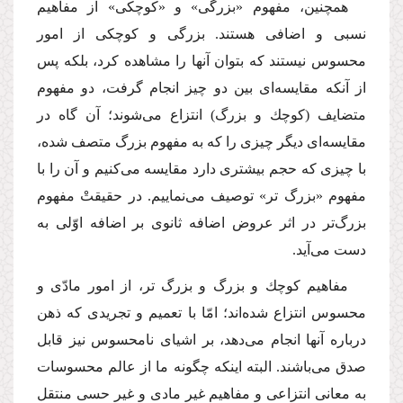
همچنین، مفهوم «بزرگى» و «كوچكى» از مفاهیم
نسبى و اضافى هستند. بزرگى و كوچكى از امور
محسوس نیستند كه بتوان آنها را مشاهده كرد، بلكه پس
از آنكه مقایسه‌اى بین دو چیز انجام گرفت، دو مفهوم
متضایف (كوچك و بزرگ) انتزاع مى‌شوند؛ آن گاه در
مقایسه‌اى دیگر چیزى را كه به مفهوم بزرگ متصف شده،
با چیزى كه حجم بیشترى دارد مقایسه مى‌كنیم و آن را با
مفهوم «بزرگ تر» توصیف مى‌نماییم. در حقیقتْ مفهوم
بزرگ‌تر در اثر عروض اضافه ثانوى بر اضافه اوّلى به
دست مى‌آید.
مفاهیم كوچك و بزرگ و بزرگ تر، از امور مادّى و
محسوس انتزاع شده‌اند؛ امّا با تعمیم و تجریدى كه ذهن
درباره آنها انجام مى‌دهد، بر اشیاى نامحسوس نیز قابل
صدق مى‌باشند. البته اینكه چگونه ما از عالم محسوسات
به معانى انتزاعى و مفاهیم غیر مادى و غیر حسى منتقل