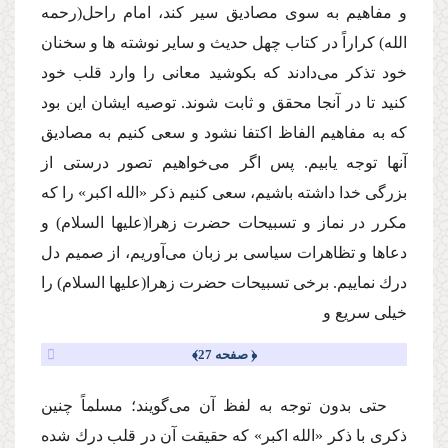
و مفاهیم به سوى مصادیق سیر كند، امام راحل
(رحمه
الله)
كراراً در كتاب
چهل حدیث
و سایر نوشته ها و سخنان
خود تذكر مى‌دادند كه بكوشید معانى را وارد قلب خود
كنید تا در آنجا محقق و ثابت شوند. توصیه ایشان این بود
كه به مفاهیم الفاظ اكتفا نشود و سعى كنیم به مصادیق
آنها توجه یابیم. پس اگر مى‌خواهیم تصور درستى از
بزرگى خدا داشته باشیم، سعى كنیم ذكر «الله اكبر» را كه
مكرر در نماز و تسبیحات حضرت زهرا
(علیها السلام)
و
دعاها و تظاهرات سیاسى بر زبان مى‌آوریم، از صمیم دل
درك نماییم. برخى تسبیحات حضرت زهرا
(علیها السلام)
را
خیلى سریع و
﴿ صفحه 27﴾
حتى بدون توجه به لفظ آن مى‌گویند؛ مسلماً چنین
ذكرى با ذكر «الله اكبر» كه حقیقت آن در قلب درك شده