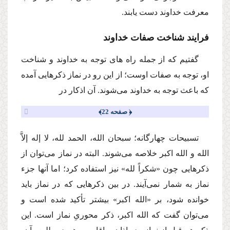
معرفت خداوند دست یابند.
فرایند شناخت صفات خداوند
گفتیم كه از جمله راه هاى توجه به خداوند و شناخت
او، توجه به صفات اوست؛ از این رو در نماز ذكرهایى آمده
كه باعث توجه به خداوند مى‌شوند. آن اذكار در
﴿ صفحه 22﴾
تسبیحات چهارگانه؛ سبحان الله، الحمد لله، لا إله إلاَّ
الله و الله اكبر خلاصه مى‌شوند. البته در نماز مى‌توان از
ذكرهایى چون «شكراً لله» نیز استفاده كرد؛ اما آنها جزء
نماز به شمار نمى‌آیند. در بین ذكرهایى كه در نماز باید
خوانده شود، بر «الله اكبر» بیشتر تأكید شده است و
مى‌توان گفت كه الله اكبر، ذكر محورىِ نماز است. این