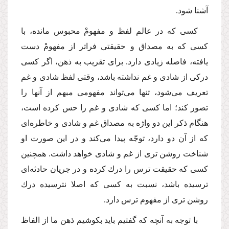
آشنا شود.
كسى كه در عالم لفظ و مفهومْ محبوس مانده، با
كسى كه به مصداق و حقیقتى فراتر از مفهومْ دست
یافته، فاصله زیادى دارد. براى تقریب به ذهن، اگر كسى
دركى از شادى و غم نداشته باشد، وقتى لفظ شادى و غم
تعریف مى‌شود، تنها مى‌تواند مفهومى مبهم از آنها را
تصور كند؛ اما كسى كه شادى و غم را حس كرده است،
هنگام ذكر این دو واژه به مصداق غم و شادى و خاطره‌اى
كه از آن دو دارد، توجّه پیدا مى‌كند و در این صورت او
شناخت روشن ترى از غم و شادى خواهد داشت. همچنین
كسى كه حقیقت ترس را درك كرده و در جریان حادثه‌اى
ترسیده باشد، نسبت به كسى كه اصلا نترسیده درك
روشن ترى از مفهوم ترس دارد.
با توجه به آنچه كه گفتیم باید بكوشیم ذهن ما از الفاظ