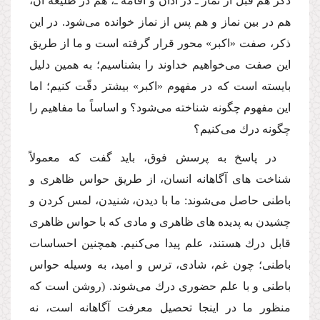
ذكر هم قبل از نماز ـ در اذان و اقامه ـ، هم در طلیعه آن،
هم در بین نماز و هم پس از نماز خوانده مى‌شود. در این
ذكر، صفت «اكبر» محور قرار گرفته است و ما از طریق
این صفت مى‌خواهیم خداوند را بشناسیم؛ به همین دلیل
بایسته است كه در مفهوم «اكبر» بیشتر دقّت كنیم؛ اما
این مفهوم چگونه شناخته مى‌شود؟ و اساساً ما مفاهیم را
چگونه درك مى‌كنیم؟
در پاسخ به پرسش فوق، باید گفت كه معمولاً
شناخت هاى آگاهانه انسان، از طریق حواس ظاهرى و
باطنى حاصل مى‌شوند: ما با دیدن، شنیدن، لمس كردن و
چشیدن به پدیده هاى ظاهرى و مادى كه با حواس ظاهرى
قابل درك هستند، علم پیدا مى‌كنیم. همچنین احساسات
باطنى؛ چون غم، شادى، ترس و امید، به وسیله حواس
باطنى و با علم حضورى درك مى‌شوند. (روشن است كه
منظور ما در اینجا تحصیل معرفت آگاهانه است، نه