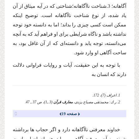
آگاهانه؛ 3.شناخت ناآگاهانه؛‌شناختى كه در آیه میثاق از آن
یاد شده، از نوع شناخت ناآگاهانه است. توضیح اینكه
ممكن است كسى چیزى را بداند؛ اما به دانسته خود توجه
نداشته باشد و ناگاه شرایطى براى او فراهم آید كه به آنچه
مى‌دانسته، توجه یابد و دانسته‌اى كه از آن غافل بود، به
ساحت آگاهى او وارد شود.
با توجه به این حقیقت، آیات و روایات فراوانى دلالت
دارند كه انسان به
1. اعراف (7)، 172.
2. ر.ك: محمدتقى مصباح یزدى،
معارف قرآن
(3 ـ1)، ص 37 ـ 47.
﴿ صفحه 19﴾
خداوند معرفتى ناآگاهانه دارد و اگر حجاب ها برداشته
شوند، به آن معرفت آگاهى مى‌یابد. هنر انسان این است