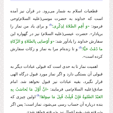
قطعیات اسلام به شمار مى‌رود. در قرآن نیز آمده
است كه خداوند به حضرت موسى
(علیه السلام)
وحى
1
فرمود:
«وَ أَقِمِ الصَّلاةَ لِذِكْرِی؛
و براى یاد من نماز را
برپادار».
حضرت عیسى
(علیه السلام)
نیز در گهواره این
سفارش خداوند را یادآور شد:
«وَ أَوْصانِی بِالصَّلاةِ وَ الزَّكاةِ
2
ما دُمْتُ حَیًّا؛
و تا زنده‌ام مرا به نماز و زكات سفارش
كرده است».
اهمیت نماز تا به حدى است كه قبولى عبادات دیگر به
قبولى آن بستگى دارد و اگر نماز مورد قبول درگاه الهى
قرار نگیرد، بقیه عبادات نیز قبول نخواهد شد. امام
صادق
(علیه السلام)
مى فرمایند:
«انَّ أَوَّلَ مَا یُحاسَبُ بِهِ
3
العَبْدُ الصَّلوةُ فَإِنْ قُبِلَتْ قُبِلَ مَا سِوَاهَا؛
اولین چیزى كه
بنده درباره آن حساب رسى مى‌شود، نماز است؛ پس اگر
پذیرفته شد، بقیه اعمال نیز پذیرفته خواهد شد».