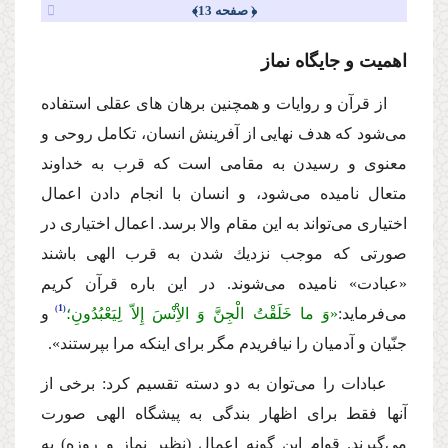
﴿ صفحه 13﴾
اهمیت و جایگاه نماز
از قرآن و روایات و همچنین برهان هاى عقلى استفاده
مى‌شود كه هدف نهایى از آفرینش انسان، تكامل روحى و
معنوى و رسیدن به مقامى است كه قرب به خداوند
متعال نامیده مى‌شود، و انسان با انجام دادن اعمال
اختیارى مى‌تواند به این مقام والا برسد. اعمال اختیارى در
صورتى كه موجب نزدیك شدن به قرب الهى باشند
«عبادت» نامیده مى‌شوند. در این باره قرآن كریم
1
مى‌فرماید:
«وَ ما خَلَقْتُ الْجِنَّ وَ الاِْنْسَ إِلاّ لِیَعْبُدُونِ؛
و
جنّیان و آدمیان را نیافریدم مگر براى اینكه مرا بپرستند».
عبادات را مى‌توان به دو دسته تقسیم كرد: برخى از
آنها فقط براى اظهار بندگى به پیشگاه الهى صورت
مى‌گیرند. قوام این گونه اعمال (نظیر نماز و روزه) به