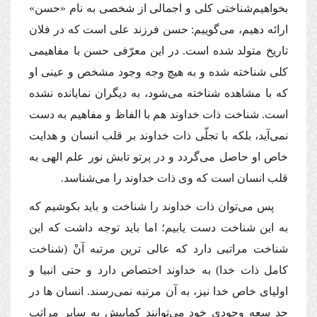
بخواهیم‌شناختى كلى و اجمالى از شخصى به نام «حسن»
ارائه دهیم، مى‌گوییم: حسن فرزند على است كه در فلان
تاریخ متولد شده است. در این معرّفى حسن با مفاهیمى
كلى شناخته شده و به هیچ وجه وجود مشخص و عینى او
كه با مشاهده شناخته مى‌شود، به دیگران نمایانده نشده
است. شناخت ذات خداوند هم با الفاظ و مفاهیم به دست
نمى‌آید، بلكه با تجلّى ذات خداوند بر قلب انسان و هدایت
خاص او حاصل مى‌گردد و در پرتو تابش نور علم الهى به
قلب انسان است كه وى ذات خداوند را مى‌شناسد.
پس مى‌توان ذات خداوند را شناخت و باید بكوشیم كه
به این شناخت دست یابیم؛ اما باید توجه داشت كه این
شناخت مراتبى دارد كه عالى ترین مرتبه آنْ (شناخت
كامل ذات خدا) به خداوند اختصاص دارد و حتى انبیا و
اولیاى خاص خدا نیز، به آن مرتبه نمى‌رسند. انسان ها در
حد سعه وجودى خود مى‌توانند كمابیش به سایر مراتب