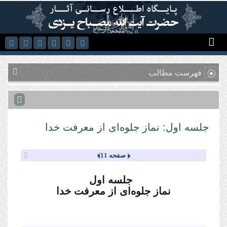
رفتن به محتوای اصلی
فهرست مطالب
جلسه اول: نماز جلوه‌اى از معرفت خدا
﴿ صفحه 11﴾
جلسه اول
نماز جلوه‌اى از معرفت خدا