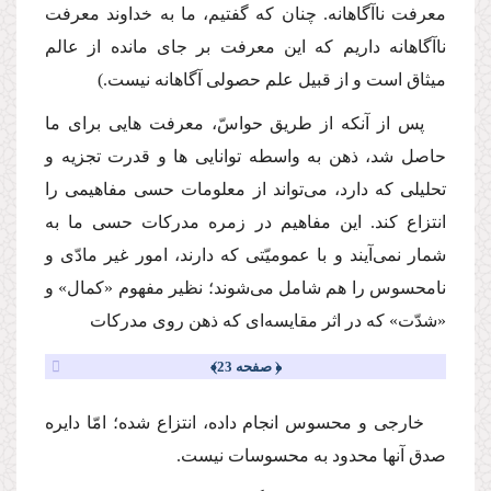
معرفت ناآگاهانه. چنان كه گفتیم، ما به خداوند معرفت
ناآگاهانه داریم كه این معرفت بر جاى مانده از عالم
میثاق است و از قبیل علم حصولى آگاهانه نیست.)
پس از آنكه از طریق حواسّ، معرفت هایى براى ما
حاصل شد، ذهن به واسطه توانایى ها و قدرت تجزیه و
تحلیلى كه دارد، مى‌تواند از معلومات حسى مفاهیمى را
انتزاع كند. این مفاهیم در زمره مدركات حسى ما به
شمار نمى‌آیند و با عمومیّتى كه دارند، امور غیر مادّى و
نامحسوس را هم شامل مى‌شوند؛ نظیر مفهوم «كمال» و
«شدّت» كه در اثر مقایسه‌اى كه ذهن روى مدركات
﴿ صفحه 23﴾
خارجى و محسوس انجام داده، انتزاع شده؛ امّا دایره
صدق آنها محدود به محسوسات نیست.