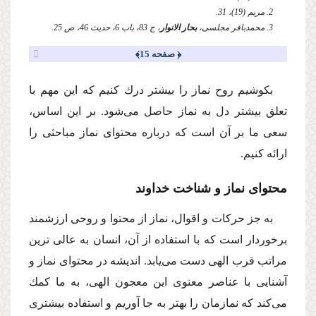
2. مریم (19)، 31.
3. محمدباقر مجلسى،
بحار الانوار
، ج 83، باب 6، حدیث 46، ص 25.
﴿ صفحه 15﴾
بكوشیم روح نماز را بیشتر درك كنیم كه این مهم با
تعلق بیشتر دل به نماز حاصل مى‌شود. بر این اساس،
سعى ما بر آن است كه درباره محتواى نماز مباحثى را
ارائه كنیم.
محتواى نماز و شناخت خداوند
به جز حركات و اقوال، نماز از محتوا و روحى ارزشمند
برخوردار است كه با استفاده از آن، انسان به عالى ترین
مراتب قرب الهى دست مى‌یابد. اندیشه در محتواى نماز و
آشنایى با عناصر معنوى این معجون الهى، به ما كمك
مى‌كند كه نمازمان را بهتر به جا آوریم و استفاده بیشترى