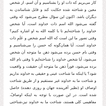
كار مى‌بریم كه ذات او را بشناسیم و آن اسم، از شخص
معین و شناخته شده حكایت كند و قابل شناساندن به
دیگران باشد. اكنون این سؤال مطرح مى‌شود كه وقتى
گفته مى‌شود الله اسم ذات خداوند است، آیا شخص
خداوند را شناخته‌ایم تا با كلمه الله به او اشاره كنیم؟
وقتى تصور ما این است كه الله اسم شخص و عَلَمِ ذات
خداوند است، آیا همان‌گونه كه حسن را مى‌شناسیم و
وقتى نام حسن برده مى‌شود ذهن ما متوجه آن شخص
مى‌شود، آیا شخص خداوند را شناخته‌ایم تا وقتى نام الله
برده مى‌شود، فوراً ذهن ما متوجه آن حقیقت و واقعیت
شود؟ یا اینكه ما شناخت عینى و حقیقى به خداوند نداریم
و شناخت ما به خداوند غیر مستقیم و از طریق شناخت
اوصاف او (نظیر آفریننده جهان و روزى دهنده) حاصل
شده است. در این صورت با توجه به اینكه اوصافْ،
مفاهیمى كلى هستند، شناخت ما به خداوند نیز،‌شناختى