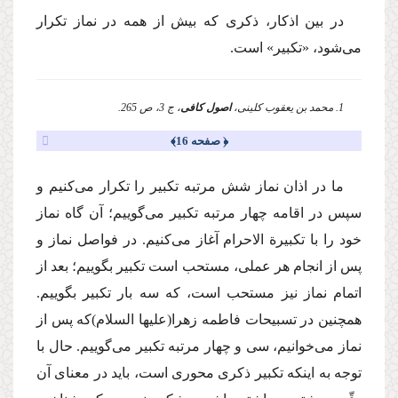
در بین اذكار، ذكرى كه بیش از همه در نماز تكرار
مى‌شود، «تكبیر» است.
1. محمد بن یعقوب كلینى،
اصول كافى
، ج 3، ص 265.
﴿ صفحه 16﴾
ما در اذان نماز شش مرتبه تكبیر را تكرار مى‌كنیم و
سپس در اقامه چهار مرتبه تكبیر مى‌گوییم؛ آن گاه نماز
خود را با تكبیرة الاحرام آغاز مى‌كنیم. در فواصل نماز و
پس از انجام هر عملى، مستحب است تكبیر بگوییم؛ بعد از
اتمام نماز نیز مستحب است، كه سه بار تكبیر بگوییم.
همچنین در تسبیحات فاطمه زهرا
(علیها السلام)
كه پس از
نماز مى‌خوانیم، سى و چهار مرتبه تكبیر مى‌گوییم. حال با
توجه به اینكه تكبیر ذكرى محورى است، باید در معناى آن