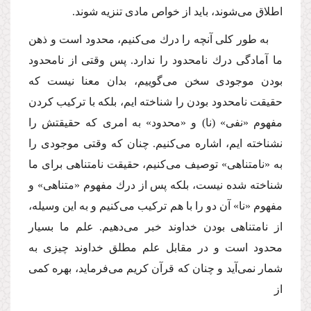
اطلاق مى‌شوند، باید از خواص مادى تنزیه شوند.
به طور كلى آنچه را درك مى‌كنیم، محدود است و ذهن
ما آمادگى درك نامحدود را ندارد. پس وقتى از نامحدود
بودن موجودى سخن مى‌گوییم، بدان معنا نیست كه
حقیقت نامحدود بودن را شناخته ایم، بلكه با تركیب كردن
مفهوم «نفى» (نا) و «محدود» به امرى كه حقیقتش را
نشناخته ایم، اشاره مى‌كنیم. چنان كه وقتى موجودى را
به «نامتناهى» توصیف مى‌كنیم، حقیقت نامتناهى براى ما
شناخته شده نیست، بلكه پس از درك مفهوم «متناهى» و
مفهوم «نا» آن دو را با هم تركیب مى‌كنیم و به این وسیله،
از نامتناهى بودن خداوند خبر مى‌دهیم. علم ما بسیار
محدود است و در مقابل علم مطلق خداوند چیزى به
شمار نمى‌آید و چنان كه قرآن كریم مى‌فرماید، بهره كمى
از