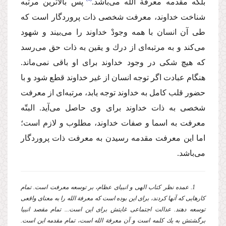
بلكه مقدمه معرفة الله مى‌باشد.
پس بالاترین مرتبه
شناخت خداوند، معرفت شخصى ذات پروردگار است كه
طى آن انسان با همه وجودْ خداوند را مى‌بیند و شهود
مى‌كند و به مرتبه‌اى از درك و یقین به ذات حق مى‌رسد
كه هیچ شكى در وجود خداوند براى او باقى نمى‌ماند.
هنگام عبادت اگر توجه انسان از غیر خداوند قطع شود و با
حضور قلب كامل به خداوند توجه یابد، مرتبه‌اى از معرفت
شخصى به ذات خداوند براى وى حاصل مى‌آید. البتّه
معرفت به اسما و صفات خداوند، مطلوب و لازم است؛
اما این معرفت مقدمه رسیدن به معرفت ذات پروردگار
مى‌باشد.
1. عمده نظر كتاب الهى و انبیاى عظام، بر توسعه معرفت است. تمام
كارهایى كه آنها كردند، براى این بوده است كه معرفة الله را به معناى واقعى
توسعه دهند. عدالت اجتماعى غایتش براى این است... تمام مقصد انبیا
برگشتش به یك كلمه است و آن معرفة الله است، تمام مقدمه این است.