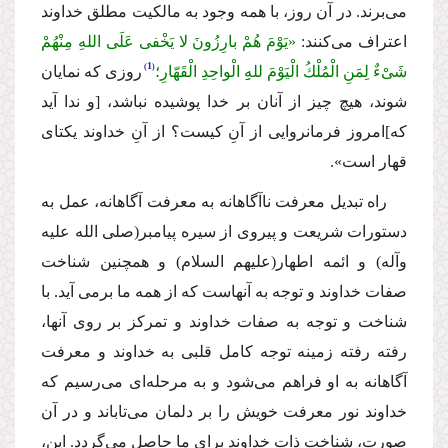
مى‌برند. در آن روز، با همه وجود به مالكیت مطلق خداوند
اعتراف مى‌كنند:
«یَوْمَ هُمْ بارِزُونَ لا یَخْفى عَلَى اللهِ مِنْهُمْ
1
شَیْءٌ لِمَنِ الْمُلْكُ الْیَوْمَ للهِِ الْواحِدِ الْقَهّارِ؛
روزى كه نمایان
شوند، هیچ چیز از آنان بر خدا پوشیده نباشد، [و ندا آید
كه]امروز فرمانروایى از آنِ كیست؟ از آنِ خداوند یكتاى
قهار است».
راه تبدیل معرفت ناآگاهانه به معرفت آگاهانه، عمل به
دستورات شریعت و پیروى از سیره پیامبر
(صلى الله علیه
وآله)
و ائمه اطهار
(علیهم السلام)
و همچنین شناخت
صفات خداوند و توجه به آنهاست كه از همه ما برمى آید. با
شناخت و توجه به صفات خداوند و تمركز بر روى آنها،
رفته رفته زمینه توجه كامل قلبى به خداوند و معرفت
آگاهانه به او فراهم مى‌شود و به مرحله‌اى مى‌رسیم كه
خداوند نور معرفت خویش را بر دلمان مى‌تاباند و در آن
صورت، شناخت ذات خداوند براى ما حاصل مى‌گردد. این،