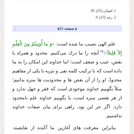
1. لقمان (31)، 30.
2. رعد (13)، 9.
﴿ صفحه 25﴾
علم الهى نصیب ما شده است:
«وَ ما أُوتِیتُمْ مِنَ الْعِلْمِ
1
إِلاّ قَلِیلاً»؛
آنچه را ما درك مى‌كنیم، محدود و همراه با
نقص، عیب و ضعف است؛ اما خداوند این امكان را به ما
داده است كه با تركیب كلمه نفى و تنزیه با یكى از مفاهیم
محدودْ، او را از آن نقص ها و محدودیت ها منزه بدانیم؛
مثلاً بگوییم خداوند موجودى است كه فقر و جهل ندارد و
از هر نقصى منزه است، یا بگوییم خداوند علم نامحدود
دارد. اگر جز این بود، راهى براى بیان صفات خداوند
نداشتیم.
بنابراین معرفت هاى آغازین ما آكنده از نقایصند.