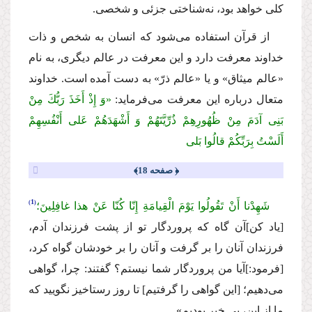
كلى خواهد بود، نه‌شناختى جزئى و شخصى.
از قرآن استفاده مى‌شود كه انسان به شخص و ذات
خداوند معرفت دارد و این معرفت در عالم دیگرى، به نام
«عالم میثاق» و یا «عالم ذرّ» به دست آمده است. خداوند
متعال درباره این معرفت مى‌فرماید:
«وَ إِذْ أَخَذَ رَبُّكَ مِنْ
بَنِی آدَمَ مِنْ ظُهُورِهِمْ ذُرِّیَّتَهُمْ وَ أَشْهَدَهُمْ عَلى أَنْفُسِهِمْ
أَلَسْتُ بِرَبِّكُمْ قالُوا بَلى
﴿ صفحه 18﴾
1
شَهِدْنا أَنْ تَقُولُوا یَوْمَ الْقِیامَةِ إِنّا كُنّا عَنْ هذا غافِلِینَ؛
[یاد كن]آن گاه كه پروردگار تو از پشت فرزندان آدم،
فرزندان آنان را بر گرفت و آنان را بر خودشان گواه كرد،
[فرمود:]آیا من پروردگار شما نیستم؟ گفتند: چرا، گواهى
مى‌دهیم؛ [این گواهى را گرفتیم] تا روز رستاخیز نگویید كه
ما از این، بى خبر بودیم».