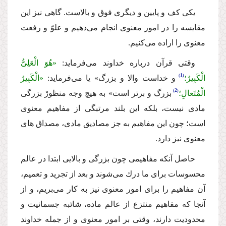
یكى كف و پایین و دیگرى فوق و بالاست. گاهى نیز این
مقایسه را در امور معنوى انجام مى‌دهیم و علوّ و رفعت
معنوى را اراده مى‌كنیم.
وقتى قرآن درباره خداوند مى‌فرماید:
«هُوَ الْعَلِیُّ
1
الْكَبِیرُ؛
و خداست والا و بزرگ»
یا مى‌فرماید:
«الْكَبِیرُ
2
الْمُتَعالِ؛
بزرگ و برتر است»
به هیچ وجه منظورْ بزرگى
مادى نیست، بلكه این بلند مرتبگى از مفاهیم معنوى
است؛ چون این مفاهیم به جز مصادیق مادى، مصداق هاى
معنوى نیز دارد.
حاصل آنكه مفاهیمى چون بزرگى و بالایى ابتدا در عالم
محسوسات براى ما درك مى‌شوند و بعد از تجرید و تعمیم،
آن مفاهیم را براى امور معنوى نیز به كار مى‌بریم، و از
آنجا كه مفاهیم منتزع از عالم ماده، شائبه جسمانیت و
محدودیت دارند، وقتى بر امور معنوى و از جمله خداوند