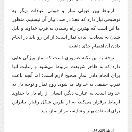
ارتباط بین قبولى نماز و قبولى عبادات دیگر به
توضیحى نیاز دارد كه فعلا در صدد بیان آن نیستیم. منظور
ما این است كه بهترین راه رسیدن به قرب خداوند و نایل
شدن به سعادت ابدى، نماز است؛ از این رو باید در انجام
دادن آن اهتمام جدّى داشت.
توجه به این نكته ضرورى است كه نماز ویژگى هایى
دارد كه به ظاهر شریعت مربوط مى‌شود و رعایت آنها
براى انجام دادن نمازِ صحیح لازم است؛ اما آنچه باعث
تقرب حقیقى به خداوند مى‌شود، روح نماز و توجه دل به
خداوند است. به عبارت دیگر، انسان از راه دل با خداوند
ارتباط برقرار مى‌كند، نه از طریق شكل رفتار. بنابراین
براى استفاده بهتر و شایسته‌تر از نماز، باید
1. طه (20)، 14.