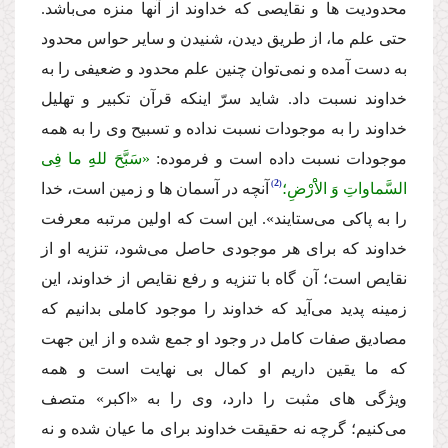
محدودیت ها و نقایصى كه خداوند از آنها منزه مى‌باشد.
حتى علم ما، از طریق دیدن، شنیدن و سایر حواس محدود
به دست آمده و نمى‌توان چنین علم محدود و ضعیفى را به
خداوند نسبت داد. شاید سرّ اینكه قرآن تكبیر و تهلیل
خداوند را به موجودات نسبت نداده و تسبیح وى را به همه
موجودات نسبت داده است و فرموده:
«سَبَّحَ للهِِ ما فِی
2
السَّماواتِ وَ الاَْرْضِ؛
آنچه در آسمان ها و زمین است، خدا
را به پاكى مى‌ستایند».
این است كه اولین مرتبه معرفت
خداوند كه براى هر موجودى حاصل مى‌شود، تنزیه او از
نقایص است؛ آن گاه با تنزیه و رفع نقایص از خداوند، این
زمینه پدید مى‌آید كه خداوند را موجود كاملى بدانیم كه
مصادیق صفات كامل در وجود او جمع شده و از این جهت
كه ما یقین داریم او كمال بى نهایت است و همه
ویژگى هاى مثبت را دارد، وى را به «اكبر» متصف
مى‌كنیم؛ گرچه نه حقیقت خداوند براى ما عیان شده و نه