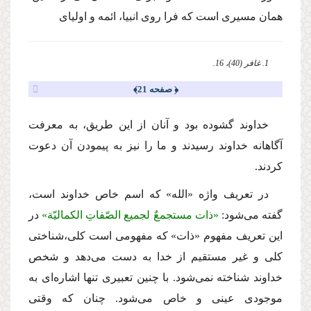
همان مسیرى است كه فرا روى انبیا، ائمه و اولیاى
1. غافر (40)، 16.
﴿ صفحه 21﴾
خداوند گشوده بود و آنان از این طریق، به معرفت
آگاهانه خداوند رسیدند و ما را نیز به پیمودن آن دعوت
كردند.
در تعریف واژه «الله» كه اسم خاص خداوند است،
گفته مى‌شود:
«ذات مستجمعٌ لجمیع الصّفاتِ الكمالیّة»
در
این تعریف مفهوم «ذات» كه مفهومى است كلى،‌شناختى
كلى و غیر مستقیم از خدا به دست مى‌دهد و شخص
خداوند شناخته نمى‌شود. با چنین تعبیرى تنها اشاره‌اى به
موجودى عینى و خاص مى‌شود. چنان كه وقتى