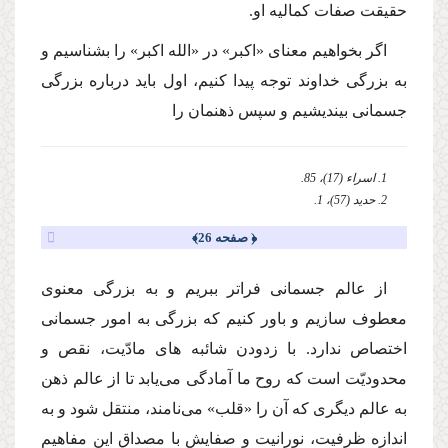
حقیقت صفات كمالیه او.
اگر بخواهیم معناى «اكبر» در «الله اكبر» را بشناسیم و
به بزرگى خداوند توجه پیدا كنیم، اول باید درباره بزرگى
جسمانى بیندیشیم و سپس ذهنمان را
1. اسراء (17)، 85.
2. حدید (57)، 1.
﴿ صفحه 26﴾
از عالم جسمانى فراتر ببریم و به بزرگى معنوى
معطوف سازیم و باور كنیم كه بزرگى به امور جسمانى
اختصاص ندارد. با زدودن شائبه هاى مادّیت، نقص و
محدودیّت است كه روح ما آمادگى مى‌یابد تا از عالم ذهن
به عالم دیگرى كه آن را «قلب» مى‌نامند، منتقل شود و به
اندازه ظرفیت، نورانیت و صفایش با مصداق این مفاهیم