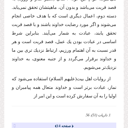
قصد قربت مى‌باشد و بدون آن، ماهیتشان تحقق نمى‌یابد.
دسته دوم، اعمال دیگرى است كه با هدف خاصى انجام
مى‌شوند و اگر مورد رضایت خداوند باشند و با قصد قربت
تحقق یابند، عبادت به شمار مى‌آیند. بنابراین شرط
اساسى در عبادت بودن یك عمل، قصد قربت است و هر
قدر نسبت به آن اهتمام ورزیم، ارتباط نزدیك ترى بین ما
و خداوند برقرار مى‌گردد و از جنبه معنوى، به خداوند
نزدیك‌تر مى‌شویم.
از روایات اهل بیت
(علیهم السلام)
استفاده مى‌شود كه
نماز، عبادت برتر است و خداوند متعال همه پیامبران و
اولیا را به آن سفارش كرده است و این امر از
1. ذاریات (51)، 56.
﴿ صفحه 14﴾