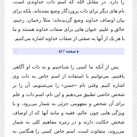
را دارد.
در مقابل الله كه اسم ذات خداوندى است،
نام هاى دیگر براى ذات پروردگار وضع نشده‌اند، بلكه براى
بیان اوصاف خداوند وضع گردیده‌اند؛ مثلاً رحمان، رحیم،
خالق و علیم، عنوان هایى براى صفات خداوند هستند و ما
با هر یك از آنها به صفتى از صفات خداوند اشاره مى‌كنیم.
﴿ صفحه 17﴾
پس از آنكه ما كسى را شناختیم و به ذات او آگاهى
یافتیم، مى‌توانیم با استفاده از اسم خاص به ذات وى
اشاره كنیم. وقتى نام «حسن» را مى‌شنویم، آن را بر
شخص خاصى تطبیق مى‌دهیم و این نام، اسم ذات و علم
براى آن شخص و مفهومى جزئى به شمار مى‌رود، و با
ویژگى هایى چون عالم، فقیه و مانند آنها كه از اوصاف
شخص حكایت دارند و در زمره مفاهیم كلى به شمار
مى‌روند، متفاوت است. اسم خاص كسى را هنگامى به