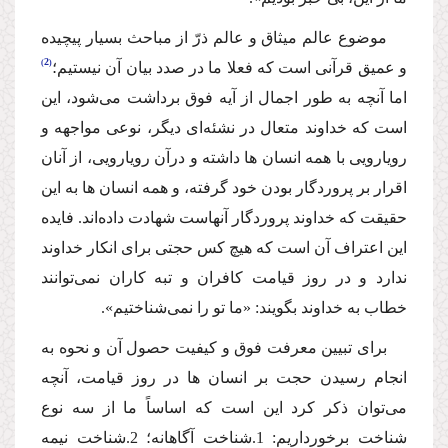
موضوع عالم میثاق و عالم ذرّ از مباحث بسیار پیچیده
2
و عمیق قرآنى است كه فعلا ما در صدد بیان آن نیستیم؛
اما آنچه به طور اجمال از آیه فوق برداشت مى‌شود، این
است كه خداوند متعال در نشئه‌اى دیگر، نوعى مواجهه و
رویارویى با همه انسان ها داشته و درآن رویارویى، از آنان
اقرار بر پروردگار بودن خود گرفته، و همه انسان ها به این
حقیقت كه خداوند پروردگار آنهاست شهادت داده‌اند. فایده
این اعتراف آن است كه هیچ كس حجتى براى انكار خداوند
ندارد و در روز قیامت كافران و تبه كاران نمى‌توانند
خطاب به خداوند بگویند: «ما تو را نمى‌شناختیم».
براى تبیین معرفت فوق و كیفیت حصول آن و نحوه به
انجام رسیدن حجت بر انسان ها در روز قیامت، آنچه
مى‌توان ذكر كرد این است كه اساساً ما از سه نوع
شناخت برخورداریم: 1.شناخت آگاهانه؛ 2.شناخت نیمه