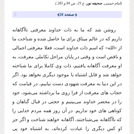
(امام خمینى،
صحیفه نور
، ج 19، ص 84 و 283.)
﴿ صفحه 20﴾
روشن شد كه ما به ذات خداوند معرفتى ناآگاهانه
داریم كه در عالم میثاق براى ما حاصل شده و شناخت ما
از «الله» كه اسم ذات خداوند است، فعلا معرفتى اجمالى
و ناقص است و وقتى در پایان مراحل تكاملى معرفت، به
او معرفت آگاهانه یافتیم، ذات وى كاملا براى ما شناخته
خواهد شد و قابل اشتباه با موجود دیگرى نخواهد بود. اگر
در این دنیا به معرفت شهودى دست نیابیم، در قیامت كه
حجاب هاى معرفت از فرا روى ما برداشته مى‌شود، خود
را در محضر خداوند مى‌بینیم و حجتى در قبال گناهان و
كوتاهى هاى خود نداریم. در آن روز همه مردم خدایى را
كه ناآگاهانه مى‌شناختند، آگاهانه خواهند شناخت و اگر جز
او كس دیگرى را عبادت كرده‌اند، به اشتباه خود پى