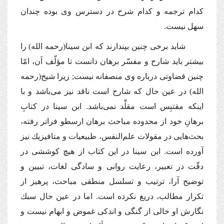
كدام ترجمه و كدام شرح در دسترس وی بوده چندان
سهل نیست.
شاید برخی چنین بپندارند كه ابن سینا
(رحمه الله)
را
بیشتر باید شارح و مفسّر برهان دانست تا مؤلّف آن، امّا
چنین قضاوتی درباره وی منصفانه نیست; زیرا شیخ
(رحمه
الله)
در عین حال كه شارح است ناقد نیز می‌باشد و با
اینكه مقتبِس است مقلِّد نمی‌باشد. ابن سینا در كتابِ
برهانِ خود از محدوده مباحث برهان ارسطو فراتر رفته،
بحث‌هایی در مقولات علم‌النفس، طبیعیات و متافیزیك نیز
آورده است. ابن سینا در این كتاب از هیچ كوششی در
دقّت در تعبیر، رعایت روانی و سادگی لغات، تبیین و
توضیح آرا، ترتیب و تسلسل منطقی مباحث، پرهیز از
تكرار مطالب، دریغ نكرده است. اما در عین حال سبك
نگارش او خالی از گنگی و اندكی غموض و ابهام نیست و