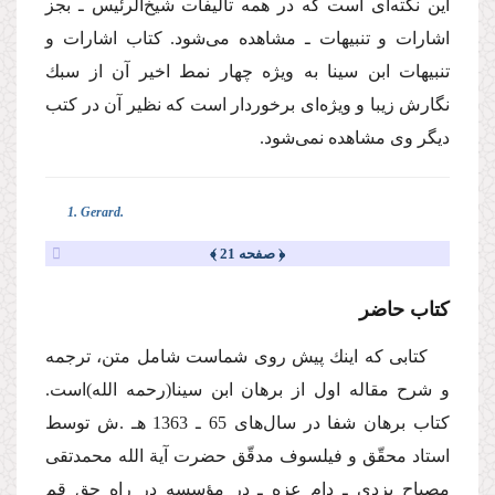
این نكته‌ای است كه در همه تألیفات شیخ‌الرئیس ـ بجز
اشارات و تنبیهات ـ مشاهده می‌شود. كتاب اشارات و
تنبیهات ابن سینا به ویژه چهار نمط اخیر آن از سبك
نگارش زیبا و ویژه‌ای برخوردار است كه نظیر آن در كتب
دیگر وی مشاهده نمی‌شود.
1. Gerard.
﴿ صفحه 21 ﴾
كتاب حاضر
كتابی كه اینك پیش روی شماست شامل متن، ترجمه
و شرح مقاله اول از برهان ابن سینا
(رحمه الله)
است.
كتاب برهان شفا در سال‌های 65 ـ 1363 هـ .ش توسط
استاد محقّق و فیلسوف مدقّق حضرت آیة الله محمدتقی
مصباح یزدی ـ دام عزه ـ در مؤسسه در راه حق قم