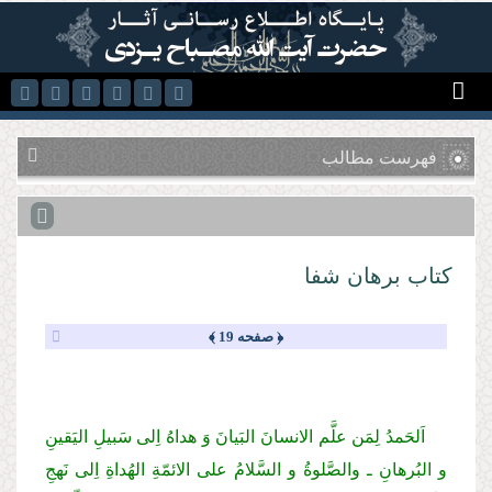
رفتن به محتوای اصلی
فهرست مطالب
كتاب برهان شفا
﴿ صفحه 19 ﴾
اَلحَمدُ لِمَن علَّم الانسانَ البَیانَ وَ هداهُ اِلی سَبیلِ الیَقینِ
و البُرهانِ ـ والصَّلوةُ و السَّلامُ علی الائمّةِ الهُداةِ اِلی نَهجِ