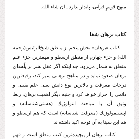
منهج قویمِ قرآنی، پایدار بدارد ـ ان شاء الله.
كتاب برهان شفا
كتاب «برهان» بخش پنجم از منطق شیخ‌الرئیس
(رحمه
الله)
و جزء چهارم از منطق ارسطو و مهمترین جزء علم
منطق به شمار می‌رود، چه اینكه اگر عقل بشر بر پلّه‌های
برهان صعود نماید و در مناهج برهانی سیر كند، رفیعترین
درجات معرفت و بالاترین نوع دانش یعنی علم یقینی و
دائمی را احراز خواهد كرد و جنبه دیگر اهمیت برهان، ربط
وثیق آن با مباحث انتولوژیك (هستی‌شناسانه) و
اپیستمولوژیك (معرفت شناسانه) است كه هم ارسطو و
هم ابن سینا به آن توجه اكید داشته‌اند.
كتاب برهان از پیچیده‌ترین كتب منطق است و فهم