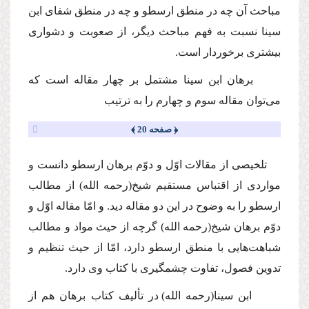
مباحث آن چه در منطق ارسطو و چه در منطق شفای ابن
سینا نسبت به فهم مباحث دیگر، از صعوبت و دشواری
بیشتری برخوردار است.
برهان ابن سینا مشتمل بر چهار مقاله است كه
می‌توان مقاله سوم و چهارم را به ترتیب
﴿ صفحه 20 ﴾
تلخیصی از مقالات اوّل و دوّم برهان ارسطو دانست و
مواردی از اقتباس مستقیم شیخ
(رحمه الله)
از مطالب
ارسطو را به وضوح در این دو مقاله دید. و امّا مقاله اوّل و
دوّم برهان شیخ
(رحمه الله)
گرچه از حیث مواد و مطالب
شباهت‌هایی با منطق ارسطو دارد، امّا از حیث تنظیم و
تدوین فصول، تفاوت چشمگیری با كتاب وی دارد.
ابن سینا
(رحمه الله)
در تألیف كتاب برهان هم از