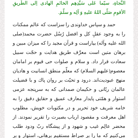
النَّجاةِ، سیّما عَلی سَیِّدِهِم الخاتَمِ الهادی اِلی الطّریقِ
الأقومِ صَلّی اللهُ علیهِ وَ آلِه و سلّمَ.
حمد و سپاس خداوندی را سزاست كه عالم ممكنات
را به وجود عقلِ كل و افضل رُسُل حضرت محمد
(صلی
الله علیه وآله)
بیاراست و قرآن مجید را كه میزان مبین و
برهان متین است معرِّف طریق هدایت و حجّت سبیل
سعادت قرار داد. و سلام و صلوات حی قیوم بر امامان
معصوم
(علیهم السلام)
كه معلّم منطق انسانیت و هادیان
منهج عبودیت‌اند. درود و تحیّت بر روان پاك و با فضیلت
عالمان ربّانی و حكیمان صمدانی كه به سرپنجه عزمی
استوار و همّتی پایدار معارف عمیق و حقایق دقیق را به
خامه شریف خود تحریر و در مكتوبات خویش، مطلوب
اهل معرفت و مقصود ارباب بصیرت را تقریر نمودند. از
محضر عالِم غیب و شهود و از پیشگاه ربّ ودود طلب
می‌كنیم كه ما را بر صراط مستقیمِ برهانی، استوار و بر