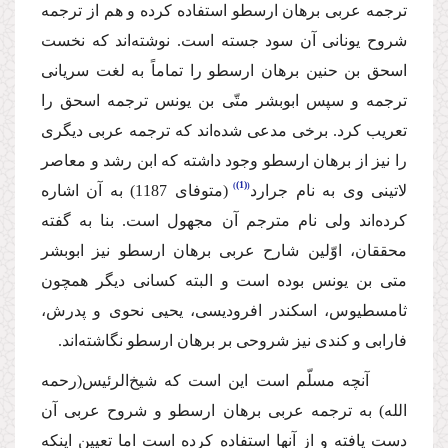
ترجمه عربی برهان ارسطو استفاده كرده و هم از ترجمه
شروح یونانی آن سود جسته است. نوشته‌اند كه نخست
اسحق بن حنین برهان ارسطو را تماماً به لغت سریانی
ترجمه و سپس ابوبشر متّی بن یونس ترجمه اسحق را
تعریب كرد. برخی مدعی شده‌اند كه ترجمه عربی دیگری
را نیز از برهان ارسطو وجود داشته كه ابن رشد و معاصر
(1)
لاتینی وی به نام جرارد
(متوفای 1187) به آن اشاره
كرده‌اند ولی نام مترجم آن مجهول است. بنا به گفته
محققان، اوّلین شارح عربی برهان ارسطو نیز ابوبشر
متی بن یونس بوده است و البته كسانی دیگر همچون
ثامسطیوس، اسكندر افرودیسی، یحیی نحوی و پدرش،
فارابی و كندی نیز شروحی بر برهان ارسطو نگاشته‌اند.
آنچه مسلّم است این است كه شیخ‌الرئیس
(رحمه
الله)
به ترجمه عربی برهان ارسطو و شروح عربی آن
دست یافته و از آنها استفاده كرده است اما تعیین اینكه