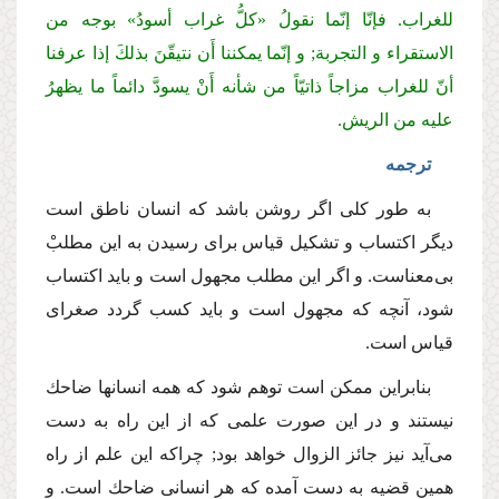
للغراب.
فإنّا إنّما نقولُ «كلُّ غراب أسودُ» بوجه من
الاستقراء و التجربة; و إنّما یمكننا أَن نتیقّنَ بذلكَ إذا عرفنا
أنّ للغراب مزاجاً ذاتیّاً من شأنه أَنْ یسودَّ دائماً ما یظهرُ
علیه من الریش.
ترجمه
به طور كلی اگر روشن باشد كه انسان ناطق است
دیگر اكتساب و تشكیل قیاس برای رسیدن به این مطلبْ
بی‌معناست. و اگر این مطلب مجهول است و باید اكتساب
شود، آنچه كه مجهول است و باید كسب گردد صغرای
قیاس است.
بنابراین ممكن است توهم شود كه همه انسانها ضاحك
نیستند و در این صورت علمی كه از این راه به دست
می‌آید نیز جائز الزوال خواهد بود; چراكه این علم از راه
همین قضیه به دست آمده كه هر انسانی ضاحك است. و