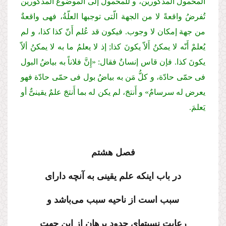
المحمول المذكورین، و للمحمول إلی الموضوع المذكورین
تُفرضُ واقعةً لا من الجهة الّتی توجبها العلّةُ، فهی واقعةٌ
من جهة إمكان لا وجوب.
فیكون قد عُلم أَنّ كذا كذا، و لم
یُعلمْ أَنّه لا یمكنُ أَلاّ یكونَ كذا; إذ لا یعلمُ ما به لا یمكنُ ألاّ
یكونَ كذا.
فإن قاس إنسانٌ فقال: «إِنَّ فلاناً به بیاضُ البول
فی حمّی حادّة، و كلُّ مَن به بیاضُ بول فی حمّی حادّة فهو
یعرض له سرسامٌ» و أَنتجَ، لم یكن له بما أَنتجَ علمٌ یقینیٌّ أو
یَعلمَ.
فصل هشتم
در باب اینكه علم یقینی به آنچه دارای
سبب است از ناحیه سبب می‌باشد و
رعایت نسبتهای حدودِ برهان از این جهت