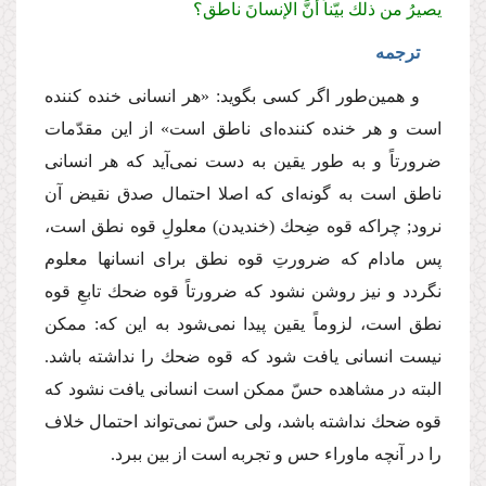
یصیرُ من ذلك بیّناً أَنَّ الإنسانَ ناطق؟
ترجمه
و همین‌طور اگر كسی بگوید: «هر انسانی خنده كننده
است و هر خنده كننده‌ای ناطق است» از این مقدّمات
ضرورتاً و به طور یقین به دست نمی‌آید كه هر انسانی
ناطق است به گونه‌ای كه اصلا احتمال صدق نقیض آن
نرود; چراكه قوه ضِحك (خندیدن) معلولِ قوه نطق است،
پس مادام كه ضرورتِ قوه نطق برای انسانها معلوم
نگردد و نیز روشن نشود كه ضرورتاً قوه ضحك تابعِ قوه
نطق است، لزوماً یقین پیدا نمی‌شود به این كه: ممكن
نیست انسانی یافت شود كه قوه ضحك را نداشته باشد.
البته در مشاهده حسّ ممكن است انسانی یافت نشود كه
قوه ضحك نداشته باشد، ولی حسّ نمی‌تواند احتمال خلاف
را در آنچه ماوراء حس و تجربه است از بین ببرد.