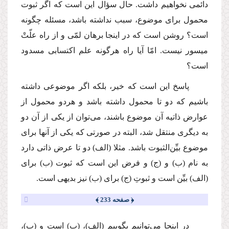
دائمی نخواهیم داشت. حال سؤال این است كه اگر ثبوت
محمول برای موضوع، سبب نداشته باشد، مسئله چگونه
است؟ روشن است كه در اینجا برهان لمّی و از راه علّتْ
میسور نیست. امّا آیا راه هرگونه علم اكتسابی مسدود
است؟
پاسخ این است كه خیر، بلكه اگر موضوعی داشته
باشیم كه دو تا محمول داشته باشد و هردو محمول از
عوارض ذاتیه آن موضوع باشند، می‌توان از یكی از آن دو
به دیگری منتقل شد، البته در صورتی كه یكی از آنها برای
موضوع بیِّن‌الثبوت باشد. مثلا (الف) دو تا عرض ذاتی دارد
به نام (ب) و (ج) و فرض این است كه ثبوت (ب) برای
(الف) بیِّن است و ثبوتِ (ج) برای (ب) نیز بدیهی است.
﴿ صفحه 233 ﴾
در اینجا می‌توانیم بگوییم (الف)، (ب) است و (ب)،