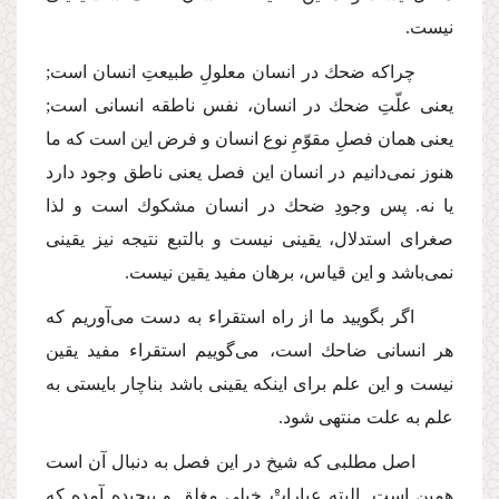
نیست.
چراكه ضحك در انسان معلولِ طبیعتِ انسان است;
یعنی علّتِ ضحك در انسان، نفس ناطقه انسانی است;
یعنی همان فصلِ مقوّمِ نوع انسان و فرض این است كه ما
هنوز نمی‌دانیم در انسان این فصل یعنی ناطق وجود دارد
یا نه. پس وجودِ ضحك در انسان مشكوك است و لذا
صغرای استدلال، یقینی نیست و بالتبع نتیجه نیز یقینی
نمی‌باشد و این قیاس، برهان مفید یقین نیست.
اگر بگویید ما از راه استقراء به دست می‌آوریم كه
هر انسانی ضاحك است، می‌گوییم استقراء مفید یقین
نیست و این علم برای اینكه یقینی باشد بناچار بایستی به
علم به علت منتهی شود.
اصل مطلبی كه شیخ در این فصل به دنبال آن است
همین است. البته عباراتْ خیلی مغلق و پیچیده آمده كه