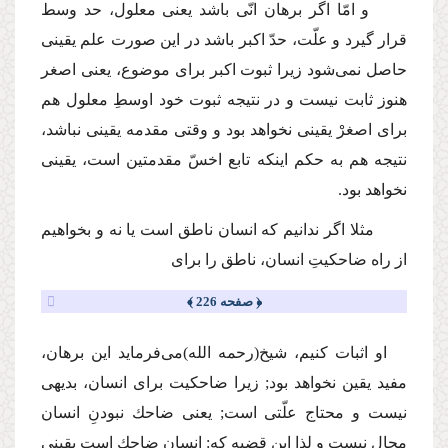
و امّا اگر برهان انّی باشد یعنی معلول، حد وسط
قرار گیرد و علّت، حدّ اكبر باشد در این صورت علم یقینی
حاصل نمی‌شود زیرا ثبوت اكبر برای موضوع، یعنی اصغر
هنوز ثابت نیست و در نتیجه ثبوت خود اوسطِ معلول هم
برای اصغرْ یقینی نخواهد بود و وقتی مقدمه یقینی نباشد،
نتیجه هم به حكم اینكه تابع اخسّ مقدمتین است، یقینی
نخواهد بود.
مثلا اگر ندانیم كه انسان ناطق است یا نه و بخواهیم
از راه ضاحكیتِ انسان، ناطق را برای
﴿ صفحه 226 ﴾
او اثبات كنیم، شیخ
(رحمه الله)
می‌فرماید این برهان،
مفید یقین نخواهد بود; زیرا ضاحكیت برای انسان، بدیهی
نیست و محتاج علّتی است; یعنی ضاحك نبودنِ انسان
محال نیست و لذا این قضیه كه: انسان ضاحك است یقینی