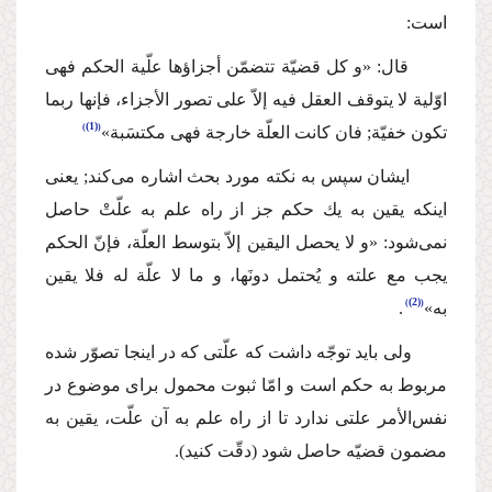
است:
قال: «و كل قضیّة تتضمّن أجزاؤها علّیة الحكم فهی
اوّلیة لا یتوقف العقل فیه إلاّ علی تصور الأجزاء، فإنها ربما
(1)
تكون خفیّة; فان كانت العلّة خارجة فهی مكتسَبة»
ایشان سپس به نكته مورد بحث اشاره می‌كند; یعنی
اینكه یقین به یك حكم جز از راه علم به علّتْ حاصل
نمی‌شود: «و لا یحصل الیقین إلاّ بتوسط العلّة، فإنّ الحكم
یجب مع علته و یُحتمل دونَها، و ما لا علّة له فلا یقین
(2)
به»
.
ولی باید توجّه داشت كه علّتی كه در اینجا تصوّر شده
مربوط به حكم است و امّا ثبوت محمول برای موضوع در
نفس‌الأمر علتی ندارد تا از راه علم به آن علّت، یقین به
مضمون قضیّه حاصل شود (دقّت كنید).