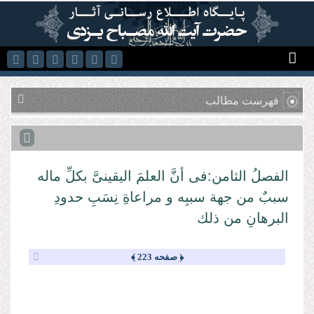
رفتن به محتوای اصلی
فهرست مطالب
الفصلُ الثامن:فی أنَّ العلمَ الیقینیَّ بكلِّ ماله
سببٌ من جهة سببِه و مراعاةِ نِسَبِ حدودِ
البرهانِ من ذلك
﴿ صفحه 223 ﴾