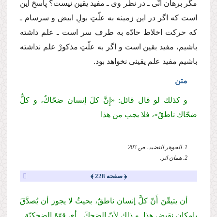
مگر برهان انّی ـ در نظر وی ـ مفید یقین نیست؟ پاسخ این
است كه اگر در این زمینه به علّتِ بولِ ابیض و سرسام ـ
كه حركت اخلاط حادّه به طرف سر است ـ علم داشته
باشیم، مفید بقین است و اگر به علّتِ مذكورْ علم نداشته
باشیم مفید علم یقینی نخواهد بود.
متن
و كذلك لو قال قائل: «إِنَّ كلَ إنسان ضحّاكٌ، و كلُّ
ضحّاك ناطقٌ»، فلا یجب من هذا
1. الجوهر النضید، ص 203
2. همان اثر.
﴿ صفحه 228 ﴾
أن یتیقّنَ أَنّ كلَّ إنسان ناطقٌ، بحیثُ لا یجوز أن یُصدَّقَ
بإمكانِ نقیضِ هذا. و ذلك لأنّ الضحكَ ـ أی قوّةَ الضِحكیّة ـ