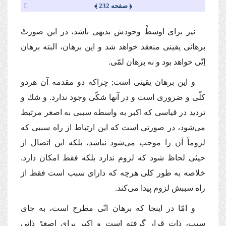
﴿ صفحه 232 ﴾
نیز برای اوسطْ وجودش بدیهی باشد، در این صورتْ
برهانی یقینی منعقد خواهد شد و این برهان، البته برهان
اِنّی خواهد بود و نه برهان لمّی.
و این برهان یقینی است; چراكه دو مقدمه آن هردو
كلّی و ضروری است و در آنها شكّی وجود ندارد. و شك و
تردید در قیاسی كه اكبر به واسطه سببی به اصغر مرتبط
می‌شود، در صورتی است كه این ارتباط از راه سببی كه
لزوماً آن را موجب می‌شود نباشد، بلكه این اتصال از
حیثی لحاظ شود كه لزوم ندارد بلكه فقط امكان دارد.
خلاصه به طور كلی هرچه كه دارای سبب است فقط از
راه سببش لزوم پیدا می‌كند.
و امّا در اینجا كه برهان انّی مطرح است، به جای
سبب، ذات قرار گرفته است و اكبر برای اصغرْ ذاتی