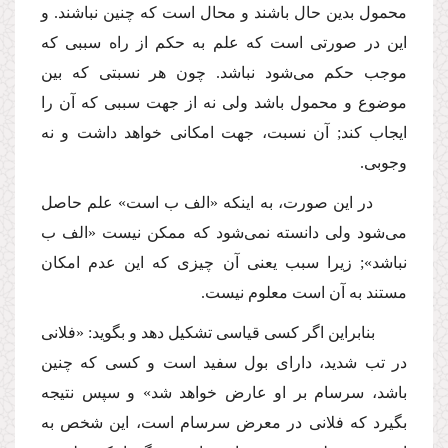
محمول بدین حال باشند و محال است كه چنین نباشند. و
این در صورتی است كه علم به حكم از راه سببی كه
موجب حكم می‌شود نباشد. چون هر نسبتی كه بین
موضوع و محمول باشد ولی نه از جهت سببی كه آن را
ایجاب كند; آن نسبت، جهت امكانی خواهد داشت و نه
وجوبی.
در این صورت، به اینكه «الف ب است» علم حاصل
می‌شود ولی دانسته نمی‌شود كه ممكن نیست «الف ب
نباشد»; زیرا سبب یعنی آن چیزی كه این عدم امكان
مستند به آن است معلوم نیست.
بنابراین اگر كسی قیاسی تشكیل دهد و بگوید: «فلانی
در تب شدید، دارای بول سفید است و كسی كه چنین
باشد، سرسام بر او عارض خواهد شد» و سپس نتیجه
بگیرد كه فلانی در معرض سرسام است، این شخص به