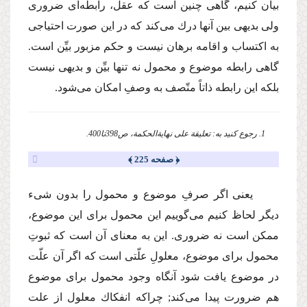
بیان كنیم، گاهی چنین است كه عقل، رابطه‌ای ضروری
ولی بدیهی بین آنها درك می‌كند كه در این صورت احتیاجی
به اكتساب و اقامه برهان نیست و حكم مزبور بیِّن است.
گاهی رابطه موضوع و محمول نه تنها بیِّن و بدیهی نیست
بلكه این رابطه ذاتاً متّصف به وصفِ امكان می‌شود.
1. رجوع كنید به: تعلیقة علی نهایة‌الحكمة، ص398تا400.
﴿ صفحه 225 ﴾
یعنی اگر صرفِ موضوع و محمول را بدون شیء
دیگر لحاظ كنیم می‌گوییم این محمول برای این موضوع،
ممكن است نه ضروری. این به معنای آن است كه ثبوتِ
محمول برای موضوع، معلولِ علّتی است كه اگر آن علّت
در موضوع یافت شود آنگاه وجود محمول برای موضوع
هم ضرورت پیدا می‌كند; چراكه انفكاك معلول از علت