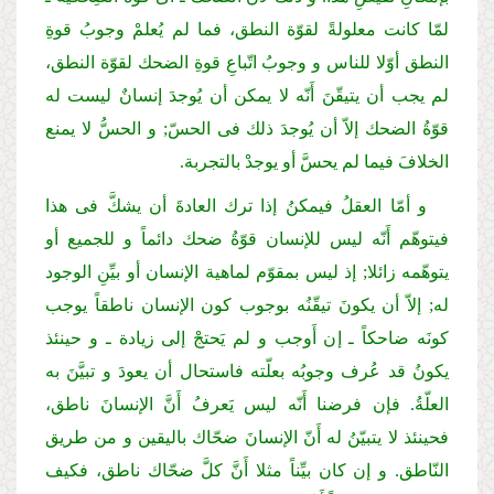
لمّا كانت معلولةً لقوّة النطق، فما لم یُعلمْ وجوبُ قوةِ
النطق أوّلا للناس و وجوبُ اتّباعِ قوةِ الضحك لقوّة النطق،
لم یجب أن یتیقّنَ أَنّه لا یمكن أن یُوجدَ إنسانٌ لیست له
قوّةُ الضحك إلاّ أن یُوجدَ ذلك فی الحسّ; و الحسُّ لا یمنع
الخلافَ فیما لم یحسَّ أو یوجدْ بالتجربة.
و أمّا العقلُ فیمكنُ إذا ترك العادةَ أن یشكَّ فی هذا
فیتوهّم أَنّه لیس للإنسان قوّةُ ضحك دائماً و للجمیع أو
یتوهّمه زائلا; إذ لیس بمقوّم لماهیة الإنسان أو بیِّنِ الوجود
له; إلاّ أن یكونَ تیقّنُه بوجوب كون الإنسان ناطقاً یوجب
كونَه ضاحكاً ـ إن أَوجب و لم یَحتجْ إلی زیادة ـ و حینئذ
یكونُ قد عُرف وجوبُه بعلّته فاستحال أن یعودَ و تبیَّنَ به
العلّةُ. فإن فرضنا أَنّه لیس یَعرفُ أَنَّ الإنسانَ ناطق،
فحینئذ لا یتبیّنُ له أَنّ الإنسانَ ضحّاك بالیقین و من طریق
النّاطق. و إن كان بیِّناً مثلا أَنَّ كلَّ ضحّاك ناطق، فكیف