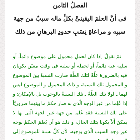
الفصلُ الثامن
فی أنَّ العلمَ الیقینیَّ بكلِّ ماله سببٌ من جهة
سببِه و مراعاةِ نِسَبِ حدودِ البرهانِ من ذلك
ثمّ نقولُ: اِذا كان لحملِ محمول علی موضوع دائماً، أو
سلبِه عنه دائماً، أو لحمله أو سلبه فی وقت معیّن یكونان
فیه بالضرورة علّةٌ لتلك العلّة صارت النسبةُ بینَ الموضوع
و المحمول تلك النسبةَ، و ذاتُ المحمول و الموضوع لیس
لهما ـ لولا تلك العلّةُ ـ تلك النسبةُ بالوجوب بل بالإمكان; و
إذا عُلِما من غیر الوجه الّذی به صار حكمُ ما بینهما ضروریّاً
علی تلك النسبة فقد عُلما من جهة غیرِ الجهة الّتی بها لا
یمكنُ أَلاّ یكونا بتلك الحال، و ذلك هو أن یُعلمَ الحكمُ بوجه
غیرِ وجهِ السبب الّذی یوجبه، لأن كلَّ نسبة للموضوع إلی