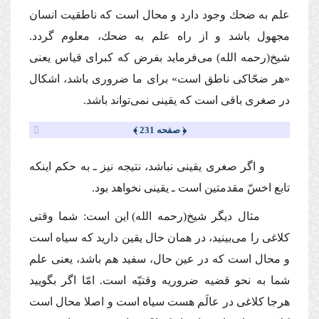
علم به ضحك وجود دارد و محال است كه ناطقیت انسان
مجهول باشد و از راه علم به ضحك، معلوم گردد.
شیخ
(رحمه الله)
می‌فرماید بفرض كه كبرای قیاس یعنی
«هر ضحّاكی ناطق است» برای ما ضروری باشد، اشكال
در صغری باقی است كه یقینی نمی‌تواند باشد.
﴿ صفحه 231 ﴾
و اگر صغری یقینی نباشد، نتیجه نیز ـ به حكم اینكه
تابع اخسّ مقدمتین است ـ یقینی نخواهد بود.
مثال دیگر شیخ
(رحمه الله)
این است: شما وقتی
كلاغی را می‌بینید، در همان حال یقین دارید كه سیاه است
و محال است كه در عین حال، سفید هم باشد، یعنی علم
شما به نحو قضیه ضروریه وقتیّه است. امّا اگر بگویید
هرجا كلاغی در عالَم هست سیاه است و اصلا محال است