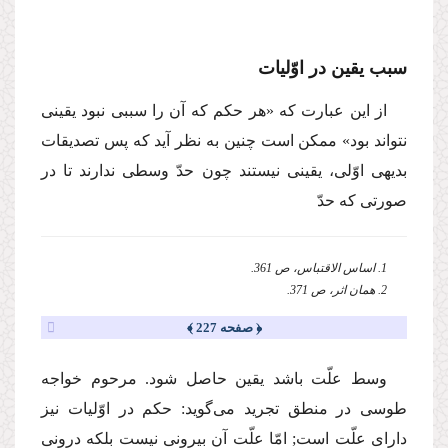
سبب یقین در اوّلیات
از این عبارت كه «هر حكم كه آن را سببی نبود یقینی
نتواند بود» ممكن است چنین به نظر آید كه پس تصدیقات
بدیهی اوّلی، یقینی نیستند چون حدّ وسطی ندارند تا در
صورتی كه حدّ
1. اساس الاقتباس، ص 361.
2. همان اثر، ص 371.
﴿ صفحه 227 ﴾
وسط علّت باشد یقین حاصل شود. مرحوم خواجه
طوسی در منطق تجرید می‌گوید: حكم در اوّلیات نیز
دارای علّت است; امّا علّت آن بیرونی نیست بلكه درونی