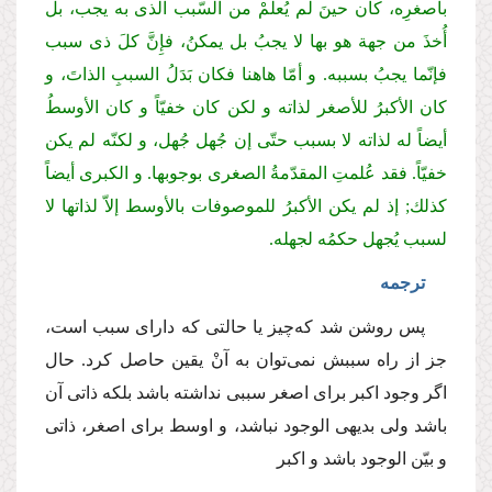
بأصغرِه، كان حینَ لم یُعلمْ من السّبب الّذی به یجب، بل
أُخذَ من جهة هو بها لا یجبُ بل یمكنُ، فإِنَّ كلَ ذی سبب
فإنّما یجبُ بسببه. و أمّا هاهنا فكان بَدَلُ السببِ الذاتَ، و
كان الأكبرُ للأصغر لذاته و لكن كان خفیّاً و كان الأوسطُ
أیضاً له لذاته لا بسبب حتّی إن جُهل جُهل، و لكنّه لم یكن
خفیّاً. فقد عُلمتِ المقدّمةُ الصغری بوجوبها. و الكبری أیضاً
كذلك; إذ لم یكن الأكبرُ للموصوفات بالأوسط إلاّ لذاتها لا
لسبب یُجهل حكمُه لجهله.
ترجمه
پس روشن شد كه‌چیز یا حالتی كه دارای سبب است،
جز از راه سببش نمی‌توان به آنْ یقین حاصل كرد. حال
اگر وجود اكبر برای اصغر سببی نداشته باشد بلكه ذاتی آن
باشد ولی بدیهی الوجود نباشد، و اوسط برای اصغر، ذاتی
و بیّن الوجود باشد و اكبر