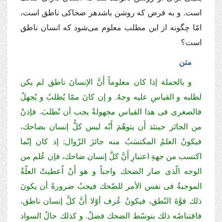
است. و به فرض كه روشن باشدهر ضحاكی ناطق است،
امّا چگونه از این مطلب معلوم می‌شود كه انسان ناطق
است؟
متن
و بالجملة إذا كان معلوماً أَنَّ الإنسانَ ناطق لم یكن
لطلبه و القیاسِ علیه وجهٌ. و إن كانَ ممّا یُطلبُ و یُجهلُ
فالصغری فی هذا القیاس مجهولةٌ یجب أن تُطلبَ. فإذنْ
من الجائز حینئذ أَن یتوهّمَ أَنّه لیس كلُّ إنسان بضاحك،
فیكونُ العلمُ المكتسَبُ منه جائزَ الزّوال; إذ كان إنّما
اكتسب من جهةِ اعتبارِ أَنَّ كلَّ إنسان ضاحك، فإن عُلم من
الوجه الّذی صار الضحك واجباً و هو أَنْ اُعطیتْ العلّةُ
الموجبةُ فی نفس الأمر للضّحك
فیجبُ ضرورةً أن یكونَ
ذلك قوَّةَ النّطق، فیكونُ عُرف أوّلا أَنَّ كلَّ إنسان ناطق،
فاقتناصُه ذلك بتوسّط الضحك فضلٌ. و كذلك حالُ السواد