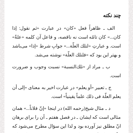
چند نكته
الف ـ ظاهراً فعل «كان» در عبارت «ثم نقول: إذا
كان...» كان تامّه است نه ناقصه، و فاعل آن كلمه «علةٌ»
است. و عبارتِ «لتلك العلّة...» جوابِ شرط «إذا» می‌باشد
و بهتر این بود كه «فلتلك العلّة» نوشته می‌شد.
ب ـ مراد از «تلك‌النسبة» نسبت وجوب و ضرورت
است.
ج ـ تعبیر «أو یعلم» در عبارت اخیر به معنای «إلی أن
یعلم العلّة فی ذلك علماً یقینیاً» است.
د ـ مثال شیخ
(رحمه الله)
در اینجا «إنّ فلاناً...» همان
مثالی است كه ایشان ـ در فصل هفتم ـ آن را برای برهان
انّ مطلق نیز آورده بود و لذا این سؤال مطرح می‌شود كه