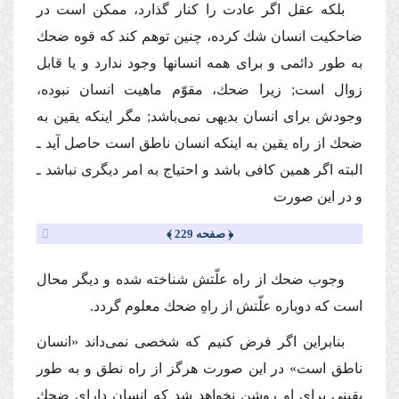
بلكه عقل اگر عادت را كنار گذارد، ممكن است در
ضاحكیت انسان شك كرده، چنین توهم كند كه قوه ضحك
به طور دائمی و برای همه انسانها وجود ندارد و یا قابل
زوال است; زیرا ضحك، مقوّم ماهیت انسان نبوده،
وجودش برای انسان بدیهی نمی‌باشد; مگر اینكه یقین به
ضحك از راه یقین به اینكه انسان ناطق است حاصل آید ـ
البته اگر همین كافی باشد و احتیاج به امر دیگری نباشد ـ
و در این صورت
﴿ صفحه 229 ﴾
وجوب ضحك از راه علّتش شناخته شده و دیگر محال
است كه دوباره علّتش از راهِ ضحك معلوم گردد.
بنابراین اگر فرض كنیم كه شخصی نمی‌داند «انسان
ناطق است» در این صورت هرگز از راه نطق و به طور
یقینی برای او روشن نخواهد شد كه انسان دارای ضحك