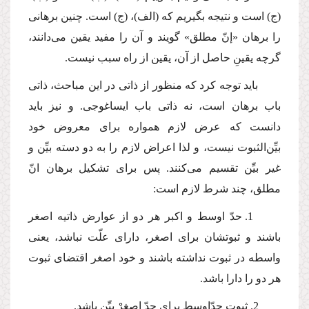
(ج) است و نتیجه بگیریم كه (الف)، (ج) است. چنین برهانی
را برهان «إنّ مطلق» گویند و آن را مفید یقین می‌دانند،
گرچه یقینِ حاصل از آن، یقین از راه سبب نیست.
باید توجه كرد كه منظور از ذاتی در این مباحث، ذاتی
باب برهان است، نه ذاتی باب ایساغوجی. و نیز باید
دانست كه عرض لازم همواره برای معروض خود
بیِّن‌الثبوت نیست، و لذا اعراض لازم را به دو دسته بیِّن و
غیر بیِّن تقسیم می‌كنند. پس برای تشكیل برهان انّ
مطلق، چند شرط لازم است:
1. حدّ اوسط و اكبر هر دو از عوارض ذاتیه اصغر
باشند و ثبوتشان برای اصغر، دارای علّت نباشد، یعنی
واسطه در ثبوت نداشته باشند و خود اصغر اقتضای ثبوت
هر دو را دارا باشد.
2. ثبوت حدّاوسط برای حدّ اصغرْ بیِّن باشد.