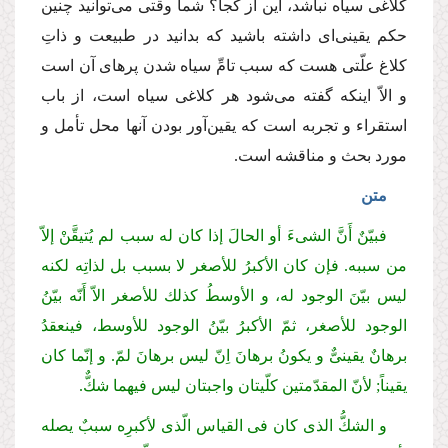
كلاغی سیاه نباشد، این از كجا؟ شما وقتی می‌توانید چنین
حكم یقینی‌ای داشته باشید كه بدانید در طبیعت و ذاتِ
كلاغ علّتی هست كه سبب تامِّ سیاه شدن پرهای آن است
و الاّ اینكه گفته می‌شود هر كلاغی سیاه است، از باب
استقراء و تجربه است كه یقین‌آور بودن آنها محل تأمل و
مورد بحث و مناقشه است.
متن
فبیّنٌ أَنَّ الشیءَ أو الحالَ إذا كان له سبب لم یُتیقَّنْ إلاّ
من سببه. فإن كان الأكبرُ للأصغر لا بسبب بل لذاتِه لكنه
لیس بیّنَ الوجود له، و الأوسطُ كذلك للأصغر الاّ أَنّه بیّنُ
الوجود للأصغر، ثمّ الأكبرُ بیّنُ الوجود للأوسط، فینعقدُ
برهانٌ یقینیٌّ و یكونُ برهانَ اِنّ لیس برهانَ لمّ. و إنّما كان
یقیناً; لأنّ المقدّمتین كلّیتان واجبتان لیس فیهما شكٌّ.
و الشكُّ الذی كان فی القیاس الّذی لأكبرِه سببٌ یصله