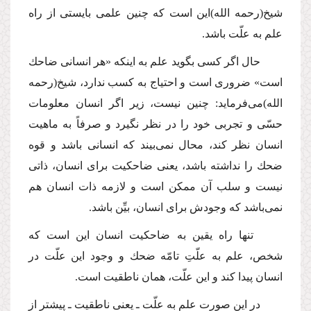
شیخ
(رحمه الله)
این است كه چنین علمی بایستی از راه
علم به علّت باشد.
حال اگر كسی بگوید علم به اینكه «هر انسانی ضاحك
است» ضروری است و احتیاج به كسب ندارد، شیخ
(رحمه
الله)
می‌فرماید: چنین نیست، زیر اگر انسان معلومات
حسّی و تجربی خود را در نظر نگیرد و صرفاً به ماهیت
انسان نظر كند، محال نمی‌بیند كه انسانی باشد و قوه
ضحك را نداشته باشد، یعنی ضاحكیت برای انسان، ذاتی
نیست و سلب آن ممكن است و لازمه ذات انسان هم
نمی‌باشد كه وجودش برای انسان، بیِّن باشد.
تنها راه یقین به ضاحكیت انسان این است كه
شخص، علم به علّتِ تامّه ضحك و وجود این علّت در
انسان پیدا كند و این علّت، همان ناطقیت است.
در این صورت علم به علّت ـ یعنی ناطقیت ـ پیشتر از