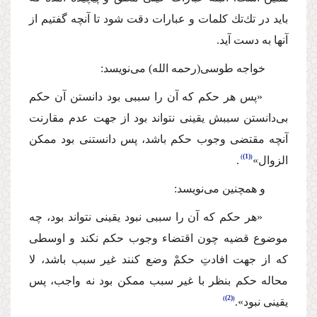
باید در تك‌تك كلمات و عبارات دقت شود تا آنچه گفتیم از
آنها به دست آید.
خواجه طوسی
(رحمه الله)
می‌نویسد:
«پس هر حكم كه آن را سببی بود دانستن آن حكم
بی‌دانستن سببش یقینی نتواند بود از جهت عدم مقارنت
آنچه مقتضی وجوب حكم باشد، پس دانستنی بود ممكن
(1)
الزوال»
.
و همچنین می‌نویسد:
«هر حكم كه آن را سببی نبود یقینی نتواند بود، چه
موضوع قضیه چون اقتضاء وجوب حكم نكند و اوسطی
كه از جهت افادتِ حكمْ وضع كنند غیر سبب باشد، لا
محاله حكم بنظر با غیر سبب ممكن بود نه واجب، پس
(2)
یقینی نبود».