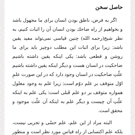
حاصل سخن
اگر به فرض، ناطق بودن انسان برای ما مجهول باشد
و بخواهیم از راه ضاحك بودن انسان آن را اثبات كنیم، به
نظر شیخ
(رحمه الله)
چنین قیاسی نمی‌تواند مفید یقین
باشد; زیرا برای اثبات این مطلب دوچیز باید برای ما
روشن و قطعی باشد: یكی اینكه یقین داشته باشیم
ضاحكیت در انسان هست و دیگر اینكه یقین داشته باشیم
علّتِ ضاحكیت در انسان وجود دارد كه در این صورت علمِ
اوّل متوقف بر علم دوّم است; زیرا علم به وجود معلول
همواره متوقف بر دو علم قَبلی است: یكی علم به اینكه
علّتِ آن چیست و دیگر علم به اینكه آن علّت موجود و
محقق است.
البته مراد از این علم، علم حسّی و تجربی نیست،
بلكه علم اكتسابی از راه قیاس مورد نظر است و منظور