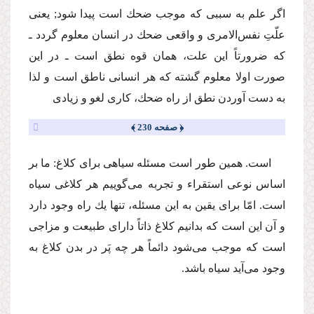
اگر علم به سببی كه موجب ضحك است پیدا شود; یعنی
علّتِ نفس‌الامری و واقعی ضحك در انسان معلوم گردد ـ
كه ضرورتاً این علت، همان قوه نطق است ـ در این
صورت اولا معلوم گشته كه هر انسانی ناطق است و لذا
به دست آوردن نطق از راه ضحك، كاری لغو و زیادی
﴿ صفحه 230 ﴾
است. همین طور است مسئله سیاهی برای كلاغ: ما بر
اساس نوعی استقراء و تجربه می‌گوییم هر كلاغی سیاه
است. امّا برای یقین به این مسئله، تنها یك راه وجود دارد
و آن این است كه بدانیم كلاغ ذاتاً دارای طبیعت و مزاجی
است كه موجب می‌شود دائماً هر چه پَر در بدن كلاغ به
وجود می‌آید سیاه باشد.