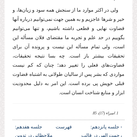
ولى در اكثر موارد ما از سنجش همه سود و زیان‌ها، و
خیر و شرها عاجزیم و به همین جهت نمى‌توانیم درباره آنها
قضاوت نهایى و قطعى داشته باشیم، و تنها مى‌توانیم
بگوییم در حد علم و تجربه ما مقتضاى فلان مسأله این
است، ولى تمام مسأله این نیست و پرونده آن براى
تحقیقات بیشتر باز است. چه بسا نتیجه تحقیقات،
قضاوت‌هاى فعلى را تغییر دهد؛ چنان كه كم نیست
مواردى كه بشر پس از سالیان طولانى به اشتباه قضاوت
قبلى خویش پى برده است. این امر به دلیل محدودیت
ابزار و منابع شناخت انسان است.
1. اسراء (17)، 85.
‹ جلسه پانزدهم:
فهرست
جلسه هفدهم:
رحمت الهى در قالب
ملاحظاتى در تدوین