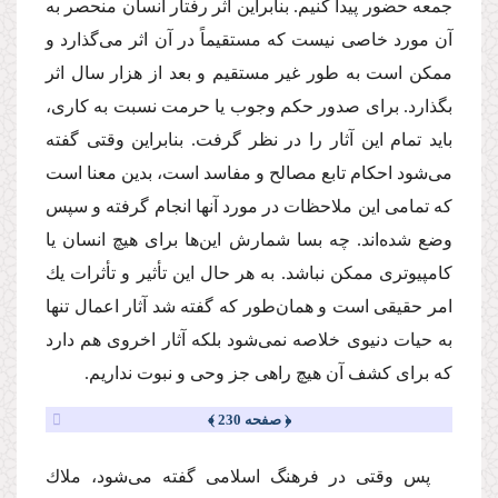
جمعه حضور پیدا كنیم. بنابراین اثر رفتار انسان منحصر به
آن مورد خاصى نیست كه مستقیماً در آن اثر مى‌گذارد و
ممكن است به طور غیر مستقیم و بعد از هزار سال اثر
بگذارد. براى صدور حكم وجوب یا حرمت نسبت به كارى،
باید تمام این آثار را در نظر گرفت. بنابراین وقتى گفته
مى‌شود احكام تابع مصالح و مفاسد است، بدین معنا است
كه تمامى این ملاحظات در مورد آنها انجام گرفته و سپس
وضع شده‌اند. چه بسا شمارش این‌ها براى هیچ انسان یا
كامپیوترى ممكن نباشد. به هر حال این تأثیر و تأثرات یك
امر حقیقى است و همان‌طور كه گفته شد آثار اعمال تنها
به حیات دنیوى خلاصه نمى‌شود بلكه آثار اخروى هم دارد
كه براى كشف آن هیچ راهى جز وحى و نبوت نداریم.
﴿ صفحه 230 ﴾
پس وقتى در فرهنگ اسلامى گفته مى‌شود، ملاك