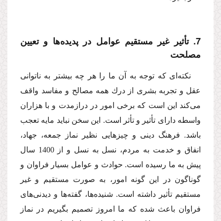
7. تأثیر غیر مستقیم عوامل در پدیده‌ها و تعیین
مصلحت
نكته‌اى كه توجه به آن ما را هر چه بیشتر به ناتوانى
عقل و تجربه بشرى از درك همه مصالح و مفاسد واقف
مى‌كند این است كه برخى امور در درازمدت و با هزاران
واسطه داراى تأثیر و تأثر است. این سخن نباید مایه تعجب
باشد. فرهنگ دینى و چیزهایى نظیر نماز جمعه، جهاد،
انفاق و خدمت به مردم، نسل به نسل و از 1400 سال
پیش به ما رسیده است. حوادث و عوامل بسیار فراوان و
گوناگون در این گونه امور، به صورت مستقیم و غیر
مستقیم تأثیر داشته است. شنیده‌ها، گفته‌ها و دیدنى‌هاى
فراوان باعث شده كه ما امروز تصمیم بگیریم در نماز