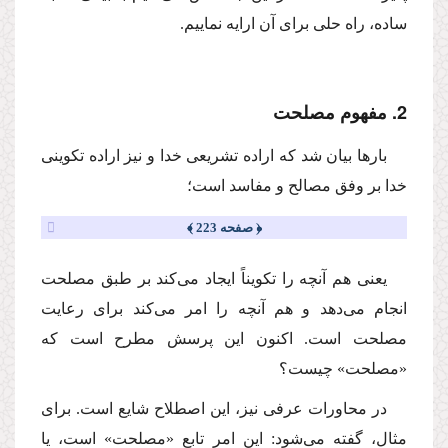
ساده، راه حلى براى آن ارایه نماییم.
2. مفهوم مصلحت
بارها بیان شد كه اراده تشریعى خدا و نیز اراده تكوینى
خدا بر وفق مصالح و مفاسد است؛
﴿ صفحه 223 ﴾
یعنى هم آنچه را تكویناً ایجاد مى‌كند بر طبق مصلحت
انجام مى‌دهد و هم آنچه را امر مى‌كند براى رعایت
مصلحت است. اكنون این پرسش مطرح است كه
«مصلحت» چیست؟
در محاورات عرفى نیز، این اصطلاح شایع است. براى
مثال، گفته مى‌شود: این امر تابع «مصلحت» است، یا