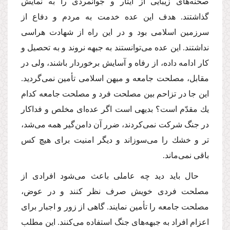
صحنه‌هاى زیبایى از ایثار و جوانمردى را به نمایش
گذاشتند. هدف این عده خدمت به مردم و دفاع از
سرزمین اسلامى بود و در این راه از شهادت هراسى
نداشتند. این عده مى‌توانستند به جبهه نروند و به تحصیل و
كار ادامه داده، از رفاه و آسایش برخوردار باشند، ولى در
مقابل، مصلحت جامعه و میهن اسلامى تأمین نمى‌گردید.
این جا در تزاحم بین مصلحت فرد و مصلحت جامعه كدام
یك مقدّم است؟ بدیهى است اگر عده‌اى مخلص و فداكار
در جنگ شركت نمى‌كردند، ضرر آن دامن‌گیر همه مى‌شد،
تر و خشك را مى‌سوزاند و دیگر امنیت براى هیچ كس
باقى نمى‌ماند.
حال باید دید چه عاملى باعث مى‌شود افرادى از
مصلحت فردى خویش صرف نظر كنند و در عوض،
مصلحت جامعه را تأمین نمایند. گاهى از زور و اجبار براى
اعزام افراد به جبهه‌هاى جنگ استفاده مى‌كنند. این مطلب