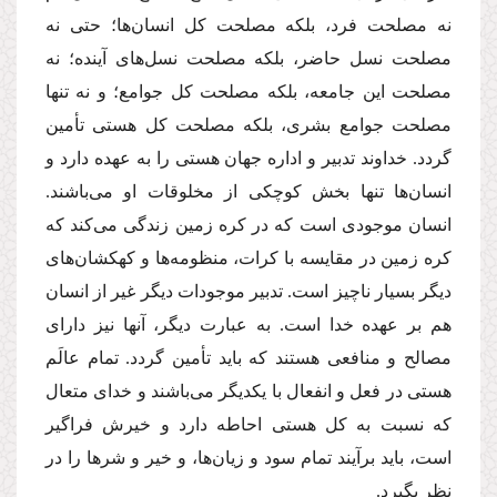
نه مصلحت فرد، بلكه مصلحت كل انسان‌ها؛ حتى نه
مصلحت نسل حاضر، بلكه مصلحت نسل‌هاى آینده؛ نه
مصلحت این جامعه، بلكه مصلحت كل جوامع؛ و نه تنها
مصلحت جوامع بشرى، بلكه مصلحت كل هستى تأمین
گردد. خداوند تدبیر و اداره جهان هستى را به عهده دارد و
انسان‌ها تنها بخش كوچكى از مخلوقات او مى‌باشند.
انسان موجودى است كه در كره زمین زندگى مى‌كند كه
كره زمین در مقایسه با كرات، منظومه‌ها و كهكشان‌هاى
دیگر بسیار ناچیز است. تدبیر موجودات دیگر غیر از انسان
هم بر عهده خدا است. به عبارت دیگر، آنها نیز داراى
مصالح و منافعى هستند كه باید تأمین گردد. تمام عالَم
هستى در فعل و انفعال با یكدیگر مى‌باشند و خداى متعال
كه نسبت به كل هستى احاطه دارد و خیرش فراگیر
است، باید برآیند تمام سود و زیان‌ها، و خیر و شرها را در
نظر بگیرد.