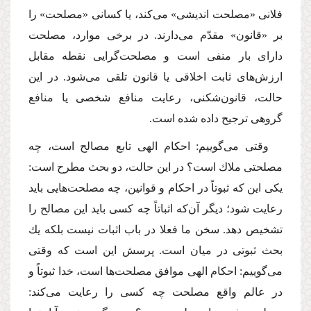
فلانى «مصلحت اندیشى» مى‌كند، یا كسانى «مصلحت» را
بر «قانون» مقدّم مى‌دارند. در برخى موارد، مصلحت
داراى بار منفى است و مصلحت‌گرایى نقطه مقابل
ارزش‌هاى ثابت اخلاقى یا قانون تلقى مى‌شود. در این
حالت، قانون‌شكنى، رعایت منافع شخصى یا منافع
گروهى ترجیح داده شده است.
وقتى مى‌گوییم: احكام الهى تابع مصالح است، چه
مصلحتى ملاك است؟ در این حالت، دو بحث مطرح است:
یكى این كه ثبوتاً در احكام و قوانین، چه مصلحت‌هایى باید
رعایت شود؛ دیگر آن‌كه اثباتاً چه كسى باید این مصالح را
تشخیص دهد. سخن ما فعلا در باب اثبات نیست بلكه یك
بحث ثبوتى در میان است. پرسش این است كه وقتى
مى‌گوییم: احكام الهى موافق مصلحت‌ها است، خدا ثبوتاً و
در عالم واقع مصلحت چه كسى را رعایت مى‌كند: