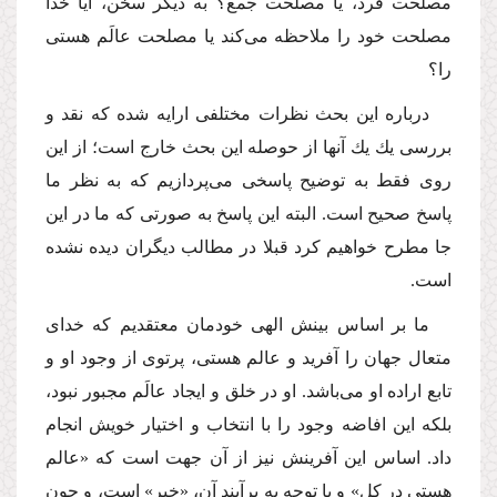
مصلحت فرد، یا مصلحت جمع؟ به دیگر سخن، آیا خدا
مصلحت خود را ملاحظه مى‌كند یا مصلحت عالَم هستى
را؟
درباره این بحث نظرات مختلفى ارایه شده كه نقد و
بررسى یك یك آنها از حوصله این بحث خارج است؛ از این
روى فقط به توضیح پاسخى مى‌پردازیم كه به نظر ما
پاسخ صحیح است. البته این پاسخ به صورتى كه ما در این
جا مطرح خواهیم كرد قبلا در مطالب دیگران دیده نشده
است.
ما بر اساس بینش الهى خودمان معتقدیم كه خداى
متعال جهان را آفرید و عالم هستى، پرتوى از وجود او و
تابع اراده او مى‌باشد. او در خلق و ایجاد عالَم مجبور نبود،
بلكه این افاضه وجود را با انتخاب و اختیار خویش انجام
داد. اساس این آفرینش نیز از آن جهت است كه «عالم
هستى در كل» و با توجه به برآیند آن، «خیر» است، و چون