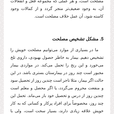
مصلحت است، و هر عملى كه مجموعه فعل و انفعالات
آن، به وجود ضعیف‌تر منجر گردد و از كمالات وجود
كاسته شود، آن عمل خلاف مصلحت است.
5. مشكل تشخیص مصلحت
ما در بسیارى از موارد مى‌توانیم مصلحت خویش را
تشخیص دهیم. بیمار به خاطر حصول بهبودى، داروى تلخ
مى‌خورد و این رنج را تحمل مى‌كند. در مواردى بیمار
مجبور است چند روز در بیمارستان بسترى باشد. در این
حالت اگر بیمار، مثلا تاجر است چندین روز از تحصیل سود
و منفعت محروم مى‌گردد، یا اگر محصل و معلم است
چندین روز از درس و تحصیل خود باز مى‌ماند. تحمل این
چند روز، مخصوصاً براى افراد پركار و كسانى كه به كار
خویش علاقه زیادى دارند، بسیار سخت است، ولى با