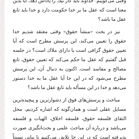
وقتى مى‌گوییم: خداوند باید كار نیك را پاداش دهد، آیا بدین
معنا است كه عقل ما بر خدا حكومت دارد و خدا باید تابع
عقل ما باشد؟
نیز در بحث «منشأ حقوق» وقتى معتقد شدیم خدا
حقوق را تعیین مى‌كند، این پرسش مطرح است كه آیا
تعیین حقوق گزافى است یا داراى ملاك است؟ در جلسه
قبل گفتیم كه عقل ما حكم مى‌كند كه تعیین حقوق، تابع
مصالح و مفاسد است. اكنون به دنبال آن، این پرسش
مطرح مى‌شود كه در این جا آیا عقل ما به خدا دستور
مى‌دهد و خدا در این مسأله باید تابع عقل ما باشد؟
مباحث و پرسش‌هاى فوق از دشوارترین و پیچیده‌ترین
مسایل عقلى است و همان‌گونه كه اشاره كردیم، محل
التقاى فلسفه حقوق، فلسفه اخلاق، الهیات و فلسفه
مى‌باشد و درباره آن مباحث علمى و بحث‌انگیزى صورت
پذیرفته است كه در این جا تلاش مى‌كنیم با بیانى نسبتاً