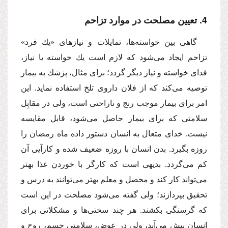
4. تعیین مصلحت در موارد تزاحم
گاهى بین خواسته‌ها، تمایلات و نیازهاى «یك فرد»
تزاحم ایجاد مى‌شود كه لازم است یك خواسته یا نیاز،
فداى خواسته و نیاز دیگر گردد؛ براى مثال، پزشك به بیمار
توصیه مى‌كند كه از فلان داروى تلخ استفاده نماید. این
امر براى بیمار موجب رنج و ناراحتى است، ولى در مقابِل
سلامتى كه براى بیمار حاصل مى‌شود، قابل مقایسه
نیست. خداى متعال به انسان دستور داده ماه رمضان را
روزه بگیرد. بدن انسان با روزه ضعیف شده و كارآیى آن
كم مى‌گردد. بدیهى است كه كارگر با خوردن غذا بهتر
مى‌تواند كار كند و محصل و معلم بهتر مى‌توانند به درس و
تحقیق بپردازند؛ ولى گفته مى‌شود مصلحت در این است
كه گرسنگى بكشند. هر چند سختى‌ها و مشكلاتى براى
انسان پیش مى‌آید، ولى در عوض، سلامتى جسم، روح و