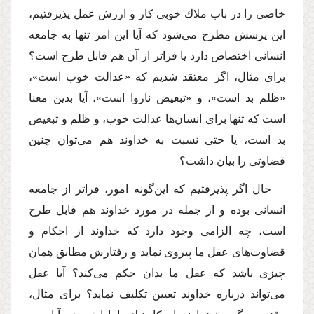
خاصى را در باب ملاك خوبى كار و ارزش عمل پذیرفتیم،
این پرسش مطرح مى‌شود كه آیا این امر تنها به جامعه
انسانى اختصاص دارد یا فراتر از آن هم قابل طرح است؟
براى مثال، اگر معتقد شدیم كه «عدالت خوب است»،
«ظلم بد است»، و «تبعیض ناروا است»، آیا بدین معنا
است كه تنها براى انسان‌ها عدالت خوب، و ظلم و تبعیض
بد است، یا حتى نسبت به خداوند هم مى‌توان چنین
قضاوتى را بیان داشت؟
حال اگر پذیرفتیم كه این‌گونه امور، فراتر از جامعه
انسانى بوده و از جمله در مورد خداوند هم قابل طرح
است، چه الزامى وجود دارد كه خداوند از احكام و
قضاوت‌هاى عقل ما پیروى نماید و رفتارش مطابق همان
چیزى باشد كه عقل ما بدان حكم مى‌كند؟ آیا عقل
مى‌تواند درباره خداوند تعیین تكلیف نماید؟ براى مثال،