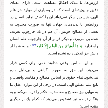
ارزش‌ها، یا ملاك احكامْ مصلحت است، داراى معناى
دقیق و پیچیده‌اى است كه در بسیارى از موارد جز علم
الهى، هیچ چیز دیگر نمى‌تواند آن را كشف نماید. انسان در
روابطش با پدیده‌هاى جهان، تنها به صورت محدود، به
بعضى از مصالح خویش، آن هم در یك چارچوب تعریف
شده پى مى‌برد، و دیگر فراتر از آن چارچوب علم انسان
(1)
راه ندارد:
وَ مَا أُوتِیتُمْ مِنَ الْعِلْمِ إِلاَّ قَلِیلا
؛
و به شما از
دانش جز
اندكى داده نشده است.
بر این اساس، وقتى خداوند حقى براى كسى قرار
مى‌دهد، این حق به صورت گزافى و بى‌دلیل داده
نمى‌شود. تمام حقوق بر اساس مصالح و مفاسد واقعى، و
تابع علم مطلق الهى است. در برخى از این موارد، عقل ما
به تنهایى نیز مصالح و مفاسد یك حكم را درك مى‌كند و به
هنگام تزاحم نیز تشخیص مى‌دهد كه كدام یك بر دیگرى
مقدم است؛