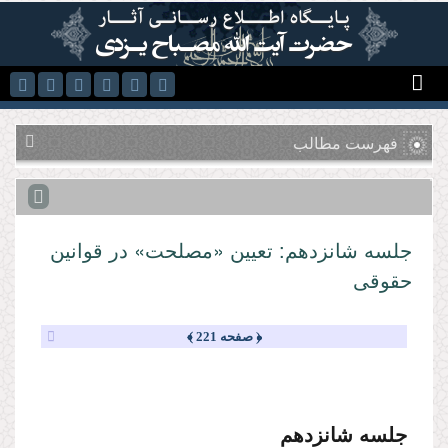
رفتن به محتوای اصلی
فهرست مطالب
جلسه شانزدهم: تعیین «مصلحت» در قوانین
حقوقى
﴿ صفحه 221 ﴾
جلسه شانزدهم