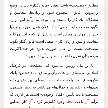
مطابق «مصلحت» باشد؛ یعنى «قانون‌گذار» باید در وضع
و تدوین «قانون» مجموع سود و زیان‌ها، محاسن و
مشكلات یك كار را بسنجد و با توجه به برآیند این موارد
بگوید مصلحت ایجاب مى‌كند كه فلان عمل صورت پذیردیا
خیر. در مواردى ممكن است به دلیل آن كه برآیند مزایا و
معایب، و سود و زیان كارى منفى است قانون‌گذار بگوید
مصلحت نیست این عمل صورت پذیرد؛ هر چند اكثریت
مردم بدان تمایل داشته باشند و از آن لذت ببرند.
با این بیان روشن مى‌شود كه «مصلحت» در فرهنگ
اسلامى به معناى مراعات رأى و منافع یك «شخص» یا یك
«گروه» نیست، بلكه مصلحت مقایسه‌اى بین «خوبى‌ها و
بدى‌ها» و «نقص‌ها و كمال‌ها» مى‌باشد. به تعبیر فلسفى،
مصلحت باعث تأمین «كمال وجودى» است: هر كارى كه
برآیند آن باعث ایجاد وجود كامل‌تر گردد، آن كار مطابق