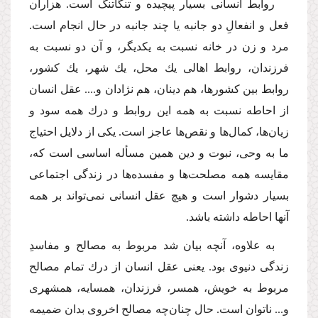
روابط انسانى بسیار پیچیده و تنگاتنگ است. هزاران
فعل و انفعالِ دو جانبه یا چند جانبه در حال انجام است.
مرد و زن در خانه نسبت به یكدیگر، و آن دو نسبت به
فرزندان، روابط اهالى یك محل، یك شهر، یك كشور،
روابط بین كشورها، هم دینان، هم نژادان و...‌. عقل انسان
از احاطه نسبت به همه این روابط و درك همه سود و
زیان‌ها، كمال‌ها و نقص‌ها عاجز است. یكى از دلایل احتیاج
ما به وحى، نبوت و دین همین مسأله اساسى است كه،
مقایسه همه مصلحت‌ها و مفسده‌ها در زندگى اجتماعى
بسیار دشوار است و هیچ عقل انسانى نمى‌تواند بر همه
آنها احاطه داشته باشد.
به علاوه، آنچه بیان شد مربوط به مصالح و مفاسدِ
زندگى دنیوى بود. یعنى عقل انسان از درك تمام مصالح
مربوط به خویش، همسر، فرزندان، همسایه، همشهرى
و... ناتوان است. حال چنان‌چه مصالح اخروى بدان ضمیمه