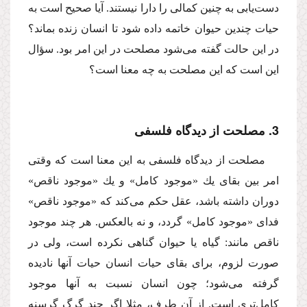
دست‌یابى به چنین كمالى را دارا نیستند. آیا صحیح است به
حیات چندین حیوان خاتمه داده شود تا انسان زنده بماند؟
در این حالت گفته مى‌شود مصلحت در این امر بود. سؤال
این است كه این مصلحت به چه معنا است؟
3. مصلحت از دیدگاه فلسفى
مصلحت از دیدگاه فلسفى به این معنا است كه وقتى
امر بین بقاى یك «موجود كامل» و یك «موجود ناقص»
دوران داشته باشد، عقل حكم مى‌كند كه «موجود ناقص»
فداى «موجود كامل» گردد، و نه بالعكس. هر چند موجود
ناقص مانند: گیاه یا حیوان گناهى نكرده است، ولى در
صورت لزوم، براى بقاى حیات انسان حیات آنها نادیده
گرفته مى‌شود؛ چون انسان نسبت به آنها موجود
كامل‌ترى است. از آن طرف، مثلا اگر چند گرگ گرسنه