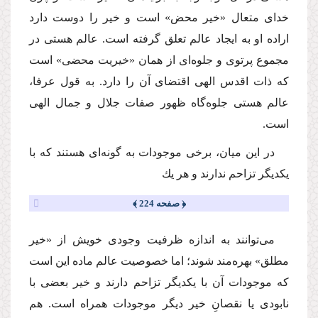
خداى متعال «خیر محض» است و خیر را دوست دارد
اراده او به ایجاد عالم تعلق گرفته است. عالم هستى در
مجموع پرتوى و جلوه‌اى از همان «خیریت محضى» است
كه ذات اقدس الهى اقتضاى آن را دارد. به قول عرفا،
عالم هستى جلوه‌گاه ظهور صفات جلال و جمال الهى
است.
در این میان، برخى موجودات به گونه‌اى هستند كه با
یكدیگر تزاحم ندارند و هر یك
﴿ صفحه 224 ﴾
مى‌توانند به اندازه ظرفیت وجودى خویش از «خیر
مطلق» بهره‌مند شوند؛ اما خصوصیت عالم ماده این است
كه موجودات آن با یكدیگر تزاحم دارند و خیر بعضى با
نابودى یا نقصانِ خیر دیگر موجودات همراه است. هم