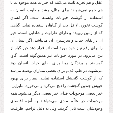
عقل و هم تجربه ثابت مى‌كنند كه خیرات همه موجودات با
هم جمع نمى‌شوند؛ براى مثال، رشد مطلوب انسان به
استفاده از گوشت حیوانات وابسته است. اگر انسان
گوشت نخورد، لااقل باید از گیاهان استفاده نماید. گیاهى
كه از زمین روییده و داراى طراوت و شادابى است، خیر
آن در بقاى حیات و سرسبزى آن مى‌باشد؛ اگر انسان آن
را براى رفع نیاز خود مورد استفاده قرار دهد خیر گیاه از
بین مى‌رود. در مورد حیوانات نیز همین‌گونه است. گاو،
گوسفند و پرندگان زیبا براى بقاى حیات انسان ذبح
مى‌شوند. در طب قدیم براى بعضى بیماران توصیه مى‌شد
كه از گوشت گنجشك استفاده نمایند. بیمار براى بهبود
خویش چندین گنجشك را ذبح مى‌كرد و مى‌خورد. بنابراین،
خیر بعضى موجودات فداى خیر بعضى دیگر مى‌شود. همه
موجودات در عالَم مادى مى‌خواهند به آنچه اقتضاى
وجودشان است نایل گردند، ولى به دلیل تزاحم، ظرفیت