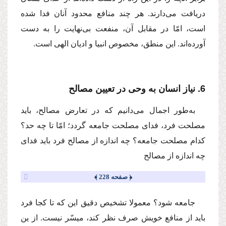
دریافت مى‌دارند. هر چند منافع محدود آنان فدا شده
است، امّا در مقابل آن، منفعت بى‌نهایت را به دست
آورده‌اند. این منطق، مخصوص انبیا و ادیان الهى است.
6. نیاز انسان به وحى در تعیین مصالح
به‌طور اجمال مى‌دانیم كه در تعارض مصالح، باید
مصلحت فرد، فداى مصلحت جامعه گردد؛ امّا تا چه حد؟
كدام مصلحت جامعه؟ چه اندازه از مصالح فرد باید فداى
چه اندازه از مصالح
﴿ صفحه 228 ﴾
جامعه شود؟ معمولا تشخیص دقیق این كه تا كجا فرد
باید از منافع خویش صرف نظر كند، میسّر نیست. از ین