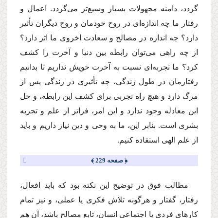
گردد، دامنه مجهولات بسیار وسیع‌تر مى‌گردد. اعمال و
رفتار ما چه اندازه‌اى در روح خودمان و روح دیگران تأثیر
دارد؟ چه اندازه در مصالح و سعادت اخروى ما اثر دارد؟
از چه راهى مى‌توان رابطه بین دنیا و آخرت را كشف
كرد؟ ما تجربه‌اى نسبت به آخرت خویش نداریم تا بدانیم
رفتارمان در طول زندگى، چه تأثیرى در زندگى پس از
مرگ دارد و هیچ راه تجربى براى كشف این رابطه، و حل
این معادله وجود ندارد و این امر، فراتر از علم و تجربه
بشرى است. بنابر این، ما به وحى و دین نیاز داریم و باید
از علم الهى استفاده كنیم.
﴿ صفحه 229 ﴾
مطالب فوق در توضیح این نكته بود كه باید افعال،
رفتار، گفتار و هرگونه تلاش فكرى یا عملى، و نیز تمام
كارهاى فردى یا اجتماعى انسان، تابع مصالح باشد، آن هم