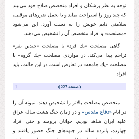
توجه به نظر پزشكان و افراد متخصص صلاح خود مى‌بیند
كه چند روز را استراحت نماید و با تحمل ضررهاى موقتى،
سلامتى دایم خویش را به دست آورد. این مى‌شود
«مصلحت» و افراد متخصص آن را تشخیص مى‌دهند.
گاهى مصلحت «یك فرد» با مصلحت «چندین نفر»
تزاحم پیدا مى‌كند. در مواردى مصلحت «یك گروه» با
مصلحت «یك جامعه» در تعارض است. در این حالت، باید
افراد
﴿ صفحه 227 ﴾
متخصص مصلحت بالاتر را تشخیص دهند. نمونه آن را
در ایام
«دفاع مقدس»
و در زمان جنگ هشت ساله عراق
علیه ایران شاهد بودیم. جوانان برومند و حتى افراد
چهارده، پانزده ساله در جبهه‌هاى جنگ حضور یافتند و