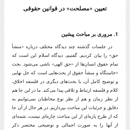
تعیین «مصلحت» در قوانین حقوقى
1. مرورى بر مباحث پیشین
در جلسات گذشته چند دیدگاه مختلف درباره «منشأ
حق» را بیان كردیم. گفتیم، دیدگاه اسلام این است كه
تمام حقوق انسان‌ها از «حق الهى» ناشى مى‌شود. بحث
«خاستگاه و منشأ حقوق از بحث‌هایى است كه حل نهایى
و توضیح كامل آن، با بحث‌هاى دیگرى در فلسفه اخلاق،
كلام و فلسفه ارتباط و تلاقى پیدا مى‌كند. ما در این جا هم
از نظر زمان و هم از نظر نوع مخاطبان نمى‌توانیم به
دقایق و جزئیات این مباحث بپردازیم. در هر حال از آن جا
كه از طرح پاره‌اى از این مباحث چاره‌اى نیست، شمه‌اى
از آنها را به صورت اجمالى و توضیحى مختصر ذكر