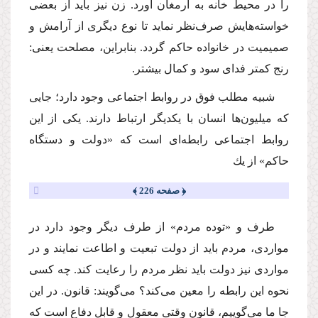
را در محیط خانه به ارمغان آورد. زن نیز باید از بعضى
خواسته‌هایش صرف‌نظر نماید تا نوع دیگرى از آرامش و
صمیمیت در خانواده حاكم گردد. بنابراین، مصلحت یعنى:
رنج كمتر فداى سود و كمال بیشتر.
شبیه مطلب فوق در روابط اجتماعى وجود دارد؛ جایى
كه میلیون‌ها انسان با یكدیگر ارتباط دارند. یكى از این
روابط اجتماعى رابطه‌اى است كه «دولت و دستگاه
حاكم» از یك
﴿ صفحه 226 ﴾
طرف و «توده مردم» از طرف دیگر وجود دارد در
مواردى، مردم باید از دولت تبعیت و اطاعت نمایند و در
مواردى نیز دولت باید نظر مردم را رعایت كند. چه كسى
نحوه این رابطه را معین مى‌كند؟ مى‌گویند: قانون. در این
جا ما مى‌گوییم، قانون وقتى معقول و قابل دفاع است كه