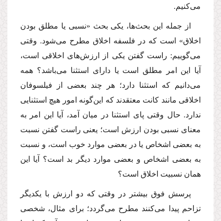
مى‌كنیم.
از جمله این بحث‌ها، یكى بحث «نسبى یا مطلق بودن
اخلاق» است كه در فلسفه اخلاق مطرح مى‌شود. وقتى
مى‌گوییم: راست گفتن یكى از ارزش‌هاى اخلاقى است،
آیا این امر مطلق است یا داراى استثنا مى‌باشد؟ همه
مى‌دانیم كه استثنا دارد؛ هر چند بعضى از فیلسوفان
اخلاقى مانند كانت معتقدند كه این‌گونه امور هیچ استثنایى
ندارد. حال وقتى پاى استثنا در میان آمد، آیا این امر به
معناى نسبى بودن ارزش است؛ یعنى راست گفتن نسبت
به بعضى اشخاص یا در بعضى موارد خوب است، و نسبت
به بعضى اشخاص و بعضى موارد دیگر بد است؟ آیا این
همان نسبیت اخلاق است؟
پرسش فوق بیشتر در وقتى كه دو ارزش با یكدیگر
تزاحم پیدا مى‌كنند مطرح مى‌گردد؛ براى مثال، شخصى