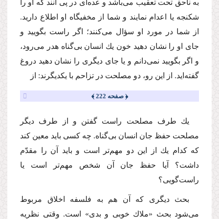
به ناحق تحت تعقیب مى‌باشد و عده‌اى در پى آنند كه او را
شكنجه یا اعدام نمایند و شما از مخفیگاه او اطلاع دارید.
از شما در مورد او سؤال مى‌كنند؛ اگر راست بگویید و
جاى او را نشان دهید خون یك انسان بى‌گناه هدر مى‌رود،
و اگر بگویید نمى‌دانم و یا جاى دیگرى را نشان دهید دروغ
گفته‌اید. از این رو، دو مصلحت در تزاحم با یكدیگرند: از
﴿ صفحه 222 ﴾
یك طرف مصلحت راست گفتن و از طرف دیگر
مصلحت حفظ جان انسان بى‌گناه. چه كسى باید معین كند
كه كدام یك از این دو مهم‌تر است و باید آن را مقدّم
داشت؟ آیا حفظ جان آن شخص مهم‌تر است یا
راست‌گویى؟
بحث دیگرى كه آن هم به فلسفه اخلاق مربوط
مى‌شود بحث «ملاك خوبى و بدى» است. وقتى نظریه