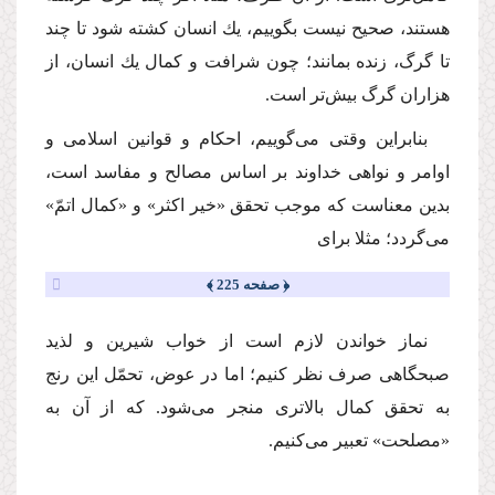
هستند، صحیح نیست بگوییم، یك انسان كشته شود تا چند
تا گرگ، زنده بمانند؛ چون شرافت و كمال یك انسان، از
هزاران گرگ بیش‌تر است.
بنابراین وقتى مى‌گوییم، احكام و قوانین اسلامى و
اوامر و نواهى خداوند بر اساس مصالح و مفاسد است،
بدین معناست كه موجب تحقق «خیر اكثر» و «كمال اتمّ»
مى‌گردد؛ مثلا براى
﴿ صفحه 225 ﴾
نماز خواندن لازم است از خواب شیرین و لذید
صبحگاهى صرف نظر كنیم؛ اما در عوض، تحمّل این رنج
به تحقق كمال بالاترى منجر مى‌شود. كه از آن به
«مصلحت» تعبیر مى‌كنیم.