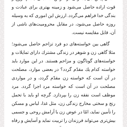
قوت اراده حاصل مى‌شود و زمینه بهترى براى عبادت و
بندگى خدا فراهم مى‌گردد. ارزش این امورى كه به وسیله
روزه حاصل مى‌شود، در مقابل محرومیت‌هاى ناشى از
آن، قابل مقایسه نیست.
گاهى بین خواسته‌هاى دو فرد تزاحم حاصل مى‌شود؛
مثلا گاهى زن و شوهر در زندگى مشترك داراى تمایلات و
خواسته‌هاى گوناگون و مزاحم هستند. در این موارد باید
خواسته كدام یك مقدّم گردد؟ در بعضى موارد، مصلحت
در آن است كه خواسته زن مقدّم گردد، و در مواردى
مصلحت در آن است كه خواسته مرد اجرا گردد. مرد
موظف است نفقه زن را بپردازد. گرچه او باید با تحمل
رنج و سختى مخارج زندگى زن، مثل غذا، لباس و مسكن
را تأمین نماید، امّا در عوض زن با آرامش روحى و جسمى
بیش‌ترى مى‌تواند فرزندان را تربیت نماید و آسایش و رفاه