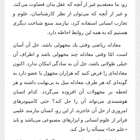
رو، ما معتقدیم غیر از آنچه كه عقل بدان قضاوت مى‌كند،
و غیر از آنچه كه مى‌توان از نظر كارشناسان، علوم و
تجارب انسانى استفاده كرد، نیازمند منبع شناخت دیگرى
هستیم كه به همه این روابط احاطه دارد.
معادله ریاضى وقتى یك مجهولى باشد، حل آن آسان
است. امّا وقتى معادله چند مجهولى باشد و اطراف آن
خیلى طولانى باشد، حل آن به سادگى امكان ندارد. اكنون
معادله‌اى را فرض كنید كه هزاران مجهول یا عضو دارد به
گونه‌اى كه هر طرف معادله میل به بى‌نهایت داشته و هر
لحظه بر مجهولات آن افزوده مى‌گردد. كدام انسان
هوشمندى مى‌تواند آن را حل كند؟ حتى كامپیوترهاى
امروزى از حل آن عاجزند. از این رو، انسان نیازمند علمى
فراتر از علوم انسانى و ابزارهاى مصنوعى مى‌باشد و باید
«علم خدا» مسأله را حل كند.