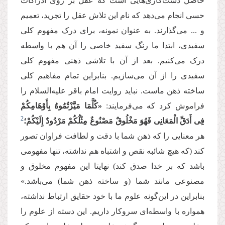
حاصل دست‌کاری‌هایی است که عقل بر روی ادراکات
حسی انجام می‌دهد که نام این تلاش عقل را تجرید، تعمیم
و ... می‌گذارند. به عنوان نمونه، برای درک مفهوم کلی
سفیدی، ابتدا ما رنگ سفید خاصی را آن هم با واسطه
درک می‌کنیم. بعد از آن با تلاشی ذهنی مفهوم کلی
سفیدی را از آن می‌سازیم. بنابراین تمام مفاهیم کلی
ساخته ذهن ماست. نباید روایت امام باقر علیه‌السلام را
فراموش کرد که می‌فرمایند:
«کُلَّمَا مَیَّزْتُمُوهُ بِأَوْهَامِکُمْ
2
فِی أَدَقِّ الْمَعَانِی فَهُوَ مَخْلُوقٌ مَصْنُوعٌ مِثْلُکُمْ مَرْدُودٌ إِلَیْکُمْ؛
هر معنایی را که ذهن شما با دقت و لطافت فراوان تصور
کند (که هیچ شائبه نقص و اشتباه هم نداشته، تنها مفهومی
باشد که بر خدا صدق کند) نهایتا این مفهوم مخلوق و
مصنوعی مانند شما (و ساخته ذهن شما) می‌باشد.»
بنابراین در این‌گونه علوم ما با خود حقایق ارتباط نداشته،
همواره با واسطه‌ای سروکار داریم. این دسته از علوم را