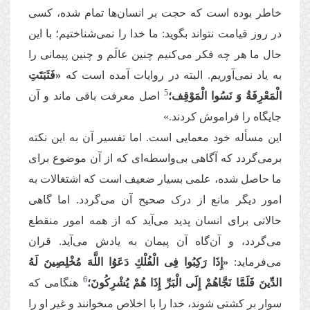
خاطر بوده است که حجت بر انسان‌ها تمام شده، کسی
در روز قیامت نتواند بگوید: ما خدا را نمی‌شناختیم؛ با این
حال ما هر چه فکر می‌کنیم چنین عالَم و چنین پیمانی را
به یاد نمی‌آوریم. البته در روایات آمده است که
«فَثَبَتَتِ
5
الْمَعْرِفَةُ وَ نَسُوا الْمَوْقِف؛
اصل معرفت باقی ماند و آن
جایگاه را فراموش کردند.»
این مسأله خود معمایی است. اما تفسیر آن به این نکته
برمی‌گردد که آگاهی بی‌واسطه‌ای که از آن موضوع برای
ما حاصل شده، علمی بسیار ضعیف است که اشتغالات به
امور دیگر مانع از درک صحیح آن می‌گردد. اما گاهی
حالاتی برای انسان پدید می‌آید که از همه امور منقطع
می‌گردد، و آن‌گاه آن پیمان به یادش می‌آید. قران
می‌فرماید:
«إِذَا رَكِبُوا فِی الْفُلْكِ دَعَوُا اللَّهَ مُخْلِصِینَ لَهُ
6
الدِّینَ فَلَمَّا نَجَّاهُمْ إِلَى الْبَرِّ إِذَا هُمْ یُشْرِكُونَ؛
هنگامى كه
سوار بر كشتى شوند، خدا را با اخلاص مى‏خوانند و غیر او را