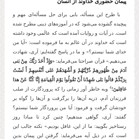
پیمان حضوری خداوند از انسان
با طرح این مسأله، بابی برای حل مسأله‌ای مهم و
پیچیده گشوده می‌شود که در آموزه‌های دینی مطرح شده
است. در آیات و روایات آمده است که عالَمی وجود داشته
است که خداوند در آن عالم به ما فرموده است: «آیا من
خدای شما نیستم؟» و ما در پاسخ گفته‌ایم: آری، شهادت
می‌دهیم.» قرآن صراحتا می‌فرماید:
«وَإِذْ أَخَذَ رَبُّكَ مِنْ بَنی‏
آدَمَ مِنْ ظُهُورِهِمْ ذُرِّیَّتَهُمْ وَ أَشْهَدَهُمْ عَلى‏ أَنْفُسِهِمْ أَ لَسْتُ
بِرَبِّكُمْ قالُوا بَلى‏ شَهِدْنا أَنْ تَقُولُوا یَوْمَ الْقِیامَةِ إِنَّا كُنَّا عَنْ هذا
4
غافِلینَ؛
وبه خاطر آور زمانى را كه پروردگارت از صلب
فرزندان آدم، ذریه آن‌ها را برگرفت و آن‌ها را گواه بر
خودشان گرفت و فرمود: آیا من پروردگار شما نیستم؟
گفتند: آرى، گواهى مى‏دهیم! چنین كرد تا مبادا روز
رستاخیز بگویید: ما از این، غافل بودیم.» نکته جالب این
است که در ذیل آیه می‌فرماید: گرفتن این پیمان بدین