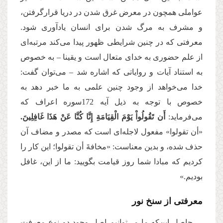
عواملی همچون در معرض غرق شدن در دریا قرارگرفتن،
و مشرف به مرگ شدن برای انسان یادآوری شود.
معرفتی که در چنین شرایطی ظهور پیدا می‌کند مرتبه‌ای
از علم حضوری به خدای متعال است و یقینا – به خصوص
به استناد آیات و روایاتی که اشاره شد – می‌توان گفت:
خدا می‌خواهد از وجود چنین علمی به ما خبر دهد به
خصوص با توجه به ذیل آیه 172سوره اعراف که
می‌فرماید:
أَن تَقُولُواْ یَوْمَ الْقِیَامَةِ إِنَّا كُنَّا عَنْ هَذَا غَافِلِینَ.
«أن تقولوا» مفعول لاجله‌ای است که مصدر و مضاف آن
حذف شده، و بدین معناست: «مخافةَ أن تقولوا؛ این کار را
کردیم که مبادا شما روز قیامت بگویید: ما از این، غافل
بودیم.»
معرفتی از سنخ نور
حاصل این‌که ما می‌توانیم اصل وجود دو نوع معرفت