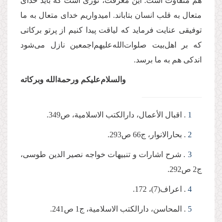
هم متفاوت است. این معرفت، نوری است که باید خدای
متعال به قلب انسان بتاباند. امیدواریم خدای متعال به ما
توفیقی عنایت فرماید که لیاقت پیدا کنیم از پرتو برکاتی
که بر اهل‌بیت صلوات‌الله‌علیهم‌اجمعین نازل می‌شود
اندکی هم به ما برسد.
والسلام‌علیکم‌ ورحمة‌الله‌ وبرکاته
1
. اقبال الأعمال، دارالکتب الاسلامیة، ص349.
2
. بحارالانوار، ج66 ص293.
3
. شرح اشارات و تنبیهات خواجه نصیر الدین طوسی،
ج2 ص292.
4
. اعراف(7)، 172.
5
. المحاسن، دارالکتب الاسلامیة، ج1 ص241.