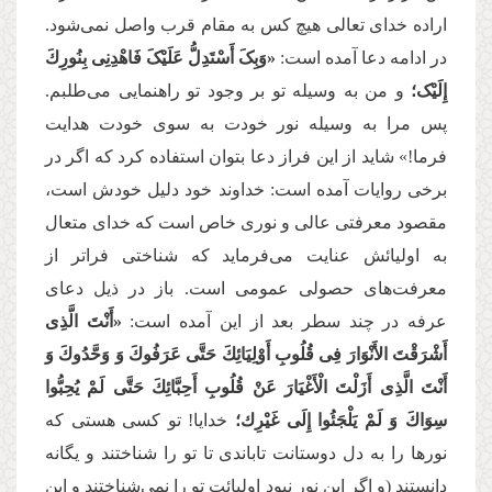
اراده خدای تعالی هیچ کس به مقام قرب واصل نمی‌شود.
در ادامه دعا آمده است:
«وَبِکَ أَسْتَدِلُّ عَلَیْکَ فَاهْدِنِی بِنُورِكَ
إِلَیْک؛
و من به وسیله تو بر وجود تو راهنمایی می‌طلبم.
پس مرا به وسیله نور خودت به سوی خودت هدایت
فرما!» شاید از این فراز دعا بتوان استفاده کرد که اگر در
برخی روایات آمده است: خداوند خود دلیل خودش است،
مقصود معرفتی عالی و نوری خاص است که خدای متعال
به اولیائش عنایت می‌فرماید که شناختی فراتر از
معرفت‌های حصولی عمومی است. باز در ذیل دعای
عرفه در چند سطر بعد از این آمده است:
«أَنْتَ الَّذِی
أَشْرَقْتَ الأَنْوَارَ فِی قُلُوبِ أَوْلِیَائِكَ حَتَّى عَرَفُوكَ وَ وَحَّدُوكَ وَ
أَنْتَ الَّذِی أَزَلْتَ الْأَغْیَارَ عَنْ قُلُوبِ أَحِبَّائِكَ حَتَّى لَمْ یُحِبُّوا
سِوَاكَ وَ لَمْ یَلْجَئُوا إِلَى غَیْرِك؛
خدایا! تو کسی هستی که
نورها را به دل دوستانت تاباندی تا تو را شناختند و یگانه
دانستند (و اگر این نور نبود اولیائت تو را نمی‌شناختند و این