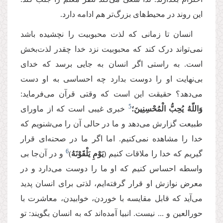
این روند در محیط‌های بزرگ‌تر هم ادامه دارد.
انسان تا زمانی که لذت محبوبیت را نچشیده باشد
نمی‌تواند درک کند که محبوبیت نزد خدا چقدر لذت‌بخش
است. به راستی اگر انسان به جایی برسد که خدای
بی‌نهایت او را دوست بدارد چه احساسی به او دست
می‌دهد؟ حقیقت این است که وقتی قرآن می‌فرماید:
5
وَاللّهُ یُحِبُّ الْمُحْسِنِینَ؛
خبری غیبی است که از ماورای
طبیعت گزارش می‌دهد و ما در حالی آن را می‌شنویم که
خدا را مشاهده نمی‌کنیم. اما اگر ما در صحنه‌ای قرار
6
گیریم که خدا را ملاقات کنیم (
یَوْمِ یَلْقَوْنَهُ
)
و در آن‌جا بی
واسطه احساس کنیم که او ما را دوست می‌دارد و در
معرض نوازش او قرار گرفته‌ایم، لذتی برای انسان پدید
می‌آید که قابل مقایسه با خوردن، خوابیدن، معاشرت با
حورالعین و ... نیست. انبیا آمده‌اند که به انسان بگویند: تو