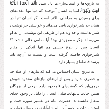
به بازیچه‌ها و اسباب‌بازی‌ها دل ببندد (
أَنَّمَا الْحَیَاةُ الدُّنْیَا
3
لَعِبٌ وَلَهْوٌ
)
. انبیا به انسان آموختند که دنیا تنها مقدمه‌ای
برای رسیدن به مراحلی بالاتر است. اگر انسان تنها در
همان حد شیرخواری باقی می‌ماند و خواستی جز نوشیدن
شیر نداشت و خداوند هم از طریقی این نوشیدنی را به او
می‌رساند چگونه موجودی بود؟ آیا مقامی عالی داشت؟!
انسان پس از بلوغ جنسی هم تنها اندکی از مقام
شیرخواری فاصله گرفته است و نسبت به آن‌چه باید
برسد فاصله‌ای بسیار دارد.
به تدریج انسان احساس می‌کند که نیازهای او اصلا حد
و حصری ندارد و پس از ارضای نیازهای محدود خویش
درمی‌یابد که گمشده‌ای نامحدود دارد. برخی از بزرگان
همین حالت بی‌نهایت‌طلبی انسان را دلیل بر وجود خدای
متعال دانسته‌اند. حضرت امام در تفسیر سوره حمد، و
استاد ایشان مرحوم آیت‌الله شاه‌آبادی در رساله فطرت،