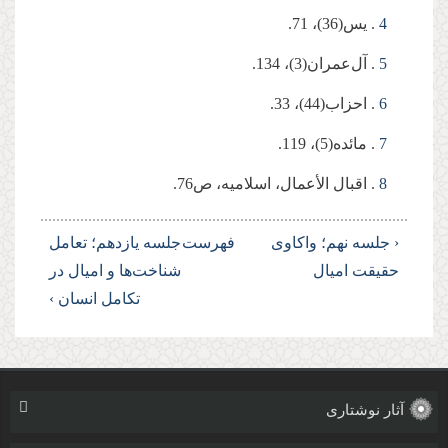
4
. یس(36)، 71.
5
. آل‌عمران(3)، 134.
6
. احزاب(44)، 33.
7
. مائده(5)، 119.
8
. اقبال الأعمال، اسلامیه، ص76.
‹ جلسه نهم؛ واکاوی
فهرست
جلسه یازدهم؛ تعامل
حقیقت امیال
شناخت‌ها و امیال در
تکامل انسان ›
آثار نوشتاری