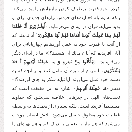
کرده، خود قدرت برطرف کردن نیازهایش را پیدا می‌کند.
بلکه به وسیله فعالیت‌های خودش نیازهای جدیدی برای او
پدید می‌آید. قرآن در آیه‌ای می‌فرماید: «
أَوَلَمْ یَرَوْا أَنَّا خَلَقْنَا
4
لَهُمْ مِمَّا عَمِلَتْ أَیْدِینَا أَنْعَامًا فَهُمْ لَهَا مَالِكُونَ؛
آیا ندیدند كه
از آنچه با قدرت خود به عمل آورده‏ایم چهارپایانى براى
آنان آفریدیم كه آنان مالك آن هستند؟!» اما در آیه‌ای دیگر
می‌فرماید: «
لِیَأْكُلُوا مِنْ ثَمَرِهِ وَ ما عَمِلَتْهُ أَیْدیهِمْ أَ فَلا
یَشْكُرُون‏؛
تا مردم از میوه آن تناول کنند و از آنچه که به
دست خود عمل می‌آورند. آیا نباید شکر به جای آوردند؟!»‌
تعبیر
«مَا عَمِلَتْهُ أَیْدِیهِمْ
» اشاره به این حقیقت است که
نعمت‌های الهی در چیزهایی خلاصه نمی‌شود که خداوند
مستقیما آفریده است، بلکه بسیاری از نعمت‌ها به واسطه
فعالیت خود مخلوق حاصل می‌شود. تلاش انسان موجب
می‌شود که هم نیاز به نعمتی را درک کند و هم بهره‌ای را