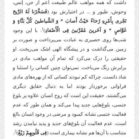
داشت که همه مواهب عالم طبیعت اعم از جن، إنس،
وحوش، طیور و ... در اختیارش بود (
فَسَخَّرْنا لَهُ الرِّیحَ
تَجْری بِأَمْرِهِ رُخاءً حَیْثُ أَصابَ * وَ الشَّیاطینَ كُلَّ بَنَّاءٍ وَ
1
غَوَّاصٍ * وَ آخَرینَ مُقَرَّنینَ فِی الْأَصْفادِ
)
. با این وجود
شب‌ها روی حصیری به عبادت می‌پرداخت و صورت بر
زمین می‌گذاشت و در پیشگاه الهی اشک می‌ریخت. او
حقیقتی را درک می‌کرد که تمام آن مواهب مادی در
برابرش رنگ می‌باخت. نمی‌توان چنین کسانی را استثنا و
شاذ دانست. چراکه کم نبودند کسانی که از بهره‌های مادی
فراوانی برخوردار بودند اما به دنبال حقایق دیگری
می‌گشتند. حقیقت این است که روح انسان علاوه بر بلوغ
جنسی، بلوغ‌هایی جدید پیدا می‌کند و همان طور که عدم
فعالیت جنسی نشانه کمبود و مرضی در وجود انسان بالغ
است، عدم فعالیت آن بلوغ‌های جدید و پدید نیامدن رشد
2
متناسب با آن‌ها هم نشانه بیماری است (
فِی قُلُوبِهِمْ زَیْغٌ
)
.